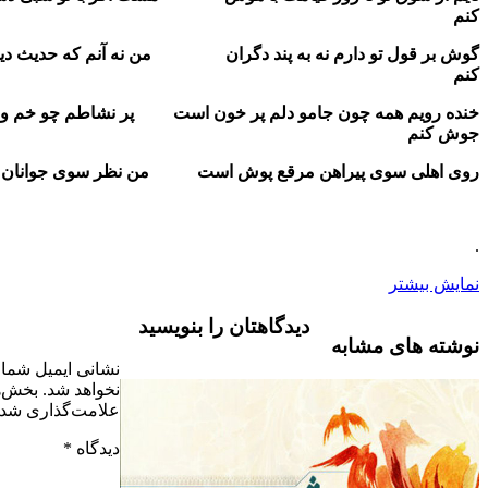
تو دارم نه به پند دگران من نه آنم که حدیث دیگران گوش
مه چون جامو دلم پر خون است پر نشاطم چو خم وز آتش دل
وی پیراهن مرقع پوش است من نظر سوی جوانان قبا پوش کنم
دیدگاهتان را بنویسید
مشابه
نشانی ایمیل شما منتشر
نخواهد شد.
بخش‌های موردنیاز
علامت‌گذاری شده‌اند
*
دیدگاه
*