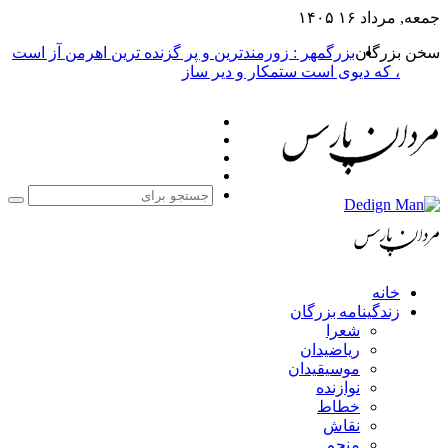
بزرگمهر : زورمندترین و پر گزنده ترین اهرمن آز است
یوی است ستمکار و دیر ساز
فیس
X
بوک
یوتیوب
اینستاگرام
جستجو
برای
مه بزرگان
عرا
یاضیدان
وسیقیدان
وازنده
طاط
قاش
نجم