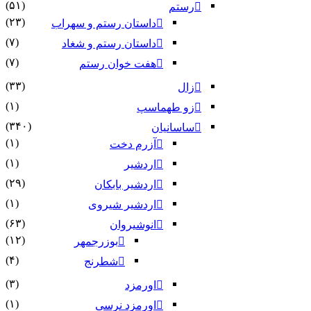
(۵۱)
رستم
(۲۳)
داستان رستم و سهراب
(۷)
داستان رستم و شغاد
(۷)
هفت خوان رستم‏
(۳۳)
زال
(۱)
زو طهماسپ‏
(۳۴۰)
ساسانیان
(۱)
آزرم دخت
(۱)
اردشیر
(۲۹)
اردشیر بابکان
(۱)
اردشیر شیروی
(۶۳)
انوشیروان
(۱۲)
بوزرجمهر
(۴)
شطرنج
(۳)
اورمزد
(۱)
اورمزد نرسى‏