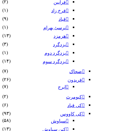
(۲)
فرایین
(۱)
فرخ زاد
(۹)
قباد
(۱)
نرسئ بهرام‏
(۱۳)
هرمزد
(۳)
یزدگرد
(۱)
یزدگرد دوم
(۱۴)
یزدگرد سوم
(۷)
ضحاک
(۲۶)
فریدون
(۷)
ایرج
(۲)
کیومرث
(۶)
کی قباد
(۹۳)
کی کاووس
(۵۸)
سیاوش
(۱۳)
کین سیاوش