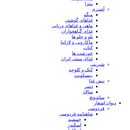
پیتزا
شپزی
میگو
غذاهای گوشتی
ماهی و غذاهای دریایی
غذای گیاهخواران
پلو و چلو ها
ماکارونی و لازانیا
کباب
خورشت ها
غذای سنتی ایران
یرینی
کیک و کلوچه
.بیسکویت
یش غذا
دسر
سالاد
اندویچ
شعار
ردوسی
شاهنامه فردوسی
جمشید
اسکندر