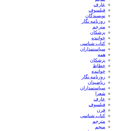
ارف
یلسوف
ویسندگان
وزنامه نگار
ترجم
زشکان
واننده
تاب شناسی
یاستمداران
مه
زشکان
طاط
واننده
وزنامه نگار
یاضیدان
یاستمداران
عرا
ارف
یلسوف
رن
تاب شناسی
ترجم
نجم