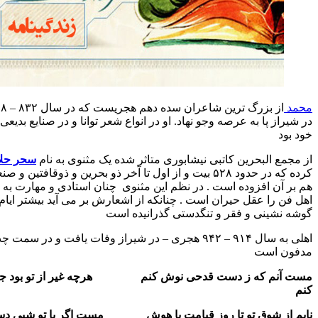
از بزرگ ترین شاعران سده دهم هجریست که در سال ۸۳۲ – ۸۵۸ هجری –
ه عرصه وجو نهاد. او در انواع شعر توانا و در صنایع بدیعی یگانه روزگار
رین کاتبی نیشابوری متاثر شده یک مثنوی به نام
سحر حلال
منظوم
کرده که در حدود ۵۲۸ بیت و از اول تا آخر ذو بحرین و ذوقافتین و صنعت تجنیس را
وده است . در نظم این مثنوی چنان استادی و مهارت به خرج داده که
ل حیران است . چنانکه از اشعارش بر می آید بیشتر ایام عمر را به
و فقر و تنگدستی گذرانیده است
اهلی به سال ۹۱۴ – ۹۴۲ هجری – در شیراز وفات یافت و در سمت چپ قبر حافظ
 ز دست قدحی نوش کنم هرچه غیر از تو بود جمله فراموش
ق تو تا روز قیامت با هوش مست اگر با تو شبی دست در آغوش