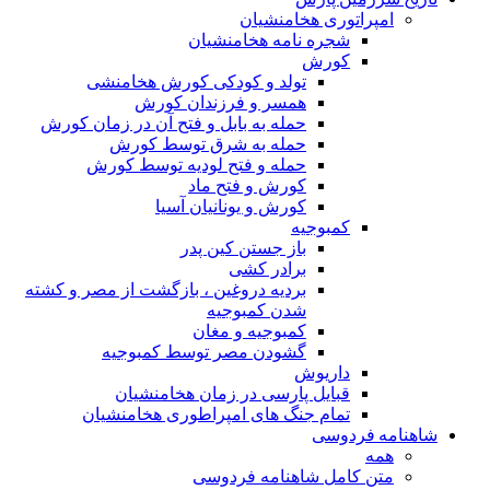
مپراتوری هخامنشیان
شجره نامه هخامنشیان
کورش
تولد و کودکی کورش هخامنشی
همسر و فرزندان کورش
حمله به بابل و فتح آن در زمان کورش
حمله به شرق توسط کورش
حمله و فتح لودیه توسط کورش
کورش و فتح ماد
کورش و یونانیان آسیا
کمبوجیه
باز جستن کین پدر
برادر کشی
بردیه دروغین ، بازگشت از مصر و کشته
شدن کمبوجیه
کمبوجیه و مغان
گشودن مصر توسط کمبوجیه
داریوش
قبایل پارسی در زمان هخامنشیان
تمام جنگ های امپراطوری هخامنشیان
ه فردوسی
مه
تن کامل شاهنامه فردوسی