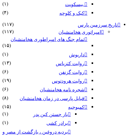
(۱)
.بیسکویت
(۴)
کیک و کلوچه
(۱۱۷)
 سرزمین پارس
(۱۱۷)
امپراتوری هخامنشیان
تمام جنگ های امپراطوری هخامنشیان
(۱۵)
(۱)
داریوش
(۱۳)
روایت کتزیاس
(۶)
روایت گزنفن
(۱۹)
روایت هرودتوس
(۶)
شجره نامه هخامنشیان
(۸)
قبایل پارسی در زمان هخامنشیان
(۱۵)
کمبوجیه
(۱)
باز جستن کین پدر
(۱)
برادر کشی
بردیه دروغین ، بازگشت از مصر و