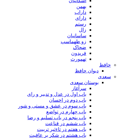
اشکانیان
بهمن
داراب
دارای
رستم
زال
ساسانیان
زو طهماسپ‏
ضحاک
فریدون
تهمورث
افظ
دیوان حافظ
عدی
بوستان سعدی
سرآغاز
باب اول در عدل و تدبیر و رای
باب دوم در احسان
باب سوم در عشق و مستی و شور
باب چهارم در تواضع
باب پنجم در باب تسلیم و رضا
باب ششم در قناعت
باب هفتم در تاءثیر تربیت
باب هشتم در شکر بر عافیت