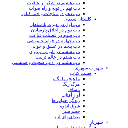
باب هشتم در شکر بر عافیت
باب نهم در توبه و راه صواب
باب دهم در مناجات و ختم کتاب
گلستان سعدی
باب اول در عبرت پادشاهان
باب دوم در اخلاق پارسایان
باب سوم در فضیلت قناعت
باب چهارم در فواید خاموشى
باب پنجم در عشق و جوانى
باب ششم در ناتوانى و پیرى
باب هفتم در عالم تربیت
باب هشتم در آداب صحبت و همنشنى
سهراب سپهری
هشت کتاب
ما هیچ، ما نگاه
مرگ رنگ
مسافر
آواز آفتاب
زندگی خواب ها
شرق اندوه
حجم سبز
صدای پای آب
شهریار
گزیده اشعار شهریار