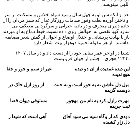
اللهی مینویسد :
بعد از آنکه سن او به چهل سال رسید سپاه افلاس و مسکنت بر سر
او تاختن آورده بعلت وفور صدمات روزگار غدار که شیر مردان را از
جاده دلیری منحرف و در بادیه حیرانی و سرگردانی معتکف می
سازد گویا نقصی به احوالش روی داده نسبت خبط دماغ به او میزدند
باز با نهایت پریشانی و اختلال اوضاع و احوال از گفتن شعر مضایقه
نداشتند . از هر مقوله تخمینا دوهزار بیت اشعار دارد
شیدا در اواخر عمر بینایی خود را از دست داد و در سال ۱۲۰۷
-۱۲۴۴ هجری – چشم از جهان فرو بست
این دیده غمدیده از ان دو دیده غیر از ستم و جور و جفا
هیچ ندیده
میل دل عاشق نه به حور است و نه جنت از روز ازل خاک در
دوست گزیده
مهرت زازل کرد به نام من مهجور مستوفی دیوان قضا
ثبت جریده
دودی که از وگاه سیه می شود آفاق آهی است که شیدا ز
دل زار کشیده