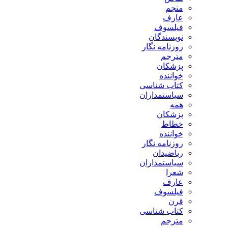
منجم
عارف
فیلسوف
نویسندگان
روزنامه نگار
مترجم
پزشکان
خواننده
کتاب شناسی
سیاستمداران
همه
پزشکان
خطاط
خواننده
روزنامه نگار
ریاضیدان
سیاستمداران
شعرا
عارف
فیلسوف
قرن
کتاب شناسی
مترجم