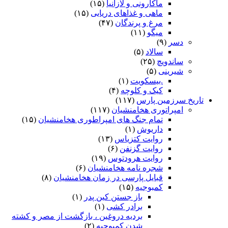
ماکارونی و لازانیا
(۱۵)
ماهی و غذاهای دریایی
(۱۵)
مرغ و پرندگان
(۴۷)
میگو
(۱۱)
دسر
(۹)
سالاد
(۵)
ساندویچ
(۲۵)
شیرینی
(۵)
.بیسکویت
(۱)
کیک و کلوچه
(۴)
تاریخ سرزمین پارس
(۱۱۷)
امپراتوری هخامنشیان
(۱۱۷)
تمام جنگ های امپراطوری هخامنشیان
(۱۵)
داریوش
(۱)
روایت کتزیاس
(۱۳)
روایت گزنفن
(۶)
روایت هرودتوس
(۱۹)
شجره نامه هخامنشیان
(۶)
قبایل پارسی در زمان هخامنشیان
(۸)
کمبوجیه
(۱۵)
باز جستن کین پدر
(۱)
برادر کشی
(۱)
بردیه دروغین ، بازگشت از مصر و کشته
شدن کمبوجیه
(۲)