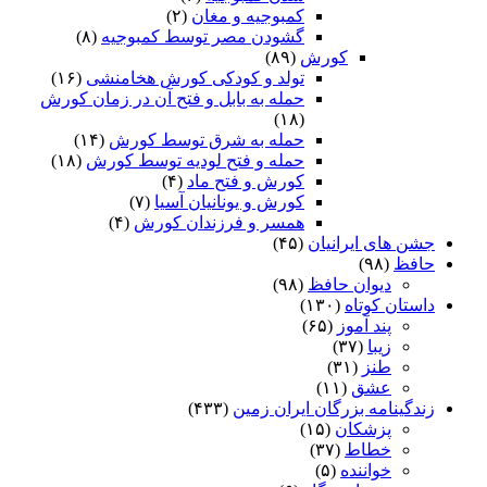
کمبوجیه و مغان
(۲)
گشودن مصر توسط کمبوجیه
(۸)
کورش
(۸۹)
تولد و کودکی کورش هخامنشی
(۱۶)
حمله به بابل و فتح آن در زمان کورش
(۱۸)
حمله به شرق توسط کورش
(۱۴)
حمله و فتح لودیه توسط کورش
(۱۸)
کورش و فتح ماد
(۴)
کورش و یونانیان آسیا
(۷)
همسر و فرزندان کورش
(۴)
جشن های ایرانیان
(۴۵)
حافظ
(۹۸)
دیوان حافظ
(۹۸)
داستان کوتاه
(۱۳۰)
پند آموز
(۶۵)
زیبا
(۳۷)
طنز
(۳۱)
عشق
(۱۱)
زندگینامه بزرگان ایران زمین
(۴۳۳)
پزشکان
(۱۵)
خطاط
(۳۷)
خواننده
(۵)