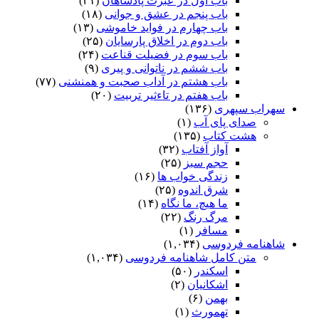
باب اول در عبرت پادشاهان
(۴۱)
باب پنجم در عشق و جوانى
(۱۸)
باب چهارم در فواید خاموشى
(۱۳)
باب دوم در اخلاق پارسایان
(۲۵)
باب سوم در فضیلت قناعت
(۲۴)
باب ششم در ناتوانى و پیرى
(۹)
باب هشتم در آداب صحبت و همنشنى
(۷۷)
باب هفتم در تاءثیر تربیت
(۲۰)
سهراب سپهری
(۱۳۶)
صدای پای آب
(۱)
هشت کتاب
(۱۳۵)
آواز آفتاب
(۳۲)
حجم سبز
(۲۵)
زندگی خواب ها
(۱۶)
شرق اندوه
(۲۵)
ما هیچ، ما نگاه
(۱۴)
مرگ رنگ
(۲۲)
مسافر
(۱)
شاهنامه فردوسی
(۱,۰۳۴)
متن کامل شاهنامه فردوسی
(۱,۰۳۴)
اسکندر
(۵۰)
اشکانیان
(۲)
بهمن
(۶)
تهمورث
(۱)