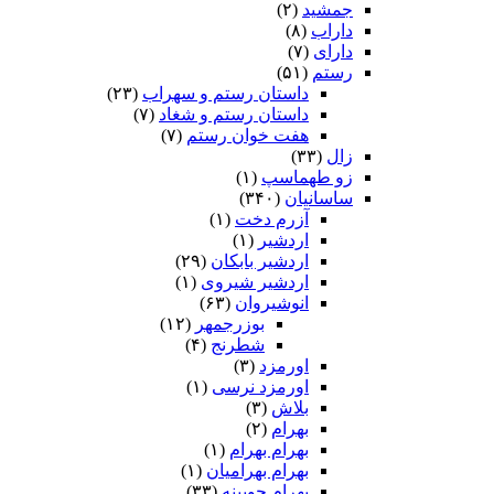
جمشید
(۲)
داراب
(۸)
دارای
(۷)
رستم
(۵۱)
داستان رستم و سهراب
(۲۳)
داستان رستم و شغاد
(۷)
هفت خوان رستم‏
(۷)
زال
(۳۳)
زو طهماسپ‏
(۱)
ساسانیان
(۳۴۰)
آزرم دخت
(۱)
اردشیر
(۱)
اردشیر بابکان
(۲۹)
اردشیر شیروی
(۱)
انوشیروان
(۶۳)
بوزرجمهر
(۱۲)
شطرنج
(۴)
اورمزد
(۳)
اورمزد نرسى‏
(۱)
بلاش
(۳)
بهرام
(۲)
بهرام بهرام
(۱)
بهرام بهرامیان‏
(۱)
بهرام چوبینه
(۳۳)