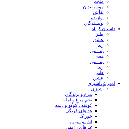
منجم
موسیقیدان
نقاش
نوازنده
نویسندگان
داستان کوتاه
طنز
عشق
زیبا
پند آموز
همه
پند آموز
زیبا
طنز
عشق
آموزش آشپزی
آشپزی
مرغ و پرندگان
تخم مرغ و املت
کوفته ، کوکو و دلمه
غذاهای فرنگی
خوراک
آش و سوپ
غذاهای رژیمی