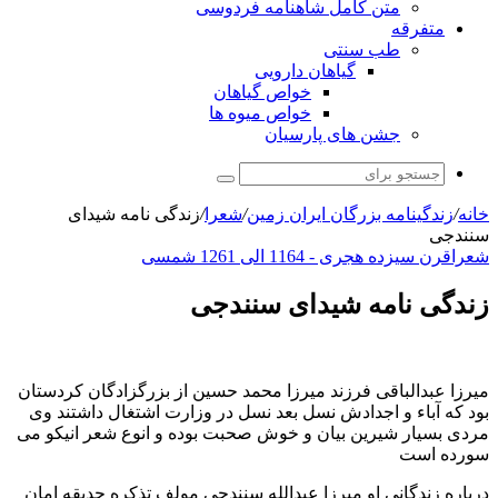
متن کامل شاهنامه فردوسی
متفرقه
طب سنتی
گیاهان دارویی
خواص گیاهان
خواص میوه ها
جشن های پارسیان
جستجو
برای
خانه
/
زندگینامه بزرگان ایران زمین
/
شعرا
/
زندگی نامه شیدای
سنندجی
شعرا
قرن سیزده هجری - 1164 الی 1261 شمسی
زندگی نامه شیدای سنندجی
میرزا عبدالباقی فرزند میرزا محمد حسین از بزرگزادگان کردستان
بود که آباء و اجدادش نسل بعد نسل در وزارت اشتغال داشتند وی
مردی بسیار شیرین بیان و خوش صحبت بوده و انوع شعر انیکو می
سورده است
درباره زندگانی او میرزا عبدالله سنندجی مولف تذکره حدیقه امان