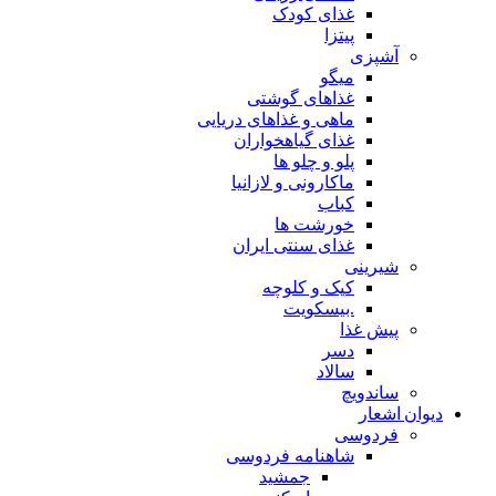
غذای کودک
پیتزا
آشپزی
میگو
غذاهای گوشتی
ماهی و غذاهای دریایی
غذای گیاهخواران
پلو و چلو ها
ماکارونی و لازانیا
کباب
خورشت ها
غذای سنتی ایران
شیرینی
کیک و کلوچه
.بیسکویت
پیش غذا
دسر
سالاد
ساندویچ
دیوان اشعار
فردوسی
شاهنامه فردوسی
جمشید