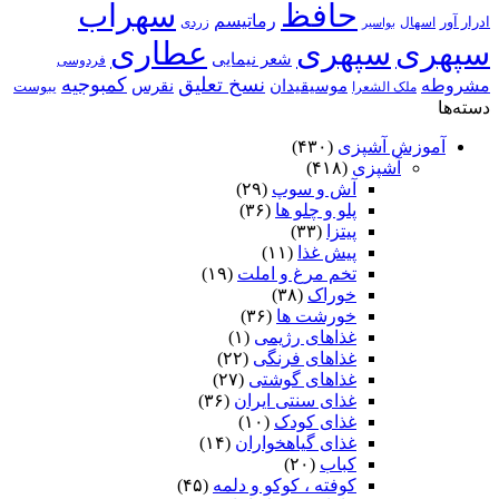
حافظ
سهراب
رماتیسم
ادرار آور
اسهال
زردی
بواسیر
سپهری
سپهری
عطاری
شعر نیمایی
فردوسی
نسخ تعلیق
کمبوجیه
مشروطه
موسیقیدان
نقرس
یبوست
ملک الشعرا
دسته‌ها
آموزش آشپزی
(۴۳۰)
آشپزی
(۴۱۸)
آش و سوپ
(۲۹)
پلو و چلو ها
(۳۶)
پیتزا
(۳۳)
پیش غذا
(۱۱)
تخم مرغ و املت
(۱۹)
خوراک
(۳۸)
خورشت ها
(۳۶)
غذاهای رژیمی
(۱)
غذاهای فرنگی
(۲۲)
غذاهای گوشتی
(۲۷)
غذای سنتی ایران
(۳۶)
غذای کودک
(۱۰)
غذای گیاهخواران
(۱۴)
کباب
(۲۰)
کوفته ، کوکو و دلمه
(۴۵)