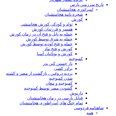
تاریخ سرزمین پارس
امپراتوری هخامنشیان
شجره نامه هخامنشیان
کورش
تولد و کودکی کورش هخامنشی
همسر و فرزندان کورش
حمله به بابل و فتح آن در زمان کورش
حمله به شرق توسط کورش
حمله و فتح لودیه توسط کورش
کورش و فتح ماد
کورش و یونانیان آسیا
کمبوجیه
باز جستن کین پدر
برادر کشی
بردیه دروغین ، بازگشت از مصر و کشته
شدن کمبوجیه
کمبوجیه و مغان
گشودن مصر توسط کمبوجیه
داریوش
قبایل پارسی در زمان هخامنشیان
تمام جنگ های امپراطوری هخامنشیان
شاهنامه فردوسی
همه