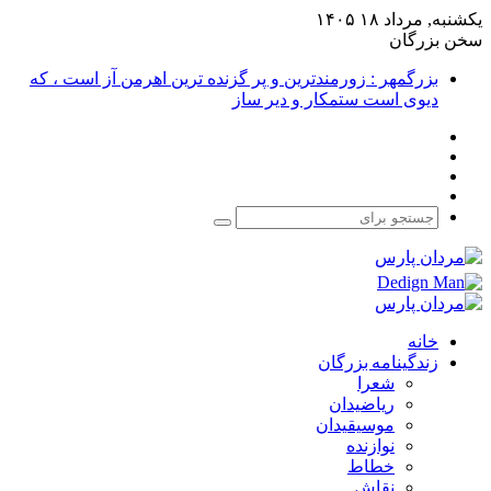
یکشنبه, مرداد ۱۸ ۱۴۰۵
سخن بزرگان
بزرگمهر : زورمندترین و پر گزنده ترین اهرمن آز است ، که
دیوی است ستمکار و دیر ساز
فیس
X
بوک
یوتیوب
اینستاگرام
جستجو
برای
خانه
زندگینامه بزرگان
شعرا
ریاضیدان
موسیقیدان
نوازنده
خطاط
نقاش