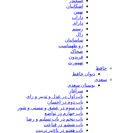
اسکندر
اشکانیان
بهمن
داراب
دارای
رستم
زال
ساسانیان
زو طهماسپ‏
ضحاک
فریدون
تهمورث
حافظ
دیوان حافظ
سعدی
بوستان سعدی
سرآغاز
باب اول در عدل و تدبیر و رای
باب دوم در احسان
باب سوم در عشق و مستی و شور
باب چهارم در تواضع
باب پنجم در باب تسلیم و رضا
باب ششم در قناعت
باب هفتم در تاءثیر تربیت