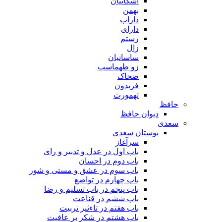
اشکانیان
بهمن
داراب
دارای
رستم
زال
ساسانیان
زو طهماسپ‏
ضحاک
فریدون
تهمورث
حافظ
دیوان حافظ
سعدی
بوستان سعدی
سرآغاز
باب اول در عدل و تدبیر و رای
باب دوم در احسان
باب سوم در عشق و مستی و شور
باب چهارم در تواضع
باب پنجم در باب تسلیم و رضا
باب ششم در قناعت
باب هفتم در تاءثیر تربیت
باب هشتم در شکر بر عافیت