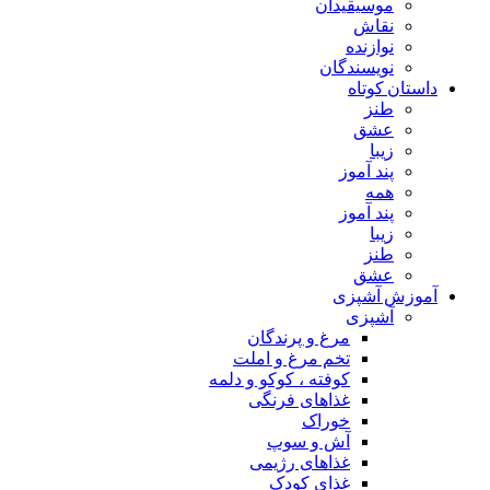
موسیقیدان
نقاش
نوازنده
نویسندگان
داستان کوتاه
طنز
عشق
زیبا
پند آموز
همه
پند آموز
زیبا
طنز
عشق
آموزش آشپزی
آشپزی
مرغ و پرندگان
تخم مرغ و املت
کوفته ، کوکو و دلمه
غذاهای فرنگی
خوراک
آش و سوپ
غذاهای رژیمی
غذای کودک