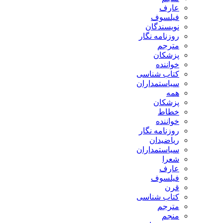
عارف
فیلسوف
نویسندگان
روزنامه نگار
مترجم
پزشکان
خواننده
کتاب شناسی
سیاستمداران
همه
پزشکان
خطاط
خواننده
روزنامه نگار
ریاضیدان
سیاستمداران
شعرا
عارف
فیلسوف
قرن
کتاب شناسی
مترجم
منجم