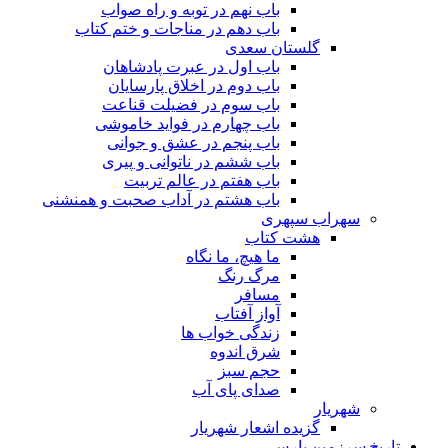
باب نهم در توبه و راه صواب
باب دهم در مناجات و ختم کتاب
گلستان سعدی
باب اول در عبرت پادشاهان
باب دوم در اخلاق پارسایان
باب سوم در فضیلت قناعت
باب چهارم در فواید خاموشى
باب پنجم در عشق و جوانى
باب ششم در ناتوانى و پیرى
باب هفتم در عالم تربیت
باب هشتم در آداب صحبت و همنشنى
سهراب سپهری
هشت کتاب
ما هیچ، ما نگاه
مرگ رنگ
مسافر
آواز آفتاب
زندگی خواب ها
شرق اندوه
حجم سبز
صدای پای آب
شهریار
گزیده اشعار شهریار
تاریخ سرزمین پارس