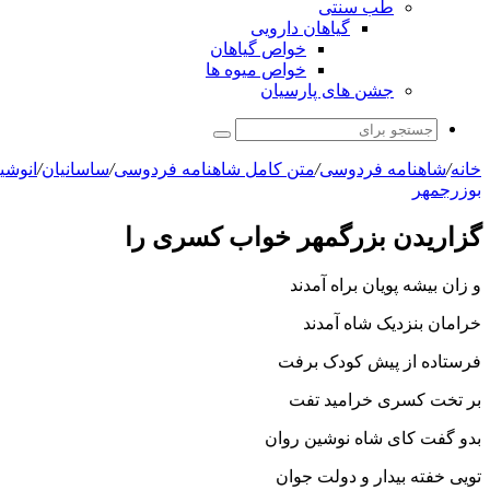
طب سنتی
گیاهان دارویی
خواص گیاهان
خواص میوه ها
جشن های پارسیان
جستجو
برای
خانه
/
شاهنامه فردوسی
/
متن کامل شاهنامه فردوسی
/
ساسانیان
/
انوشی
بوزرجمهر
گزاریدن بزرگمهر خواب کسرى را
و زان بیشه پویان براه آمدند
خرامان بنزدیک شاه آمدند
فرستاده از پیش کودک برفت
بر تخت کسرى خرامید تفت‏
بدو گفت کاى شاه نوشین روان
تویى خفته بیدار و دولت جوان‏