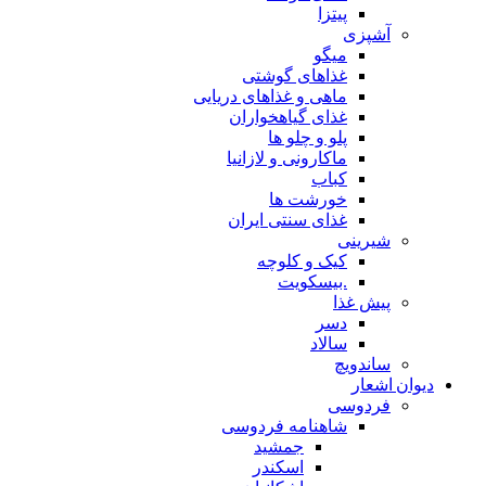
پیتزا
آشپزی
میگو
غذاهای گوشتی
ماهی و غذاهای دریایی
غذای گیاهخواران
پلو و چلو ها
ماکارونی و لازانیا
کباب
خورشت ها
غذای سنتی ایران
شیرینی
کیک و کلوچه
.بیسکویت
پیش غذا
دسر
سالاد
ساندویچ
دیوان اشعار
فردوسی
شاهنامه فردوسی
جمشید
اسکندر