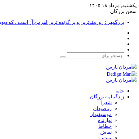
یکشنبه, مرداد ۱۸ ۱۴۰۵
سخن بزرگان
بزرگمهر : زورمندترین و پر گزنده ترین اهرمن آز است ، که دی
فیس
X
بوک
یوتیوب
اینستاگرام
جستجو
برای
خانه
زندگینامه بزرگان
شعرا
ریاضیدان
موسیقیدان
نوازنده
خطاط
نقاش
منجم