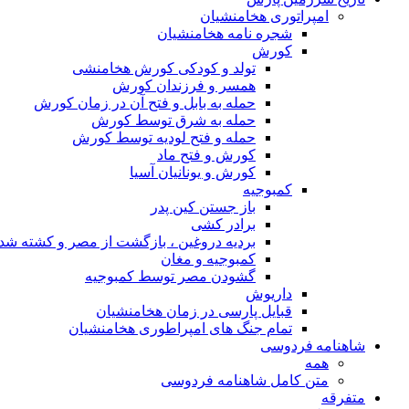
امپراتوری هخامنشیان
شجره نامه هخامنشیان
کورش
تولد و کودکی کورش هخامنشی
همسر و فرزندان کورش
حمله به بابل و فتح آن در زمان کورش
حمله به شرق توسط کورش
حمله و فتح لودیه توسط کورش
کورش و فتح ماد
کورش و یونانیان آسیا
کمبوجیه
باز جستن کین پدر
برادر کشی
بردیه دروغین ، بازگشت از مصر و کشته شد
کمبوجیه و مغان
گشودن مصر توسط کمبوجیه
داریوش
قبایل پارسی در زمان هخامنشیان
تمام جنگ های امپراطوری هخامنشیان
شاهنامه فردوسی
همه
متن کامل شاهنامه فردوسی
متفرقه