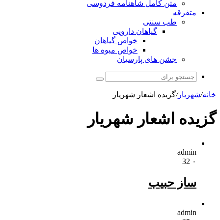
متن کامل شاهنامه فردوسی
متفرقه
طب سنتی
گیاهان دارویی
خواص گیاهان
خواص میوه ها
جشن های پارسیان
جستجو
برای
خانه
/
شهریار
/
گزیده اشعار شهریار
گزیده اشعار شهریار
admin
32
۰
ساز حبیب
admin