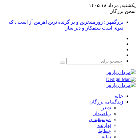
یکشنبه, مرداد ۱۸ ۱۴۰۵
سخن بزرگان
بزرگمهر : زورمندترین و پر گزنده ترین اهرمن آز است ، که
دیوی است ستمکار و دیر ساز
فیس
X
بوک
یوتیوب
اینستاگرام
جستجو
برای
خانه
زندگینامه بزرگان
شعرا
ریاضیدان
موسیقیدان
نوازنده
خطاط
نقاش