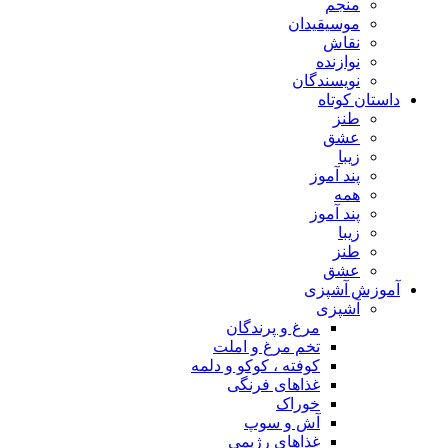
منجم
موسیقیدان
نقاش
نوازنده
نویسندگان
داستان کوتاه
طنز
عشق
زیبا
پند آموز
همه
پند آموز
زیبا
طنز
عشق
آموزش آشپزی
آشپزی
مرغ و پرندگان
تخم مرغ و املت
کوفته ، کوکو و دلمه
غذاهای فرنگی
خوراک
آش و سوپ
غذاهای رژیمی