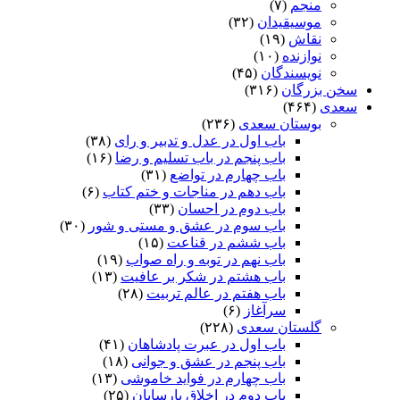
منجم
(۷)
موسیقیدان
(۳۲)
نقاش
(۱۹)
نوازنده
(۱۰)
نویسندگان
(۴۵)
سخن بزرگان
(۳۱۶)
سعدی
(۴۶۴)
بوستان سعدی
(۲۳۶)
باب اول در عدل و تدبیر و رای
(۳۸)
باب پنجم در باب تسلیم و رضا
(۱۶)
باب چهارم در تواضع
(۳۱)
باب دهم در مناجات و ختم کتاب
(۶)
باب دوم در احسان
(۳۳)
باب سوم در عشق و مستی و شور
(۳۰)
باب ششم در قناعت
(۱۵)
باب نهم در توبه و راه صواب
(۱۹)
باب هشتم در شکر بر عافیت
(۱۳)
باب هفتم در عالم تربیت
(۲۸)
سرآغاز
(۶)
گلستان سعدی
(۲۲۸)
باب اول در عبرت پادشاهان
(۴۱)
باب پنجم در عشق و جوانى
(۱۸)
باب چهارم در فواید خاموشى
(۱۳)
باب دوم در اخلاق پارسایان
(۲۵)