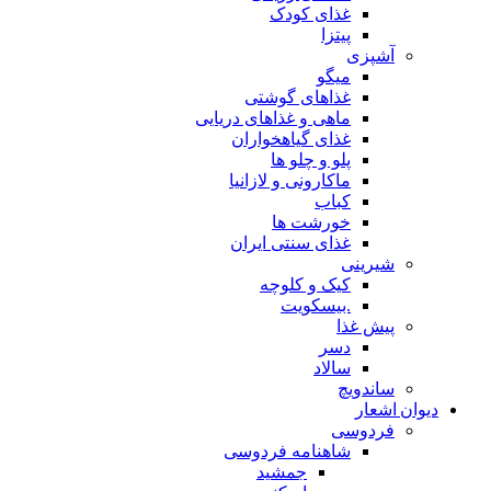
غذای کودک
پیتزا
آشپزی
میگو
غذاهای گوشتی
ماهی و غذاهای دریایی
غذای گیاهخواران
پلو و چلو ها
ماکارونی و لازانیا
کباب
خورشت ها
غذای سنتی ایران
شیرینی
کیک و کلوچه
.بیسکویت
پیش غذا
دسر
سالاد
ساندویچ
دیوان اشعار
فردوسی
شاهنامه فردوسی
جمشید