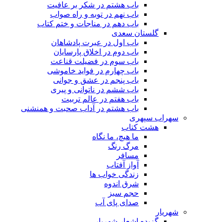
باب هشتم در شکر بر عافیت
باب نهم در توبه و راه صواب
باب دهم در مناجات و ختم کتاب
گلستان سعدی
باب اول در عبرت پادشاهان
باب دوم در اخلاق پارسایان
باب سوم در فضیلت قناعت
باب چهارم در فواید خاموشى
باب پنجم در عشق و جوانى
باب ششم در ناتوانى و پیرى
باب هفتم در عالم تربیت
باب هشتم در آداب صحبت و همنشنى
سهراب سپهری
هشت کتاب
ما هیچ، ما نگاه
مرگ رنگ
مسافر
آواز آفتاب
زندگی خواب ها
شرق اندوه
حجم سبز
صدای پای آب
شهریار
گزیده اشعار شهریار