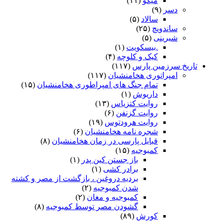
میگو
(۱۱)
دسر
(۹)
سالاد
(۵)
ساندویچ
(۲۵)
شیرینی
(۵)
.بیسکویت
(۱)
کیک و کلوچه
(۴)
تاریخ سرزمین پارس
(۱۱۷)
امپراتوری هخامنشیان
(۱۱۷)
تمام جنگ های امپراطوری هخامنشیان
(۱۵)
داریوش
(۱)
روایت کتزیاس
(۱۳)
روایت گزنفن
(۶)
روایت هرودتوس
(۱۹)
شجره نامه هخامنشیان
(۶)
قبایل پارسی در زمان هخامنشیان
(۸)
کمبوجیه
(۱۵)
باز جستن کین پدر
(۱)
برادر کشی
(۱)
بردیه دروغین ، بازگشت از مصر و کشته
شدن کمبوجیه
(۲)
کمبوجیه و مغان
(۲)
گشودن مصر توسط کمبوجیه
(۸)
کورش
(۸۹)