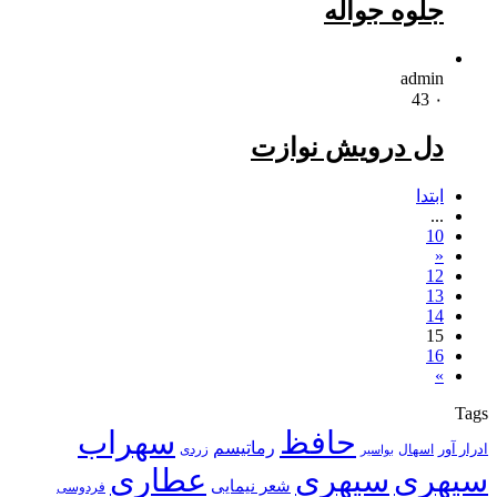
جلوه جواله
admin
43
۰
دل درویش نوازت
ابتدا
...
10
«
12
13
14
15
16
»
Tags
حافظ
سهراب
رماتیسم
ادرار آور
اسهال
زردی
بواسیر
سپهری
سپهری
عطاری
شعر نیمایی
فردوسی