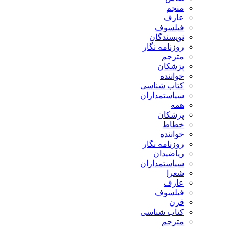
منجم
عارف
فیلسوف
نویسندگان
روزنامه نگار
مترجم
پزشکان
خواننده
کتاب شناسی
سیاستمداران
همه
پزشکان
خطاط
خواننده
روزنامه نگار
ریاضیدان
سیاستمداران
شعرا
عارف
فیلسوف
قرن
کتاب شناسی
مترجم