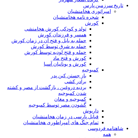
تاریخ سرزمین پارس
امپراتوری هخامنشیان
شجره نامه هخامنشیان
کورش
تولد و کودکی کورش هخامنشی
همسر و فرزندان کورش
حمله به بابل و فتح آن در زمان کورش
حمله به شرق توسط کورش
حمله و فتح لودیه توسط کورش
کورش و فتح ماد
کورش و یونانیان آسیا
کمبوجیه
باز جستن کین پدر
برادر کشی
بردیه دروغین ، بازگشت از مصر و کشته
شدن کمبوجیه
کمبوجیه و مغان
گشودن مصر توسط کمبوجیه
داریوش
قبایل پارسی در زمان هخامنشیان
تمام جنگ های امپراطوری هخامنشیان
شاهنامه فردوسی
همه