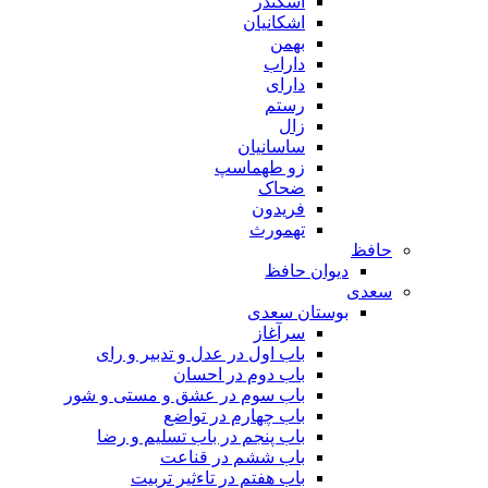
اسکندر
اشکانیان
بهمن
داراب
دارای
رستم
زال
ساسانیان
زو طهماسپ‏
ضحاک
فریدون
تهمورث
حافظ
دیوان حافظ
سعدی
بوستان سعدی
سرآغاز
باب اول در عدل و تدبیر و رای
باب دوم در احسان
باب سوم در عشق و مستی و شور
باب چهارم در تواضع
باب پنجم در باب تسلیم و رضا
باب ششم در قناعت
باب هفتم در تاءثیر تربیت