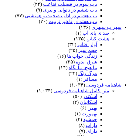
باب سوم در فضیلت قناعت
(۲۴)
باب ششم در ناتوانى و پیرى
(۹)
باب هشتم در آداب صحبت و همنشنى
(۷۷)
باب هفتم در تاءثیر تربیت
(۲۰)
سهراب سپهری
(۱۳۶)
صدای پای آب
(۱)
هشت کتاب
(۱۳۵)
آواز آفتاب
(۳۲)
حجم سبز
(۲۵)
زندگی خواب ها
(۱۶)
شرق اندوه
(۲۵)
ما هیچ، ما نگاه
(۱۴)
مرگ رنگ
(۲۲)
مسافر
(۱)
شاهنامه فردوسی
(۱,۰۳۴)
متن کامل شاهنامه فردوسی
(۱,۰۳۴)
اسکندر
(۵۰)
اشکانیان
(۲)
بهمن
(۶)
تهمورث
(۱)
جمشید
(۲)
داراب
(۸)
دارای
(۷)