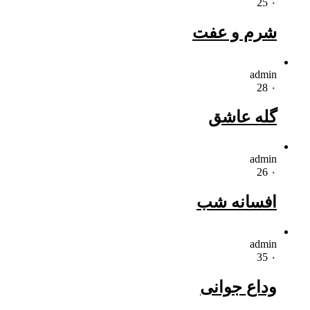
25
۰
شرم و عفت
admin
28
۰
گله عاشق
admin
26
۰
افسانه شب
admin
35
۰
وداع جوانی