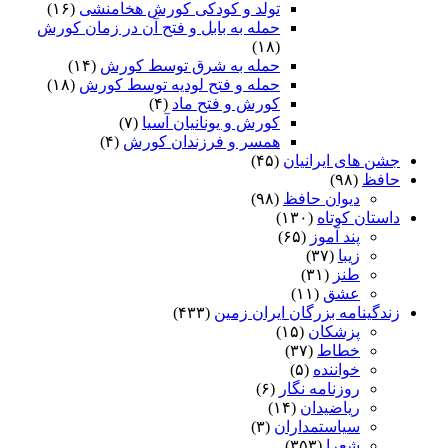
تولد و کودکی کورش هخامنشی
(۱۶)
حمله به بابل و فتح آن در زمان کورش
(۱۸)
حمله به شرق توسط کورش
(۱۴)
حمله و فتح لودیه توسط کورش
(۱۸)
کورش و فتح ماد
(۴)
کورش و یونانیان آسیا
(۷)
همسر و فرزندان کورش
(۴)
جشن های ایرانیان
(۴۵)
حافظ
(۹۸)
دیوان حافظ
(۹۸)
داستان کوتاه
(۱۳۰)
پند آموز
(۶۵)
زیبا
(۳۷)
طنز
(۳۱)
عشق
(۱۱)
زندگینامه بزرگان ایران زمین
(۴۳۳)
پزشکان
(۱۵)
خطاط
(۳۷)
خواننده
(۵)
روزنامه نگار
(۶)
ریاضیدان
(۱۴)
سیاستمداران
(۳)
شعرا
(۳۵۳)