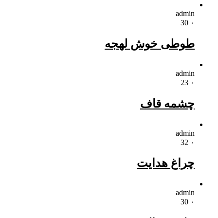
admin
30
۰
طوطی خوش لهجه
admin
23
۰
چشمه قاف
admin
32
۰
چراغ هدایت
admin
30
۰