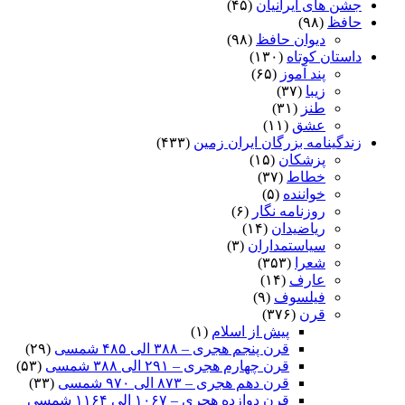
جشن های ایرانیان
(۴۵)
حافظ
(۹۸)
دیوان حافظ
(۹۸)
داستان کوتاه
(۱۳۰)
پند آموز
(۶۵)
زیبا
(۳۷)
طنز
(۳۱)
عشق
(۱۱)
زندگینامه بزرگان ایران زمین
(۴۳۳)
پزشکان
(۱۵)
خطاط
(۳۷)
خواننده
(۵)
روزنامه نگار
(۶)
ریاضیدان
(۱۴)
سیاستمداران
(۳)
شعرا
(۳۵۳)
عارف
(۱۴)
فیلسوف
(۹)
قرن
(۳۷۶)
پیش از اسلام
(۱)
قرن پنجم هجری – ۳۸۸ الی ۴۸۵ شمسی
(۲۹)
قرن چهارم هجری – ۲۹۱ الی ۳۸۸ شمسی
(۵۳)
قرن دهم هجری – ۸۷۳ الی ۹۷۰ شمسی
(۳۳)
قرن دوازده هجری – ۱۰۶۷ الی ۱۱۶۴ شمسی