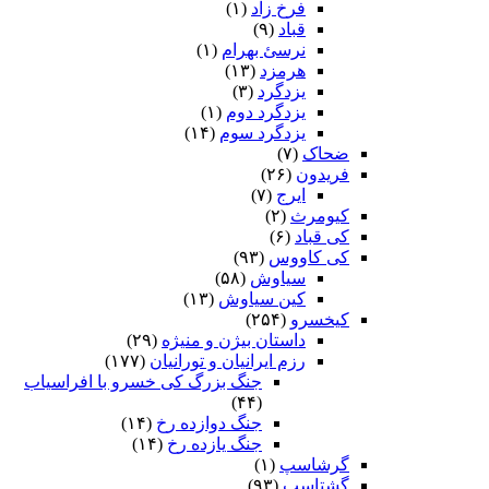
فرخ زاد
(۱)
قباد
(۹)
نرسئ بهرام‏
(۱)
هرمزد
(۱۳)
یزدگرد
(۳)
یزدگرد دوم
(۱)
یزدگرد سوم
(۱۴)
ضحاک
(۷)
فریدون
(۲۶)
ایرج
(۷)
کیومرث
(۲)
کی قباد
(۶)
کی کاووس
(۹۳)
سیاوش
(۵۸)
کین سیاوش
(۱۳)
کیخسرو
(۲۵۴)
داستان بیژن و منیژه
(۲۹)
رزم ایرانیان و تورانیان
(۱۷۷)
جنگ بزرگ کی خسرو با افراسیاب
(۴۴)
جنگ دوازده رخ
(۱۴)
جنگ یازده رخ
(۱۴)
گرشاسپ
(۱)
گشتاسب
(۹۳)