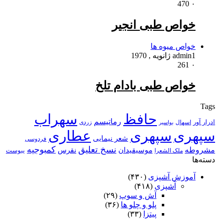
470
۰
خواص طبی انجیر
خواص میوه ها
1 ژانویه , 1970
admin
261
۰
خواص طبی بادام تلخ
Tags
حافظ
سهراب
رماتیسم
ادرار آور
اسهال
زردی
بواسیر
سپهری
سپهری
عطاری
شعر نیمایی
فردوسی
نسخ تعلیق
کمبوجیه
مشروطه
موسیقیدان
نقرس
یبوست
ملک الشعرا
دسته‌ها
آموزش آشپزی
(۴۳۰)
آشپزی
(۴۱۸)
آش و سوپ
(۲۹)
پلو و چلو ها
(۳۶)
پیتزا
(۳۳)