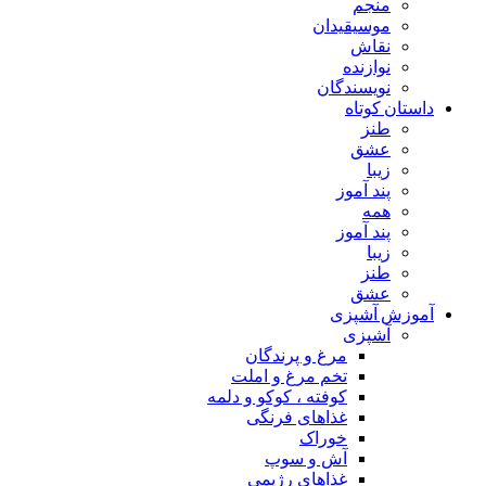
منجم
موسیقیدان
نقاش
نوازنده
نویسندگان
داستان کوتاه
طنز
عشق
زیبا
پند آموز
همه
پند آموز
زیبا
طنز
عشق
آموزش آشپزی
آشپزی
مرغ و پرندگان
تخم مرغ و املت
کوفته ، کوکو و دلمه
غذاهای فرنگی
خوراک
آش و سوپ
غذاهای رژیمی