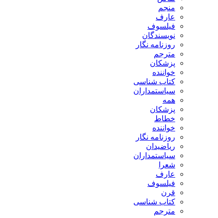
منجم
عارف
فیلسوف
نویسندگان
روزنامه نگار
مترجم
پزشکان
خواننده
کتاب شناسی
سیاستمداران
همه
پزشکان
خطاط
خواننده
روزنامه نگار
ریاضیدان
سیاستمداران
شعرا
عارف
فیلسوف
قرن
کتاب شناسی
مترجم