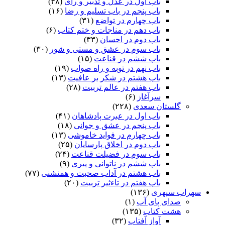
باب اول در عدل و تدبیر و رای
(۳۸)
باب پنجم در باب تسلیم و رضا
(۱۶)
باب چهارم در تواضع
(۳۱)
باب دهم در مناجات و ختم کتاب
(۶)
باب دوم در احسان
(۳۳)
باب سوم در عشق و مستی و شور
(۳۰)
باب ششم در قناعت
(۱۵)
باب نهم در توبه و راه صواب
(۱۹)
باب هشتم در شکر بر عافیت
(۱۳)
باب هفتم در عالم تربیت
(۲۸)
سرآغاز
(۶)
گلستان سعدی
(۲۲۸)
باب اول در عبرت پادشاهان
(۴۱)
باب پنجم در عشق و جوانى
(۱۸)
باب چهارم در فواید خاموشى
(۱۳)
باب دوم در اخلاق پارسایان
(۲۵)
باب سوم در فضیلت قناعت
(۲۴)
باب ششم در ناتوانى و پیرى
(۹)
باب هشتم در آداب صحبت و همنشنى
(۷۷)
باب هفتم در تاءثیر تربیت
(۲۰)
سهراب سپهری
(۱۳۶)
صدای پای آب
(۱)
هشت کتاب
(۱۳۵)
آواز آفتاب
(۳۲)