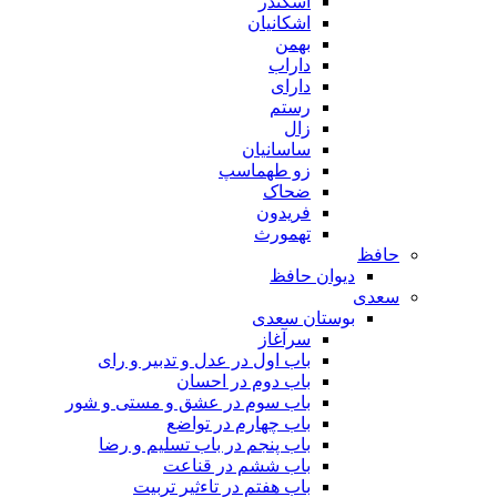
اسکندر
اشکانیان
بهمن
داراب
دارای
رستم
زال
ساسانیان
زو طهماسپ‏
ضحاک
فریدون
تهمورث
حافظ
دیوان حافظ
سعدی
بوستان سعدی
سرآغاز
باب اول در عدل و تدبیر و رای
باب دوم در احسان
باب سوم در عشق و مستی و شور
باب چهارم در تواضع
باب پنجم در باب تسلیم و رضا
باب ششم در قناعت
باب هفتم در تاءثیر تربیت