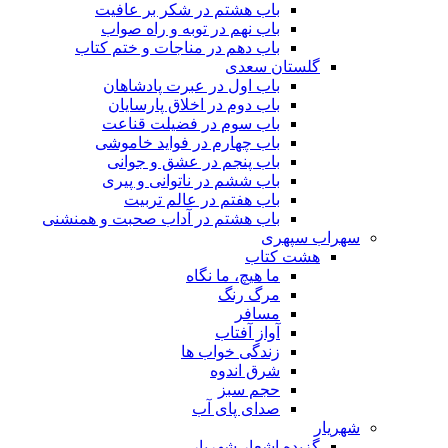
باب هشتم در شکر بر عافیت
باب نهم در توبه و راه صواب
باب دهم در مناجات و ختم کتاب
گلستان سعدی
باب اول در عبرت پادشاهان
باب دوم در اخلاق پارسایان
باب سوم در فضیلت قناعت
باب چهارم در فواید خاموشى
باب پنجم در عشق و جوانى
باب ششم در ناتوانى و پیرى
باب هفتم در عالم تربیت
باب هشتم در آداب صحبت و همنشنى
سهراب سپهری
هشت کتاب
ما هیچ، ما نگاه
مرگ رنگ
مسافر
آواز آفتاب
زندگی خواب ها
شرق اندوه
حجم سبز
صدای پای آب
شهریار
گزیده اشعار شهریار