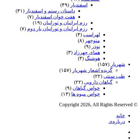
اسفندیار
(۴۹)
داستان رستم و اسفندیار
(۳۱)
هفت خوان اسفندیار
(۷)
رزم ایرانیان و تورانیان
(۱۹)
رزم ایرانیان و تورانیان بار دوم
(۷)
لهراسب
(۳)
منوچهر
(۸)
نوذر
(۹)
هماى چهرزاد
(۳)
هوشنگ
(۳)
شهریار
(۱۵۷)
گزیده اشعار شهریار
(۱۵۷)
طب سنتی
(۲۲)
گیاهان دارویی
(۲۲)
خواص گیاهان
(۹)
خواص میوه ها
(۱۳)
© Copyright 2026, All Rights Reserved
خانه
درباره‌ی
فیس
X
بوک