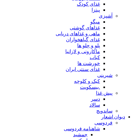
غذای کودک
پیتزا
آشپزی
میگو
غذاهای گوشتی
ماهی و غذاهای دریایی
غذای گیاهخواران
پلو و چلو ها
ماکارونی و لازانیا
کباب
خورشت ها
غذای سنتی ایران
شیرینی
کیک و کلوچه
.بیسکویت
پیش غذا
دسر
سالاد
ساندویچ
دیوان اشعار
فردوسی
شاهنامه فردوسی
جمشید