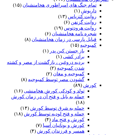
تمام جنگ های امپراطوری هخامنشیان
(۱۵)
داریوش
(۱)
روایت کتزیاس
(۱۳)
روایت گزنفن
(۶)
روایت هرودتوس
(۱۹)
شجره نامه هخامنشیان
(۶)
قبایل پارسی در زمان هخامنشیان
(۸)
کمبوجیه
(۱۵)
باز جستن کین پدر
(۱)
برادر کشی
(۱)
بردیه دروغین ، بازگشت از مصر و کشته
شدن کمبوجیه
(۲)
کمبوجیه و مغان
(۲)
گشودن مصر توسط کمبوجیه
(۸)
کورش
(۸۹)
تولد و کودکی کورش هخامنشی
(۱۶)
حمله به بابل و فتح آن در زمان کورش
(۱۸)
حمله به شرق توسط کورش
(۱۴)
حمله و فتح لودیه توسط کورش
(۱۸)
کورش و فتح ماد
(۴)
کورش و یونانیان آسیا
(۷)
همسر و فرزندان کورش
(۴)