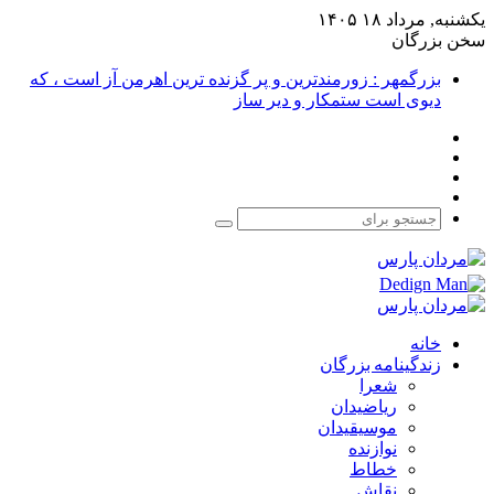
یکشنبه, مرداد ۱۸ ۱۴۰۵
سخن بزرگان
بزرگمهر : زورمندترین و پر گزنده ترین اهرمن آز است ، که
دیوی است ستمکار و دیر ساز
فیس
X
بوک
یوتیوب
اینستاگرام
جستجو
برای
خانه
زندگینامه بزرگان
شعرا
ریاضیدان
موسیقیدان
نوازنده
خطاط
نقاش