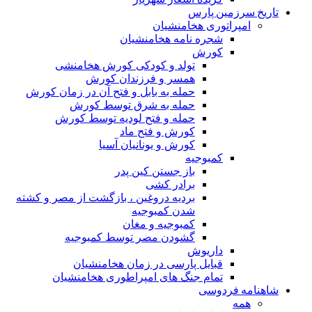
تاریخ سرزمین پارس
امپراتوری هخامنشیان
شجره نامه هخامنشیان
کورش
تولد و کودکی کورش هخامنشی
همسر و فرزندان کورش
حمله به بابل و فتح آن در زمان کورش
حمله به شرق توسط کورش
حمله و فتح لودیه توسط کورش
کورش و فتح ماد
کورش و یونانیان آسیا
کمبوجیه
باز جستن کین پدر
برادر کشی
بردیه دروغین ، بازگشت از مصر و کشته
شدن کمبوجیه
کمبوجیه و مغان
گشودن مصر توسط کمبوجیه
داریوش
قبایل پارسی در زمان هخامنشیان
تمام جنگ های امپراطوری هخامنشیان
شاهنامه فردوسی
همه