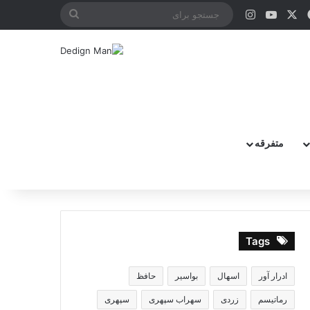
X
فیس بوک
یوتیوب
اینستاگرام
جستجو
برای
متفرقه
Tags
ادرار آور
اسهال
بواسیر
حافظ
رماتیسم
زردی
سهراب سپهری
سپهری