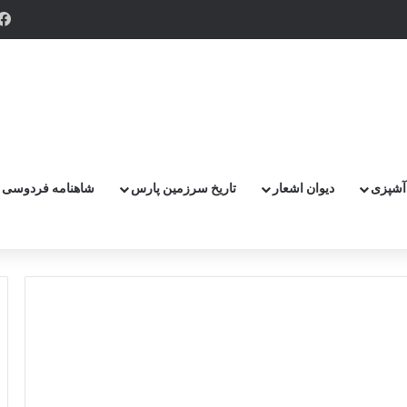
 و پر گزنده ترین اهرمن آز است ، که دیوی است ستمکار و دیر ساز
آشپزی
دیوان اشعار
تاریخ سرزمین پارس
شاهنامه فردوسی