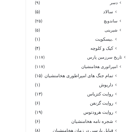
دسر
(۹)
سالاد
(۵)
ساندویچ
(۲۵)
شیرینی
(۵)
.بیسکویت
(۱)
کیک و کلوچه
(۴)
تاریخ سرزمین پارس
(۱۱۷)
امپراتوری هخامنشیان
(۱۱۷)
تمام جنگ های امپراطوری هخامنشیان
(۱۵)
داریوش
(۱)
روایت کتزیاس
(۱۳)
روایت گزنفن
(۶)
روایت هرودتوس
(۱۹)
شجره نامه هخامنشیان
(۶)
قبایل پارسی در زمان هخامنشیان
(۸)