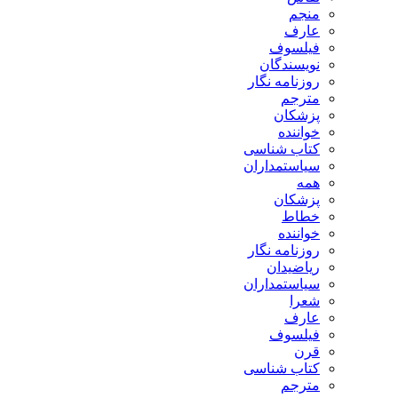
منجم
عارف
فیلسوف
نویسندگان
روزنامه نگار
مترجم
پزشکان
خواننده
کتاب شناسی
سیاستمداران
همه
پزشکان
خطاط
خواننده
روزنامه نگار
ریاضیدان
سیاستمداران
شعرا
عارف
فیلسوف
قرن
کتاب شناسی
مترجم