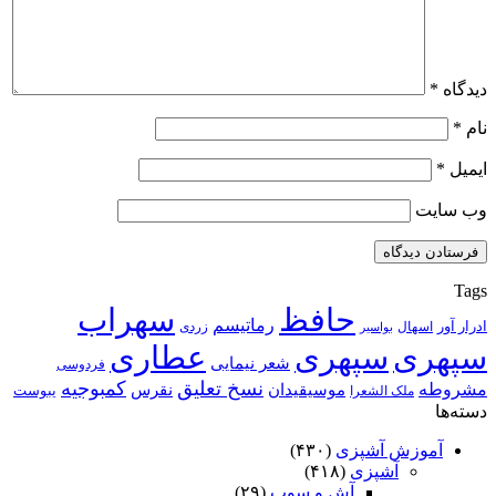
دیدگاه
*
نام
*
ایمیل
*
وب‌ سایت
Tags
حافظ
سهراب
رماتیسم
ادرار آور
اسهال
زردی
بواسیر
سپهری
سپهری
عطاری
شعر نیمایی
فردوسی
نسخ تعلیق
کمبوجیه
مشروطه
موسیقیدان
نقرس
یبوست
ملک الشعرا
دسته‌ها
آموزش آشپزی
(۴۳۰)
آشپزی
(۴۱۸)
آش و سوپ
(۲۹)