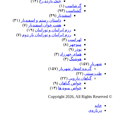
جنگ یازده رخ
(۱۴)
گرشاسپ
(۱)
گشتاسب
(۹۳)
اسفندیار
(۴۹)
داستان رستم و اسفندیار
(۳۱)
هفت خوان اسفندیار
(۷)
رزم ایرانیان و تورانیان
(۱۹)
رزم ایرانیان و تورانیان بار دوم
(۷)
لهراسب
(۳)
منوچهر
(۸)
نوذر
(۹)
هماى چهرزاد
(۳)
هوشنگ
(۳)
شهریار
(۱۵۷)
گزیده اشعار شهریار
(۱۵۷)
طب سنتی
(۲۲)
گیاهان دارویی
(۲۲)
خواص گیاهان
(۹)
خواص میوه ها
(۱۳)
© Copyright 2026, All Rights Reserved
خانه
درباره‌ی