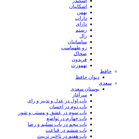
اسکندر
اشکانیان
بهمن
داراب
دارای
رستم
زال
ساسانیان
زو طهماسپ‏
ضحاک
فریدون
تهمورث
حافظ
دیوان حافظ
سعدی
بوستان سعدی
سرآغاز
باب اول در عدل و تدبیر و رای
باب دوم در احسان
باب سوم در عشق و مستی و شور
باب چهارم در تواضع
باب پنجم در باب تسلیم و رضا
باب ششم در قناعت
باب هفتم در تاءثیر تربیت