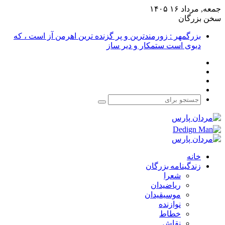
جمعه, مرداد ۱۶ ۱۴۰۵
سخن بزرگان
بزرگمهر : زورمندترین و پر گزنده ترین اهرمن آز است ، که
دیوی است ستمکار و دیر ساز
فیس
X
بوک
یوتیوب
اینستاگرام
جستجو
برای
خانه
زندگینامه بزرگان
شعرا
ریاضیدان
موسیقیدان
نوازنده
خطاط
نقاش