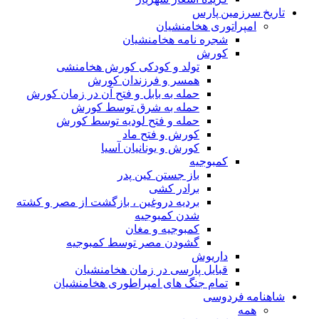
تاریخ سرزمین پارس
امپراتوری هخامنشیان
شجره نامه هخامنشیان
کورش
تولد و کودکی کورش هخامنشی
همسر و فرزندان کورش
حمله به بابل و فتح آن در زمان کورش
حمله به شرق توسط کورش
حمله و فتح لودیه توسط کورش
کورش و فتح ماد
کورش و یونانیان آسیا
کمبوجیه
باز جستن کین پدر
برادر کشی
بردیه دروغین ، بازگشت از مصر و کشته
شدن کمبوجیه
کمبوجیه و مغان
گشودن مصر توسط کمبوجیه
داریوش
قبایل پارسی در زمان هخامنشیان
تمام جنگ های امپراطوری هخامنشیان
شاهنامه فردوسی
همه