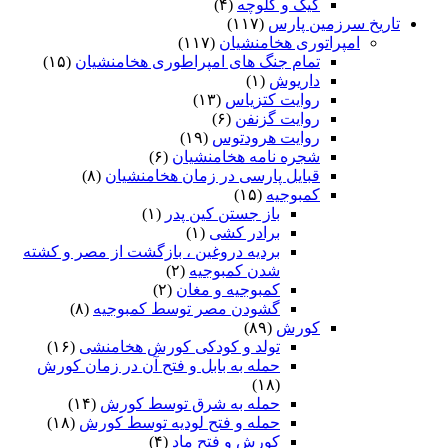
کیک و کلوچه
(۴)
تاریخ سرزمین پارس
(۱۱۷)
امپراتوری هخامنشیان
(۱۱۷)
تمام جنگ های امپراطوری هخامنشیان
(۱۵)
داریوش
(۱)
روایت کتزیاس
(۱۳)
روایت گزنفن
(۶)
روایت هرودتوس
(۱۹)
شجره نامه هخامنشیان
(۶)
قبایل پارسی در زمان هخامنشیان
(۸)
کمبوجیه
(۱۵)
باز جستن کین پدر
(۱)
برادر کشی
(۱)
بردیه دروغین ، بازگشت از مصر و کشته
شدن کمبوجیه
(۲)
کمبوجیه و مغان
(۲)
گشودن مصر توسط کمبوجیه
(۸)
کورش
(۸۹)
تولد و کودکی کورش هخامنشی
(۱۶)
حمله به بابل و فتح آن در زمان کورش
(۱۸)
حمله به شرق توسط کورش
(۱۴)
حمله و فتح لودیه توسط کورش
(۱۸)
کورش و فتح ماد
(۴)