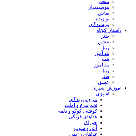
منجم
موسیقیدان
نقاش
نوازنده
نویسندگان
داستان کوتاه
طنز
عشق
زیبا
پند آموز
همه
پند آموز
زیبا
طنز
عشق
آموزش آشپزی
آشپزی
مرغ و پرندگان
تخم مرغ و املت
کوفته ، کوکو و دلمه
غذاهای فرنگی
خوراک
آش و سوپ
غذاهای رژیمی