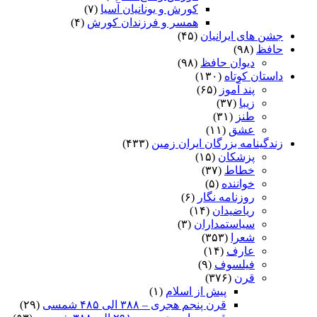
کورش و یونانیان آسیا
(۷)
همسر و فرزندان کورش
(۴)
جشن های ایرانیان
(۴۵)
حافظ
(۹۸)
دیوان حافظ
(۹۸)
داستان کوتاه
(۱۳۰)
پند آموز
(۶۵)
زیبا
(۳۷)
طنز
(۳۱)
عشق
(۱۱)
زندگینامه بزرگان ایران زمین
(۴۳۳)
پزشکان
(۱۵)
خطاط
(۳۷)
خواننده
(۵)
روزنامه نگار
(۶)
ریاضیدان
(۱۴)
سیاستمداران
(۳)
شعرا
(۳۵۳)
عارف
(۱۴)
فیلسوف
(۹)
قرن
(۳۷۶)
پیش از اسلام
(۱)
قرن پنجم هجری – ۳۸۸ الی ۴۸۵ شمسی
(۲۹)