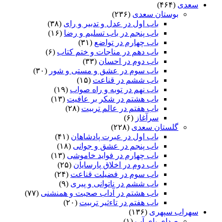
سعدی
(۴۶۴)
بوستان سعدی
(۲۳۶)
باب اول در عدل و تدبیر و رای
(۳۸)
باب پنجم در باب تسلیم و رضا
(۱۶)
باب چهارم در تواضع
(۳۱)
باب دهم در مناجات و ختم کتاب
(۶)
باب دوم در احسان
(۳۳)
باب سوم در عشق و مستی و شور
(۳۰)
باب ششم در قناعت
(۱۵)
باب نهم در توبه و راه صواب
(۱۹)
باب هشتم در شکر بر عافیت
(۱۳)
باب هفتم در عالم تربیت
(۲۸)
سرآغاز
(۶)
گلستان سعدی
(۲۲۸)
باب اول در عبرت پادشاهان
(۴۱)
باب پنجم در عشق و جوانى
(۱۸)
باب چهارم در فواید خاموشى
(۱۳)
باب دوم در اخلاق پارسایان
(۲۵)
باب سوم در فضیلت قناعت
(۲۴)
باب ششم در ناتوانى و پیرى
(۹)
باب هشتم در آداب صحبت و همنشنى
(۷۷)
باب هفتم در تاءثیر تربیت
(۲۰)
سهراب سپهری
(۱۳۶)
صدای پای آب
(۱)