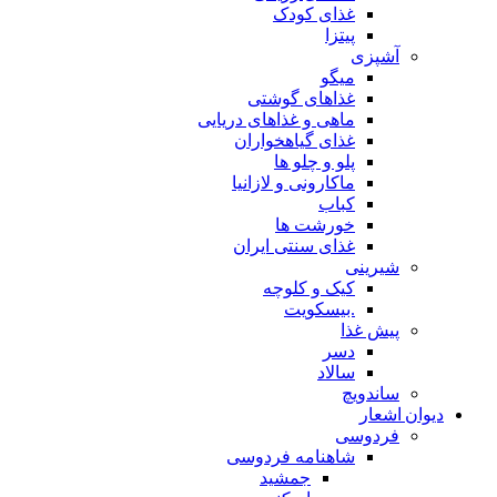
غذای کودک
پیتزا
آشپزی
میگو
غذاهای گوشتی
ماهی و غذاهای دریایی
غذای گیاهخواران
پلو و چلو ها
ماکارونی و لازانیا
کباب
خورشت ها
غذای سنتی ایران
شیرینی
کیک و کلوچه
.بیسکویت
پیش غذا
دسر
سالاد
ساندویچ
دیوان اشعار
فردوسی
شاهنامه فردوسی
جمشید