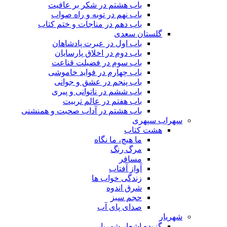
باب هشتم در شکر بر عافیت
باب نهم در توبه و راه صواب
باب دهم در مناجات و ختم کتاب
گلستان سعدی
باب اول در عبرت پادشاهان
باب دوم در اخلاق پارسایان
باب سوم در فضیلت قناعت
باب چهارم در فواید خاموشى
باب پنجم در عشق و جوانى
باب ششم در ناتوانى و پیرى
باب هفتم در عالم تربیت
باب هشتم در آداب صحبت و همنشنى
سهراب سپهری
هشت کتاب
ما هیچ، ما نگاه
مرگ رنگ
مسافر
آواز آفتاب
زندگی خواب ها
شرق اندوه
حجم سبز
صدای پای آب
شهریار
گزیده اشعار شهریار