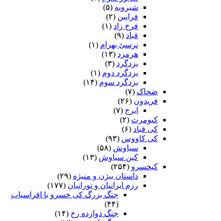
شیرویه
(۵)
فرایین
(۲)
فرخ زاد
(۱)
قباد
(۹)
نرسئ بهرام‏
(۱)
هرمزد
(۱۳)
یزدگرد
(۳)
یزدگرد دوم
(۱)
یزدگرد سوم
(۱۴)
ضحاک
(۷)
فریدون
(۲۶)
ایرج
(۷)
کیومرث
(۲)
کی قباد
(۶)
کی کاووس
(۹۳)
سیاوش
(۵۸)
کین سیاوش
(۱۳)
کیخسرو
(۲۵۴)
داستان بیژن و منیژه
(۲۹)
رزم ایرانیان و تورانیان
(۱۷۷)
جنگ بزرگ کی خسرو با افراسیاب
(۴۴)
جنگ دوازده رخ
(۱۴)