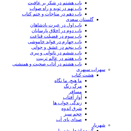
باب هشتم در شکر بر عافیت
باب نهم در توبه و راه صواب
باب دهم در مناجات و ختم کتاب
گلستان سعدی
باب اول در عبرت پادشاهان
باب دوم در اخلاق پارسایان
باب سوم در فضیلت قناعت
باب چهارم در فواید خاموشى
باب پنجم در عشق و جوانى
باب ششم در ناتوانى و پیرى
باب هفتم در عالم تربیت
باب هشتم در آداب صحبت و همنشنى
سهراب سپهری
هشت کتاب
ما هیچ، ما نگاه
مرگ رنگ
مسافر
آواز آفتاب
زندگی خواب ها
شرق اندوه
حجم سبز
صدای پای آب
شهریار
گزیده اشعار شهریار