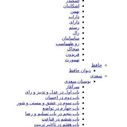
اسکندر
اشکانیان
بهمن
داراب
دارای
رستم
زال
ساسانیان
زو طهماسپ‏
ضحاک
فریدون
تهمورث
حافظ
دیوان حافظ
سعدی
بوستان سعدی
سرآغاز
باب اول در عدل و تدبیر و رای
باب دوم در احسان
باب سوم در عشق و مستی و شور
باب چهارم در تواضع
باب پنجم در باب تسلیم و رضا
باب ششم در قناعت
باب هفتم در تاءثیر تربیت