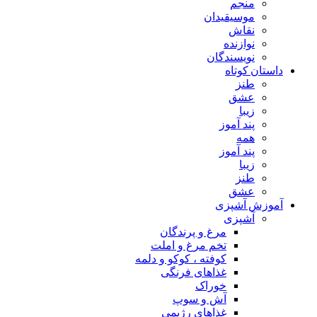
منجم
موسیقیدان
نقاش
نوازنده
نویسندگان
داستان کوتاه
طنز
عشق
زیبا
پند آموز
همه
پند آموز
زیبا
طنز
عشق
آموزش آشپزی
آشپزی
مرغ و پرندگان
تخم مرغ و املت
کوفته ، کوکو و دلمه
غذاهای فرنگی
خوراک
آش و سوپ
غذاهای رژیمی