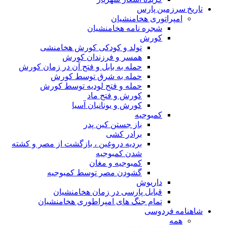
تاریخ سرزمین پارس
امپراتوری هخامنشیان
شجره نامه هخامنشیان
کورش
تولد و کودکی کورش هخامنشی
همسر و فرزندان کورش
حمله به بابل و فتح آن در زمان کورش
حمله به شرق توسط کورش
حمله و فتح لودیه توسط کورش
کورش و فتح ماد
کورش و یونانیان آسیا
کمبوجیه
باز جستن کین پدر
برادر کشی
بردیه دروغین ، بازگشت از مصر و کشته
شدن کمبوجیه
کمبوجیه و مغان
گشودن مصر توسط کمبوجیه
داریوش
قبایل پارسی در زمان هخامنشیان
تمام جنگ های امپراطوری هخامنشیان
شاهنامه فردوسی
همه