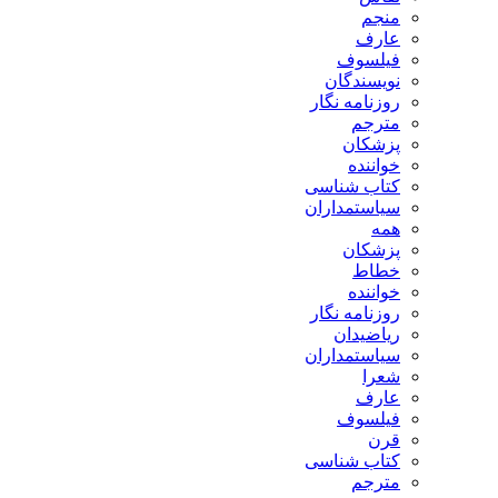
منجم
عارف
فیلسوف
نویسندگان
روزنامه نگار
مترجم
پزشکان
خواننده
کتاب شناسی
سیاستمداران
همه
پزشکان
خطاط
خواننده
روزنامه نگار
ریاضیدان
سیاستمداران
شعرا
عارف
فیلسوف
قرن
کتاب شناسی
مترجم