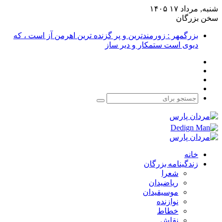
شنبه, مرداد ۱۷ ۱۴۰۵
سخن بزرگان
بزرگمهر : زورمندترین و پر گزنده ترین اهرمن آز است ، که
دیوی است ستمکار و دیر ساز
فیس
X
بوک
یوتیوب
اینستاگرام
جستجو
برای
خانه
زندگینامه بزرگان
شعرا
ریاضیدان
موسیقیدان
نوازنده
خطاط
نقاش