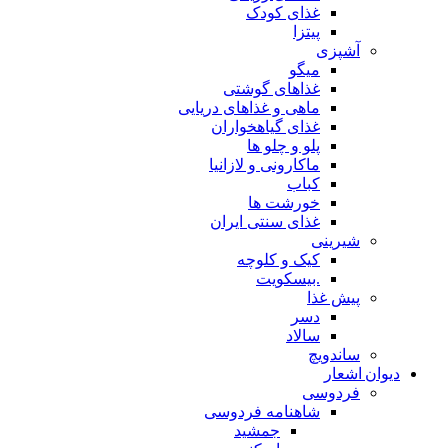
غذای کودک
پیتزا
آشپزی
میگو
غذاهای گوشتی
ماهی و غذاهای دریایی
غذای گیاهخواران
پلو و چلو ها
ماکارونی و لازانیا
کباب
خورشت ها
غذای سنتی ایران
شیرینی
کیک و کلوچه
.بیسکویت
پیش غذا
دسر
سالاد
ساندویچ
دیوان اشعار
فردوسی
شاهنامه فردوسی
جمشید