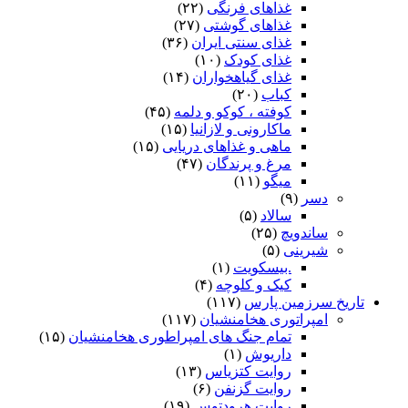
غذاهای فرنگی
(۲۲)
غذاهای گوشتی
(۲۷)
غذای سنتی ایران
(۳۶)
غذای کودک
(۱۰)
غذای گیاهخواران
(۱۴)
کباب
(۲۰)
کوفته ، کوکو و دلمه
(۴۵)
ماکارونی و لازانیا
(۱۵)
ماهی و غذاهای دریایی
(۱۵)
مرغ و پرندگان
(۴۷)
میگو
(۱۱)
دسر
(۹)
سالاد
(۵)
ساندویچ
(۲۵)
شیرینی
(۵)
.بیسکویت
(۱)
کیک و کلوچه
(۴)
تاریخ سرزمین پارس
(۱۱۷)
امپراتوری هخامنشیان
(۱۱۷)
تمام جنگ های امپراطوری هخامنشیان
(۱۵)
داریوش
(۱)
روایت کتزیاس
(۱۳)
روایت گزنفن
(۶)
روایت هرودتوس
(۱۹)