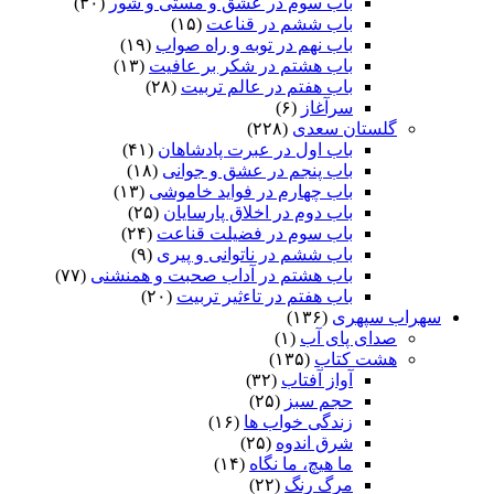
باب سوم در عشق و مستی و شور
(۳۰)
باب ششم در قناعت
(۱۵)
باب نهم در توبه و راه صواب
(۱۹)
باب هشتم در شکر بر عافیت
(۱۳)
باب هفتم در عالم تربیت
(۲۸)
سرآغاز
(۶)
گلستان سعدی
(۲۲۸)
باب اول در عبرت پادشاهان
(۴۱)
باب پنجم در عشق و جوانى
(۱۸)
باب چهارم در فواید خاموشى
(۱۳)
باب دوم در اخلاق پارسایان
(۲۵)
باب سوم در فضیلت قناعت
(۲۴)
باب ششم در ناتوانى و پیرى
(۹)
باب هشتم در آداب صحبت و همنشنى
(۷۷)
باب هفتم در تاءثیر تربیت
(۲۰)
سهراب سپهری
(۱۳۶)
صدای پای آب
(۱)
هشت کتاب
(۱۳۵)
آواز آفتاب
(۳۲)
حجم سبز
(۲۵)
زندگی خواب ها
(۱۶)
شرق اندوه
(۲۵)
ما هیچ، ما نگاه
(۱۴)
مرگ رنگ
(۲۲)