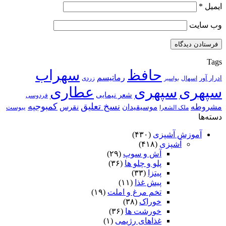
ایمیل
*
وب‌ سایت
Tags
حافظ
سهراب
رماتیسم
ادرار آور
اسهال
زردی
بواسیر
سپهری
سپهری
عطاری
شعر نیمایی
فردوسی
نسخ تعلیق
کمبوجیه
مشروطه
موسیقیدان
نقرس
یبوست
ملک الشعرا
دسته‌ها
آموزش آشپزی
(۴۳۰)
آشپزی
(۴۱۸)
آش و سوپ
(۲۹)
پلو و چلو ها
(۳۶)
پیتزا
(۳۳)
پیش غذا
(۱۱)
تخم مرغ و املت
(۱۹)
خوراک
(۳۸)
خورشت ها
(۳۶)
غذاهای رژیمی
(۱)