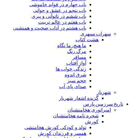
باب چهارم در فواید خاموشى
باب پنجم در عشق و جوانى
باب ششم در ناتوانى و پیرى
باب هفتم در عالم تربیت
باب هشتم در آداب صحبت و همنشنى
سهراب سپهری
هشت کتاب
ما هیچ، ما نگاه
مرگ رنگ
مسافر
آواز آفتاب
زندگی خواب ها
شرق اندوه
حجم سبز
صدای پای آب
شهریار
گزیده اشعار شهریار
تاریخ سرزمین پارس
امپراتوری هخامنشیان
شجره نامه هخامنشیان
کورش
تولد و کودکی کورش هخامنشی
همسر و فرزندان کورش