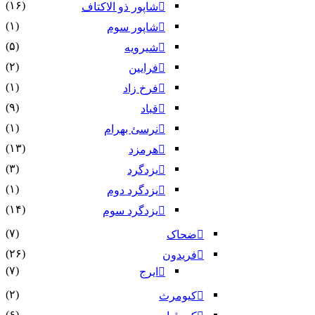
(۱۶)
شاپور ذو الاکتاف
(۱)
شاپور سوم‏
(۵)
شیرویه
(۲)
فرایین
(۱)
فرخ زاد
(۹)
قباد
(۱)
نرسئ بهرام‏
(۱۳)
هرمزد
(۳)
یزدگرد
(۱)
یزدگرد دوم
(۱۴)
یزدگرد سوم
(۷)
ضحاک
(۲۶)
فریدون
(۷)
ایرج
(۲)
کیومرث
(۶)