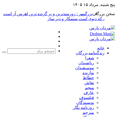
پنج شنبه, مرداد ۱۵ ۱۴۰۵
سخن بزرگان
بزرگمهر : زورمندترین و پر گزنده ترین اهرمن آز است
، که دیوی است ستمکار و دیر ساز
فیس
X
بوک
یوتیوب
اینستاگرام
خانه
زندگینامه بزرگان
جست
شعرا
برا
ریاضیدان
موسیقیدان
نوازنده
خطاط
نقاش
منجم
عارف
فیلسوف
نویسندگان
روزنامه نگار
مترجم