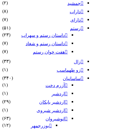
(۲)
جمشید
(۸)
داراب
(۷)
دارای
(۵۱)
رستم
(۲۳)
داستان رستم و سهراب
(۷)
داستان رستم و شغاد
(۷)
هفت خوان رستم‏
(۳۳)
زال
(۱)
زو طهماسپ‏
(۳۴۰)
ساسانیان
(۱)
آزرم دخت
(۱)
اردشیر
(۲۹)
اردشیر بابکان
(۱)
اردشیر شیروی
(۶۳)
انوشیروان
(۱۲)
بوزرجمهر