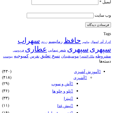
ایمیل
*
وب‌ سایت
Tags
حافظ
سهراب
رماتیسم
ادرار آور
اسهال
زردی
بواسیر
سپهری
سپهری
عطاری
شعر نیمایی
فردوسی
نسخ تعلیق
کمبوجیه
مشروطه
موسیقیدان
نقرس
یبوست
ملک الشعرا
دسته‌ها
(۴۳۰)
آموزش آشپزی
(۴۱۸)
آشپزی
(۲۹)
آش و سوپ
(۳۶)
پلو و چلو ها
(۳۳)
پیتزا
(۱۱)
پیش غذا
(۱۹)