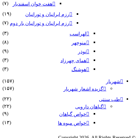
(۷)
هفت خوان اسفندیار
(۱۹)
رزم ایرانیان و تورانیان
(۷)
رزم ایرانیان و تورانیان بار دوم
(۳)
لهراسب
(۸)
منوچهر
(۹)
نوذر
(۳)
هماى چهرزاد
(۳)
هوشنگ
(۱۵۷)
شهریار
(۱۵۷)
گزیده اشعار شهریار
(۲۲)
طب سنتی
(۲۲)
گیاهان دارویی
(۹)
خواص گیاهان
(۱۳)
خواص میوه ها
© Copyright 2026, All Rights Reserved