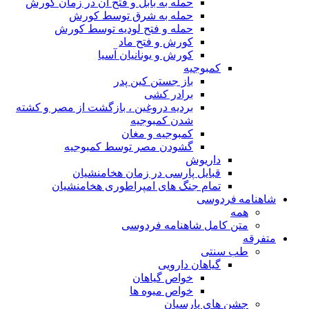
حمله به بابل و فتح آن در زمان کورش
حمله به شرق توسط کورش
حمله و فتح لودیه توسط کورش
کورش و فتح ماد
کورش و یونانیان آسیا
کمبوجیه
باز جستن کین پدر
برادر کشی
بردیه دروغین ، بازگشت از مصر و کشته
شدن کمبوجیه
کمبوجیه و مغان
گشودن مصر توسط کمبوجیه
داریوش
قبایل پارسی در زمان هخامنشیان
تمام جنگ های امپراطوری هخامنشیان
شاهنامه فردوسی
همه
متن کامل شاهنامه فردوسی
متفرقه
طب سنتی
گیاهان دارویی
خواص گیاهان
خواص میوه ها
جشن های پارسیان