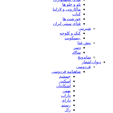
پلو و چلو ها
ماکارونی و لازانیا
کباب
خورشت ها
غذای سنتی ایران
شیرینی
کیک و کلوچه
.بیسکویت
پیش غذا
دسر
سالاد
ساندویچ
دیوان اشعار
فردوسی
شاهنامه فردوسی
جمشید
اسکندر
اشکانیان
بهمن
داراب
دارای
رستم
زال