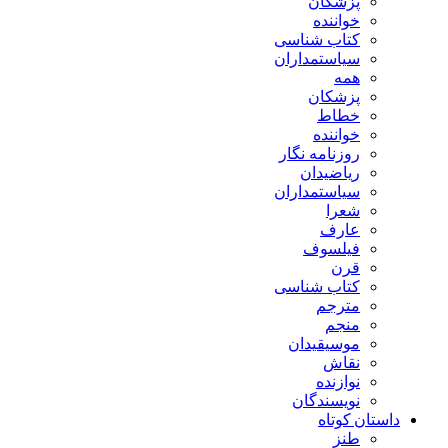
پزشکان
خواننده
کتاب شناسی
سیاستمداران
همه
پزشکان
خطاط
خواننده
روزنامه نگار
ریاضیدان
سیاستمداران
شعرا
عارف
فیلسوف
قرن
کتاب شناسی
مترجم
منجم
موسیقیدان
نقاش
نوازنده
نویسندگان
داستان کوتاه
طنز