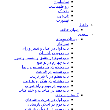
ساسانیان
زو طهماسپ‏
ضحاک
فریدون
تهمورث
حافظ
دیوان حافظ
سعدی
بوستان سعدی
سرآغاز
باب اول در عدل و تدبیر و رای
باب دوم در احسان
باب سوم در عشق و مستی و شور
باب چهارم در تواضع
باب پنجم در باب تسلیم و رضا
باب ششم در قناعت
باب هفتم در تاءثیر تربیت
باب هشتم در شکر بر عافیت
باب نهم در توبه و راه صواب
باب دهم در مناجات و ختم کتاب
گلستان سعدی
باب اول در عبرت پادشاهان
باب دوم در اخلاق پارسایان
باب سوم در فضیلت قناعت