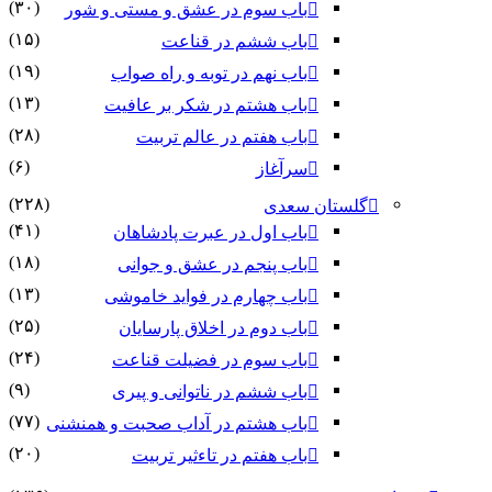
(۳۰)
باب سوم در عشق و مستی و شور
(۱۵)
باب ششم در قناعت
(۱۹)
باب نهم در توبه و راه صواب
(۱۳)
باب هشتم در شکر بر عافیت
(۲۸)
باب هفتم در عالم تربیت
(۶)
سرآغاز
(۲۲۸)
گلستان سعدی
(۴۱)
باب اول در عبرت پادشاهان
(۱۸)
باب پنجم در عشق و جوانى
(۱۳)
باب چهارم در فواید خاموشى
(۲۵)
باب دوم در اخلاق پارسایان
(۲۴)
باب سوم در فضیلت قناعت
(۹)
باب ششم در ناتوانى و پیرى
(۷۷)
باب هشتم در آداب صحبت و همنشنى
(۲۰)
باب هفتم در تاءثیر تربیت