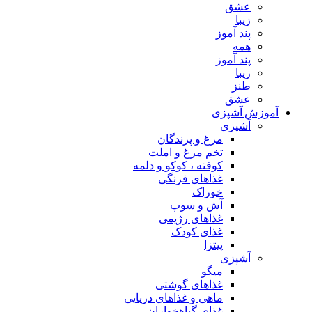
عشق
زیبا
پند آموز
همه
پند آموز
زیبا
طنز
عشق
آموزش آشپزی
آشپزی
مرغ و پرندگان
تخم مرغ و املت
کوفته ، کوکو و دلمه
غذاهای فرنگی
خوراک
آش و سوپ
غذاهای رژیمی
غذای کودک
پیتزا
آشپزی
میگو
غذاهای گوشتی
ماهی و غذاهای دریایی
غذای گیاهخواران