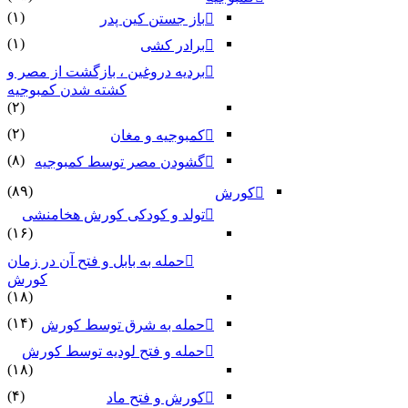
(۱)
باز جستن کین پدر
(۱)
برادر کشی
بردیه دروغین ، بازگشت از مصر و
کشته شدن کمبوجیه
(۲)
(۲)
کمبوجیه و مغان
(۸)
گشودن مصر توسط کمبوجیه
(۸۹)
کورش
تولد و کودکی کورش هخامنشی
(۱۶)
حمله به بابل و فتح آن در زمان
کورش
(۱۸)
(۱۴)
حمله به شرق توسط کورش
حمله و فتح لودیه توسط کورش
(۱۸)
(۴)
کورش و فتح ماد