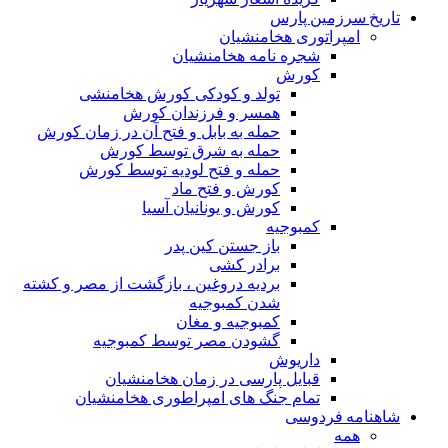
تاریخ سرزمین پارس
امپراتوری هخامنشیان
شجره نامه هخامنشیان
کورش
تولد و کودکی کورش هخامنشی
همسر و فرزندان کورش
حمله به بابل و فتح آن در زمان کورش
حمله به شرق توسط کورش
حمله و فتح لودیه توسط کورش
کورش و فتح ماد
کورش و یونانیان آسیا
کمبوجیه
باز جستن کین پدر
برادر کشی
بردیه دروغین ، بازگشت از مصر و کشته
شدن کمبوجیه
کمبوجیه و مغان
گشودن مصر توسط کمبوجیه
داریوش
قبایل پارسی در زمان هخامنشیان
تمام جنگ های امپراطوری هخامنشیان
شاهنامه فردوسی
همه