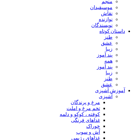
منجم
موسیقیدان
نقاش
نوازنده
نویسندگان
داستان کوتاه
طنز
عشق
زیبا
پند آموز
همه
پند آموز
زیبا
طنز
عشق
آموزش آشپزی
آشپزی
مرغ و پرندگان
تخم مرغ و املت
کوفته ، کوکو و دلمه
غذاهای فرنگی
خوراک
آش و سوپ
غذاهای رژیمی