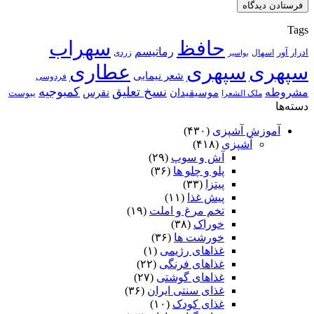
Tags
حافظ
سهراب
رماتیسم
ادرار آور
اسهال
زردی
بواسیر
سپهری
سپهری
عطاری
شعر نیمایی
فردوسی
نسخ تعلیق
کمبوجیه
مشروطه
موسیقیدان
نقرس
یبوست
ملک الشعرا
دسته‌ها
آموزش آشپزی
(۴۳۰)
آشپزی
(۴۱۸)
آش و سوپ
(۲۹)
پلو و چلو ها
(۳۶)
پیتزا
(۳۳)
پیش غذا
(۱۱)
تخم مرغ و املت
(۱۹)
خوراک
(۳۸)
خورشت ها
(۳۶)
غذاهای رژیمی
(۱)
غذاهای فرنگی
(۲۲)
غذاهای گوشتی
(۲۷)
غذای سنتی ایران
(۳۶)
غذای کودک
(۱۰)