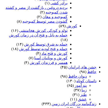
برادر کشی
(۱)
بردیه دروغین ، بازگشت از مصر و کشته
شدن کمبوجیه
(۲)
کمبوجیه و مغان
(۲)
گشودن مصر توسط کمبوجیه
(۸)
کورش
(۸۹)
تولد و کودکی کورش هخامنشی
(۱۶)
حمله به بابل و فتح آن در زمان کورش
(۱۸)
حمله به شرق توسط کورش
(۱۴)
حمله و فتح لودیه توسط کورش
(۱۸)
کورش و فتح ماد
(۴)
کورش و یونانیان آسیا
(۷)
همسر و فرزندان کورش
(۴)
جشن های ایرانیان
(۴۵)
حافظ
(۹۸)
دیوان حافظ
(۹۸)
داستان کوتاه
(۱۳۰)
پند آموز
(۶۵)
زیبا
(۳۷)
طنز
(۳۱)
عشق
(۱۱)
زندگینامه بزرگان ایران زمین
(۴۳۳)