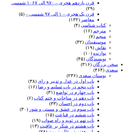
قرن یازدهم هجری – ۹۷۰ الی ۱۰۶۷ شمسی
(۲۹)
قرن یک هجری – ۱ الی ۹۷ شمسی –
(۵)
معاصر
(۱۳۲)
کتاب شناسی
(۴)
مترجم
(۱۶)
منجم
(۷)
موسیقیدان
(۳۲)
نقاش
(۱۹)
نوازنده
(۱۰)
نویسندگان
(۴۵)
سخن بزرگان
(۳۱۶)
سعدی
(۴۶۴)
بوستان سعدی
(۲۳۶)
باب اول در عدل و تدبیر و رای
(۳۸)
باب پنجم در باب تسلیم و رضا
(۱۶)
باب چهارم در تواضع
(۳۱)
باب دهم در مناجات و ختم کتاب
(۶)
باب دوم در احسان
(۳۳)
باب سوم در عشق و مستی و شور
(۳۰)
باب ششم در قناعت
(۱۵)
باب نهم در توبه و راه صواب
(۱۹)
باب هشتم در شکر بر عافیت
(۱۳)
باب هفتم در عالم تربیت
(۲۸)