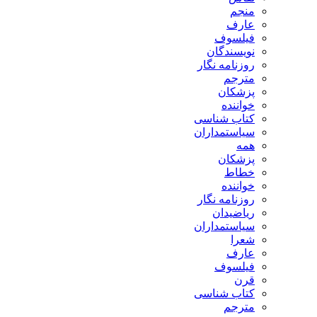
منجم
عارف
فیلسوف
نویسندگان
روزنامه نگار
مترجم
پزشکان
خواننده
کتاب شناسی
سیاستمداران
همه
پزشکان
خطاط
خواننده
روزنامه نگار
ریاضیدان
سیاستمداران
شعرا
عارف
فیلسوف
قرن
کتاب شناسی
مترجم