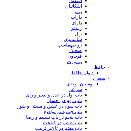
اسکندر
اشکانیان
بهمن
داراب
دارای
رستم
زال
ساسانیان
زو طهماسپ‏
ضحاک
فریدون
تهمورث
حافظ
دیوان حافظ
سعدی
بوستان سعدی
سرآغاز
باب اول در عدل و تدبیر و رای
باب دوم در احسان
باب سوم در عشق و مستی و شور
باب چهارم در تواضع
باب پنجم در باب تسلیم و رضا
باب ششم در قناعت
باب هفتم در تاءثیر تربیت