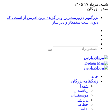
شنبه, مرداد ۱۷ ۱۴۰۵
سخن بزرگان
بزرگمهر : زورمندترین و پر گزنده ترین اهرمن آز است ، که
دیوی است ستمکار و دیر ساز
فیس
X
بوک
یوتیوب
اینستاگرام
جستجو
برای
خانه
زندگینامه بزرگان
شعرا
ریاضیدان
موسیقیدان
نوازنده
خطاط
نقاش