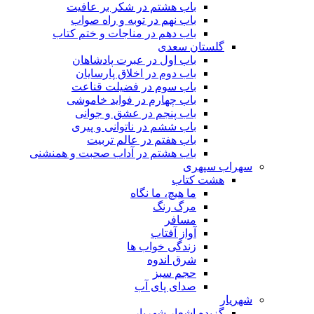
باب هشتم در شکر بر عافیت
باب نهم در توبه و راه صواب
باب دهم در مناجات و ختم کتاب
گلستان سعدی
باب اول در عبرت پادشاهان
باب دوم در اخلاق پارسایان
باب سوم در فضیلت قناعت
باب چهارم در فواید خاموشى
باب پنجم در عشق و جوانى
باب ششم در ناتوانى و پیرى
باب هفتم در عالم تربیت
باب هشتم در آداب صحبت و همنشنى
سهراب سپهری
هشت کتاب
ما هیچ، ما نگاه
مرگ رنگ
مسافر
آواز آفتاب
زندگی خواب ها
شرق اندوه
حجم سبز
صدای پای آب
شهریار
گزیده اشعار شهریار