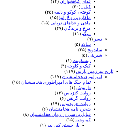
غذای گیاهخواران
(۱۴)
کباب
(۲۰)
کوفته ، کوکو و دلمه
(۴۵)
ماکارونی و لازانیا
(۱۵)
ماهی و غذاهای دریایی
(۱۵)
مرغ و پرندگان
(۴۷)
میگو
(۱۱)
دسر
(۹)
سالاد
(۵)
ساندویچ
(۲۵)
شیرینی
(۵)
.بیسکویت
(۱)
کیک و کلوچه
(۴)
تاریخ سرزمین پارس
(۱۱۷)
امپراتوری هخامنشیان
(۱۱۷)
تمام جنگ های امپراطوری هخامنشیان
(۱۵)
داریوش
(۱)
روایت کتزیاس
(۱۳)
روایت گزنفن
(۶)
روایت هرودتوس
(۱۹)
شجره نامه هخامنشیان
(۶)
قبایل پارسی در زمان هخامنشیان
(۸)
کمبوجیه
(۱۵)
باز جستن کین پدر
(۱)