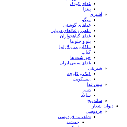
غذای کودک
پیتزا
آشپزی
میگو
غذاهای گوشتی
ماهی و غذاهای دریایی
غذای گیاهخواران
پلو و چلو ها
ماکارونی و لازانیا
کباب
خورشت ها
غذای سنتی ایران
شیرینی
کیک و کلوچه
.بیسکویت
پیش غذا
دسر
سالاد
ساندویچ
دیوان اشعار
فردوسی
شاهنامه فردوسی
جمشید