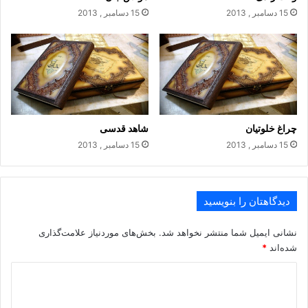
15 دسامبر , 2013
15 دسامبر , 2013
دردمندی من سوخته زار و نزار
ظاهرا حاجت تقریر و بیان این همه نیست
نام حافظ رقم نیک پذیرفت ولی
چراغ خلوتیان
شاهد قدسی
پیش رندان رقم سود و زیان این همه نیست
15 دسامبر , 2013
15 دسامبر , 2013
.
دیدگاهتان را بنویسید
حافظ
نشانی ایمیل شما منتشر نخواهد شد.
بخش‌های موردنیاز علامت‌گذاری
شده‌اند
*
د
ی