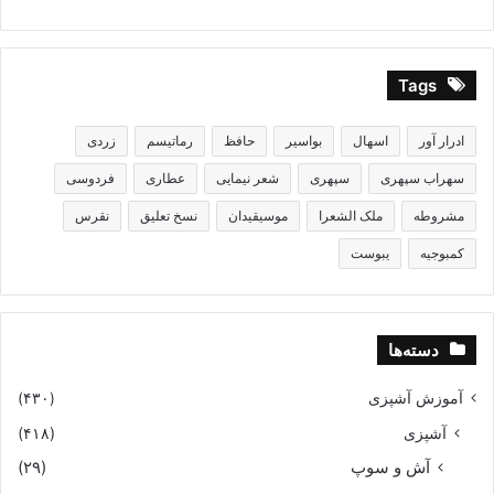
Tags
ادرار آور
اسهال
بواسیر
حافظ
رماتیسم
زردی
سهراب سپهری
سپهری
شعر نیمایی
عطاری
فردوسی
مشروطه
ملک الشعرا
موسیقیدان
نسخ تعلیق
نقرس
کمبوجیه
یبوست
دسته‌ها
آموزش آشپزی
(۴۳۰)
آشپزی
(۴۱۸)
آش و سوپ
(۲۹)