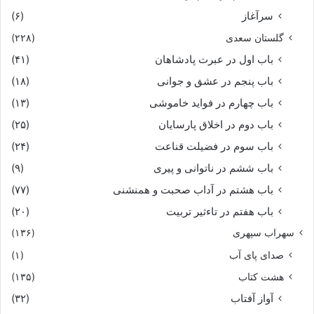
سرآغاز
(۶)
گلستان سعدی
(۲۲۸)
باب اول در عبرت پادشاهان
(۴۱)
باب پنجم در عشق و جوانى
(۱۸)
باب چهارم در فواید خاموشى
(۱۳)
باب دوم در اخلاق پارسایان
(۲۵)
باب سوم در فضیلت قناعت
(۲۴)
باب ششم در ناتوانى و پیرى
(۹)
باب هشتم در آداب صحبت و همنشنى
(۷۷)
باب هفتم در تاءثیر تربیت
(۲۰)
سهراب سپهری
(۱۳۶)
صدای پای آب
(۱)
هشت کتاب
(۱۳۵)
آواز آفتاب
(۳۲)