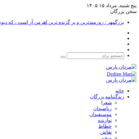
پنج شنبه, مرداد ۱۵ ۱۴۰۵
سخن بزرگان
بزرگمهر : زورمندترین و پر گزنده ترین اهرمن آز است ، که دی
فیس
X
بوک
یوتیوب
اینستاگرام
جستجو
برای
خانه
زندگینامه بزرگان
شعرا
ریاضیدان
موسیقیدان
نوازنده
خطاط
نقاش
منجم