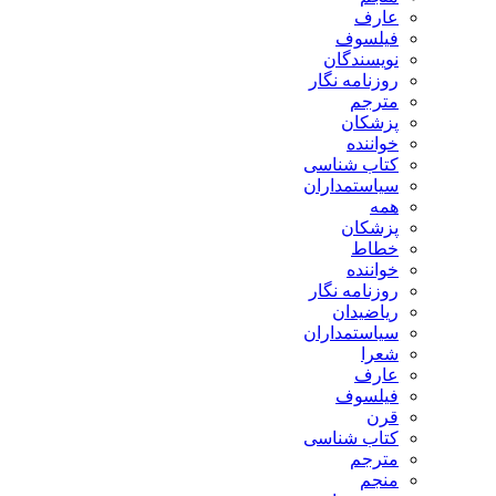
عارف
فیلسوف
نویسندگان
روزنامه نگار
مترجم
پزشکان
خواننده
کتاب شناسی
سیاستمداران
همه
پزشکان
خطاط
خواننده
روزنامه نگار
ریاضیدان
سیاستمداران
شعرا
عارف
فیلسوف
قرن
کتاب شناسی
مترجم
منجم