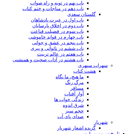
باب نهم در توبه و راه صواب
باب دهم در مناجات و ختم کتاب
گلستان سعدی
باب اول در عبرت پادشاهان
باب دوم در اخلاق پارسایان
باب سوم در فضیلت قناعت
باب چهارم در فواید خاموشى
باب پنجم در عشق و جوانى
باب ششم در ناتوانى و پیرى
باب هفتم در عالم تربیت
باب هشتم در آداب صحبت و همنشنى
سهراب سپهری
هشت کتاب
ما هیچ، ما نگاه
مرگ رنگ
مسافر
آواز آفتاب
زندگی خواب ها
شرق اندوه
حجم سبز
صدای پای آب
شهریار
گزیده اشعار شهریار
تاریخ سرزمین پارس