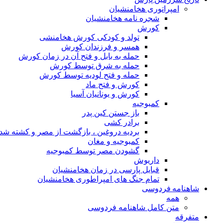
امپراتوری هخامنشیان
شجره نامه هخامنشیان
کورش
تولد و کودکی کورش هخامنشی
همسر و فرزندان کورش
حمله به بابل و فتح آن در زمان کورش
حمله به شرق توسط کورش
حمله و فتح لودیه توسط کورش
کورش و فتح ماد
کورش و یونانیان آسیا
کمبوجیه
باز جستن کین پدر
برادر کشی
بردیه دروغین ، بازگشت از مصر و کشته شد
کمبوجیه و مغان
گشودن مصر توسط کمبوجیه
داریوش
قبایل پارسی در زمان هخامنشیان
تمام جنگ های امپراطوری هخامنشیان
شاهنامه فردوسی
همه
متن کامل شاهنامه فردوسی
متفرقه