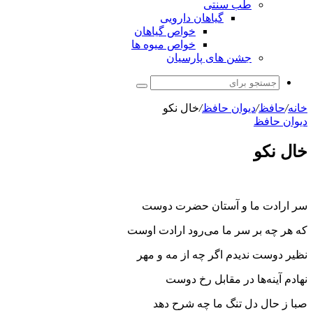
طب سنتی
گیاهان دارویی
خواص گیاهان
خواص میوه ها
جشن های پارسیان
جستجو
برای
خانه
/
حافظ
/
دیوان حافظ
/
خال نکو
دیوان حافظ
خال نکو
سر ارادت ما و آستان حضرت دوست
که هر چه بر سر ما می‌رود ارادت اوست
نظیر دوست ندیدم اگر چه از مه و مهر
نهادم آینه‌ها در مقابل رخ دوست
صبا ز حال دل تنگ ما چه شرح دهد