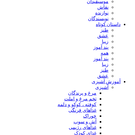
موسیقیدان
نقاش
نوازنده
نویسندگان
داستان کوتاه
طنز
عشق
زیبا
پند آموز
همه
پند آموز
زیبا
طنز
عشق
آموزش آشپزی
آشپزی
مرغ و پرندگان
تخم مرغ و املت
کوفته ، کوکو و دلمه
غذاهای فرنگی
خوراک
آش و سوپ
غذاهای رژیمی
غذای کودک