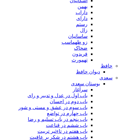
اشکانیان
بهمن
داراب
دارای
رستم
زال
ساسانیان
زو طهماسپ‏
ضحاک
فریدون
تهمورث
حافظ
دیوان حافظ
سعدی
بوستان سعدی
سرآغاز
باب اول در عدل و تدبیر و رای
باب دوم در احسان
باب سوم در عشق و مستی و شور
باب چهارم در تواضع
باب پنجم در باب تسلیم و رضا
باب ششم در قناعت
باب هفتم در تاءثیر تربیت
باب هشتم در شکر بر عافیت