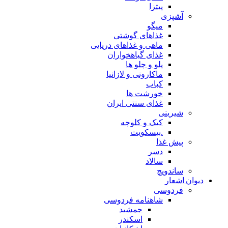
پیتزا
آشپزی
میگو
غذاهای گوشتی
ماهی و غذاهای دریایی
غذای گیاهخواران
پلو و چلو ها
ماکارونی و لازانیا
کباب
خورشت ها
غذای سنتی ایران
شیرینی
کیک و کلوچه
.بیسکویت
پیش غذا
دسر
سالاد
ساندویچ
دیوان اشعار
فردوسی
شاهنامه فردوسی
جمشید
اسکندر