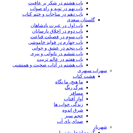
باب هشتم در شکر بر عافیت
باب نهم در توبه و راه صواب
باب دهم در مناجات و ختم کتاب
گلستان سعدی
باب اول در عبرت پادشاهان
باب دوم در اخلاق پارسایان
باب سوم در فضیلت قناعت
باب چهارم در فواید خاموشى
باب پنجم در عشق و جوانى
باب ششم در ناتوانى و پیرى
باب هفتم در عالم تربیت
باب هشتم در آداب صحبت و همنشنى
سهراب سپهری
هشت کتاب
ما هیچ، ما نگاه
مرگ رنگ
مسافر
آواز آفتاب
زندگی خواب ها
شرق اندوه
حجم سبز
صدای پای آب
شهریار
گزیده اشعار شهریار