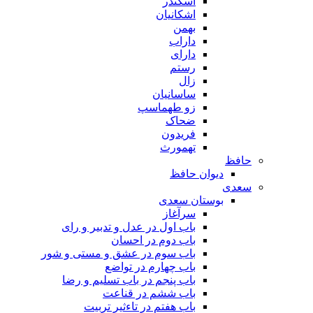
اسکندر
اشکانیان
بهمن
داراب
دارای
رستم
زال
ساسانیان
زو طهماسپ‏
ضحاک
فریدون
تهمورث
حافظ
دیوان حافظ
سعدی
بوستان سعدی
سرآغاز
باب اول در عدل و تدبیر و رای
باب دوم در احسان
باب سوم در عشق و مستی و شور
باب چهارم در تواضع
باب پنجم در باب تسلیم و رضا
باب ششم در قناعت
باب هفتم در تاءثیر تربیت