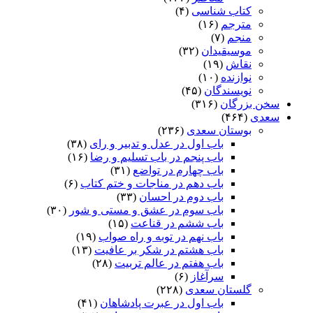
کتاب شناسی
(۴)
مترجم
(۱۶)
منجم
(۷)
موسیقیدان
(۳۲)
نقاش
(۱۹)
نوازنده
(۱۰)
نویسندگان
(۴۵)
سخن بزرگان
(۳۱۶)
سعدی
(۴۶۴)
بوستان سعدی
(۲۳۶)
باب اول در عدل و تدبیر و رای
(۳۸)
باب پنجم در باب تسلیم و رضا
(۱۶)
باب چهارم در تواضع
(۳۱)
باب دهم در مناجات و ختم کتاب
(۶)
باب دوم در احسان
(۳۳)
باب سوم در عشق و مستی و شور
(۳۰)
باب ششم در قناعت
(۱۵)
باب نهم در توبه و راه صواب
(۱۹)
باب هشتم در شکر بر عافیت
(۱۳)
باب هفتم در عالم تربیت
(۲۸)
سرآغاز
(۶)
گلستان سعدی
(۲۲۸)
باب اول در عبرت پادشاهان
(۴۱)