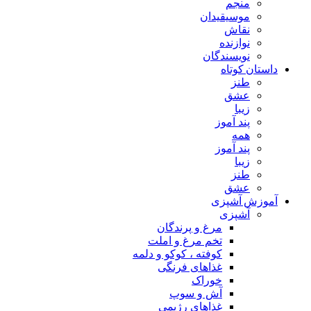
منجم
موسیقیدان
نقاش
نوازنده
نویسندگان
داستان کوتاه
طنز
عشق
زیبا
پند آموز
همه
پند آموز
زیبا
طنز
عشق
آموزش آشپزی
آشپزی
مرغ و پرندگان
تخم مرغ و املت
کوفته ، کوکو و دلمه
غذاهای فرنگی
خوراک
آش و سوپ
غذاهای رژیمی