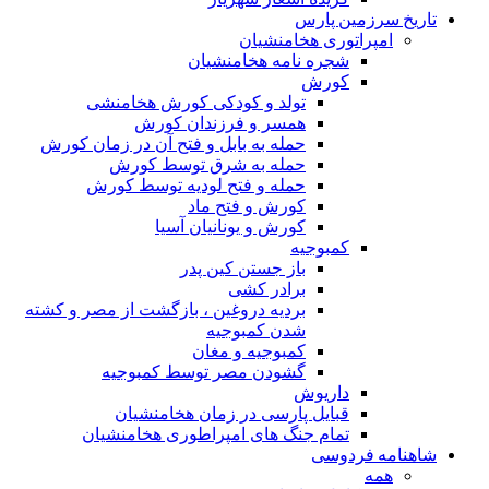
تاریخ سرزمین پارس
امپراتوری هخامنشیان
شجره نامه هخامنشیان
کورش
تولد و کودکی کورش هخامنشی
همسر و فرزندان کورش
حمله به بابل و فتح آن در زمان کورش
حمله به شرق توسط کورش
حمله و فتح لودیه توسط کورش
کورش و فتح ماد
کورش و یونانیان آسیا
کمبوجیه
باز جستن کین پدر
برادر کشی
بردیه دروغین ، بازگشت از مصر و کشته
شدن کمبوجیه
کمبوجیه و مغان
گشودن مصر توسط کمبوجیه
داریوش
قبایل پارسی در زمان هخامنشیان
تمام جنگ های امپراطوری هخامنشیان
شاهنامه فردوسی
همه