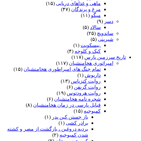
ماهی و غذاهای دریایی
(۱۵)
مرغ و پرندگان
(۴۷)
میگو
(۱۱)
دسر
(۹)
سالاد
(۵)
ساندویچ
(۲۵)
شیرینی
(۵)
.بیسکویت
(۱)
کیک و کلوچه
(۴)
تاریخ سرزمین پارس
(۱۱۷)
امپراتوری هخامنشیان
(۱۱۷)
تمام جنگ های امپراطوری هخامنشیان
(۱۵)
داریوش
(۱)
روایت کتزیاس
(۱۳)
روایت گزنفن
(۶)
روایت هرودتوس
(۱۹)
شجره نامه هخامنشیان
(۶)
قبایل پارسی در زمان هخامنشیان
(۸)
کمبوجیه
(۱۵)
باز جستن کین پدر
(۱)
برادر کشی
(۱)
بردیه دروغین ، بازگشت از مصر و کشته
شدن کمبوجیه
(۲)
کمبوجیه و مغان
(۲)