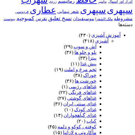
رماتیسم
ادرار آور
اسهال
زردی
بواسیر
سپهری
سپهری
عطاری
شعر نیمایی
فردوسی
نسخ تعلیق
کمبوجیه
مشروطه
موسیقیدان
نقرس
یبوست
ملک الشعرا
دسته‌ها
آموزش آشپزی
(۴۳۰)
آشپزی
(۴۱۸)
آش و سوپ
(۲۹)
پلو و چلو ها
(۳۶)
پیتزا
(۳۳)
پیش غذا
(۱۱)
تخم مرغ و املت
(۱۹)
خوراک
(۳۸)
خورشت ها
(۳۶)
غذاهای رژیمی
(۱)
غذاهای فرنگی
(۲۲)
غذاهای گوشتی
(۲۷)
غذای سنتی ایران
(۳۶)
غذای کودک
(۱۰)
غذای گیاهخواران
(۱۴)
کباب
(۲۰)
کوفته ، کوکو و دلمه
(۴۵)
ماکارونی و لازانیا
(۱۵)