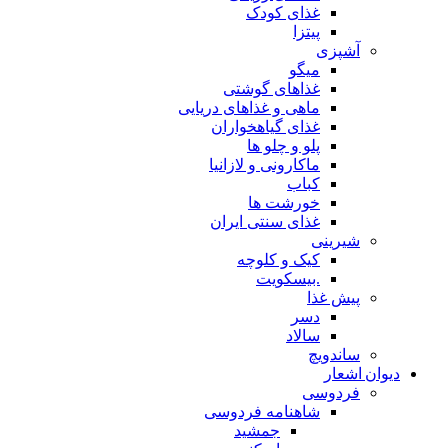
غذای کودک
پیتزا
آشپزی
میگو
غذاهای گوشتی
ماهی و غذاهای دریایی
غذای گیاهخواران
پلو و چلو ها
ماکارونی و لازانیا
کباب
خورشت ها
غذای سنتی ایران
شیرینی
کیک و کلوچه
.بیسکویت
پیش غذا
دسر
سالاد
ساندویچ
دیوان اشعار
فردوسی
شاهنامه فردوسی
جمشید