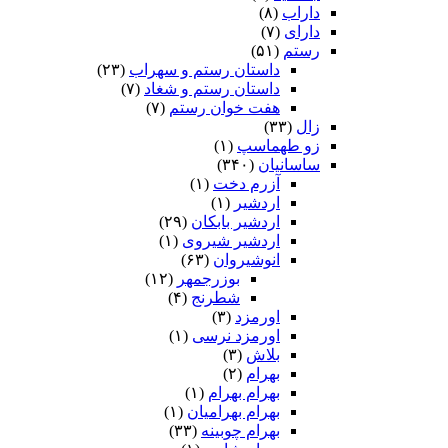
داراب
(۸)
دارای
(۷)
رستم
(۵۱)
داستان رستم و سهراب
(۲۳)
داستان رستم و شغاد
(۷)
هفت خوان رستم‏
(۷)
زال
(۳۳)
زو طهماسپ‏
(۱)
ساسانیان
(۳۴۰)
آزرم دخت
(۱)
اردشیر
(۱)
اردشیر بابکان
(۲۹)
اردشیر شیروی
(۱)
انوشیروان
(۶۳)
بوزرجمهر
(۱۲)
شطرنج
(۴)
اورمزد
(۳)
اورمزد نرسى‏
(۱)
بلاش
(۳)
بهرام
(۲)
بهرام بهرام
(۱)
بهرام بهرامیان‏
(۱)
بهرام چوبینه
(۳۳)