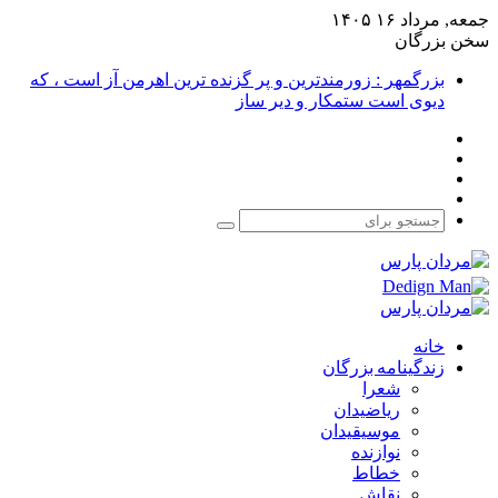
جمعه, مرداد ۱۶ ۱۴۰۵
سخن بزرگان
بزرگمهر : زورمندترین و پر گزنده ترین اهرمن آز است ، که
دیوی است ستمکار و دیر ساز
فیس
X
بوک
یوتیوب
اینستاگرام
جستجو
برای
خانه
زندگینامه بزرگان
شعرا
ریاضیدان
موسیقیدان
نوازنده
خطاط
نقاش