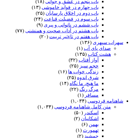
باب پنجم در عشق و جوانى
(۱۸)
باب چهارم در فواید خاموشى
(۱۳)
باب دوم در اخلاق پارسایان
(۲۵)
باب سوم در فضیلت قناعت
(۲۴)
باب ششم در ناتوانى و پیرى
(۹)
باب هشتم در آداب صحبت و همنشنى
(۷۷)
باب هفتم در تاءثیر تربیت
(۲۰)
سهراب سپهری
(۱۳۶)
صدای پای آب
(۱)
هشت کتاب
(۱۳۵)
آواز آفتاب
(۳۲)
حجم سبز
(۲۵)
زندگی خواب ها
(۱۶)
شرق اندوه
(۲۵)
ما هیچ، ما نگاه
(۱۴)
مرگ رنگ
(۲۲)
مسافر
(۱)
شاهنامه فردوسی
(۱,۰۳۴)
متن کامل شاهنامه فردوسی
(۱,۰۳۴)
اسکندر
(۵۰)
اشکانیان
(۲)
بهمن
(۶)
تهمورث
(۱)
جمشید
(۲)