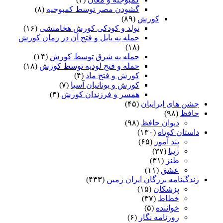
گشودن مصر توسط کمبوجیه
(۸)
کورش
(۸۹)
تولد و کودکی کورش هخامنشی
(۱۶)
حمله به بابل و فتح آن در زمان کورش
(۱۸)
حمله به شرق توسط کورش
(۱۴)
حمله و فتح لودیه توسط کورش
(۱۸)
کورش و فتح ماد
(۴)
کورش و یونانیان آسیا
(۷)
همسر و فرزندان کورش
(۴)
جشن های ایرانیان
(۴۵)
حافظ
(۹۸)
دیوان حافظ
(۹۸)
داستان کوتاه
(۱۳۰)
پند آموز
(۶۵)
زیبا
(۳۷)
طنز
(۳۱)
عشق
(۱۱)
زندگینامه بزرگان ایران زمین
(۴۳۳)
پزشکان
(۱۵)
خطاط
(۳۷)
خواننده
(۵)
روزنامه نگار
(۶)