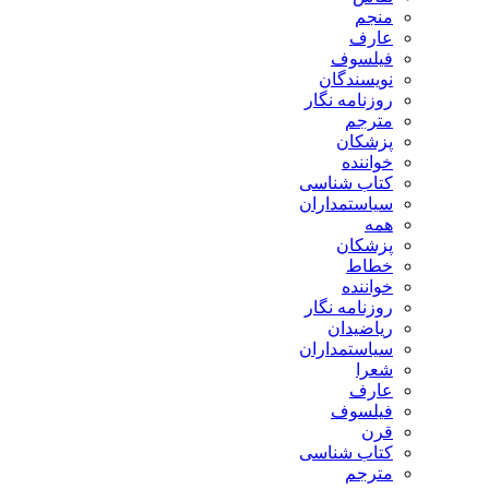
منجم
عارف
فیلسوف
نویسندگان
روزنامه نگار
مترجم
پزشکان
خواننده
کتاب شناسی
سیاستمداران
همه
پزشکان
خطاط
خواننده
روزنامه نگار
ریاضیدان
سیاستمداران
شعرا
عارف
فیلسوف
قرن
کتاب شناسی
مترجم