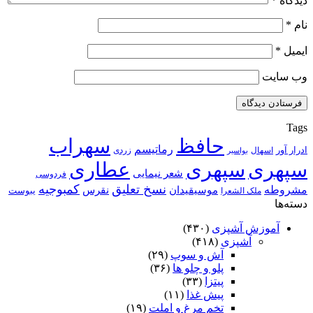
دیدگاه
*
نام
*
ایمیل
*
وب‌ سایت
Tags
حافظ
سهراب
رماتیسم
ادرار آور
اسهال
زردی
بواسیر
سپهری
سپهری
عطاری
شعر نیمایی
فردوسی
نسخ تعلیق
کمبوجیه
مشروطه
موسیقیدان
نقرس
یبوست
ملک الشعرا
دسته‌ها
آموزش آشپزی
(۴۳۰)
آشپزی
(۴۱۸)
آش و سوپ
(۲۹)
پلو و چلو ها
(۳۶)
پیتزا
(۳۳)
پیش غذا
(۱۱)
تخم مرغ و املت
(۱۹)