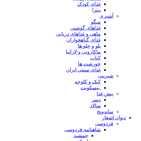
غذای کودک
پیتزا
آشپزی
میگو
غذاهای گوشتی
ماهی و غذاهای دریایی
غذای گیاهخواران
پلو و چلو ها
ماکارونی و لازانیا
کباب
خورشت ها
غذای سنتی ایران
شیرینی
کیک و کلوچه
.بیسکویت
پیش غذا
دسر
سالاد
ساندویچ
دیوان اشعار
فردوسی
شاهنامه فردوسی
جمشید