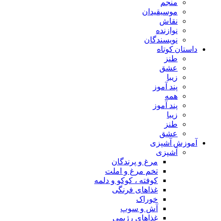
منجم
موسیقیدان
نقاش
نوازنده
نویسندگان
داستان کوتاه
طنز
عشق
زیبا
پند آموز
همه
پند آموز
زیبا
طنز
عشق
آموزش آشپزی
آشپزی
مرغ و پرندگان
تخم مرغ و املت
کوفته ، کوکو و دلمه
غذاهای فرنگی
خوراک
آش و سوپ
غذاهای رژیمی