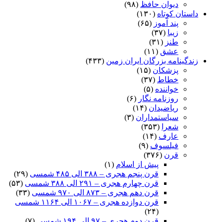
دیوان حافظ
(۹۸)
داستان کوتاه
(۱۳۰)
پند آموز
(۶۵)
زیبا
(۳۷)
طنز
(۳۱)
عشق
(۱۱)
زندگینامه بزرگان ایران زمین
(۴۳۳)
پزشکان
(۱۵)
خطاط
(۳۷)
خواننده
(۵)
روزنامه نگار
(۶)
ریاضیدان
(۱۴)
سیاستمداران
(۳)
شعرا
(۳۵۳)
عارف
(۱۴)
فیلسوف
(۹)
قرن
(۳۷۶)
پیش از اسلام
(۱)
قرن پنجم هجری – ۳۸۸ الی ۴۸۵ شمسی
(۲۹)
قرن چهارم هجری – ۲۹۱ الی ۳۸۸ شمسی
(۵۳)
قرن دهم هجری – ۸۷۳ الی ۹۷۰ شمسی
(۳۳)
قرن دوازده هجری – ۱۰۶۷ الی ۱۱۶۴ شمسی
(۲۴)
قرن دوم هجری – ۹۷ الی ۱۹۴ شمسی
(۷)