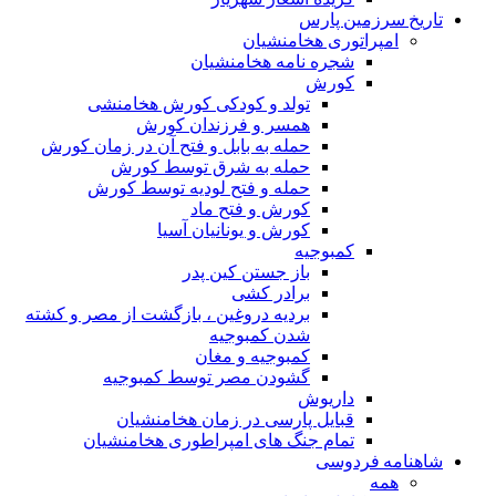
تاریخ سرزمین پارس
امپراتوری هخامنشیان
شجره نامه هخامنشیان
کورش
تولد و کودکی کورش هخامنشی
همسر و فرزندان کورش
حمله به بابل و فتح آن در زمان کورش
حمله به شرق توسط کورش
حمله و فتح لودیه توسط کورش
کورش و فتح ماد
کورش و یونانیان آسیا
کمبوجیه
باز جستن کین پدر
برادر کشی
بردیه دروغین ، بازگشت از مصر و کشته
شدن کمبوجیه
کمبوجیه و مغان
گشودن مصر توسط کمبوجیه
داریوش
قبایل پارسی در زمان هخامنشیان
تمام جنگ های امپراطوری هخامنشیان
شاهنامه فردوسی
همه