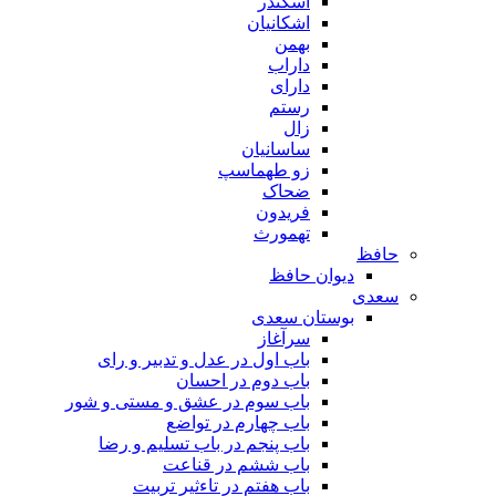
اسکندر
اشکانیان
بهمن
داراب
دارای
رستم
زال
ساسانیان
زو طهماسپ‏
ضحاک
فریدون
تهمورث
حافظ
دیوان حافظ
سعدی
بوستان سعدی
سرآغاز
باب اول در عدل و تدبیر و رای
باب دوم در احسان
باب سوم در عشق و مستی و شور
باب چهارم در تواضع
باب پنجم در باب تسلیم و رضا
باب ششم در قناعت
باب هفتم در تاءثیر تربیت