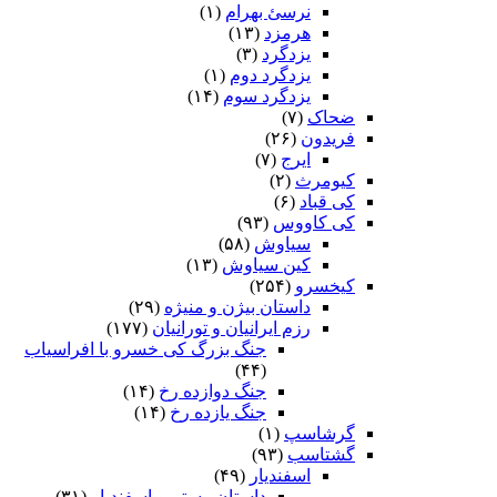
نرسئ بهرام‏
(۱)
هرمزد
(۱۳)
یزدگرد
(۳)
یزدگرد دوم
(۱)
یزدگرد سوم
(۱۴)
ضحاک
(۷)
فریدون
(۲۶)
ایرج
(۷)
کیومرث
(۲)
کی قباد
(۶)
کی کاووس
(۹۳)
سیاوش
(۵۸)
کین سیاوش
(۱۳)
کیخسرو
(۲۵۴)
داستان بیژن و منیژه
(۲۹)
رزم ایرانیان و تورانیان
(۱۷۷)
جنگ بزرگ کی خسرو با افراسیاب
(۴۴)
جنگ دوازده رخ
(۱۴)
جنگ یازده رخ
(۱۴)
گرشاسپ
(۱)
گشتاسب
(۹۳)
اسفندیار
(۴۹)
داستان رستم و اسفندیار
(۳۱)