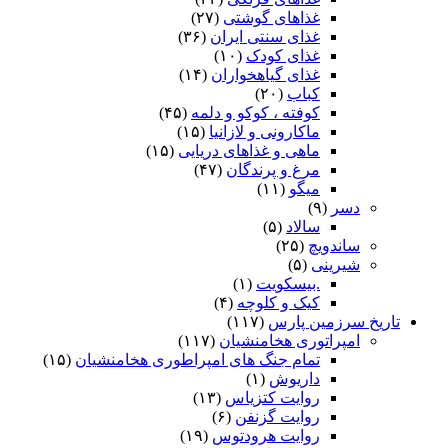
غذاهای گوشتی
(۲۷)
غذای سنتی ایران
(۳۶)
غذای کودک
(۱۰)
غذای گیاهخواران
(۱۴)
کباب
(۲۰)
کوفته ، کوکو و دلمه
(۴۵)
ماکارونی و لازانیا
(۱۵)
ماهی و غذاهای دریایی
(۱۵)
مرغ و پرندگان
(۴۷)
میگو
(۱۱)
دسر
(۹)
سالاد
(۵)
ساندویچ
(۲۵)
شیرینی
(۵)
.بیسکویت
(۱)
کیک و کلوچه
(۴)
تاریخ سرزمین پارس
(۱۱۷)
امپراتوری هخامنشیان
(۱۱۷)
تمام جنگ های امپراطوری هخامنشیان
(۱۵)
داریوش
(۱)
روایت کتزیاس
(۱۳)
روایت گزنفن
(۶)
روایت هرودتوس
(۱۹)