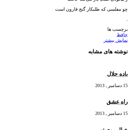
چو مفلسی که طلبکار گنج قارون است
.
برچسب ها
حافظ
نمایش بیشتر
نوشته های مشابه
باده حلال
15 دسامبر , 2013
راه عشق
15 دسامبر , 2013
خیال روی تو