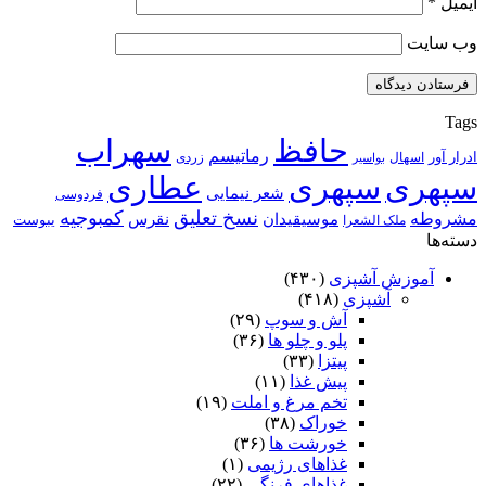
ایمیل
*
وب‌ سایت
Tags
حافظ
سهراب
رماتیسم
ادرار آور
اسهال
زردی
بواسیر
سپهری
سپهری
عطاری
شعر نیمایی
فردوسی
نسخ تعلیق
کمبوجیه
مشروطه
موسیقیدان
نقرس
یبوست
ملک الشعرا
دسته‌ها
آموزش آشپزی
(۴۳۰)
آشپزی
(۴۱۸)
آش و سوپ
(۲۹)
پلو و چلو ها
(۳۶)
پیتزا
(۳۳)
پیش غذا
(۱۱)
تخم مرغ و املت
(۱۹)
خوراک
(۳۸)
خورشت ها
(۳۶)
غذاهای رژیمی
(۱)
غذاهای فرنگی
(۲۲)