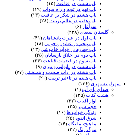
باب ششم در قناعت
(۱۵)
باب نهم در توبه و راه صواب
(۱۹)
باب هشتم در شکر بر عافیت
(۱۳)
باب هفتم در عالم تربیت
(۲۸)
سرآغاز
(۶)
گلستان سعدی
(۲۲۸)
باب اول در عبرت پادشاهان
(۴۱)
باب پنجم در عشق و جوانى
(۱۸)
باب چهارم در فواید خاموشى
(۱۳)
باب دوم در اخلاق پارسایان
(۲۵)
باب سوم در فضیلت قناعت
(۲۴)
باب ششم در ناتوانى و پیرى
(۹)
باب هشتم در آداب صحبت و همنشنى
(۷۷)
باب هفتم در تاءثیر تربیت
(۲۰)
سهراب سپهری
(۱۳۶)
صدای پای آب
(۱)
هشت کتاب
(۱۳۵)
آواز آفتاب
(۳۲)
حجم سبز
(۲۵)
زندگی خواب ها
(۱۶)
شرق اندوه
(۲۵)
ما هیچ، ما نگاه
(۱۴)
مرگ رنگ
(۲۲)