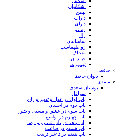
اسکندر
اشکانیان
بهمن
داراب
دارای
رستم
زال
ساسانیان
زو طهماسپ‏
ضحاک
فریدون
تهمورث
حافظ
دیوان حافظ
سعدی
بوستان سعدی
سرآغاز
باب اول در عدل و تدبیر و رای
باب دوم در احسان
باب سوم در عشق و مستی و شور
باب چهارم در تواضع
باب پنجم در باب تسلیم و رضا
باب ششم در قناعت
باب هفتم در تاءثیر تربیت