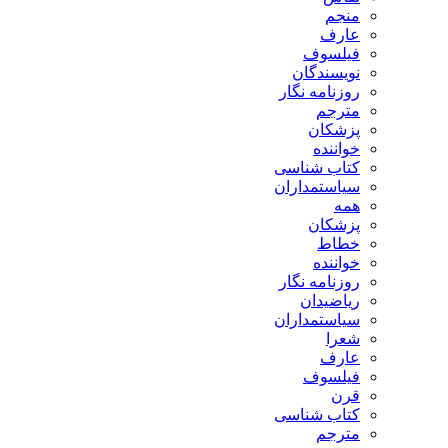
منجم
عارف
فیلسوف
نویسندگان
روزنامه نگار
مترجم
پزشکان
خواننده
کتاب شناسی
سیاستمداران
همه
پزشکان
خطاط
خواننده
روزنامه نگار
ریاضیدان
سیاستمداران
شعرا
عارف
فیلسوف
قرن
کتاب شناسی
مترجم