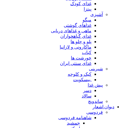
غذای کودک
پیتزا
آشپزی
میگو
غذاهای گوشتی
ماهی و غذاهای دریایی
غذای گیاهخواران
پلو و چلو ها
ماکارونی و لازانیا
کباب
خورشت ها
غذای سنتی ایران
شیرینی
کیک و کلوچه
.بیسکویت
پیش غذا
دسر
سالاد
ساندویچ
دیوان اشعار
فردوسی
شاهنامه فردوسی
جمشید