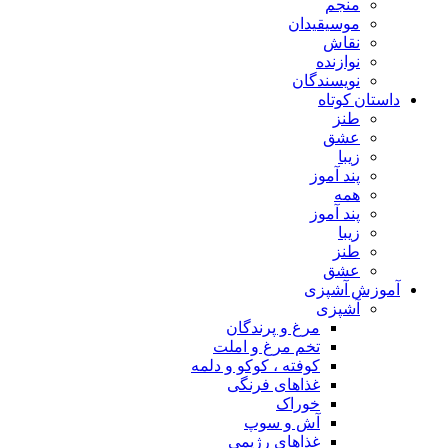
منجم
موسیقیدان
نقاش
نوازنده
نویسندگان
داستان کوتاه
طنز
عشق
زیبا
پند آموز
همه
پند آموز
زیبا
طنز
عشق
آموزش آشپزی
آشپزی
مرغ و پرندگان
تخم مرغ و املت
کوفته ، کوکو و دلمه
غذاهای فرنگی
خوراک
آش و سوپ
غذاهای رژیمی