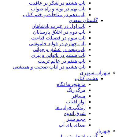
باب هشتم در شکر بر عافیت
باب نهم در توبه و راه صواب
باب دهم در مناجات و ختم کتاب
گلستان سعدی
باب اول در عبرت پادشاهان
باب دوم در اخلاق پارسایان
باب سوم در فضیلت قناعت
باب چهارم در فواید خاموشى
باب پنجم در عشق و جوانى
باب ششم در ناتوانى و پیرى
باب هفتم در عالم تربیت
باب هشتم در آداب صحبت و همنشنى
سهراب سپهری
هشت کتاب
ما هیچ، ما نگاه
مرگ رنگ
مسافر
آواز آفتاب
زندگی خواب ها
شرق اندوه
حجم سبز
صدای پای آب
شهریار
گزیده اشعار شهریار