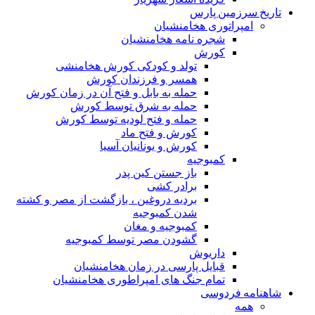
تاریخ سرزمین پارس
امپراتوری هخامنشیان
شجره نامه هخامنشیان
کورش
تولد و کودکی کورش هخامنشی
همسر و فرزندان کورش
حمله به بابل و فتح آن در زمان کورش
حمله به شرق توسط کورش
حمله و فتح لودیه توسط کورش
کورش و فتح ماد
کورش و یونانیان آسیا
کمبوجیه
باز جستن کین پدر
برادر کشی
بردیه دروغین ، بازگشت از مصر و کشته
شدن کمبوجیه
کمبوجیه و مغان
گشودن مصر توسط کمبوجیه
داریوش
قبایل پارسی در زمان هخامنشیان
تمام جنگ های امپراطوری هخامنشیان
شاهنامه فردوسی
همه