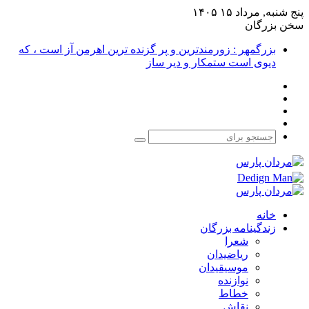
پنج شنبه, مرداد ۱۵ ۱۴۰۵
سخن بزرگان
بزرگمهر : زورمندترین و پر گزنده ترین اهرمن آز است ، که
دیوی است ستمکار و دیر ساز
فیس
X
بوک
یوتیوب
اینستاگرام
جستجو
برای
خانه
زندگینامه بزرگان
شعرا
ریاضیدان
موسیقیدان
نوازنده
خطاط
نقاش