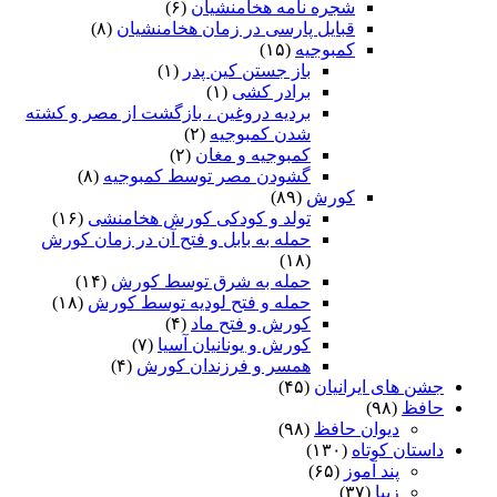
شجره نامه هخامنشیان
(۶)
قبایل پارسی در زمان هخامنشیان
(۸)
کمبوجیه
(۱۵)
باز جستن کین پدر
(۱)
برادر کشی
(۱)
بردیه دروغین ، بازگشت از مصر و کشته
شدن کمبوجیه
(۲)
کمبوجیه و مغان
(۲)
گشودن مصر توسط کمبوجیه
(۸)
کورش
(۸۹)
تولد و کودکی کورش هخامنشی
(۱۶)
حمله به بابل و فتح آن در زمان کورش
(۱۸)
حمله به شرق توسط کورش
(۱۴)
حمله و فتح لودیه توسط کورش
(۱۸)
کورش و فتح ماد
(۴)
کورش و یونانیان آسیا
(۷)
همسر و فرزندان کورش
(۴)
جشن های ایرانیان
(۴۵)
حافظ
(۹۸)
دیوان حافظ
(۹۸)
داستان کوتاه
(۱۳۰)
پند آموز
(۶۵)
زیبا
(۳۷)