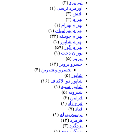
اورمزد
(۳)
اورمزد نرسى‏
(۱)
بلاش
(۳)
بهرام
(۲)
بهرام بهرام
(۱)
بهرام بهرامیان‏
(۱)
بهرام چوبینه
(۳۳)
بهرام شاپور
(۱)
بهرام گور
(۵۹)
پوران دخت
(۱)
پیروز
(۵)
خسرو پرویز
(۶۴)
خسرو و شیرین
(۴)
شاپور
(۵)
شاپور ذو الاکتاف
(۱۶)
شاپور سوم‏
(۱)
شیرویه
(۵)
فرایین
(۲)
فرخ زاد
(۱)
قباد
(۹)
نرسئ بهرام‏
(۱)
هرمزد
(۱۳)
یزدگرد
(۳)
یزدگرد دوم
(۱)