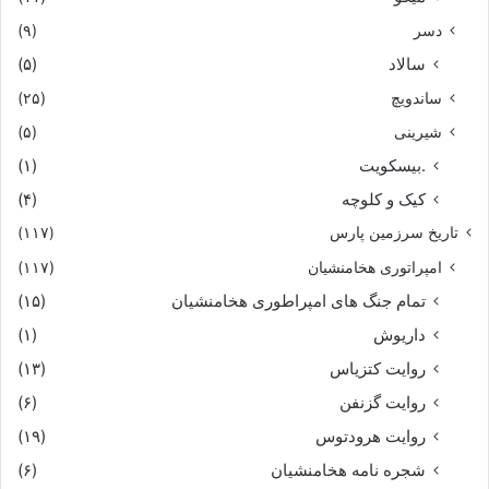
دسر
(۹)
سالاد
(۵)
ساندویچ
(۲۵)
شیرینی
(۵)
.بیسکویت
(۱)
کیک و کلوچه
(۴)
تاریخ سرزمین پارس
(۱۱۷)
امپراتوری هخامنشیان
(۱۱۷)
تمام جنگ های امپراطوری هخامنشیان
(۱۵)
داریوش
(۱)
روایت کتزیاس
(۱۳)
روایت گزنفن
(۶)
روایت هرودتوس
(۱۹)
شجره نامه هخامنشیان
(۶)