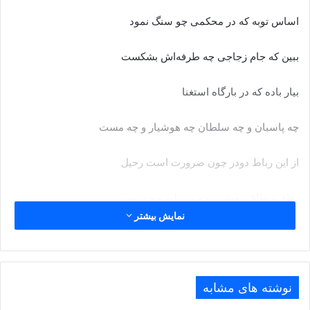
اساس توبه که در محکمی چو سنگ نمود
ببین که جام زجاجی چه طرفه‌اش بشکست
بیار باده که در بارگاه استغنا
چه پاسبان و چه سلطان چه هوشیار و چه مست
از این رباط دودر چون ضرورت است رحیل
رواق و طاق معیشت چه سربلند و چه پست
نمایش بیشتر
مقام عیش میسر نمی‌شود بی‌رنج
بلی به حکم بلا بسته‌اند عهد الست
نوشته های مشابه
به هست و نیست مرنجان ضمیر و خوش می‌باش