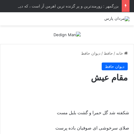
بزرگمهر : زورمندترین و پر گزنده ترین اهرمن آز است ، که دیوی است ستمکار و دیر ساز
خانه
/
حافظ
/
دیوان حافظ
دیوان حافظ
مقام عیش
شکفته شد گل حمرا و گشت بلبل مست
صلای سرخوشی ای صوفیان باده پرست