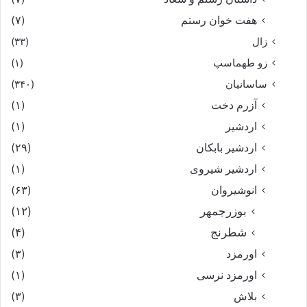
هفت خوان رستم‏
(۷)
زال
(۳۳)
زو طهماسپ‏
(۱)
ساسانیان
(۳۴۰)
آزرم دخت
(۱)
اردشیر
(۱)
اردشیر بابکان
(۲۹)
اردشیر شیروی
(۱)
انوشیروان
(۶۳)
بوزرجمهر
(۱۲)
شطرنج
(۴)
اورمزد
(۳)
اورمزد نرسى‏
(۱)
بلاش
(۳)