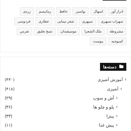
ادرار آور
اسهال
بواسیر
حافظ
رماتیسم
زردی
سهراب سپهری
سپهری
شعر نیمایی
عطاری
فردوسی
مشروطه
ملک الشعرا
موسیقیدان
نسخ تعلیق
نقرس
کمبوجیه
یبوست
دسته‌ها
آموزش آشپزی
(۴۳۰)
آشپزی
(۴۱۸)
آش و سوپ
(۲۹)
پلو و چلو ها
(۳۶)
پیتزا
(۳۳)
پیش غذا
(۱۱)