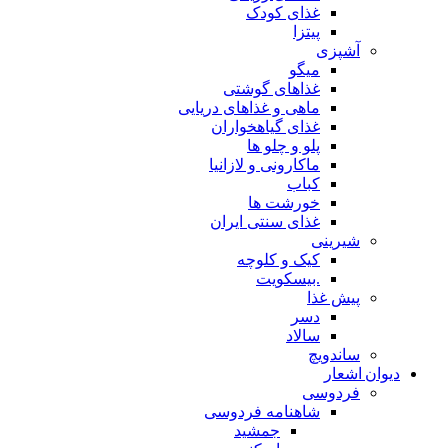
غذای کودک
پیتزا
آشپزی
میگو
غذاهای گوشتی
ماهی و غذاهای دریایی
غذای گیاهخواران
پلو و چلو ها
ماکارونی و لازانیا
کباب
خورشت ها
غذای سنتی ایران
شیرینی
کیک و کلوچه
.بیسکویت
پیش غذا
دسر
سالاد
ساندویچ
دیوان اشعار
فردوسی
شاهنامه فردوسی
جمشید