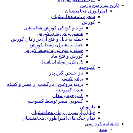
تاریخ سرزمین پارس
امپراتوری هخامنشیان
شجره نامه هخامنشیان
کورش
تولد و کودکی کورش هخامنشی
همسر و فرزندان کورش
حمله به بابل و فتح آن در زمان کورش
حمله به شرق توسط کورش
حمله و فتح لودیه توسط کورش
کورش و فتح ماد
کورش و یونانیان آسیا
کمبوجیه
باز جستن کین پدر
برادر کشی
بردیه دروغین ، بازگشت از مصر و کشته
شدن کمبوجیه
کمبوجیه و مغان
گشودن مصر توسط کمبوجیه
داریوش
قبایل پارسی در زمان هخامنشیان
تمام جنگ های امپراطوری هخامنشیان
شاهنامه فردوسی
همه