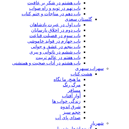
باب هشتم در شکر بر عافیت
باب نهم در توبه و راه صواب
باب دهم در مناجات و ختم کتاب
گلستان سعدی
باب اول در عبرت پادشاهان
باب دوم در اخلاق پارسایان
باب سوم در فضیلت قناعت
باب چهارم در فواید خاموشى
باب پنجم در عشق و جوانى
باب ششم در ناتوانى و پیرى
باب هفتم در عالم تربیت
باب هشتم در آداب صحبت و همنشنى
سهراب سپهری
هشت کتاب
ما هیچ، ما نگاه
مرگ رنگ
مسافر
آواز آفتاب
زندگی خواب ها
شرق اندوه
حجم سبز
صدای پای آب
شهریار
گزیده اشعار شهریار