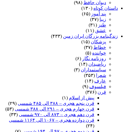
دیوان حافظ
(۹۸)
داستان کوتاه
(۱۳۰)
پند آموز
(۶۵)
زیبا
(۳۷)
طنز
(۳۱)
عشق
(۱۱)
زندگینامه بزرگان ایران زمین
(۴۳۳)
پزشکان
(۱۵)
خطاط
(۳۷)
خواننده
(۵)
روزنامه نگار
(۶)
ریاضیدان
(۱۴)
سیاستمداران
(۳)
شعرا
(۳۵۳)
عارف
(۱۴)
فیلسوف
(۹)
قرن
(۳۷۶)
پیش از اسلام
(۱)
قرن پنجم هجری – ۳۸۸ الی ۴۸۵ شمسی
(۲۹)
قرن چهارم هجری – ۲۹۱ الی ۳۸۸ شمسی
(۵۳)
قرن دهم هجری – ۸۷۳ الی ۹۷۰ شمسی
(۳۳)
قرن دوازده هجری – ۱۰۶۷ الی ۱۱۶۴ شمسی
(۲۴)
قرن دوم هجری – ۹۷ الی ۱۹۴ شمسی
(۷)