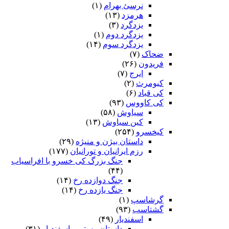
نرسئ بهرام‏
(۱)
هرمزد
(۱۳)
یزدگرد
(۳)
یزدگرد دوم
(۱)
یزدگرد سوم
(۱۴)
ضحاک
(۷)
فریدون
(۲۶)
ایرج
(۷)
کیومرث
(۲)
کی قباد
(۶)
کی کاووس
(۹۳)
سیاوش
(۵۸)
کین سیاوش
(۱۳)
کیخسرو
(۲۵۴)
داستان بیژن و منیژه
(۲۹)
رزم ایرانیان و تورانیان
(۱۷۷)
جنگ بزرگ کی خسرو با افراسیاب
(۴۴)
جنگ دوازده رخ
(۱۴)
جنگ یازده رخ
(۱۴)
گرشاسپ
(۱)
گشتاسب
(۹۳)
اسفندیار
(۴۹)
داستان رستم و اسفندیار
(۳۱)