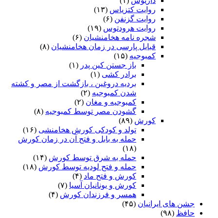
داریوش
(۱)
روایت کتزیاس
(۱۳)
روایت گزنفن
(۶)
روایت هرودتوس
(۱۹)
شجره نامه هخامنشیان
(۶)
قبایل پارسی در زمان هخامنشیان
(۸)
کمبوجیه
(۱۵)
باز جستن کین پدر
(۱)
برادر کشی
(۱)
بردیه دروغین ، بازگشت از مصر و کشته
شدن کمبوجیه
(۲)
کمبوجیه و مغان
(۲)
گشودن مصر توسط کمبوجیه
(۸)
کورش
(۸۹)
تولد و کودکی کورش هخامنشی
(۱۶)
حمله به بابل و فتح آن در زمان کورش
(۱۸)
حمله به شرق توسط کورش
(۱۴)
حمله و فتح لودیه توسط کورش
(۱۸)
کورش و فتح ماد
(۴)
کورش و یونانیان آسیا
(۷)
همسر و فرزندان کورش
(۴)
جشن های ایرانیان
(۴۵)
حافظ
(۹۸)