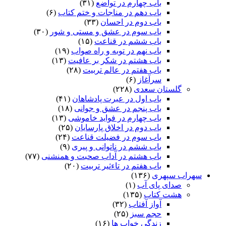
باب چهارم در تواضع
(۳۱)
باب دهم در مناجات و ختم کتاب
(۶)
باب دوم در احسان
(۳۳)
باب سوم در عشق و مستی و شور
(۳۰)
باب ششم در قناعت
(۱۵)
باب نهم در توبه و راه صواب
(۱۹)
باب هشتم در شکر بر عافیت
(۱۳)
باب هفتم در عالم تربیت
(۲۸)
سرآغاز
(۶)
گلستان سعدی
(۲۲۸)
باب اول در عبرت پادشاهان
(۴۱)
باب پنجم در عشق و جوانى
(۱۸)
باب چهارم در فواید خاموشى
(۱۳)
باب دوم در اخلاق پارسایان
(۲۵)
باب سوم در فضیلت قناعت
(۲۴)
باب ششم در ناتوانى و پیرى
(۹)
باب هشتم در آداب صحبت و همنشنى
(۷۷)
باب هفتم در تاءثیر تربیت
(۲۰)
سهراب سپهری
(۱۳۶)
صدای پای آب
(۱)
هشت کتاب
(۱۳۵)
آواز آفتاب
(۳۲)
حجم سبز
(۲۵)
زندگی خواب ها
(۱۶)