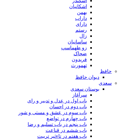
اسکندر
اشکانیان
بهمن
داراب
دارای
رستم
زال
ساسانیان
زو طهماسپ‏
ضحاک
فریدون
تهمورث
حافظ
دیوان حافظ
سعدی
بوستان سعدی
سرآغاز
باب اول در عدل و تدبیر و رای
باب دوم در احسان
باب سوم در عشق و مستی و شور
باب چهارم در تواضع
باب پنجم در باب تسلیم و رضا
باب ششم در قناعت
باب هفتم در تاءثیر تربیت