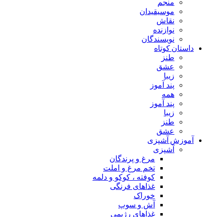
منجم
موسیقیدان
نقاش
نوازنده
نویسندگان
داستان کوتاه
طنز
عشق
زیبا
پند آموز
همه
پند آموز
زیبا
طنز
عشق
آموزش آشپزی
آشپزی
مرغ و پرندگان
تخم مرغ و املت
کوفته ، کوکو و دلمه
غذاهای فرنگی
خوراک
آش و سوپ
غذاهای رژیمی