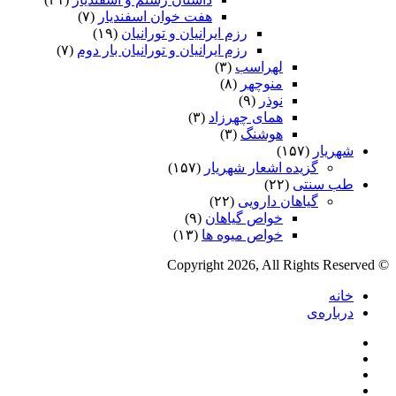
هفت خوان اسفندیار
(۷)
رزم ایرانیان و تورانیان
(۱۹)
رزم ایرانیان و تورانیان بار دوم
(۷)
لهراسب
(۳)
منوچهر
(۸)
نوذر
(۹)
هماى چهرزاد
(۳)
هوشنگ
(۳)
شهریار
(۱۵۷)
گزیده اشعار شهریار
(۱۵۷)
طب سنتی
(۲۲)
گیاهان دارویی
(۲۲)
خواص گیاهان
(۹)
خواص میوه ها
(۱۳)
© Copyright 2026, All Rights Reserved
خانه
درباره‌ی
فیس
X
بوک
یوتیوب
اینستاگرام