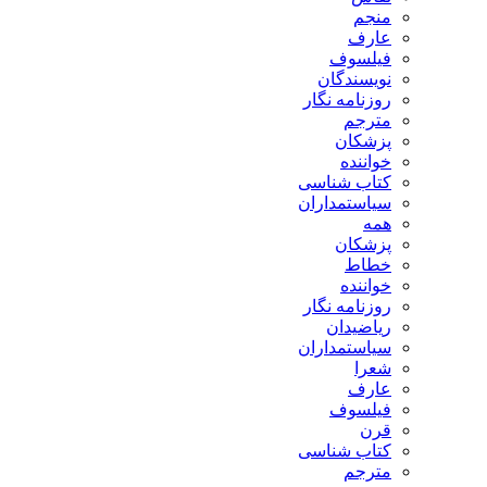
منجم
عارف
فیلسوف
نویسندگان
روزنامه نگار
مترجم
پزشکان
خواننده
کتاب شناسی
سیاستمداران
همه
پزشکان
خطاط
خواننده
روزنامه نگار
ریاضیدان
سیاستمداران
شعرا
عارف
فیلسوف
قرن
کتاب شناسی
مترجم