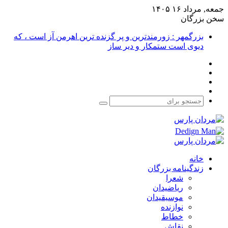
جمعه, مرداد ۱۶ ۱۴۰۵
سخن بزرگان
بزرگمهر : زورمندترین و پر گزنده ترین اهرمن آز است ، که
دیوی است ستمکار و دیر ساز
فیس
X
بوک
یوتیوب
اینستاگرام
جستجو
برای
خانه
زندگینامه بزرگان
شعرا
ریاضیدان
موسیقیدان
نوازنده
خطاط
نقاش