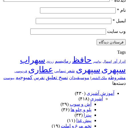
دیدگاه
*
نام
*
ایمیل
*
وب‌ سایت
Tags
حافظ
سهراب
رماتیسم
ادرار آور
اسهال
زردی
بواسیر
سپهری
سپهری
عطاری
شعر نیمایی
فردوسی
نسخ تعلیق
کمبوجیه
مشروطه
موسیقیدان
نقرس
یبوست
ملک الشعرا
دسته‌ها
آموزش آشپزی
(۴۳۰)
آشپزی
(۴۱۸)
آش و سوپ
(۲۹)
پلو و چلو ها
(۳۶)
پیتزا
(۳۳)
پیش غذا
(۱۱)
تخم مرغ و املت
(۱۹)