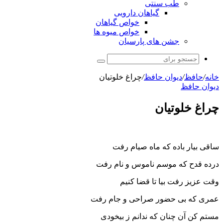
طب سنتی
گیاهان دارویی
خواص گیاهان
خواص میوه ها
جشن های پارسیان
جستجو
برای
خانه
/
حافظ
/
دیوان حافظ
/
چراغ خلوتیان
دیوان حافظ
چراغ خلوتیان
ساقی بیار باده که ماه صیام رفت
درده قدح که موسم ناموس و نام رفت
وقت عزیز رفت بیا تا قضا کنیم
عمری که بی حضور صراحی و جام رفت
مستم کن آن چنان که ندانم ز بیخودی