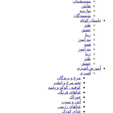
موسیقیدان
نقاش
نوازنده
نویسندگان
داستان کوتاه
طنز
عشق
زیبا
پند آموز
همه
پند آموز
زیبا
طنز
عشق
آموزش آشپزی
آشپزی
مرغ و پرندگان
تخم مرغ و املت
کوفته ، کوکو و دلمه
غذاهای فرنگی
خوراک
آش و سوپ
غذاهای رژیمی
غذای کودک