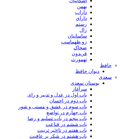
اشکانیان
بهمن
داراب
دارای
رستم
زال
ساسانیان
زو طهماسپ‏
ضحاک
فریدون
تهمورث
حافظ
دیوان حافظ
سعدی
بوستان سعدی
سرآغاز
باب اول در عدل و تدبیر و رای
باب دوم در احسان
باب سوم در عشق و مستی و شور
باب چهارم در تواضع
باب پنجم در باب تسلیم و رضا
باب ششم در قناعت
باب هفتم در تاءثیر تربیت
باب هشتم در شکر بر عافیت