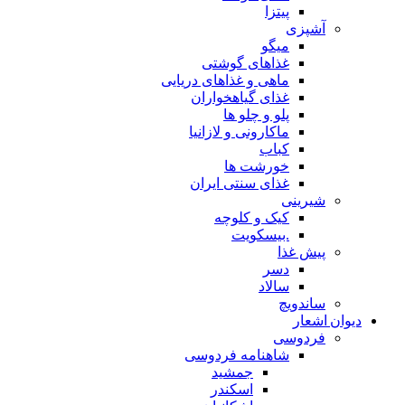
پیتزا
آشپزی
میگو
غذاهای گوشتی
ماهی و غذاهای دریایی
غذای گیاهخواران
پلو و چلو ها
ماکارونی و لازانیا
کباب
خورشت ها
غذای سنتی ایران
شیرینی
کیک و کلوچه
.بیسکویت
پیش غذا
دسر
سالاد
ساندویچ
دیوان اشعار
فردوسی
شاهنامه فردوسی
جمشید
اسکندر