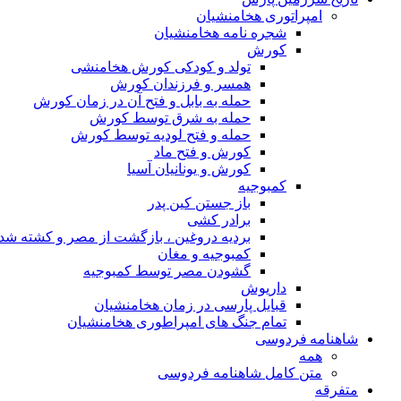
امپراتوری هخامنشیان
شجره نامه هخامنشیان
کورش
تولد و کودکی کورش هخامنشی
همسر و فرزندان کورش
حمله به بابل و فتح آن در زمان کورش
حمله به شرق توسط کورش
حمله و فتح لودیه توسط کورش
کورش و فتح ماد
کورش و یونانیان آسیا
کمبوجیه
باز جستن کین پدر
برادر کشی
بردیه دروغین ، بازگشت از مصر و کشته شد
کمبوجیه و مغان
گشودن مصر توسط کمبوجیه
داریوش
قبایل پارسی در زمان هخامنشیان
تمام جنگ های امپراطوری هخامنشیان
شاهنامه فردوسی
همه
متن کامل شاهنامه فردوسی
متفرقه