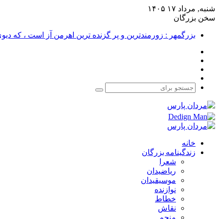
شنبه, مرداد ۱۷ ۱۴۰۵
سخن بزرگان
بزرگمهر : زورمندترین و پر گزنده ترین اهرمن آز است ، که دی
فیس
X
بوک
یوتیوب
اینستاگرام
جستجو
برای
خانه
زندگینامه بزرگان
شعرا
ریاضیدان
موسیقیدان
نوازنده
خطاط
نقاش
منجم