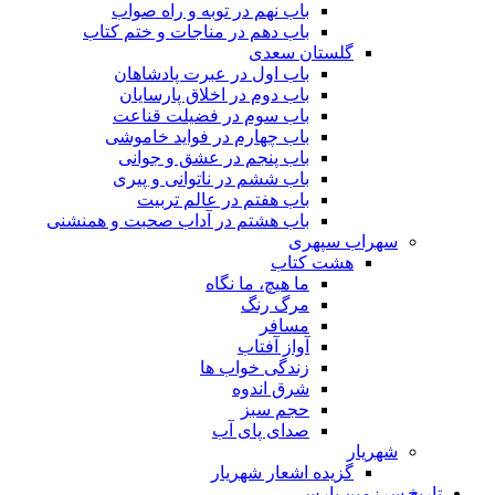
باب نهم در توبه و راه صواب
باب دهم در مناجات و ختم کتاب
گلستان سعدی
باب اول در عبرت پادشاهان
باب دوم در اخلاق پارسایان
باب سوم در فضیلت قناعت
باب چهارم در فواید خاموشى
باب پنجم در عشق و جوانى
باب ششم در ناتوانى و پیرى
باب هفتم در عالم تربیت
باب هشتم در آداب صحبت و همنشنى
سهراب سپهری
هشت کتاب
ما هیچ، ما نگاه
مرگ رنگ
مسافر
آواز آفتاب
زندگی خواب ها
شرق اندوه
حجم سبز
صدای پای آب
شهریار
گزیده اشعار شهریار
تاریخ سرزمین پارس