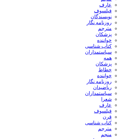
عارف
فیلسوف
نویسندگان
روزنامه نگار
مترجم
پزشکان
خواننده
کتاب شناسی
سیاستمداران
همه
پزشکان
خطاط
خواننده
روزنامه نگار
ریاضیدان
سیاستمداران
شعرا
عارف
فیلسوف
قرن
کتاب شناسی
مترجم
منجم