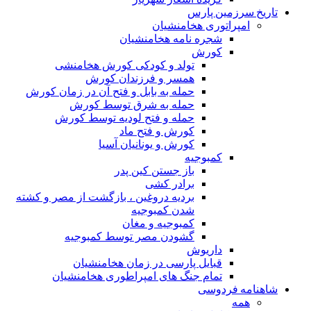
تاریخ سرزمین پارس
امپراتوری هخامنشیان
شجره نامه هخامنشیان
کورش
تولد و کودکی کورش هخامنشی
همسر و فرزندان کورش
حمله به بابل و فتح آن در زمان کورش
حمله به شرق توسط کورش
حمله و فتح لودیه توسط کورش
کورش و فتح ماد
کورش و یونانیان آسیا
کمبوجیه
باز جستن کین پدر
برادر کشی
بردیه دروغین ، بازگشت از مصر و کشته
شدن کمبوجیه
کمبوجیه و مغان
گشودن مصر توسط کمبوجیه
داریوش
قبایل پارسی در زمان هخامنشیان
تمام جنگ های امپراطوری هخامنشیان
شاهنامه فردوسی
همه