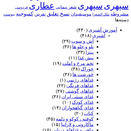
سپهری
سپهری
عطاری
شعر نیمایی
فردوسی
نسخ تعلیق
کمبوجیه
مشروطه
موسیقیدان
نقرس
یبوست
ملک الشعرا
دسته‌ها
آموزش آشپزی
(۴۳۰)
آشپزی
(۴۱۸)
آش و سوپ
(۲۹)
پلو و چلو ها
(۳۶)
پیتزا
(۳۳)
پیش غذا
(۱۱)
تخم مرغ و املت
(۱۹)
خوراک
(۳۸)
خورشت ها
(۳۶)
غذاهای رژیمی
(۱)
غذاهای فرنگی
(۲۲)
غذاهای گوشتی
(۲۷)
غذای سنتی ایران
(۳۶)
غذای کودک
(۱۰)
غذای گیاهخواران
(۱۴)
کباب
(۲۰)
کوفته ، کوکو و دلمه
(۴۵)
ماکارونی و لازانیا
(۱۵)
ماهی و غذاهای دریایی
(۱۵)