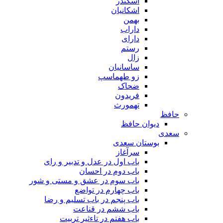
اسکندر
اشکانیان
بهمن
داراب
دارای
رستم
زال
ساسانیان
زو طهماسپ‏
ضحاک
فریدون
تهمورث
حافظ
دیوان حافظ
سعدی
بوستان سعدی
سرآغاز
باب اول در عدل و تدبیر و رای
باب دوم در احسان
باب سوم در عشق و مستی و شور
باب چهارم در تواضع
باب پنجم در باب تسلیم و رضا
باب ششم در قناعت
باب هفتم در تاءثیر تربیت