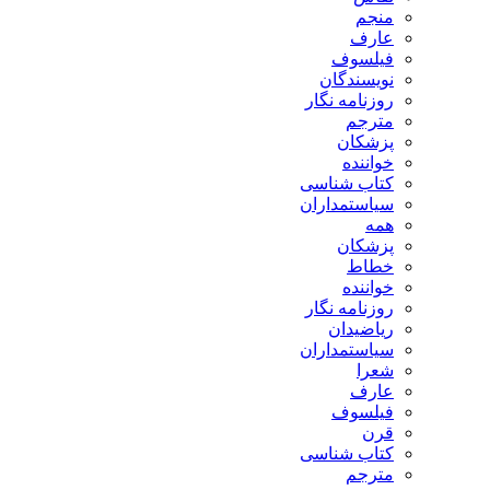
منجم
عارف
فیلسوف
نویسندگان
روزنامه نگار
مترجم
پزشکان
خواننده
کتاب شناسی
سیاستمداران
همه
پزشکان
خطاط
خواننده
روزنامه نگار
ریاضیدان
سیاستمداران
شعرا
عارف
فیلسوف
قرن
کتاب شناسی
مترجم