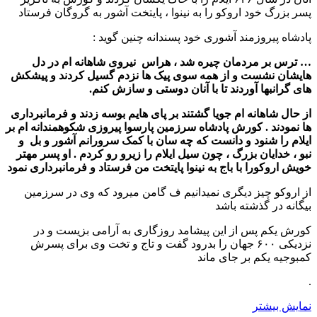
پسر بزرگ خود اروکو را به نینوا ، پایتخت آشور به گروگان فرستاد
پادشاه پیروزمند آشوری خود پسندانه چنین گوید :
… ترس بر مردمان چیره شد ، هراس نیروی شاهانه ام در دل
هایشان نشست و از همه سوی پیک ها نزدم گسیل کردند و پیشکش
های گرانبها آوردند تا با آنان دوستی و سازش کنم.
از حال شاهانه ام جویا گشتند بر پای هایم بوسه زدند و فرمانبرداری
ها نمودند . کورش پادشاه سرزمین پارسوا پیروزی شکوهمندانه ام بر
ایلام را شنود و دانست که چه سان با کمک سرورانم آشور و بل و
نبو ، خدایان بزرگ ، چون سیل ایلام را زیرو رو کردم . او پسر مهتر
خویش اروکورا با باج به نینوا پایتخت من فرستاد و فرمانبرداری نمود
از اروکو چیز دیگری نمیدانیم ف گامن میرود که وی در سرزمین
بیگانه در گذشته باشد
کورش یکم پس از این پیشامد روزگاری به آرامی بزیست و در
نزدیکی ۶۰۰ جهان را بدرود گفت و تاج و تخت وی برای پسرش
کمبوجیه یکم بر جای ماند
.
نمایش بیشتر