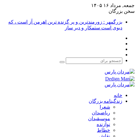
جمعه, مرداد ۱۶ ۱۴۰۵
سخن بزرگان
بزرگمهر : زورمندترین و پر گزنده ترین اهرمن آز است ، که
دیوی است ستمکار و دیر ساز
فیس
X
بوک
یوتیوب
اینستاگرام
جستجو
برای
خانه
زندگینامه بزرگان
شعرا
ریاضیدان
موسیقیدان
نوازنده
خطاط
نقاش