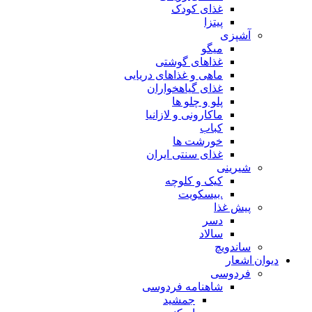
غذای کودک
پیتزا
آشپزی
میگو
غذاهای گوشتی
ماهی و غذاهای دریایی
غذای گیاهخواران
پلو و چلو ها
ماکارونی و لازانیا
کباب
خورشت ها
غذای سنتی ایران
شیرینی
کیک و کلوچه
.بیسکویت
پیش غذا
دسر
سالاد
ساندویچ
دیوان اشعار
فردوسی
شاهنامه فردوسی
جمشید