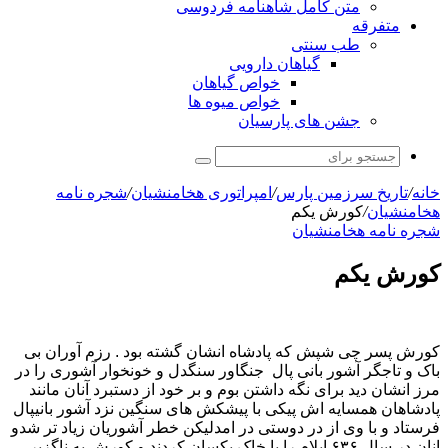
متن کامل شاهنامه فردوسی
متفرقه
طب سنتی
گیاهان دارویی
خواص گیاهان
خواص میوه ها
جشن های پارسیان
جستجو
برای
خانه
/
تاریخ سرزمین پارس
/
امپراتوری هخامنشیان
/
شجره نامه
هخامنشیان
/
کورش یکم
شجره نامه هخامنشیان
کورش یکم
کورش پسر چی شپش که پادشاه انشان گشته بود . رزم آوران بی
باک و تاجگر آشور بانی پال
جنگاور سنگدل و خونخوار آشوری را در
مرز انشان دید برای نگه داشتن بوم و بر خود از دستبرد آنان مانند
پادشاهان همسایه اش پیکی با پیشکش های سنگین نزد آشور بانیپال
فرستاد و با وی از در دوستی در امدلیکن خطر آشوریان زیاد تر شدو
انان در سال ۶۳۶ ایلام را با خاک یکسان کردند و کورش به ناگزیر