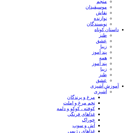
منجم
موسیقیدان
نقاش
نوازنده
نویسندگان
داستان کوتاه
طنز
عشق
زیبا
پند آموز
همه
پند آموز
زیبا
طنز
عشق
آموزش آشپزی
آشپزی
مرغ و پرندگان
تخم مرغ و املت
کوفته ، کوکو و دلمه
غذاهای فرنگی
خوراک
آش و سوپ
غذاهای رژیمی