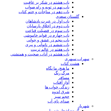
باب هشتم در شکر بر عافیت
باب نهم در توبه و راه صواب
باب دهم در مناجات و ختم کتاب
گلستان سعدی
باب اول در عبرت پادشاهان
باب دوم در اخلاق پارسایان
باب سوم در فضیلت قناعت
باب چهارم در فواید خاموشى
باب پنجم در عشق و جوانى
باب ششم در ناتوانى و پیرى
باب هفتم در عالم تربیت
باب هشتم در آداب صحبت و همنشنى
سهراب سپهری
هشت کتاب
ما هیچ، ما نگاه
مرگ رنگ
مسافر
آواز آفتاب
زندگی خواب ها
شرق اندوه
حجم سبز
صدای پای آب
شهریار
گزیده اشعار شهریار