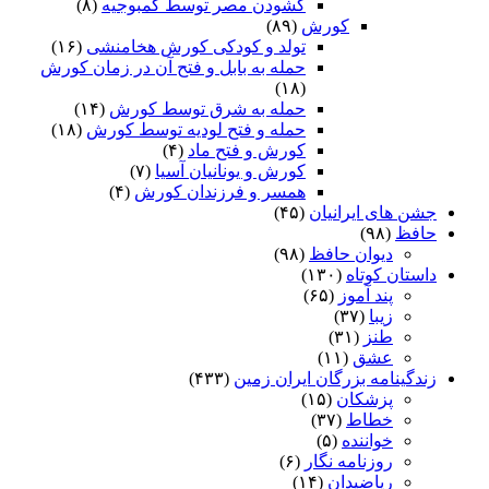
گشودن مصر توسط کمبوجیه
(۸)
کورش
(۸۹)
تولد و کودکی کورش هخامنشی
(۱۶)
حمله به بابل و فتح آن در زمان کورش
(۱۸)
حمله به شرق توسط کورش
(۱۴)
حمله و فتح لودیه توسط کورش
(۱۸)
کورش و فتح ماد
(۴)
کورش و یونانیان آسیا
(۷)
همسر و فرزندان کورش
(۴)
جشن های ایرانیان
(۴۵)
حافظ
(۹۸)
دیوان حافظ
(۹۸)
داستان کوتاه
(۱۳۰)
پند آموز
(۶۵)
زیبا
(۳۷)
طنز
(۳۱)
عشق
(۱۱)
زندگینامه بزرگان ایران زمین
(۴۳۳)
پزشکان
(۱۵)
خطاط
(۳۷)
خواننده
(۵)
روزنامه نگار
(۶)
ریاضیدان
(۱۴)