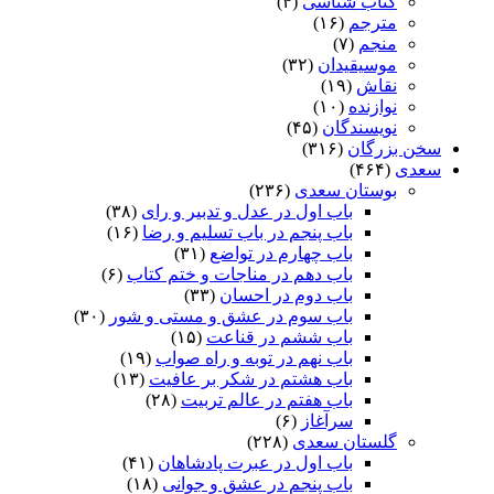
کتاب شناسی
(۴)
مترجم
(۱۶)
منجم
(۷)
موسیقیدان
(۳۲)
نقاش
(۱۹)
نوازنده
(۱۰)
نویسندگان
(۴۵)
سخن بزرگان
(۳۱۶)
سعدی
(۴۶۴)
بوستان سعدی
(۲۳۶)
باب اول در عدل و تدبیر و رای
(۳۸)
باب پنجم در باب تسلیم و رضا
(۱۶)
باب چهارم در تواضع
(۳۱)
باب دهم در مناجات و ختم کتاب
(۶)
باب دوم در احسان
(۳۳)
باب سوم در عشق و مستی و شور
(۳۰)
باب ششم در قناعت
(۱۵)
باب نهم در توبه و راه صواب
(۱۹)
باب هشتم در شکر بر عافیت
(۱۳)
باب هفتم در عالم تربیت
(۲۸)
سرآغاز
(۶)
گلستان سعدی
(۲۲۸)
باب اول در عبرت پادشاهان
(۴۱)
باب پنجم در عشق و جوانى
(۱۸)