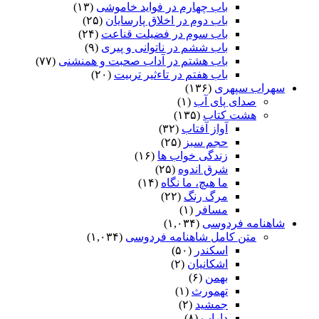
باب چهارم در فواید خاموشى
(۱۳)
باب دوم در اخلاق پارسایان
(۲۵)
باب سوم در فضیلت قناعت
(۲۴)
باب ششم در ناتوانى و پیرى
(۹)
باب هشتم در آداب صحبت و همنشنى
(۷۷)
باب هفتم در تاءثیر تربیت
(۲۰)
سهراب سپهری
(۱۳۶)
صدای پای آب
(۱)
هشت کتاب
(۱۳۵)
آواز آفتاب
(۳۲)
حجم سبز
(۲۵)
زندگی خواب ها
(۱۶)
شرق اندوه
(۲۵)
ما هیچ، ما نگاه
(۱۴)
مرگ رنگ
(۲۲)
مسافر
(۱)
شاهنامه فردوسی
(۱,۰۳۴)
متن کامل شاهنامه فردوسی
(۱,۰۳۴)
اسکندر
(۵۰)
اشکانیان
(۲)
بهمن
(۶)
تهمورث
(۱)
جمشید
(۲)
داراب
(۸)