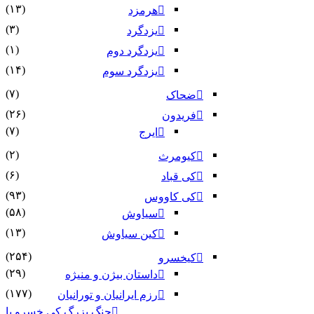
(۱۳)
هرمزد
(۳)
یزدگرد
(۱)
یزدگرد دوم
(۱۴)
یزدگرد سوم
(۷)
ضحاک
(۲۶)
فریدون
(۷)
ایرج
(۲)
کیومرث
(۶)
کی قباد
(۹۳)
کی کاووس
(۵۸)
سیاوش
(۱۳)
کین سیاوش
(۲۵۴)
کیخسرو
(۲۹)
داستان بیژن و منیژه
(۱۷۷)
رزم ایرانیان و تورانیان
جنگ بزرگ کی خسرو با