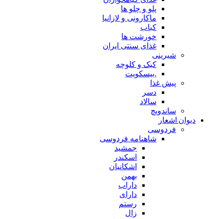
پلو و چلو ها
ماکارونی و لازانیا
کباب
خورشت ها
غذای سنتی ایران
شیرینی
کیک و کلوچه
.بیسکویت
پیش غذا
دسر
سالاد
ساندویچ
دیوان اشعار
فردوسی
شاهنامه فردوسی
جمشید
اسکندر
اشکانیان
بهمن
داراب
دارای
رستم
زال