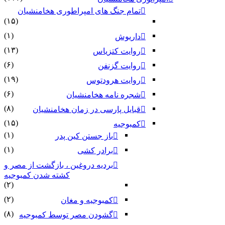
تمام جنگ های امپراطوری هخامنشیان
(۱۵)
(۱)
داریوش
(۱۳)
روایت کتزیاس
(۶)
روایت گزنفن
(۱۹)
روایت هرودتوس
(۶)
شجره نامه هخامنشیان
(۸)
قبایل پارسی در زمان هخامنشیان
(۱۵)
کمبوجیه
(۱)
باز جستن کین پدر
(۱)
برادر کشی
بردیه دروغین ، بازگشت از مصر و
کشته شدن کمبوجیه
(۲)
(۲)
کمبوجیه و مغان
(۸)
گشودن مصر توسط کمبوجیه