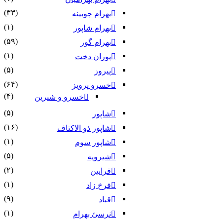
(۳۳)
بهرام چوبینه
(۱)
بهرام شاپور
(۵۹)
بهرام گور
(۱)
پوران دخت
(۵)
پیروز
(۶۴)
خسرو پرویز
(۴)
خسرو و شیرین
(۵)
شاپور
(۱۶)
شاپور ذو الاکتاف
(۱)
شاپور سوم‏
(۵)
شیرویه
(۲)
فرایین
(۱)
فرخ زاد
(۹)
قباد
(۱)
نرسئ بهرام‏