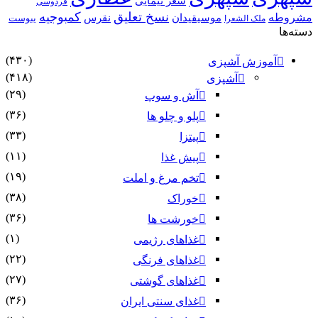
شعر نیمایی
فردوسی
نسخ تعلیق
کمبوجیه
مشروطه
موسیقیدان
نقرس
یبوست
ملک الشعرا
دسته‌ها
(۴۳۰)
آموزش آشپزی
(۴۱۸)
آشپزی
(۲۹)
آش و سوپ
(۳۶)
پلو و چلو ها
(۳۳)
پیتزا
(۱۱)
پیش غذا
(۱۹)
تخم مرغ و املت
(۳۸)
خوراک
(۳۶)
خورشت ها
(۱)
غذاهای رژیمی
(۲۲)
غذاهای فرنگی
(۲۷)
غذاهای گوشتی
(۳۶)
غذای سنتی ایران