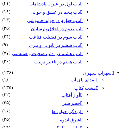
(۴۱)
باب اول در عبرت پادشاهان
(۱۸)
باب پنجم در عشق و جوانى
(۱۳)
باب چهارم در فواید خاموشى
(۲۵)
باب دوم در اخلاق پارسایان
(۲۴)
باب سوم در فضیلت قناعت
(۹)
باب ششم در ناتوانى و پیرى
(۷۷)
باب هشتم در آداب صحبت و همنشنى
(۲۰)
باب هفتم در تاءثیر تربیت
(۱۳۶)
سهراب سپهری
(۱)
صدای پای آب
(۱۳۵)
هشت کتاب
(۳۲)
آواز آفتاب
(۲۵)
حجم سبز
(۱۶)
زندگی خواب ها
(۲۵)
شرق اندوه
(۱۴)