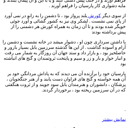
فراهم آورند و در جنگ پیش دستی کنند و یا با این و آن پیمان ببندند و
مایه دشواری کار پارسیان را فراهم آورند .
از سوی دیگر
کورش
بلند پرواز بود ، تا دشمن را به زانو در نمی آورد
از پای نمی نشست . لشکر وی نیز به کشور گشائی و آورد جوئی
خویگر شده بودند و تا آن زمان به همراه کورش هر دشمنی را از
پیش برداشته بودند
با داشتن سرداری چون او ، دشوار میشد در خانه نشست و دشمن را
آرام و آسوده گذاشت . از این ها گذشته سرزمین بابل بسیار بارور و
حاصلخیز بود ، و بازار داد و ستد جهان آن روزگار به شمار می رفت
و انبار خوار و بار و زر و سیم و پایتخت ثروتمندان و گنج های انباشته
بود
پارسیان خود را برآزنده آن می دیدند که به پاداش مردانگی خود بر
آن همه خواسته و گنج های فراوان دست یابند و از هنر جنگجویان ،
پزشکان ، دانشوران و هنرمندان بابل سود جویند و از ثروت هنگفتی
که در آن سرزمین ریخته بود ، برخوردار گردند.
.
نمایش بیشتر