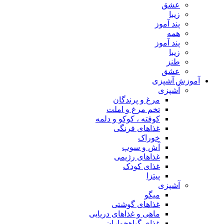
عشق
زیبا
پند آموز
همه
پند آموز
زیبا
طنز
عشق
آموزش آشپزی
آشپزی
مرغ و پرندگان
تخم مرغ و املت
کوفته ، کوکو و دلمه
غذاهای فرنگی
خوراک
آش و سوپ
غذاهای رژیمی
غذای کودک
پیتزا
آشپزی
میگو
غذاهای گوشتی
ماهی و غذاهای دریایی
غذای گیاهخواران