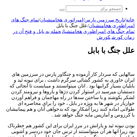
جستجو
برای
خانه
/
تاریخ سرزمین پارس
/
امپراتوری هخامنشیان
/
تمام جنگ های
امپراطوری هخامنشیان
/
علل جنگ با بابل
تمام جنگ های امپراطوری هخامنشیان
حمله به بابل و فتح آن در
زمان کورش
کورش
علل جنگ با بابل
سالهایی که سردار کار آزموده و جنگاور پارس در سرزمین های
ایران خاوری به کشور گشائی سرگرم داشت ، برای نبونه ئید و
بابلیان بسیار گرانبها بود . انان میتوانستند و میبایست تا آنجائی که
دستشان میرسید در استوار کردن دژها و باروها و نیرومند کردن
لشکر بکوشند و با ساختن سدها در راه مهاجمان و فراهم آوردن
خواربار در شهر ها به ویژه در بابل ، خود را برای محاصره ای
طولانی اماده کنند زیرا آشکار بود که بدخواهی آنان و هم پیمانیشان
با کرزوس و آمازیس مایه جنگ خواهد شد .
بودن نبونه ئید و یارانش در مرز ایران برای این کشور هم خطرناک
بود زیرا انها هر آن میتوانستند از ترس جان خود دردسر و آشوبی