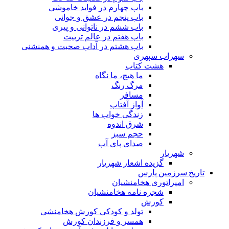
باب چهارم در فواید خاموشى
باب پنجم در عشق و جوانى
باب ششم در ناتوانى و پیرى
باب هفتم در عالم تربیت
باب هشتم در آداب صحبت و همنشنى
سهراب سپهری
هشت کتاب
ما هیچ، ما نگاه
مرگ رنگ
مسافر
آواز آفتاب
زندگی خواب ها
شرق اندوه
حجم سبز
صدای پای آب
شهریار
گزیده اشعار شهریار
تاریخ سرزمین پارس
امپراتوری هخامنشیان
شجره نامه هخامنشیان
کورش
تولد و کودکی کورش هخامنشی
همسر و فرزندان کورش