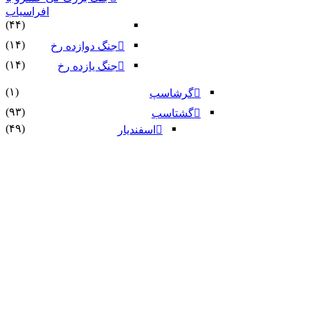
افراسیاب
(۴۴)
(۱۴)
جنگ دوازده رخ
(۱۴)
جنگ یازده رخ
(۱)
گرشاسپ
(۹۳)
گشتاسب
(۴۹)
اسفندیار
داستان رستم و اسفندیار
(۳۱)
(۷)
هفت خوان اسفندیار
(۱۹)
رزم ایرانیان و تورانیان
(۷)
رزم ایرانیان و تورانیان بار دوم
(۳)
لهراسب
(۸)
منوچهر
(۹)
نوذر
(۳)
هماى چهرزاد