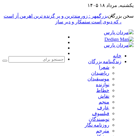
یکشنبه, مرداد ۱۸ ۱۴۰۵
سخن بزرگان
بزرگمهر : زورمندترین و پر گزنده ترین اهرمن آز است
، که دیوی است ستمکار و دیر ساز
فیس
X
بوک
یوتیوب
اینستاگرام
خانه
زندگینامه بزرگان
جست
شعرا
برا
ریاضیدان
موسیقیدان
نوازنده
خطاط
نقاش
منجم
عارف
فیلسوف
نویسندگان
روزنامه نگار
مترجم