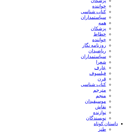
پزشکان
خواننده
کتاب شناسی
سیاستمداران
همه
پزشکان
خطاط
خواننده
روزنامه نگار
ریاضیدان
سیاستمداران
شعرا
عارف
فیلسوف
قرن
کتاب شناسی
مترجم
منجم
موسیقیدان
نقاش
نوازنده
نویسندگان
داستان کوتاه
طنز