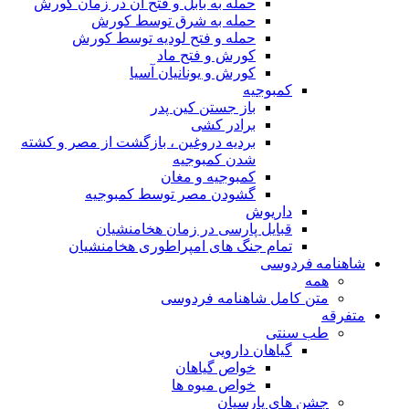
حمله به بابل و فتح آن در زمان کورش
حمله به شرق توسط کورش
حمله و فتح لودیه توسط کورش
کورش و فتح ماد
کورش و یونانیان آسیا
کمبوجیه
باز جستن کین پدر
برادر کشی
بردیه دروغین ، بازگشت از مصر و کشته
شدن کمبوجیه
کمبوجیه و مغان
گشودن مصر توسط کمبوجیه
داریوش
قبایل پارسی در زمان هخامنشیان
تمام جنگ های امپراطوری هخامنشیان
شاهنامه فردوسی
همه
متن کامل شاهنامه فردوسی
متفرقه
طب سنتی
گیاهان دارویی
خواص گیاهان
خواص میوه ها
جشن های پارسیان