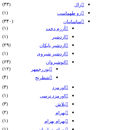
(۳۳)
زال
(۱)
زو طهماسپ‏
(۳۴۰)
ساسانیان
(۱)
آزرم دخت
(۱)
اردشیر
(۲۹)
اردشیر بابکان
(۱)
اردشیر شیروی
(۶۳)
انوشیروان
(۱۲)
بوزرجمهر
(۴)
شطرنج
(۳)
اورمزد
(۱)
اورمزد نرسى‏
(۳)
بلاش
(۲)
بهرام
(۱)
بهرام بهرام
(۱)
بهرام بهرامیان‏