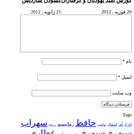
کورش امید یهودیان و گرفتاران
گشودن ساردیس
20 فوریه , 2012
21 ژانویه , 2012
نام
*
ایمیل
*
وب‌ سایت
Tags
حافظ
سهراب
رماتیسم
ادرار آور
اسهال
زردی
بواسیر
سپهری
سپهری
عطاری