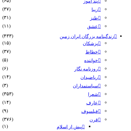
(۶۵)
پند آموز
(۳۷)
زیبا
(۳۱)
طنز
(۱۱)
عشق
(۴۳۳)
زندگینامه بزرگان ایران زمین
(۱۵)
پزشکان
(۳۷)
خطاط
(۵)
خواننده
(۶)
روزنامه نگار
(۱۴)
ریاضیدان
(۳)
سیاستمداران
(۳۵۳)
شعرا
(۱۴)
عارف
(۹)
فیلسوف
(۳۷۶)
قرن
(۱)
پیش از اسلام