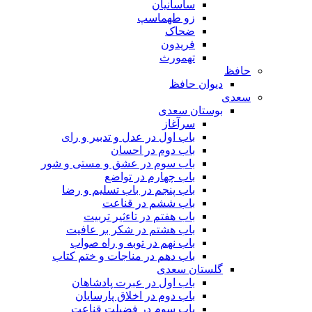
ساسانیان
زو طهماسپ‏
ضحاک
فریدون
تهمورث
حافظ
دیوان حافظ
سعدی
بوستان سعدی
سرآغاز
باب اول در عدل و تدبیر و رای
باب دوم در احسان
باب سوم در عشق و مستی و شور
باب چهارم در تواضع
باب پنجم در باب تسلیم و رضا
باب ششم در قناعت
باب هفتم در تاءثیر تربیت
باب هشتم در شکر بر عافیت
باب نهم در توبه و راه صواب
باب دهم در مناجات و ختم کتاب
گلستان سعدی
باب اول در عبرت پادشاهان
باب دوم در اخلاق پارسایان
باب سوم در فضیلت قناعت