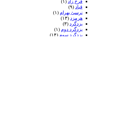
فرخ زاد
(۱)
قباد
(۹)
نرسئ بهرام‏
(۱)
هرمزد
(۱۳)
یزدگرد
(۳)
یزدگرد دوم
(۱)
یزدگرد سوم
(۱۴)
ضحاک
(۷)
فریدون
(۲۶)
ایرج
(۷)
کیومرث
(۲)
کی قباد
(۶)
کی کاووس
(۹۳)
سیاوش
(۵۸)
کین سیاوش
(۱۳)
کیخسرو
(۲۵۴)
داستان بیژن و منیژه
(۲۹)
رزم ایرانیان و تورانیان
(۱۷۷)
جنگ بزرگ کی خسرو با افراسیاب
(۴۴)
جنگ دوازده رخ
(۱۴)
جنگ یازده رخ
(۱۴)
گرشاسپ
(۱)
گشتاسب
(۹۳)