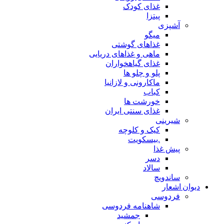
غذای کودک
پیتزا
آشپزی
میگو
غذاهای گوشتی
ماهی و غذاهای دریایی
غذای گیاهخواران
پلو و چلو ها
ماکارونی و لازانیا
کباب
خورشت ها
غذای سنتی ایران
شیرینی
کیک و کلوچه
.بیسکویت
پیش غذا
دسر
سالاد
ساندویچ
دیوان اشعار
فردوسی
شاهنامه فردوسی
جمشید