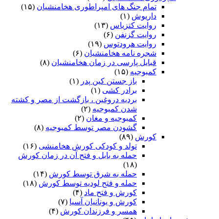
تمام جنگ های امپراطوری هخامنشیان
(۱۵)
داریوش
(۱)
روایت کتزیاس
(۱۳)
روایت گزنفن
(۶)
روایت هرودتوس
(۱۹)
شجره نامه هخامنشیان
(۶)
قبایل پارسی در زمان هخامنشیان
(۸)
کمبوجیه
(۱۵)
باز جستن کین پدر
(۱)
برادر کشی
(۱)
بردیه دروغین ، بازگشت از مصر و کشته
شدن کمبوجیه
(۲)
کمبوجیه و مغان
(۲)
گشودن مصر توسط کمبوجیه
(۸)
کورش
(۸۹)
تولد و کودکی کورش هخامنشی
(۱۶)
حمله به بابل و فتح آن در زمان کورش
(۱۸)
حمله به شرق توسط کورش
(۱۴)
حمله و فتح لودیه توسط کورش
(۱۸)
کورش و فتح ماد
(۴)
کورش و یونانیان آسیا
(۷)
همسر و فرزندان کورش
(۴)