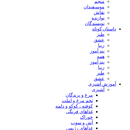
منجم
موسیقیدان
نقاش
نوازنده
نویسندگان
داستان کوتاه
طنز
عشق
زیبا
پند آموز
همه
پند آموز
زیبا
طنز
عشق
آموزش آشپزی
آشپزی
مرغ و پرندگان
تخم مرغ و املت
کوفته ، کوکو و دلمه
غذاهای فرنگی
خوراک
آش و سوپ
غذاهای رژیمی