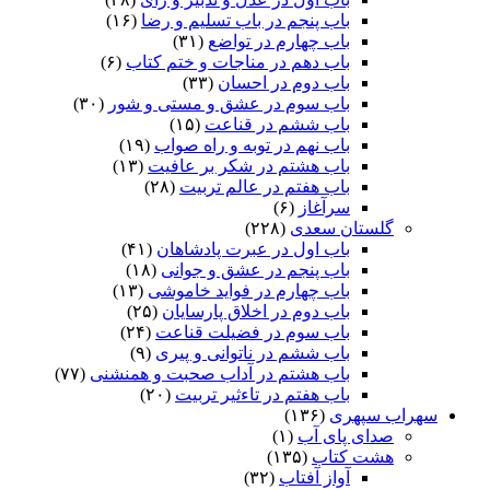
باب پنجم در باب تسلیم و رضا
(۱۶)
باب چهارم در تواضع
(۳۱)
باب دهم در مناجات و ختم کتاب
(۶)
باب دوم در احسان
(۳۳)
باب سوم در عشق و مستی و شور
(۳۰)
باب ششم در قناعت
(۱۵)
باب نهم در توبه و راه صواب
(۱۹)
باب هشتم در شکر بر عافیت
(۱۳)
باب هفتم در عالم تربیت
(۲۸)
سرآغاز
(۶)
گلستان سعدی
(۲۲۸)
باب اول در عبرت پادشاهان
(۴۱)
باب پنجم در عشق و جوانى
(۱۸)
باب چهارم در فواید خاموشى
(۱۳)
باب دوم در اخلاق پارسایان
(۲۵)
باب سوم در فضیلت قناعت
(۲۴)
باب ششم در ناتوانى و پیرى
(۹)
باب هشتم در آداب صحبت و همنشنى
(۷۷)
باب هفتم در تاءثیر تربیت
(۲۰)
سهراب سپهری
(۱۳۶)
صدای پای آب
(۱)
هشت کتاب
(۱۳۵)
آواز آفتاب
(۳۲)