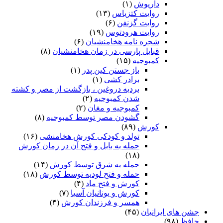
داریوش
(۱)
روایت کتزیاس
(۱۳)
روایت گزنفن
(۶)
روایت هرودتوس
(۱۹)
شجره نامه هخامنشیان
(۶)
قبایل پارسی در زمان هخامنشیان
(۸)
کمبوجیه
(۱۵)
باز جستن کین پدر
(۱)
برادر کشی
(۱)
بردیه دروغین ، بازگشت از مصر و کشته
شدن کمبوجیه
(۲)
کمبوجیه و مغان
(۲)
گشودن مصر توسط کمبوجیه
(۸)
کورش
(۸۹)
تولد و کودکی کورش هخامنشی
(۱۶)
حمله به بابل و فتح آن در زمان کورش
(۱۸)
حمله به شرق توسط کورش
(۱۴)
حمله و فتح لودیه توسط کورش
(۱۸)
کورش و فتح ماد
(۴)
کورش و یونانیان آسیا
(۷)
همسر و فرزندان کورش
(۴)
جشن های ایرانیان
(۴۵)
حافظ
(۹۸)