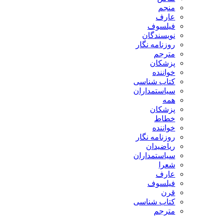
منجم
عارف
فیلسوف
نویسندگان
روزنامه نگار
مترجم
پزشکان
خواننده
کتاب شناسی
سیاستمداران
همه
پزشکان
خطاط
خواننده
روزنامه نگار
ریاضیدان
سیاستمداران
شعرا
عارف
فیلسوف
قرن
کتاب شناسی
مترجم