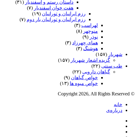
داستان رستم و اسفندیار
(۳۱)
هفت خوان اسفندیار
(۷)
رزم ایرانیان و تورانیان
(۱۹)
رزم ایرانیان و تورانیان بار دوم
(۷)
لهراسب
(۳)
منوچهر
(۸)
نوذر
(۹)
هماى چهرزاد
(۳)
هوشنگ
(۳)
شهریار
(۱۵۷)
گزیده اشعار شهریار
(۱۵۷)
طب سنتی
(۲۲)
گیاهان دارویی
(۲۲)
خواص گیاهان
(۹)
خواص میوه ها
(۱۳)
© Copyright 2026, All Rights Reserved
خانه
درباره‌ی
فیس
X
بوک
یوتیوب