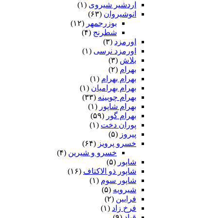
اردشیر شیروی
(۱)
انوشیروان
(۶۳)
بوزرجمهر
(۱۲)
شطرنج
(۴)
اورمزد
(۳)
اورمزد نرسى‏
(۱)
بلاش
(۳)
بهرام
(۲)
بهرام بهرام
(۱)
بهرام بهرامیان‏
(۱)
بهرام چوبینه
(۳۳)
بهرام شاپور
(۱)
بهرام گور
(۵۹)
پوران دخت
(۱)
پیروز
(۵)
خسرو پرویز
(۶۴)
خسرو و شیرین
(۴)
شاپور
(۵)
شاپور ذو الاکتاف
(۱۶)
شاپور سوم‏
(۱)
شیرویه
(۵)
فرایین
(۲)
فرخ زاد
(۱)
قباد
(۹)