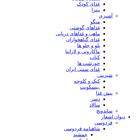
غذای کودک
پیتزا
آشپزی
میگو
غذاهای گوشتی
ماهی و غذاهای دریایی
غذای گیاهخواران
پلو و چلو ها
ماکارونی و لازانیا
کباب
خورشت ها
غذای سنتی ایران
شیرینی
کیک و کلوچه
.بیسکویت
پیش غذا
دسر
سالاد
ساندویچ
دیوان اشعار
فردوسی
شاهنامه فردوسی
جمشید