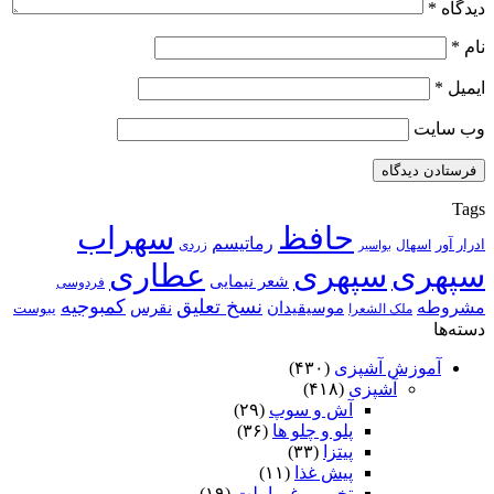
دیدگاه
*
نام
*
ایمیل
*
وب‌ سایت
Tags
حافظ
سهراب
رماتیسم
ادرار آور
اسهال
زردی
بواسیر
سپهری
سپهری
عطاری
شعر نیمایی
فردوسی
نسخ تعلیق
کمبوجیه
مشروطه
موسیقیدان
نقرس
یبوست
ملک الشعرا
دسته‌ها
آموزش آشپزی
(۴۳۰)
آشپزی
(۴۱۸)
آش و سوپ
(۲۹)
پلو و چلو ها
(۳۶)
پیتزا
(۳۳)
پیش غذا
(۱۱)
تخم مرغ و املت
(۱۹)