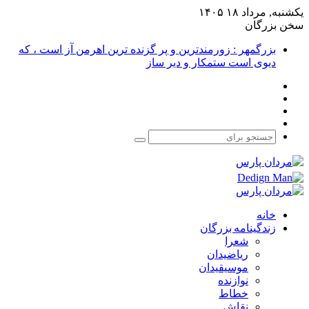
یکشنبه, مرداد ۱۸ ۱۴۰۵
سخن بزرگان
بزرگمهر : زورمندترین و پر گزنده ترین اهرمن آز است ، که
دیوی است ستمکار و دیر ساز
فیس
X
بوک
یوتیوب
اینستاگرام
جستجو
برای
خانه
زندگینامه بزرگان
شعرا
ریاضیدان
موسیقیدان
نوازنده
خطاط
نقاش