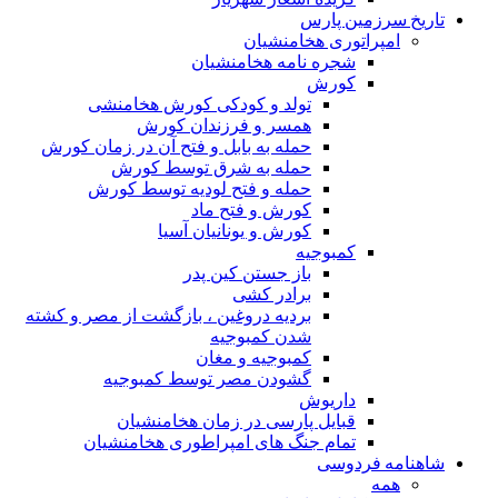
تاریخ سرزمین پارس
امپراتوری هخامنشیان
شجره نامه هخامنشیان
کورش
تولد و کودکی کورش هخامنشی
همسر و فرزندان کورش
حمله به بابل و فتح آن در زمان کورش
حمله به شرق توسط کورش
حمله و فتح لودیه توسط کورش
کورش و فتح ماد
کورش و یونانیان آسیا
کمبوجیه
باز جستن کین پدر
برادر کشی
بردیه دروغین ، بازگشت از مصر و کشته
شدن کمبوجیه
کمبوجیه و مغان
گشودن مصر توسط کمبوجیه
داریوش
قبایل پارسی در زمان هخامنشیان
تمام جنگ های امپراطوری هخامنشیان
شاهنامه فردوسی
همه