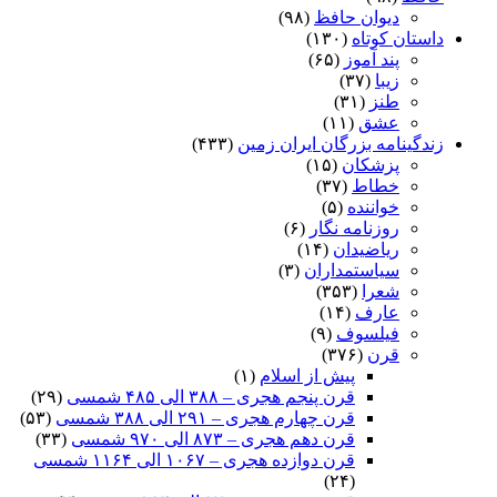
دیوان حافظ
(۹۸)
داستان کوتاه
(۱۳۰)
پند آموز
(۶۵)
زیبا
(۳۷)
طنز
(۳۱)
عشق
(۱۱)
زندگینامه بزرگان ایران زمین
(۴۳۳)
پزشکان
(۱۵)
خطاط
(۳۷)
خواننده
(۵)
روزنامه نگار
(۶)
ریاضیدان
(۱۴)
سیاستمداران
(۳)
شعرا
(۳۵۳)
عارف
(۱۴)
فیلسوف
(۹)
قرن
(۳۷۶)
پیش از اسلام
(۱)
قرن پنجم هجری – ۳۸۸ الی ۴۸۵ شمسی
(۲۹)
قرن چهارم هجری – ۲۹۱ الی ۳۸۸ شمسی
(۵۳)
قرن دهم هجری – ۸۷۳ الی ۹۷۰ شمسی
(۳۳)
قرن دوازده هجری – ۱۰۶۷ الی ۱۱۶۴ شمسی
(۲۴)