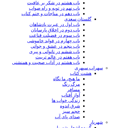
باب هشتم در شکر بر عافیت
باب نهم در توبه و راه صواب
باب دهم در مناجات و ختم کتاب
گلستان سعدی
باب اول در عبرت پادشاهان
باب دوم در اخلاق پارسایان
باب سوم در فضیلت قناعت
باب چهارم در فواید خاموشى
باب پنجم در عشق و جوانى
باب ششم در ناتوانى و پیرى
باب هفتم در عالم تربیت
باب هشتم در آداب صحبت و همنشنى
سهراب سپهری
هشت کتاب
ما هیچ، ما نگاه
مرگ رنگ
مسافر
آواز آفتاب
زندگی خواب ها
شرق اندوه
حجم سبز
صدای پای آب
شهریار
گزیده اشعار شهریار