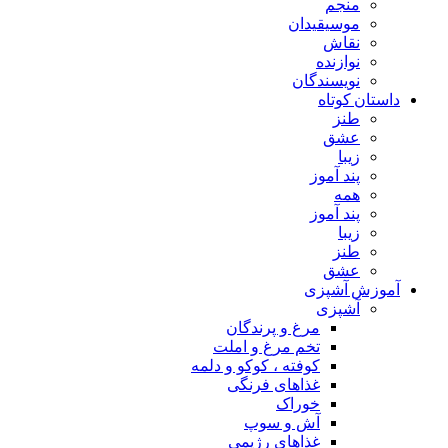
منجم
موسیقیدان
نقاش
نوازنده
نویسندگان
داستان کوتاه
طنز
عشق
زیبا
پند آموز
همه
پند آموز
زیبا
طنز
عشق
آموزش آشپزی
آشپزی
مرغ و پرندگان
تخم مرغ و املت
کوفته ، کوکو و دلمه
غذاهای فرنگی
خوراک
آش و سوپ
غذاهای رژیمی