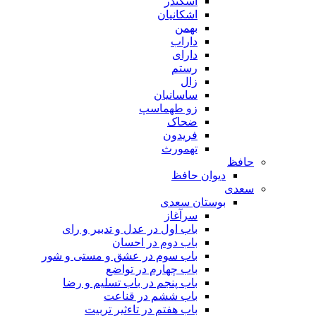
اسکندر
اشکانیان
بهمن
داراب
دارای
رستم
زال
ساسانیان
زو طهماسپ‏
ضحاک
فریدون
تهمورث
حافظ
دیوان حافظ
سعدی
بوستان سعدی
سرآغاز
باب اول در عدل و تدبیر و رای
باب دوم در احسان
باب سوم در عشق و مستی و شور
باب چهارم در تواضع
باب پنجم در باب تسلیم و رضا
باب ششم در قناعت
باب هفتم در تاءثیر تربیت