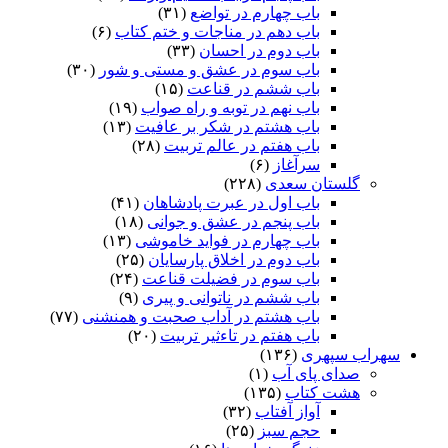
باب چهارم در تواضع
(۳۱)
باب دهم در مناجات و ختم کتاب
(۶)
باب دوم در احسان
(۳۳)
باب سوم در عشق و مستی و شور
(۳۰)
باب ششم در قناعت
(۱۵)
باب نهم در توبه و راه صواب
(۱۹)
باب هشتم در شکر بر عافیت
(۱۳)
باب هفتم در عالم تربیت
(۲۸)
سرآغاز
(۶)
گلستان سعدی
(۲۲۸)
باب اول در عبرت پادشاهان
(۴۱)
باب پنجم در عشق و جوانى
(۱۸)
باب چهارم در فواید خاموشى
(۱۳)
باب دوم در اخلاق پارسایان
(۲۵)
باب سوم در فضیلت قناعت
(۲۴)
باب ششم در ناتوانى و پیرى
(۹)
باب هشتم در آداب صحبت و همنشنى
(۷۷)
باب هفتم در تاءثیر تربیت
(۲۰)
سهراب سپهری
(۱۳۶)
صدای پای آب
(۱)
هشت کتاب
(۱۳۵)
آواز آفتاب
(۳۲)
حجم سبز
(۲۵)