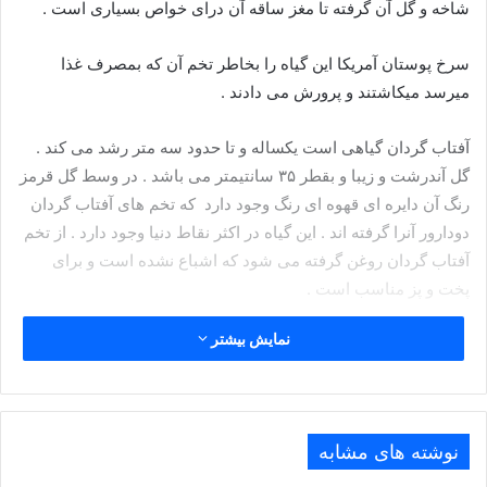
شاخه و گل آن گرفته تا مغز ساقه آن درای خواص بسیاری است .
سرخ پوستان آمریکا این گیاه را بخاطر تخم آن که بمصرف غذا
میرسد میکاشتند و پرورش می دادند .
آفتاب گردان گیاهی است یکساله و تا حدود سه متر رشد می کند .
گل آندرشت و زیبا و بقطر ۳۵ سانتیمتر می باشد . در وسط گل قرمز
رنگ آن دایره ای قهوه ای رنگ وجود دارد که تخم های آفتاب گردان
دودارور آنرا گرفته اند . این گیاه در اکثر نقاط دنیا وجود دارد . از تخم
آفتاب گردان روغن گرفته می شود که اشباع نشده است و برای
پخت و پز مناسب است .
نمایش بیشتر
ترکیبات شیمیایی:
تخمه آفتاب بسیار مقوی است درای ۲۴% مواد پروتئینی ، ۴۷% روغن
، ۲۰% مواد هیداروکربن ، ۸% فسفر ، ۹% پتاسیم و بغیر از این مواد
نوشته های مشابه
درای ویتامین های A و B نیز می باشد .