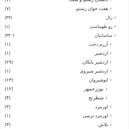
هفت خوان رستم‏
(۷)
زال
(۳۳)
زو طهماسپ‏
(۱)
ساسانیان
(۳۴۰)
آزرم دخت
(۱)
اردشیر
(۱)
اردشیر بابکان
(۲۹)
اردشیر شیروی
(۱)
انوشیروان
(۶۳)
بوزرجمهر
(۱۲)
شطرنج
(۴)
اورمزد
(۳)
اورمزد نرسى‏
(۱)
بلاش
(۳)