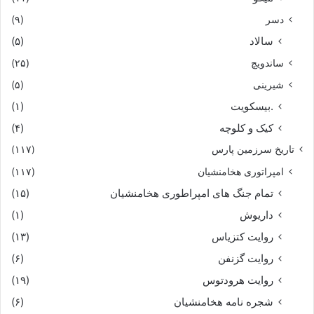
دسر
(۹)
سالاد
(۵)
ساندویچ
(۲۵)
شیرینی
(۵)
.بیسکویت
(۱)
کیک و کلوچه
(۴)
تاریخ سرزمین پارس
(۱۱۷)
امپراتوری هخامنشیان
(۱۱۷)
تمام جنگ های امپراطوری هخامنشیان
(۱۵)
داریوش
(۱)
روایت کتزیاس
(۱۳)
روایت گزنفن
(۶)
روایت هرودتوس
(۱۹)
شجره نامه هخامنشیان
(۶)