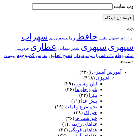
وب‌ سایت
Tags
حافظ
سهراب
رماتیسم
ادرار آور
اسهال
زردی
بواسیر
سپهری
سپهری
عطاری
شعر نیمایی
فردوسی
نسخ تعلیق
کمبوجیه
مشروطه
موسیقیدان
نقرس
یبوست
ملک الشعرا
دسته‌ها
آموزش آشپزی
(۴۳۰)
آشپزی
(۴۱۸)
آش و سوپ
(۲۹)
پلو و چلو ها
(۳۶)
پیتزا
(۳۳)
پیش غذا
(۱۱)
تخم مرغ و املت
(۱۹)
خوراک
(۳۸)
خورشت ها
(۳۶)
غذاهای رژیمی
(۱)
غذاهای فرنگی
(۲۲)
غذاهای گوشتی
(۲۷)