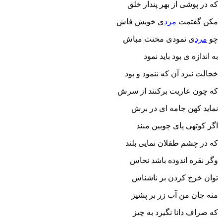
که در پوشی از بهر پندار خلق
مکن گفتمت
مرد
ی خویش فاش
چو
مرد
ی نمودی مخنث مباش
به اندازه ی بود باید نمود
خجالت نبرد آن که ننمود و بود
که چون عاریت برکنند از سرش
نماید کهن جامه ای در برش
اگر کوتهی پای چوبین مبند
که در چشم طفلان نمایی بلند
وگر نقره اندوده باشد نحاس
توان خرج کردن بر ناشناس
منه جان من آب زر بر پشیز
که صراف دانا نگیرد به چیز