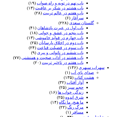
باب نهم در توبه و راه صواب
(۱۹)
باب هشتم در شکر بر عافیت
(۱۳)
باب هفتم در عالم تربیت
(۲۸)
سرآغاز
(۶)
گلستان سعدی
(۲۲۸)
باب اول در عبرت پادشاهان
(۴۱)
باب پنجم در عشق و جوانى
(۱۸)
باب چهارم در فواید خاموشى
(۱۳)
باب دوم در اخلاق پارسایان
(۲۵)
باب سوم در فضیلت قناعت
(۲۴)
باب ششم در ناتوانى و پیرى
(۹)
باب هشتم در آداب صحبت و همنشنى
(۷۷)
باب هفتم در تاءثیر تربیت
(۲۰)
سهراب سپهری
(۱۳۶)
صدای پای آب
(۱)
هشت کتاب
(۱۳۵)
آواز آفتاب
(۳۲)
حجم سبز
(۲۵)
زندگی خواب ها
(۱۶)
شرق اندوه
(۲۵)
ما هیچ، ما نگاه
(۱۴)
مرگ رنگ
(۲۲)
مسافر
(۱)