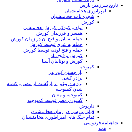
تاریخ سرزمین پارس
امپراتوری هخامنشیان
شجره نامه هخامنشیان
کورش
تولد و کودکی کورش هخامنشی
همسر و فرزندان کورش
حمله به بابل و فتح آن در زمان کورش
حمله به شرق توسط کورش
حمله و فتح لودیه توسط کورش
کورش و فتح ماد
کورش و یونانیان آسیا
کمبوجیه
باز جستن کین پدر
برادر کشی
بردیه دروغین ، بازگشت از مصر و کشته
شدن کمبوجیه
کمبوجیه و مغان
گشودن مصر توسط کمبوجیه
داریوش
قبایل پارسی در زمان هخامنشیان
تمام جنگ های امپراطوری هخامنشیان
شاهنامه فردوسی
همه