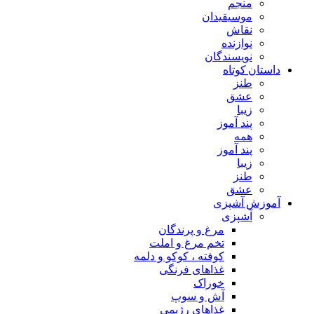
منجم
موسیقیدان
نقاش
نوازنده
نویسندگان
داستان کوتاه
طنز
عشق
زیبا
پند آموز
همه
پند آموز
زیبا
طنز
عشق
آموزش آشپزی
آشپزی
مرغ و پرندگان
تخم مرغ و املت
کوفته ، کوکو و دلمه
غذاهای فرنگی
خوراک
آش و سوپ
غذاهای رژیمی