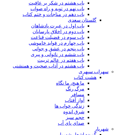
باب هشتم در شکر بر عافیت
باب نهم در توبه و راه صواب
باب دهم در مناجات و ختم کتاب
گلستان سعدی
باب اول در عبرت پادشاهان
باب دوم در اخلاق پارسایان
باب سوم در فضیلت قناعت
باب چهارم در فواید خاموشى
باب پنجم در عشق و جوانى
باب ششم در ناتوانى و پیرى
باب هفتم در عالم تربیت
باب هشتم در آداب صحبت و همنشنى
سهراب سپهری
هشت کتاب
ما هیچ، ما نگاه
مرگ رنگ
مسافر
آواز آفتاب
زندگی خواب ها
شرق اندوه
حجم سبز
صدای پای آب
شهریار
گزیده اشعار شهریار