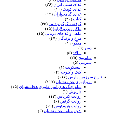
غذای سنتی ایران
(۳۶)
غذای کودک
(۱۰)
غذای گیاهخواران
(۱۴)
کباب
(۲۰)
کوفته ، کوکو و دلمه
(۴۵)
ماکارونی و لازانیا
(۱۵)
ماهی و غذاهای دریایی
(۱۵)
مرغ و پرندگان
(۴۷)
میگو
(۱۱)
دسر
(۹)
سالاد
(۵)
ساندویچ
(۲۵)
شیرینی
(۵)
.بیسکویت
(۱)
کیک و کلوچه
(۴)
تاریخ سرزمین پارس
(۱۱۷)
امپراتوری هخامنشیان
(۱۱۷)
تمام جنگ های امپراطوری هخامنشیان
(۱۵)
داریوش
(۱)
روایت کتزیاس
(۱۳)
روایت گزنفن
(۶)
روایت هرودتوس
(۱۹)
شجره نامه هخامنشیان
(۶)