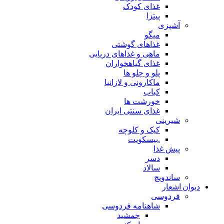
غذای کودک
پیتزا
آشپزی
میگو
غذاهای گوشتی
ماهی و غذاهای دریایی
غذای گیاهخواران
پلو و چلو ها
ماکارونی و لازانیا
کباب
خورشت ها
غذای سنتی ایران
شیرینی
کیک و کلوچه
.بیسکویت
پیش غذا
دسر
سالاد
ساندویچ
دیوان اشعار
فردوسی
شاهنامه فردوسی
جمشید