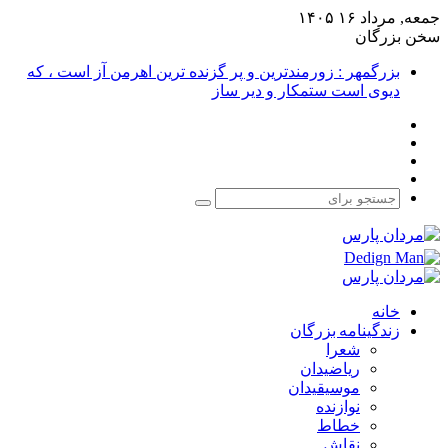
جمعه, مرداد ۱۶ ۱۴۰۵
سخن بزرگان
بزرگمهر : زورمندترین و پر گزنده ترین اهرمن آز است ، که
دیوی است ستمکار و دیر ساز
فیس
X
بوک
یوتیوب
اینستاگرام
جستجو
برای
خانه
زندگینامه بزرگان
شعرا
ریاضیدان
موسیقیدان
نوازنده
خطاط
نقاش