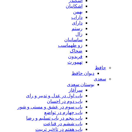
اسکندر
اشکانیان
بهمن
داراب
دارای
رستم
زال
ساسانیان
زو طهماسپ‏
ضحاک
فریدون
تهمورث
حافظ
دیوان حافظ
سعدی
بوستان سعدی
سرآغاز
باب اول در عدل و تدبیر و رای
باب دوم در احسان
باب سوم در عشق و مستی و شور
باب چهارم در تواضع
باب پنجم در باب تسلیم و رضا
باب ششم در قناعت
باب هفتم در تاءثیر تربیت