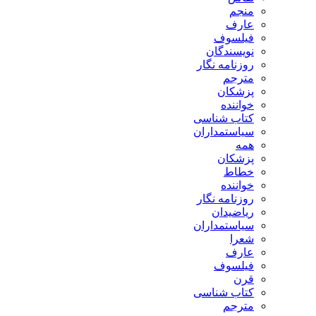
منجم
عارف
فیلسوف
نویسندگان
روزنامه نگار
مترجم
پزشکان
خواننده
کتاب شناسی
سیاستمداران
همه
پزشکان
خطاط
خواننده
روزنامه نگار
ریاضیدان
سیاستمداران
شعرا
عارف
فیلسوف
قرن
کتاب شناسی
مترجم