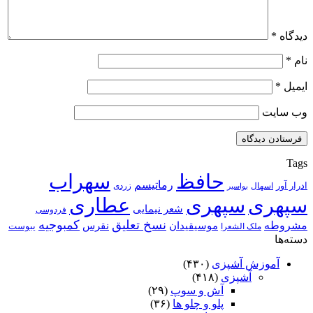
دیدگاه
*
نام
*
ایمیل
*
وب‌ سایت
Tags
حافظ
سهراب
رماتیسم
ادرار آور
اسهال
زردی
بواسیر
سپهری
سپهری
عطاری
شعر نیمایی
فردوسی
نسخ تعلیق
کمبوجیه
مشروطه
موسیقیدان
نقرس
یبوست
ملک الشعرا
دسته‌ها
آموزش آشپزی
(۴۳۰)
آشپزی
(۴۱۸)
آش و سوپ
(۲۹)
پلو و چلو ها
(۳۶)