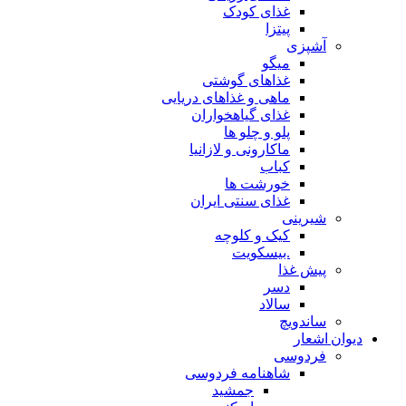
غذای کودک
پیتزا
آشپزی
میگو
غذاهای گوشتی
ماهی و غذاهای دریایی
غذای گیاهخواران
پلو و چلو ها
ماکارونی و لازانیا
کباب
خورشت ها
غذای سنتی ایران
شیرینی
کیک و کلوچه
.بیسکویت
پیش غذا
دسر
سالاد
ساندویچ
دیوان اشعار
فردوسی
شاهنامه فردوسی
جمشید