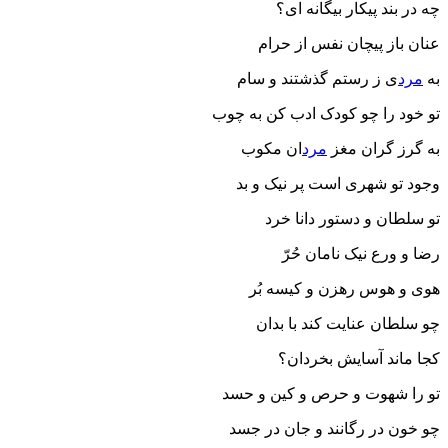
چه در بند پیکار بیگانه ای؟
عنان باز پیچان نفس از حرام
به
مرد
ی ز رستم گذشتند و سام
تو خود را چو کودک ادب کن به چوب
به گرز گران مغز
مرد
ان مکوب
وجود تو شهری است پر نیک و بد
تو سلطان و دستور دانا خرد
رضا و ورع نیک نامان حُرّ
هوی و هوس رهزن و کیسه بُر
چو سلطان عنایت کند با بدان
کجا ماند آسایش بخردان؟
تو را شهوت و حرص و کین و حسد
چو خون در رگانند و جان در جسد