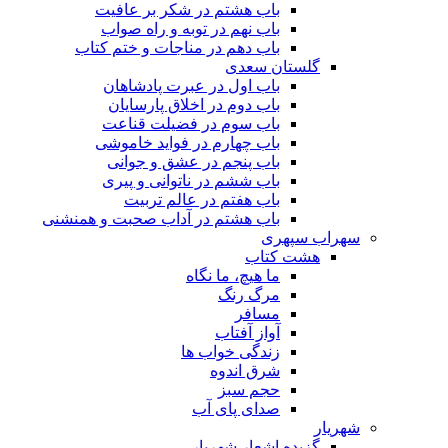
باب هشتم در شکر بر عافیت
باب نهم در توبه و راه صواب
باب دهم در مناجات و ختم کتاب
گلستان سعدی
باب اول در عبرت پادشاهان
باب دوم در اخلاق پارسایان
باب سوم در فضیلت قناعت
باب چهارم در فواید خاموشى
باب پنجم در عشق و جوانى
باب ششم در ناتوانى و پیرى
باب هفتم در عالم تربیت
باب هشتم در آداب صحبت و همنشنى
سهراب سپهری
هشت کتاب
ما هیچ، ما نگاه
مرگ رنگ
مسافر
آواز آفتاب
زندگی خواب ها
شرق اندوه
حجم سبز
صدای پای آب
شهریار
گزیده اشعار شهریار