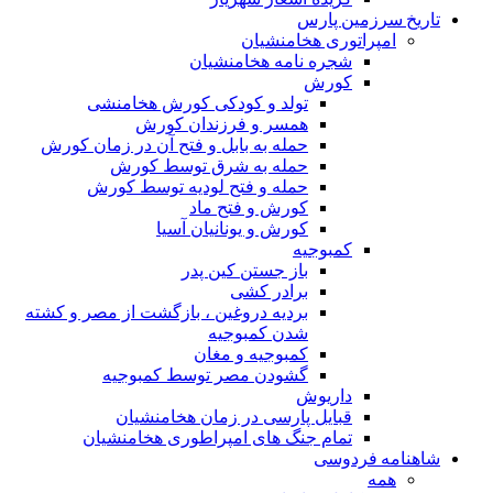
تاریخ سرزمین پارس
امپراتوری هخامنشیان
شجره نامه هخامنشیان
کورش
تولد و کودکی کورش هخامنشی
همسر و فرزندان کورش
حمله به بابل و فتح آن در زمان کورش
حمله به شرق توسط کورش
حمله و فتح لودیه توسط کورش
کورش و فتح ماد
کورش و یونانیان آسیا
کمبوجیه
باز جستن کین پدر
برادر کشی
بردیه دروغین ، بازگشت از مصر و کشته
شدن کمبوجیه
کمبوجیه و مغان
گشودن مصر توسط کمبوجیه
داریوش
قبایل پارسی در زمان هخامنشیان
تمام جنگ های امپراطوری هخامنشیان
شاهنامه فردوسی
همه