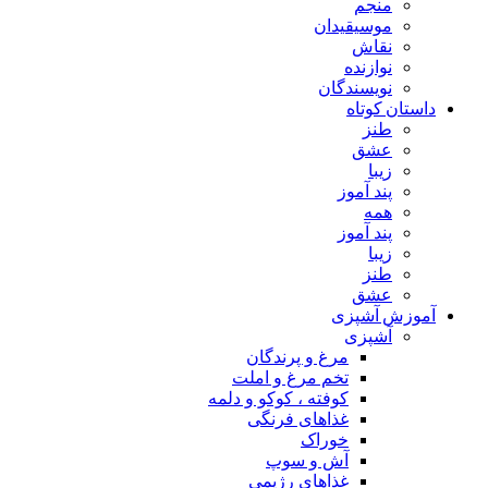
منجم
موسیقیدان
نقاش
نوازنده
نویسندگان
داستان کوتاه
طنز
عشق
زیبا
پند آموز
همه
پند آموز
زیبا
طنز
عشق
آموزش آشپزی
آشپزی
مرغ و پرندگان
تخم مرغ و املت
کوفته ، کوکو و دلمه
غذاهای فرنگی
خوراک
آش و سوپ
غذاهای رژیمی