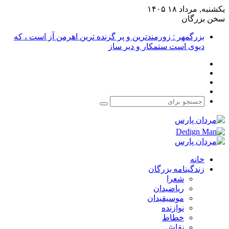
یکشنبه, مرداد ۱۸ ۱۴۰۵
سخن بزرگان
بزرگمهر : زورمندترین و پر گزنده ترین اهرمن آز است ، که
دیوی است ستمکار و دیر ساز
فیس
X
بوک
یوتیوب
اینستاگرام
جستجو
برای
خانه
زندگینامه بزرگان
شعرا
ریاضیدان
موسیقیدان
نوازنده
خطاط
نقاش