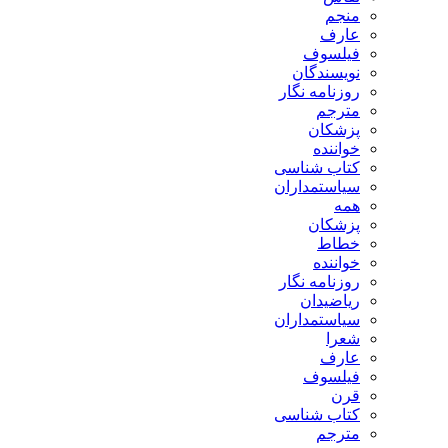
منجم
عارف
فیلسوف
نویسندگان
روزنامه نگار
مترجم
پزشکان
خواننده
کتاب شناسی
سیاستمداران
همه
پزشکان
خطاط
خواننده
روزنامه نگار
ریاضیدان
سیاستمداران
شعرا
عارف
فیلسوف
قرن
کتاب شناسی
مترجم