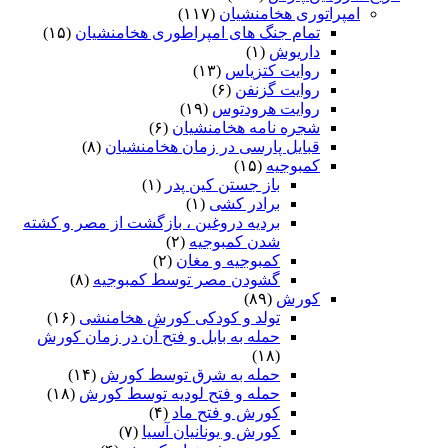
امپراتوری هخامنشیان
(۱۱۷)
تمام جنگ های امپراطوری هخامنشیان
(۱۵)
داریوش
(۱)
روایت کتزیاس
(۱۳)
روایت گزنفن
(۶)
روایت هرودتوس
(۱۹)
شجره نامه هخامنشیان
(۶)
قبایل پارسی در زمان هخامنشیان
(۸)
کمبوجیه
(۱۵)
باز جستن کین پدر
(۱)
برادر کشی
(۱)
بردیه دروغین ، بازگشت از مصر و کشته
شدن کمبوجیه
(۲)
کمبوجیه و مغان
(۲)
گشودن مصر توسط کمبوجیه
(۸)
کورش
(۸۹)
تولد و کودکی کورش هخامنشی
(۱۶)
حمله به بابل و فتح آن در زمان کورش
(۱۸)
حمله به شرق توسط کورش
(۱۴)
حمله و فتح لودیه توسط کورش
(۱۸)
کورش و فتح ماد
(۴)
کورش و یونانیان آسیا
(۷)