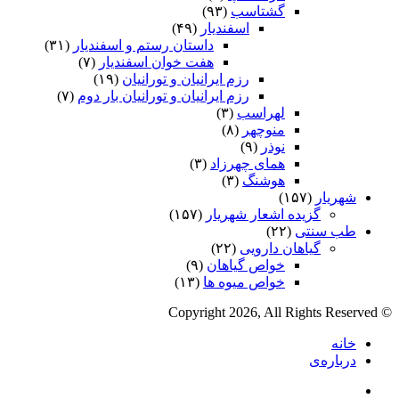
گشتاسب
(۹۳)
اسفندیار
(۴۹)
داستان رستم و اسفندیار
(۳۱)
هفت خوان اسفندیار
(۷)
رزم ایرانیان و تورانیان
(۱۹)
رزم ایرانیان و تورانیان بار دوم
(۷)
لهراسب
(۳)
منوچهر
(۸)
نوذر
(۹)
هماى چهرزاد
(۳)
هوشنگ
(۳)
شهریار
(۱۵۷)
گزیده اشعار شهریار
(۱۵۷)
طب سنتی
(۲۲)
گیاهان دارویی
(۲۲)
خواص گیاهان
(۹)
خواص میوه ها
(۱۳)
© Copyright 2026, All Rights Reserved
خانه
درباره‌ی
فیس