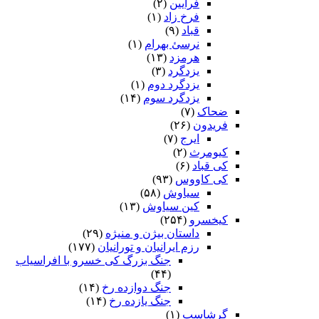
فرایین
(۲)
فرخ زاد
(۱)
قباد
(۹)
نرسئ بهرام‏
(۱)
هرمزد
(۱۳)
یزدگرد
(۳)
یزدگرد دوم
(۱)
یزدگرد سوم
(۱۴)
ضحاک
(۷)
فریدون
(۲۶)
ایرج
(۷)
کیومرث
(۲)
کی قباد
(۶)
کی کاووس
(۹۳)
سیاوش
(۵۸)
کین سیاوش
(۱۳)
کیخسرو
(۲۵۴)
داستان بیژن و منیژه
(۲۹)
رزم ایرانیان و تورانیان
(۱۷۷)
جنگ بزرگ کی خسرو با افراسیاب
(۴۴)
جنگ دوازده رخ
(۱۴)
جنگ یازده رخ
(۱۴)
گرشاسپ
(۱)