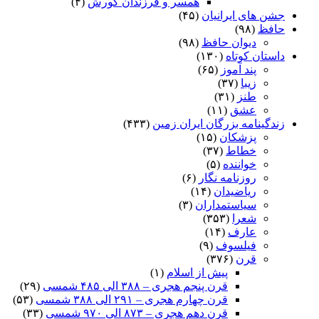
همسر و فرزندان کورش
(۴)
جشن های ایرانیان
(۴۵)
حافظ
(۹۸)
دیوان حافظ
(۹۸)
داستان کوتاه
(۱۳۰)
پند آموز
(۶۵)
زیبا
(۳۷)
طنز
(۳۱)
عشق
(۱۱)
زندگینامه بزرگان ایران زمین
(۴۳۳)
پزشکان
(۱۵)
خطاط
(۳۷)
خواننده
(۵)
روزنامه نگار
(۶)
ریاضیدان
(۱۴)
سیاستمداران
(۳)
شعرا
(۳۵۳)
عارف
(۱۴)
فیلسوف
(۹)
قرن
(۳۷۶)
پیش از اسلام
(۱)
قرن پنجم هجری – ۳۸۸ الی ۴۸۵ شمسی
(۲۹)
قرن چهارم هجری – ۲۹۱ الی ۳۸۸ شمسی
(۵۳)
قرن دهم هجری – ۸۷۳ الی ۹۷۰ شمسی
(۳۳)