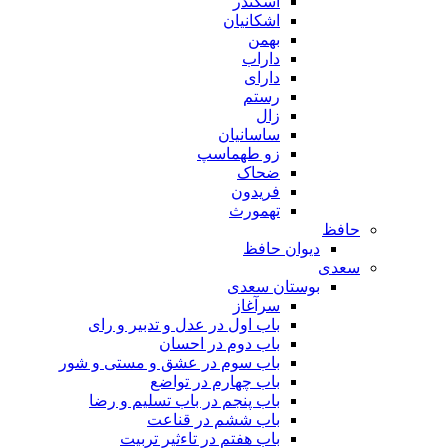
اسکندر
اشکانیان
بهمن
داراب
دارای
رستم
زال
ساسانیان
زو طهماسپ‏
ضحاک
فریدون
تهمورث
حافظ
دیوان حافظ
سعدی
بوستان سعدی
سرآغاز
باب اول در عدل و تدبیر و رای
باب دوم در احسان
باب سوم در عشق و مستی و شور
باب چهارم در تواضع
باب پنجم در باب تسلیم و رضا
باب ششم در قناعت
باب هفتم در تاءثیر تربیت