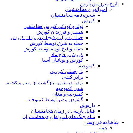
تاریخ سرزمین پارس
امپراتوری هخامنشیان
شجره نامه هخامنشیان
کورش
تولد و کودکی کورش هخامنشی
همسر و فرزندان کورش
حمله به بابل و فتح آن در زمان کورش
حمله به شرق توسط کورش
حمله و فتح لودیه توسط کورش
کورش و فتح ماد
کورش و یونانیان آسیا
کمبوجیه
باز جستن کین پدر
برادر کشی
بردیه دروغین ، بازگشت از مصر و کشته
شدن کمبوجیه
کمبوجیه و مغان
گشودن مصر توسط کمبوجیه
داریوش
قبایل پارسی در زمان هخامنشیان
تمام جنگ های امپراطوری هخامنشیان
شاهنامه فردوسی
همه