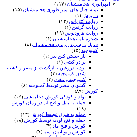
امپراتوری هخامنشیان
(۱۱۷)
تمام جنگ های امپراطوری هخامنشیان
(۱۵)
داریوش
(۱)
روایت کتزیاس
(۱۳)
روایت گزنفن
(۶)
روایت هرودتوس
(۱۹)
شجره نامه هخامنشیان
(۶)
قبایل پارسی در زمان هخامنشیان
(۸)
کمبوجیه
(۱۵)
باز جستن کین پدر
(۱)
برادر کشی
(۱)
بردیه دروغین ، بازگشت از مصر و کشته
شدن کمبوجیه
(۲)
کمبوجیه و مغان
(۲)
گشودن مصر توسط کمبوجیه
(۸)
کورش
(۸۹)
تولد و کودکی کورش هخامنشی
(۱۶)
حمله به بابل و فتح آن در زمان کورش
(۱۸)
حمله به شرق توسط کورش
(۱۴)
حمله و فتح لودیه توسط کورش
(۱۸)
کورش و فتح ماد
(۴)
کورش و یونانیان آسیا
(۷)