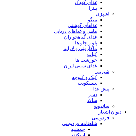
غذای کودک
پیتزا
آشپزی
میگو
غذاهای گوشتی
ماهی و غذاهای دریایی
غذای گیاهخواران
پلو و چلو ها
ماکارونی و لازانیا
کباب
خورشت ها
غذای سنتی ایران
شیرینی
کیک و کلوچه
.بیسکویت
پیش غذا
دسر
سالاد
ساندویچ
دیوان اشعار
فردوسی
شاهنامه فردوسی
جمشید
اسکندر