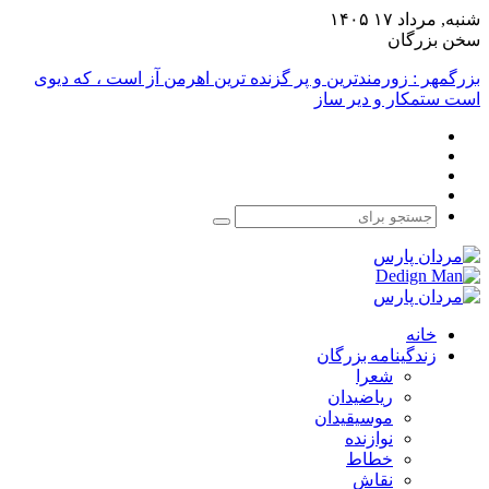
شنبه, مرداد ۱۷ ۱۴۰۵
سخن بزرگان
بزرگمهر : زورمندترین و پر گزنده ترین اهرمن آز است ، که دیوی
است ستمکار و دیر ساز
فیس
X
بوک
یوتیوب
اینستاگرام
جستجو
برای
خانه
زندگینامه بزرگان
شعرا
ریاضیدان
موسیقیدان
نوازنده
خطاط
نقاش