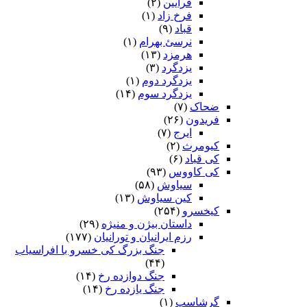
فرایین
(۲)
فرخ زاد
(۱)
قباد
(۹)
نرسئ بهرام‏
(۱)
هرمزد
(۱۳)
یزدگرد
(۳)
یزدگرد دوم
(۱)
یزدگرد سوم
(۱۴)
ضحاک
(۷)
فریدون
(۲۶)
ایرج
(۷)
کیومرث
(۲)
کی قباد
(۶)
کی کاووس
(۹۳)
سیاوش
(۵۸)
کین سیاوش
(۱۳)
کیخسرو
(۲۵۴)
داستان بیژن و منیژه
(۲۹)
رزم ایرانیان و تورانیان
(۱۷۷)
جنگ بزرگ کی خسرو با افراسیاب
(۴۴)
جنگ دوازده رخ
(۱۴)
جنگ یازده رخ
(۱۴)
گرشاسپ
(۱)