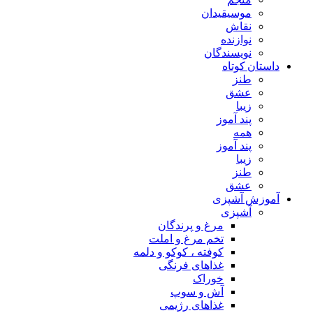
موسیقیدان
نقاش
نوازنده
نویسندگان
داستان کوتاه
طنز
عشق
زیبا
پند آموز
همه
پند آموز
زیبا
طنز
عشق
آموزش آشپزی
آشپزی
مرغ و پرندگان
تخم مرغ و املت
کوفته ، کوکو و دلمه
غذاهای فرنگی
خوراک
آش و سوپ
غذاهای رژیمی