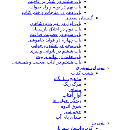
باب هشتم در شکر بر عافیت
باب نهم در توبه و راه صواب
باب دهم در مناجات و ختم کتاب
گلستان سعدی
باب اول در عبرت پادشاهان
باب دوم در اخلاق پارسایان
باب سوم در فضیلت قناعت
باب چهارم در فواید خاموشى
باب پنجم در عشق و جوانى
باب ششم در ناتوانى و پیرى
باب هفتم در عالم تربیت
باب هشتم در آداب صحبت و همنشنى
سهراب سپهری
هشت کتاب
ما هیچ، ما نگاه
مرگ رنگ
مسافر
آواز آفتاب
زندگی خواب ها
شرق اندوه
حجم سبز
صدای پای آب
شهریار
گزیده اشعار شهریار