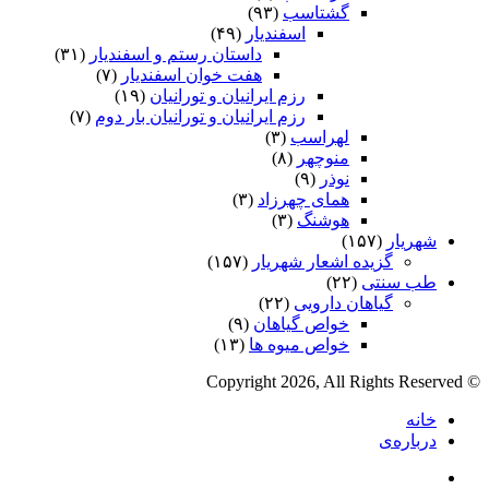
گشتاسب
(۹۳)
اسفندیار
(۴۹)
داستان رستم و اسفندیار
(۳۱)
هفت خوان اسفندیار
(۷)
رزم ایرانیان و تورانیان
(۱۹)
رزم ایرانیان و تورانیان بار دوم
(۷)
لهراسب
(۳)
منوچهر
(۸)
نوذر
(۹)
هماى چهرزاد
(۳)
هوشنگ
(۳)
شهریار
(۱۵۷)
گزیده اشعار شهریار
(۱۵۷)
طب سنتی
(۲۲)
گیاهان دارویی
(۲۲)
خواص گیاهان
(۹)
خواص میوه ها
(۱۳)
© Copyright 2026, All Rights Reserved
خانه
درباره‌ی
فیس