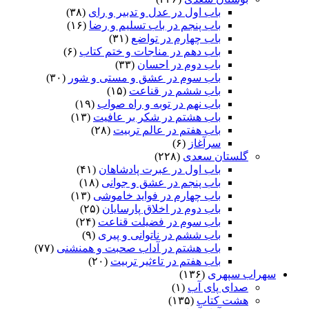
باب اول در عدل و تدبیر و رای
(۳۸)
باب پنجم در باب تسلیم و رضا
(۱۶)
باب چهارم در تواضع
(۳۱)
باب دهم در مناجات و ختم کتاب
(۶)
باب دوم در احسان
(۳۳)
باب سوم در عشق و مستی و شور
(۳۰)
باب ششم در قناعت
(۱۵)
باب نهم در توبه و راه صواب
(۱۹)
باب هشتم در شکر بر عافیت
(۱۳)
باب هفتم در عالم تربیت
(۲۸)
سرآغاز
(۶)
گلستان سعدی
(۲۲۸)
باب اول در عبرت پادشاهان
(۴۱)
باب پنجم در عشق و جوانى
(۱۸)
باب چهارم در فواید خاموشى
(۱۳)
باب دوم در اخلاق پارسایان
(۲۵)
باب سوم در فضیلت قناعت
(۲۴)
باب ششم در ناتوانى و پیرى
(۹)
باب هشتم در آداب صحبت و همنشنى
(۷۷)
باب هفتم در تاءثیر تربیت
(۲۰)
سهراب سپهری
(۱۳۶)
صدای پای آب
(۱)
هشت کتاب
(۱۳۵)