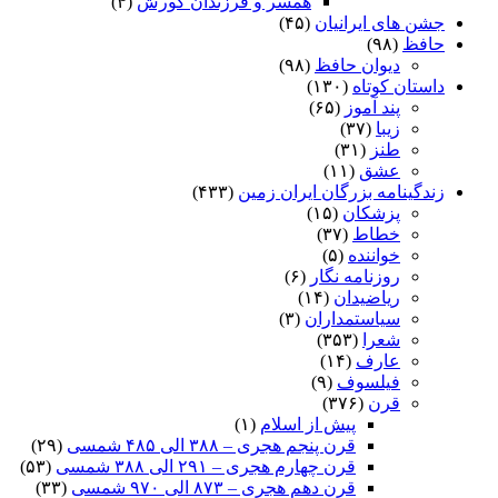
همسر و فرزندان کورش
(۴)
جشن های ایرانیان
(۴۵)
حافظ
(۹۸)
دیوان حافظ
(۹۸)
داستان کوتاه
(۱۳۰)
پند آموز
(۶۵)
زیبا
(۳۷)
طنز
(۳۱)
عشق
(۱۱)
زندگینامه بزرگان ایران زمین
(۴۳۳)
پزشکان
(۱۵)
خطاط
(۳۷)
خواننده
(۵)
روزنامه نگار
(۶)
ریاضیدان
(۱۴)
سیاستمداران
(۳)
شعرا
(۳۵۳)
عارف
(۱۴)
فیلسوف
(۹)
قرن
(۳۷۶)
پیش از اسلام
(۱)
قرن پنجم هجری – ۳۸۸ الی ۴۸۵ شمسی
(۲۹)
قرن چهارم هجری – ۲۹۱ الی ۳۸۸ شمسی
(۵۳)
قرن دهم هجری – ۸۷۳ الی ۹۷۰ شمسی
(۳۳)