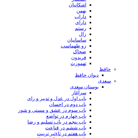
اشکانیان
بهمن
داراب
دارای
رستم
زال
ساسانیان
زو طهماسپ‏
ضحاک
فریدون
تهمورث
حافظ
دیوان حافظ
سعدی
بوستان سعدی
سرآغاز
باب اول در عدل و تدبیر و رای
باب دوم در احسان
باب سوم در عشق و مستی و شور
باب چهارم در تواضع
باب پنجم در باب تسلیم و رضا
باب ششم در قناعت
باب هفتم در تاءثیر تربیت