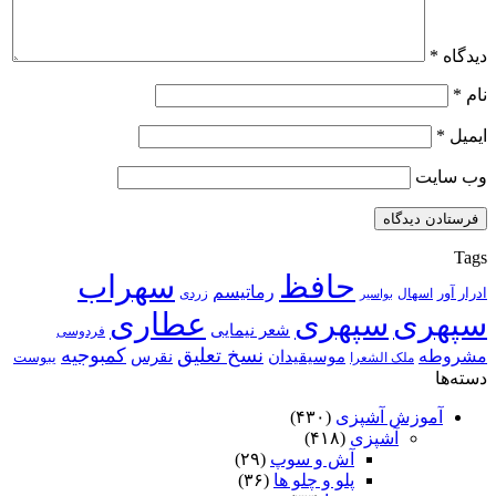
دیدگاه
*
نام
*
ایمیل
*
وب‌ سایت
Tags
حافظ
سهراب
رماتیسم
ادرار آور
اسهال
زردی
بواسیر
سپهری
سپهری
عطاری
شعر نیمایی
فردوسی
نسخ تعلیق
کمبوجیه
مشروطه
موسیقیدان
نقرس
یبوست
ملک الشعرا
دسته‌ها
آموزش آشپزی
(۴۳۰)
آشپزی
(۴۱۸)
آش و سوپ
(۲۹)
پلو و چلو ها
(۳۶)