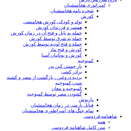
امپراتوری هخامنشیان
شجره نامه هخامنشیان
کورش
تولد و کودکی کورش هخامنشی
همسر و فرزندان کورش
حمله به بابل و فتح آن در زمان کورش
حمله به شرق توسط کورش
حمله و فتح لودیه توسط کورش
کورش و فتح ماد
کورش و یونانیان آسیا
کمبوجیه
باز جستن کین پدر
برادر کشی
بردیه دروغین ، بازگشت از مصر و کشته
شدن کمبوجیه
کمبوجیه و مغان
گشودن مصر توسط کمبوجیه
داریوش
قبایل پارسی در زمان هخامنشیان
تمام جنگ های امپراطوری هخامنشیان
شاهنامه فردوسی
همه
متن کامل شاهنامه فردوسی