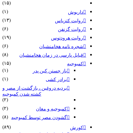
(۱۵)
(۱)
داریوش
(۱۳)
روایت کتزیاس
(۶)
روایت گزنفن
(۱۹)
روایت هرودتوس
(۶)
شجره نامه هخامنشیان
(۸)
قبایل پارسی در زمان هخامنشیان
(۱۵)
کمبوجیه
(۱)
باز جستن کین پدر
(۱)
برادر کشی
بردیه دروغین ، بازگشت از مصر و
کشته شدن کمبوجیه
(۲)
(۲)
کمبوجیه و مغان
(۸)
گشودن مصر توسط کمبوجیه
(۸۹)
کورش