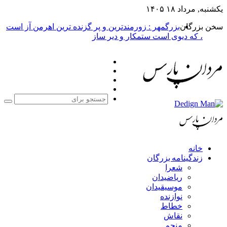
یکشنبه, مرداد ۱۸ ۱۴۰۵
سخن بزرگان
بزرگمهر : زورمندترین و پر گزنده ترین اهرمن آز است
، که دیوی است ستمکار و دیر ساز
فیس
X
بوک
یوتیوب
اینستاگرام
جست
برا
خانه
زندگینامه بزرگان
شعرا
ریاضیدان
موسیقیدان
نوازنده
خطاط
نقاش
منجم