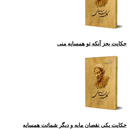
حکایت بجز آنکه تو همسایه منی
حکایت یکی نقصان مایه و دیگر شماتت همسایه