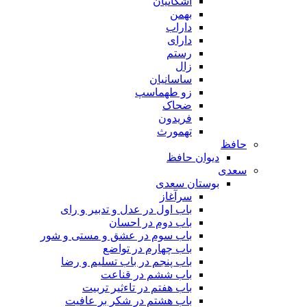
اشکانیان
بهمن
داراب
دارای
رستم
زال
ساسانیان
زو طهماسپ‏
ضحاک
فریدون
تهمورث
حافظ
دیوان حافظ
سعدی
بوستان سعدی
سرآغاز
باب اول در عدل و تدبیر و رای
باب دوم در احسان
باب سوم در عشق و مستی و شور
باب چهارم در تواضع
باب پنجم در باب تسلیم و رضا
باب ششم در قناعت
باب هفتم در تاءثیر تربیت
باب هشتم در شکر بر عافیت