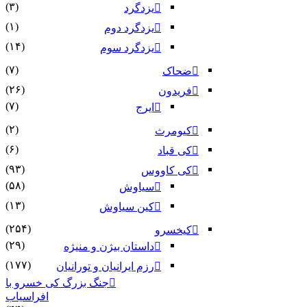
(۳)
یزدگرد
(۱)
یزدگرد دوم
(۱۴)
یزدگرد سوم
(۷)
ضحاک
(۲۶)
فریدون
(۷)
ایرج
(۲)
کیومرث
(۶)
کی قباد
(۹۳)
کی کاووس
(۵۸)
سیاوش
(۱۳)
کین سیاوش
(۲۵۴)
کیخسرو
(۲۹)
داستان بیژن و منیژه
(۱۷۷)
رزم ایرانیان و تورانیان
جنگ بزرگ کی خسرو با
افراسیاب