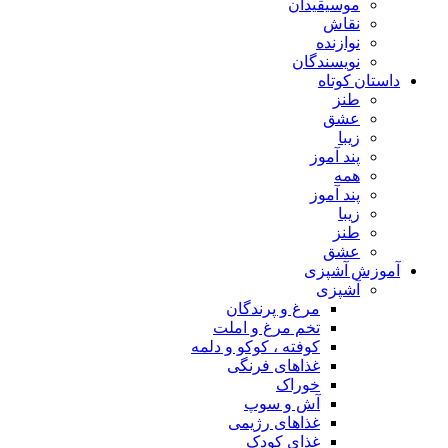
موسیقیدان
نقاش
نوازنده
نویسندگان
داستان کوتاه
طنز
عشق
زیبا
پند آموز
همه
پند آموز
زیبا
طنز
عشق
آموزش آشپزی
آشپزی
مرغ و پرندگان
تخم مرغ و املت
کوفته ، کوکو و دلمه
غذاهای فرنگی
خوراک
آش و سوپ
غذاهای رژیمی
غذای کودک