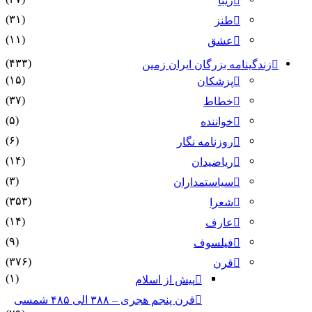
زیبا
(۳۱)
طنز
(۱۱)
عشق
(۴۳۳)
زندگینامه بزرگان ایران زمین
(۱۵)
پزشکان
(۳۷)
خطاط
(۵)
خواننده
(۶)
روزنامه نگار
(۱۴)
ریاضیدان
(۳)
سیاستمداران
(۳۵۳)
شعرا
(۱۴)
عارف
(۹)
فیلسوف
(۳۷۶)
قرن
(۱)
پیش از اسلام
قرن پنجم هجری – ۳۸۸ الی ۴۸۵ شمسی