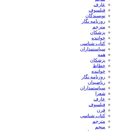
عارف
فیلسوف
نویسندگان
روزنامه نگار
مترجم
پزشکان
خواننده
کتاب شناسی
سیاستمداران
همه
پزشکان
خطاط
خواننده
روزنامه نگار
ریاضیدان
سیاستمداران
شعرا
عارف
فیلسوف
قرن
کتاب شناسی
مترجم
منجم