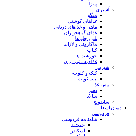
پیتزا
آشپزی
میگو
غذاهای گوشتی
ماهی و غذاهای دریایی
غذای گیاهخواران
پلو و چلو ها
ماکارونی و لازانیا
کباب
خورشت ها
غذای سنتی ایران
شیرینی
کیک و کلوچه
.بیسکویت
پیش غذا
دسر
سالاد
ساندویچ
دیوان اشعار
فردوسی
شاهنامه فردوسی
جمشید
اسکندر