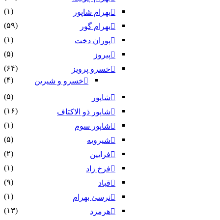
(۱)
بهرام شاپور
(۵۹)
بهرام گور
(۱)
پوران دخت
(۵)
پیروز
(۶۴)
خسرو پرویز
(۴)
خسرو و شیرین
(۵)
شاپور
(۱۶)
شاپور ذو الاکتاف
(۱)
شاپور سوم‏
(۵)
شیرویه
(۲)
فرایین
(۱)
فرخ زاد
(۹)
قباد
(۱)
نرسئ بهرام‏
(۱۳)
هرمزد