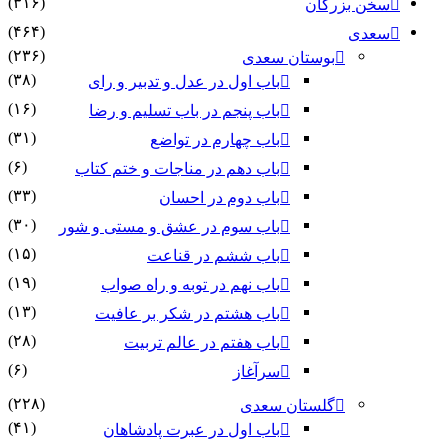
(۳۱۶)
سخن بزرگان
(۴۶۴)
سعدی
(۲۳۶)
بوستان سعدی
(۳۸)
باب اول در عدل و تدبیر و رای
(۱۶)
باب پنجم در باب تسلیم و رضا
(۳۱)
باب چهارم در تواضع
(۶)
باب دهم در مناجات و ختم کتاب
(۳۳)
باب دوم در احسان
(۳۰)
باب سوم در عشق و مستی و شور
(۱۵)
باب ششم در قناعت
(۱۹)
باب نهم در توبه و راه صواب
(۱۳)
باب هشتم در شکر بر عافیت
(۲۸)
باب هفتم در عالم تربیت
(۶)
سرآغاز
(۲۲۸)
گلستان سعدی
(۴۱)
باب اول در عبرت پادشاهان