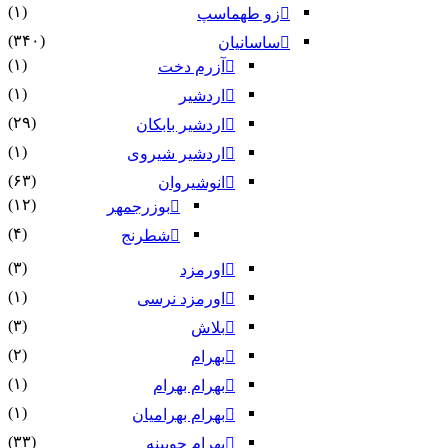
(۱)
زو طهماسپ‏
(۳۴۰)
ساسانیان
(۱)
آزرم دخت
(۱)
اردشیر
(۲۹)
اردشیر بابکان
(۱)
اردشیر شیروی
(۶۳)
انوشیروان
(۱۲)
بوزرجمهر
(۴)
شطرنج
(۳)
اورمزد
(۱)
اورمزد نرسى‏
(۳)
بلاش
(۲)
بهرام
(۱)
بهرام بهرام
(۱)
بهرام بهرامیان‏
(۳۳)
بهرام چوبینه