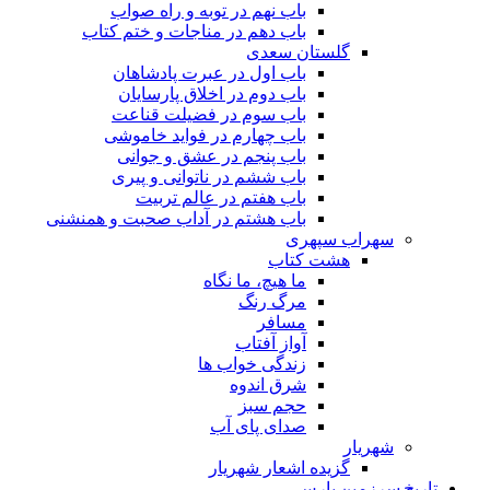
باب نهم در توبه و راه صواب
باب دهم در مناجات و ختم کتاب
گلستان سعدی
باب اول در عبرت پادشاهان
باب دوم در اخلاق پارسایان
باب سوم در فضیلت قناعت
باب چهارم در فواید خاموشى
باب پنجم در عشق و جوانى
باب ششم در ناتوانى و پیرى
باب هفتم در عالم تربیت
باب هشتم در آداب صحبت و همنشنى
سهراب سپهری
هشت کتاب
ما هیچ، ما نگاه
مرگ رنگ
مسافر
آواز آفتاب
زندگی خواب ها
شرق اندوه
حجم سبز
صدای پای آب
شهریار
گزیده اشعار شهریار
تاریخ سرزمین پارس