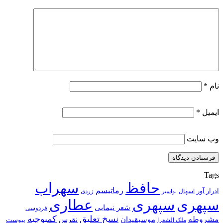
نام
*
ایمیل
*
وب‌ سایت
Tags
حافظ
سهراب
رماتیسم
ادرار آور
اسهال
زردی
بواسیر
سپهری
سپهری
عطاری
شعر نیمایی
فردوسی
نسخ تعلیق
کمبوجیه
مشروطه
موسیقیدان
نقرس
یبوست
ملک الشعرا