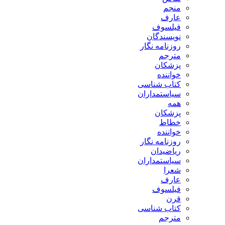
منجم
عارف
فیلسوف
نویسندگان
روزنامه نگار
مترجم
پزشکان
خواننده
کتاب شناسی
سیاستمداران
همه
پزشکان
خطاط
خواننده
روزنامه نگار
ریاضیدان
سیاستمداران
شعرا
عارف
فیلسوف
قرن
کتاب شناسی
مترجم