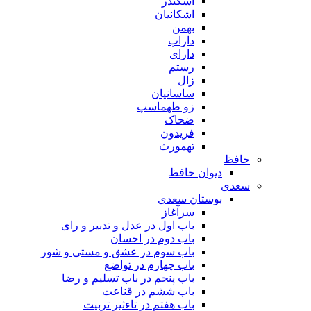
اسکندر
اشکانیان
بهمن
داراب
دارای
رستم
زال
ساسانیان
زو طهماسپ‏
ضحاک
فریدون
تهمورث
حافظ
دیوان حافظ
سعدی
بوستان سعدی
سرآغاز
باب اول در عدل و تدبیر و رای
باب دوم در احسان
باب سوم در عشق و مستی و شور
باب چهارم در تواضع
باب پنجم در باب تسلیم و رضا
باب ششم در قناعت
باب هفتم در تاءثیر تربیت