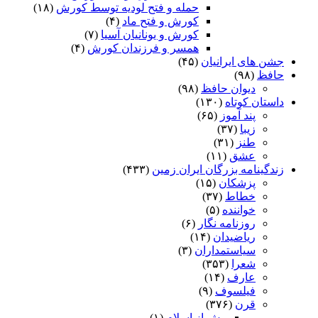
حمله و فتح لودیه توسط کورش
(۱۸)
کورش و فتح ماد
(۴)
کورش و یونانیان آسیا
(۷)
همسر و فرزندان کورش
(۴)
جشن های ایرانیان
(۴۵)
حافظ
(۹۸)
دیوان حافظ
(۹۸)
داستان کوتاه
(۱۳۰)
پند آموز
(۶۵)
زیبا
(۳۷)
طنز
(۳۱)
عشق
(۱۱)
زندگینامه بزرگان ایران زمین
(۴۳۳)
پزشکان
(۱۵)
خطاط
(۳۷)
خواننده
(۵)
روزنامه نگار
(۶)
ریاضیدان
(۱۴)
سیاستمداران
(۳)
شعرا
(۳۵۳)
عارف
(۱۴)
فیلسوف
(۹)
قرن
(۳۷۶)
پیش از اسلام
(۱)