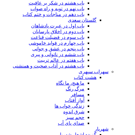
باب هشتم در شکر بر عافیت
باب نهم در توبه و راه صواب
باب دهم در مناجات و ختم کتاب
گلستان سعدی
باب اول در عبرت پادشاهان
باب دوم در اخلاق پارسایان
باب سوم در فضیلت قناعت
باب چهارم در فواید خاموشى
باب پنجم در عشق و جوانى
باب ششم در ناتوانى و پیرى
باب هفتم در عالم تربیت
باب هشتم در آداب صحبت و همنشنى
سهراب سپهری
هشت کتاب
ما هیچ، ما نگاه
مرگ رنگ
مسافر
آواز آفتاب
زندگی خواب ها
شرق اندوه
حجم سبز
صدای پای آب
شهریار
گزیده اشعار شهریار