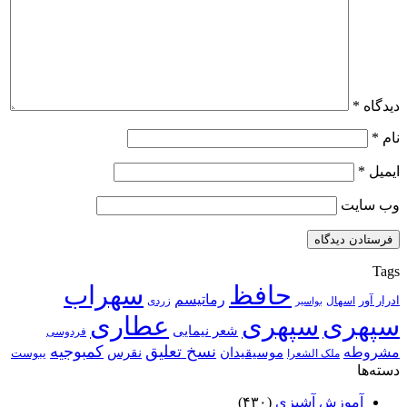
دیدگاه
*
نام
*
ایمیل
*
وب‌ سایت
Tags
حافظ
سهراب
رماتیسم
ادرار آور
اسهال
زردی
بواسیر
سپهری
سپهری
عطاری
شعر نیمایی
فردوسی
نسخ تعلیق
کمبوجیه
مشروطه
موسیقیدان
نقرس
یبوست
ملک الشعرا
دسته‌ها
آموزش آشپزی
(۴۳۰)