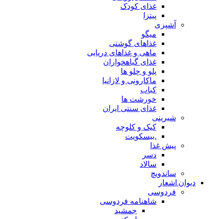
غذای کودک
پیتزا
آشپزی
میگو
غذاهای گوشتی
ماهی و غذاهای دریایی
غذای گیاهخواران
پلو و چلو ها
ماکارونی و لازانیا
کباب
خورشت ها
غذای سنتی ایران
شیرینی
کیک و کلوچه
.بیسکویت
پیش غذا
دسر
سالاد
ساندویچ
دیوان اشعار
فردوسی
شاهنامه فردوسی
جمشید