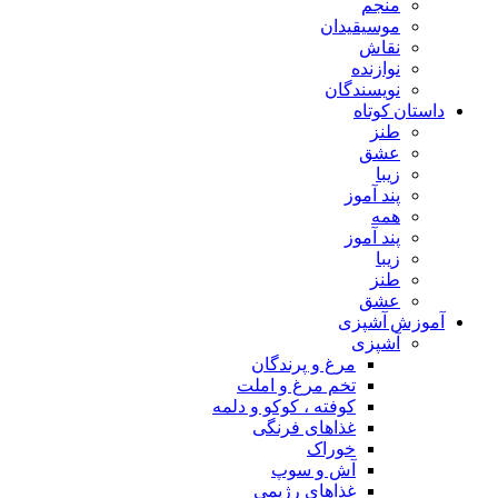
منجم
موسیقیدان
نقاش
نوازنده
نویسندگان
داستان کوتاه
طنز
عشق
زیبا
پند آموز
همه
پند آموز
زیبا
طنز
عشق
آموزش آشپزی
آشپزی
مرغ و پرندگان
تخم مرغ و املت
کوفته ، کوکو و دلمه
غذاهای فرنگی
خوراک
آش و سوپ
غذاهای رژیمی