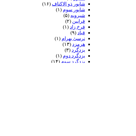
شاپور ذو الاکتاف
(۱۶)
شاپور سوم‏
(۱)
شیرویه
(۵)
فرایین
(۲)
فرخ زاد
(۱)
قباد
(۹)
نرسئ بهرام‏
(۱)
هرمزد
(۱۳)
یزدگرد
(۳)
یزدگرد دوم
(۱)
یزدگرد سوم
(۱۴)
ضحاک
(۷)
فریدون
(۲۶)
ایرج
(۷)
کیومرث
(۲)
کی قباد
(۶)
کی کاووس
(۹۳)
سیاوش
(۵۸)
کین سیاوش
(۱۳)
کیخسرو
(۲۵۴)
داستان بیژن و منیژه
(۲۹)
رزم ایرانیان و تورانیان
(۱۷۷)
جنگ بزرگ کی خسرو با افراسیاب