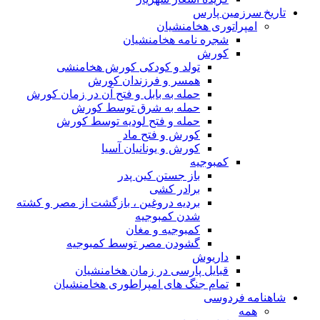
تاریخ سرزمین پارس
امپراتوری هخامنشیان
شجره نامه هخامنشیان
کورش
تولد و کودکی کورش هخامنشی
همسر و فرزندان کورش
حمله به بابل و فتح آن در زمان کورش
حمله به شرق توسط کورش
حمله و فتح لودیه توسط کورش
کورش و فتح ماد
کورش و یونانیان آسیا
کمبوجیه
باز جستن کین پدر
برادر کشی
بردیه دروغین ، بازگشت از مصر و کشته
شدن کمبوجیه
کمبوجیه و مغان
گشودن مصر توسط کمبوجیه
داریوش
قبایل پارسی در زمان هخامنشیان
تمام جنگ های امپراطوری هخامنشیان
شاهنامه فردوسی
همه