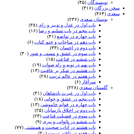
نویسندگان
(۴۵)
سخن بزرگان
(۳۱۶)
سعدی
(۴۶۴)
بوستان سعدی
(۲۳۶)
باب اول در عدل و تدبیر و رای
(۳۸)
باب پنجم در باب تسلیم و رضا
(۱۶)
باب چهارم در تواضع
(۳۱)
باب دهم در مناجات و ختم کتاب
(۶)
باب دوم در احسان
(۳۳)
باب سوم در عشق و مستی و شور
(۳۰)
باب ششم در قناعت
(۱۵)
باب نهم در توبه و راه صواب
(۱۹)
باب هشتم در شکر بر عافیت
(۱۳)
باب هفتم در عالم تربیت
(۲۸)
سرآغاز
(۶)
گلستان سعدی
(۲۲۸)
باب اول در عبرت پادشاهان
(۴۱)
باب پنجم در عشق و جوانى
(۱۸)
باب چهارم در فواید خاموشى
(۱۳)
باب دوم در اخلاق پارسایان
(۲۵)
باب سوم در فضیلت قناعت
(۲۴)
باب ششم در ناتوانى و پیرى
(۹)
باب هشتم در آداب صحبت و همنشنى
(۷۷)
باب هفتم در تاءثیر تربیت
(۲۰)