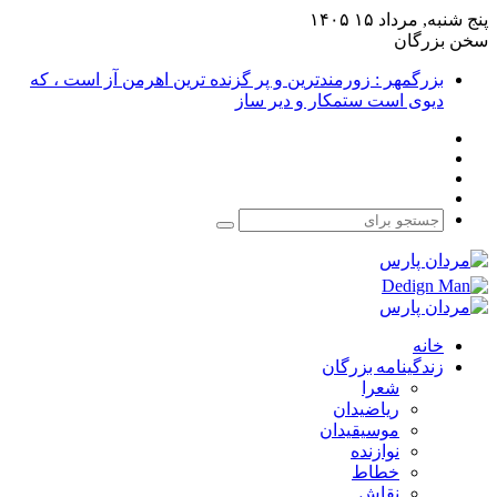
پنج شنبه, مرداد ۱۵ ۱۴۰۵
سخن بزرگان
بزرگمهر : زورمندترین و پر گزنده ترین اهرمن آز است ، که
دیوی است ستمکار و دیر ساز
فیس
X
بوک
یوتیوب
اینستاگرام
جستجو
برای
خانه
زندگینامه بزرگان
شعرا
ریاضیدان
موسیقیدان
نوازنده
خطاط
نقاش