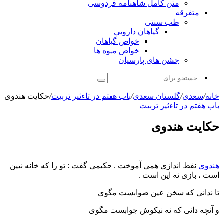
متن کامل شاهنامه فردوسی
متفرقه
طب سنتی
گیاهان دارویی
خواص گیاهان
خواص میوه ها
جشن های پارسیان
جستجو
برای
خانه
/
سعدی
/
گلستان سعدی
/
باب هفتم در تاءثير تربيت
/
حکایت هندوی
باب هفتم در تاءثير تربيت
حکایت هندوی
هندوی
نفط اندازی همی آموخت . حکیمی گفت : تو را که خانه نیین
است ، بازی نه این است .
تا ندانى که سخن عین صوابست مگوى
و آنچه دانى که نه نیکوش جوابست مگوى