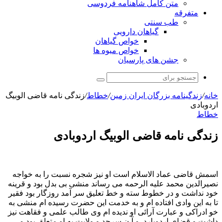
متن کامل شاهنامه فردوسی
متفرقه
طب سنتی
گیاهان دارویی
خواص گیاهان
خواص میوه ها
جشن های پارسیان
جستجو
برای
خانه
/
زندگینامه بزرگان ایران زمین
/
خطاط
/
زندگی نامه قاضی الوبیگ
اردوبادی
خطاط
زندگی نامه قاضی الوبیگ اردوبادی
اسمش قاضی عماد الاسلام است او نیز شجره نسبت را به خواجه
نصیرالدین محمد علیه الرحمه می رساند منشی بی بدل بود و قرینه
خود نداشت و در خطوط سته و خط تعلیق سر آمد روزگار بود فقیر
تا به این وادی افتاده ام و به خدمت این حضرت رسیده ام منشی به
خو ادراکی و عبارت آرائی او ندیده ام وی طالب علمی و فقاهت نیز
داشت و قضای اردوبارد و آ ن سرحد و ولایت به او متعلق بود و