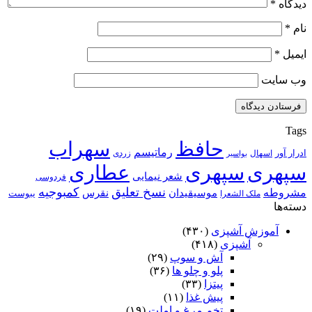
دیدگاه
*
نام
*
ایمیل
*
وب‌ سایت
Tags
حافظ
سهراب
رماتیسم
ادرار آور
اسهال
زردی
بواسیر
سپهری
سپهری
عطاری
شعر نیمایی
فردوسی
نسخ تعلیق
کمبوجیه
مشروطه
موسیقیدان
نقرس
یبوست
ملک الشعرا
دسته‌ها
آموزش آشپزی
(۴۳۰)
آشپزی
(۴۱۸)
آش و سوپ
(۲۹)
پلو و چلو ها
(۳۶)
پیتزا
(۳۳)
پیش غذا
(۱۱)
تخم مرغ و املت
(۱۹)