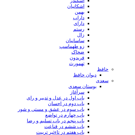
اسکندر
اشکانیان
بهمن
داراب
دارای
رستم
زال
ساسانیان
زو طهماسپ‏
ضحاک
فریدون
تهمورث
حافظ
دیوان حافظ
سعدی
بوستان سعدی
سرآغاز
باب اول در عدل و تدبیر و رای
باب دوم در احسان
باب سوم در عشق و مستی و شور
باب چهارم در تواضع
باب پنجم در باب تسلیم و رضا
باب ششم در قناعت
باب هفتم در تاءثیر تربیت