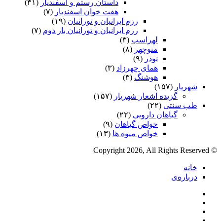
داستان رستم و اسفندیار
(۳۱)
هفت خوان اسفندیار
(۷)
رزم ایرانیان و تورانیان
(۱۹)
رزم ایرانیان و تورانیان بار دوم
(۷)
لهراسب
(۳)
منوچهر
(۸)
نوذر
(۹)
هماى چهرزاد
(۳)
هوشنگ
(۳)
شهریار
(۱۵۷)
گزیده اشعار شهریار
(۱۵۷)
طب سنتی
(۲۲)
گیاهان دارویی
(۲۲)
خواص گیاهان
(۹)
خواص میوه ها
(۱۳)
© Copyright 2026, All Rights Reserved
خانه
درباره‌ی
فیس
X
بوک
یوتیوب
اینستاگرام