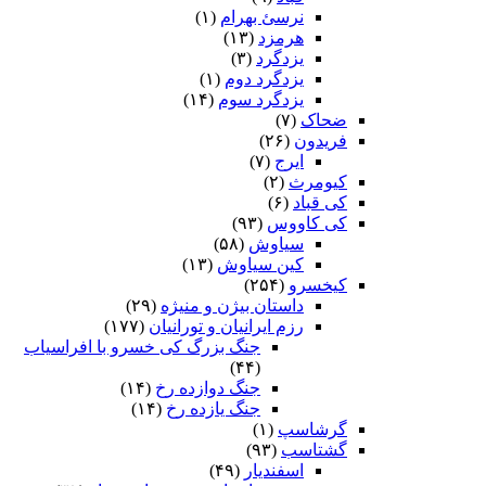
نرسئ بهرام‏
(۱)
هرمزد
(۱۳)
یزدگرد
(۳)
یزدگرد دوم
(۱)
یزدگرد سوم
(۱۴)
ضحاک
(۷)
فریدون
(۲۶)
ایرج
(۷)
کیومرث
(۲)
کی قباد
(۶)
کی کاووس
(۹۳)
سیاوش
(۵۸)
کین سیاوش
(۱۳)
کیخسرو
(۲۵۴)
داستان بیژن و منیژه
(۲۹)
رزم ایرانیان و تورانیان
(۱۷۷)
جنگ بزرگ کی خسرو با افراسیاب
(۴۴)
جنگ دوازده رخ
(۱۴)
جنگ یازده رخ
(۱۴)
گرشاسپ
(۱)
گشتاسب
(۹۳)
اسفندیار
(۴۹)