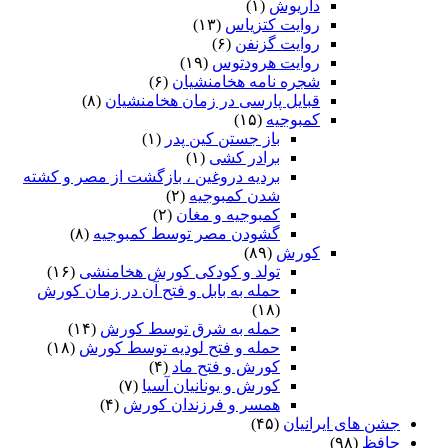
داریوش
(۱)
روایت کتزیاس
(۱۳)
روایت گزنفن
(۶)
روایت هرودتوس
(۱۹)
شجره نامه هخامنشیان
(۶)
قبایل پارسی در زمان هخامنشیان
(۸)
کمبوجیه
(۱۵)
باز جستن کین پدر
(۱)
برادر کشی
(۱)
بردیه دروغین ، بازگشت از مصر و کشته
شدن کمبوجیه
(۲)
کمبوجیه و مغان
(۲)
گشودن مصر توسط کمبوجیه
(۸)
کورش
(۸۹)
تولد و کودکی کورش هخامنشی
(۱۶)
حمله به بابل و فتح آن در زمان کورش
(۱۸)
حمله به شرق توسط کورش
(۱۴)
حمله و فتح لودیه توسط کورش
(۱۸)
کورش و فتح ماد
(۴)
کورش و یونانیان آسیا
(۷)
همسر و فرزندان کورش
(۴)
جشن های ایرانیان
(۴۵)
حافظ
(۹۸)