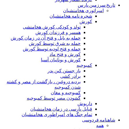
تاریخ سرزمین پارس
امپراتوری هخامنشیان
شجره نامه هخامنشیان
کورش
تولد و کودکی کورش هخامنشی
همسر و فرزندان کورش
حمله به بابل و فتح آن در زمان کورش
حمله به شرق توسط کورش
حمله و فتح لودیه توسط کورش
کورش و فتح ماد
کورش و یونانیان آسیا
کمبوجیه
باز جستن کین پدر
برادر کشی
بردیه دروغین ، بازگشت از مصر و کشته
شدن کمبوجیه
کمبوجیه و مغان
گشودن مصر توسط کمبوجیه
داریوش
قبایل پارسی در زمان هخامنشیان
تمام جنگ های امپراطوری هخامنشیان
شاهنامه فردوسی
همه