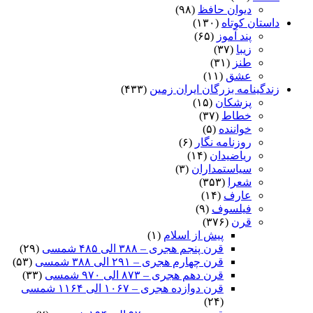
دیوان حافظ
(۹۸)
داستان کوتاه
(۱۳۰)
پند آموز
(۶۵)
زیبا
(۳۷)
طنز
(۳۱)
عشق
(۱۱)
زندگینامه بزرگان ایران زمین
(۴۳۳)
پزشکان
(۱۵)
خطاط
(۳۷)
خواننده
(۵)
روزنامه نگار
(۶)
ریاضیدان
(۱۴)
سیاستمداران
(۳)
شعرا
(۳۵۳)
عارف
(۱۴)
فیلسوف
(۹)
قرن
(۳۷۶)
پیش از اسلام
(۱)
قرن پنجم هجری – ۳۸۸ الی ۴۸۵ شمسی
(۲۹)
قرن چهارم هجری – ۲۹۱ الی ۳۸۸ شمسی
(۵۳)
قرن دهم هجری – ۸۷۳ الی ۹۷۰ شمسی
(۳۳)
قرن دوازده هجری – ۱۰۶۷ الی ۱۱۶۴ شمسی
(۲۴)