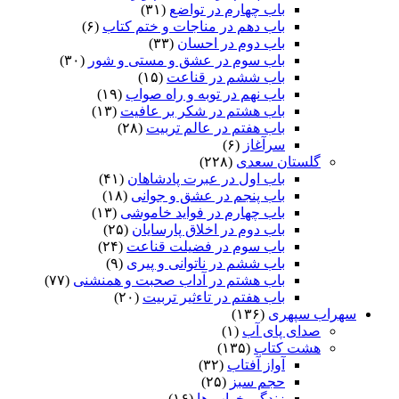
باب چهارم در تواضع
(۳۱)
باب دهم در مناجات و ختم کتاب
(۶)
باب دوم در احسان
(۳۳)
باب سوم در عشق و مستی و شور
(۳۰)
باب ششم در قناعت
(۱۵)
باب نهم در توبه و راه صواب
(۱۹)
باب هشتم در شکر بر عافیت
(۱۳)
باب هفتم در عالم تربیت
(۲۸)
سرآغاز
(۶)
گلستان سعدی
(۲۲۸)
باب اول در عبرت پادشاهان
(۴۱)
باب پنجم در عشق و جوانى
(۱۸)
باب چهارم در فواید خاموشى
(۱۳)
باب دوم در اخلاق پارسایان
(۲۵)
باب سوم در فضیلت قناعت
(۲۴)
باب ششم در ناتوانى و پیرى
(۹)
باب هشتم در آداب صحبت و همنشنى
(۷۷)
باب هفتم در تاءثیر تربیت
(۲۰)
سهراب سپهری
(۱۳۶)
صدای پای آب
(۱)
هشت کتاب
(۱۳۵)
آواز آفتاب
(۳۲)
حجم سبز
(۲۵)
زندگی خواب ها
(۱۶)