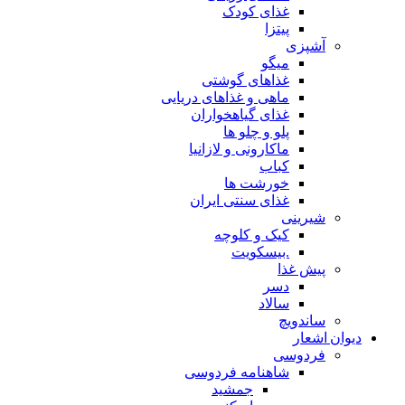
غذای کودک
پیتزا
آشپزی
میگو
غذاهای گوشتی
ماهی و غذاهای دریایی
غذای گیاهخواران
پلو و چلو ها
ماکارونی و لازانیا
کباب
خورشت ها
غذای سنتی ایران
شیرینی
کیک و کلوچه
.بیسکویت
پیش غذا
دسر
سالاد
ساندویچ
دیوان اشعار
فردوسی
شاهنامه فردوسی
جمشید