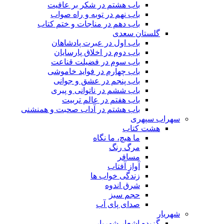
باب هشتم در شکر بر عافیت
باب نهم در توبه و راه صواب
باب دهم در مناجات و ختم کتاب
گلستان سعدی
باب اول در عبرت پادشاهان
باب دوم در اخلاق پارسایان
باب سوم در فضیلت قناعت
باب چهارم در فواید خاموشى
باب پنجم در عشق و جوانى
باب ششم در ناتوانى و پیرى
باب هفتم در عالم تربیت
باب هشتم در آداب صحبت و همنشنى
سهراب سپهری
هشت کتاب
ما هیچ، ما نگاه
مرگ رنگ
مسافر
آواز آفتاب
زندگی خواب ها
شرق اندوه
حجم سبز
صدای پای آب
شهریار
گزیده اشعار شهریار