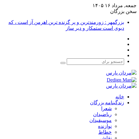
جمعه, مرداد ۱۶ ۱۴۰۵
سخن بزرگان
بزرگمهر : زورمندترین و پر گزنده ترین اهرمن آز است ، که
دیوی است ستمکار و دیر ساز
فیس
X
بوک
یوتیوب
اینستاگرام
جستجو
برای
خانه
زندگینامه بزرگان
شعرا
ریاضیدان
موسیقیدان
نوازنده
خطاط
نقاش