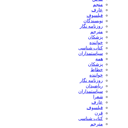
منجم
عارف
فیلسوف
نویسندگان
روزنامه نگار
مترجم
پزشکان
خواننده
کتاب شناسی
سیاستمداران
همه
پزشکان
خطاط
خواننده
روزنامه نگار
ریاضیدان
سیاستمداران
شعرا
عارف
فیلسوف
قرن
کتاب شناسی
مترجم