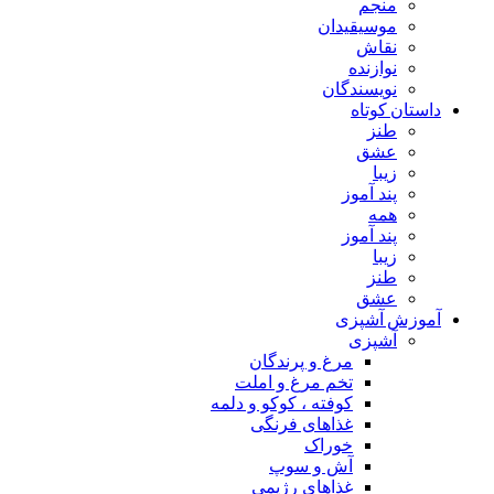
منجم
موسیقیدان
نقاش
نوازنده
نویسندگان
داستان کوتاه
طنز
عشق
زیبا
پند آموز
همه
پند آموز
زیبا
طنز
عشق
آموزش آشپزی
آشپزی
مرغ و پرندگان
تخم مرغ و املت
کوفته ، کوکو و دلمه
غذاهای فرنگی
خوراک
آش و سوپ
غذاهای رژیمی