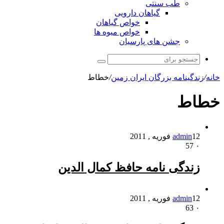
طب سنتی
گیاهان دارویی
خواص گیاهان
خواص میوه ها
جشن های پارسیان
جستجو
برای
خانه
/
زندگینامه بزرگان ایران زمین
/
خطاط
خطاط
12 فوریه , 2011
admin
57
۰
زندگی نامه حافظ کمال الدین
12 فوریه , 2011
admin
63
۰