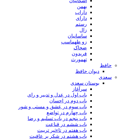
اشکانیان
بهمن
داراب
دارای
رستم
زال
ساسانیان
زو طهماسپ‏
ضحاک
فریدون
تهمورث
حافظ
دیوان حافظ
سعدی
بوستان سعدی
سرآغاز
باب اول در عدل و تدبیر و رای
باب دوم در احسان
باب سوم در عشق و مستی و شور
باب چهارم در تواضع
باب پنجم در باب تسلیم و رضا
باب ششم در قناعت
باب هفتم در تاءثیر تربیت
باب هشتم در شکر بر عافیت