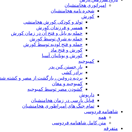
امپراتوری هخامنشیان
شجره نامه هخامنشیان
کورش
تولد و کودکی کورش هخامنشی
همسر و فرزندان کورش
حمله به بابل و فتح آن در زمان کورش
حمله به شرق توسط کورش
حمله و فتح لودیه توسط کورش
کورش و فتح ماد
کورش و یونانیان آسیا
کمبوجیه
باز جستن کین پدر
برادر کشی
بردیه دروغین ، بازگشت از مصر و کشته شد
کمبوجیه و مغان
گشودن مصر توسط کمبوجیه
داریوش
قبایل پارسی در زمان هخامنشیان
تمام جنگ های امپراطوری هخامنشیان
شاهنامه فردوسی
همه
متن کامل شاهنامه فردوسی
متفرقه