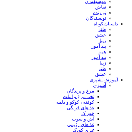
موسیقیدان
نقاش
نوازنده
نویسندگان
داستان کوتاه
طنز
عشق
زیبا
پند آموز
همه
پند آموز
زیبا
طنز
عشق
آموزش آشپزی
آشپزی
مرغ و پرندگان
تخم مرغ و املت
کوفته ، کوکو و دلمه
غذاهای فرنگی
خوراک
آش و سوپ
غذاهای رژیمی
غذای کودک