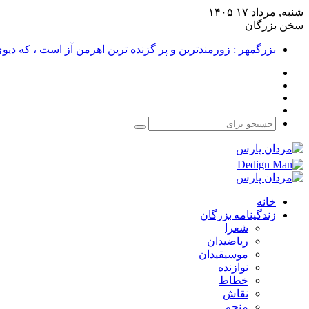
شنبه, مرداد ۱۷ ۱۴۰۵
سخن بزرگان
بزرگمهر : زورمندترین و پر گزنده ترین اهرمن آز است ، که دی
فیس
X
بوک
یوتیوب
اینستاگرام
جستجو
برای
خانه
زندگینامه بزرگان
شعرا
ریاضیدان
موسیقیدان
نوازنده
خطاط
نقاش
منجم