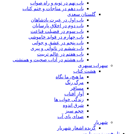
باب نهم در توبه و راه صواب
باب دهم در مناجات و ختم کتاب
گلستان سعدی
باب اول در عبرت پادشاهان
باب دوم در اخلاق پارسایان
باب سوم در فضیلت قناعت
باب چهارم در فواید خاموشى
باب پنجم در عشق و جوانى
باب ششم در ناتوانى و پیرى
باب هفتم در عالم تربیت
باب هشتم در آداب صحبت و همنشنى
سهراب سپهری
هشت کتاب
ما هیچ، ما نگاه
مرگ رنگ
مسافر
آواز آفتاب
زندگی خواب ها
شرق اندوه
حجم سبز
صدای پای آب
شهریار
گزیده اشعار شهریار
تاریخ سرزمین پارس