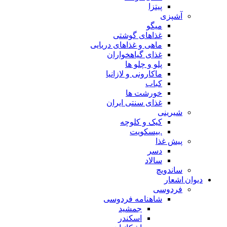
پیتزا
آشپزی
میگو
غذاهای گوشتی
ماهی و غذاهای دریایی
غذای گیاهخواران
پلو و چلو ها
ماکارونی و لازانیا
کباب
خورشت ها
غذای سنتی ایران
شیرینی
کیک و کلوچه
.بیسکویت
پیش غذا
دسر
سالاد
ساندویچ
دیوان اشعار
فردوسی
شاهنامه فردوسی
جمشید
اسکندر