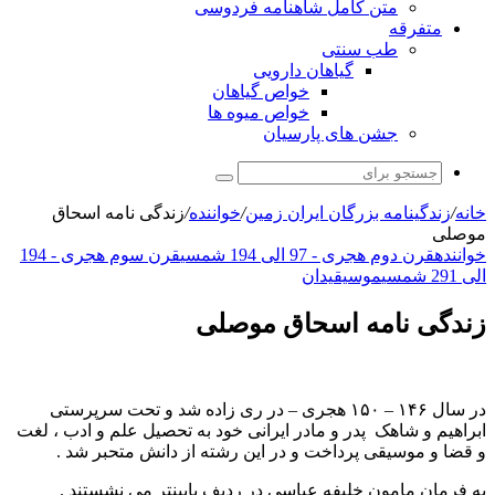
متن کامل شاهنامه فردوسی
متفرقه
طب سنتی
گیاهان دارویی
خواص گیاهان
خواص میوه ها
جشن های پارسیان
جستجو
برای
خانه
/
زندگینامه بزرگان ایران زمین
/
خواننده
/
زندگی نامه اسحاق
موصلی
خواننده
قرن دوم هجری - 97 الی 194 شمسی
قرن سوم هجری - 194
الی 291 شمسی
موسیقیدان
زندگی نامه اسحاق موصلی
در سال ۱۴۶ – ۱۵۰ هجری – در ری زاده شد و تحت سرپرستی
ابراهیم و شاهک پدر و مادر ایرانی خود به تحصیل علم و ادب ، لغت
و قضا و موسیقی پرداخت و در این رشته از دانش متحبر شد .
به فرمان مامون خلیفه عباسی در ردیف پایینتر می نشستند .