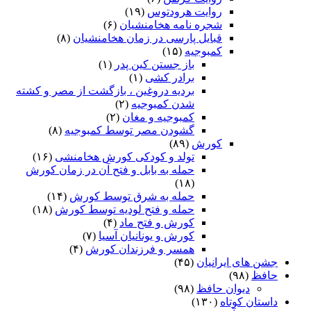
روایت هرودتوس
(۱۹)
شجره نامه هخامنشیان
(۶)
قبایل پارسی در زمان هخامنشیان
(۸)
کمبوجیه
(۱۵)
باز جستن کین پدر
(۱)
برادر کشی
(۱)
بردیه دروغین ، بازگشت از مصر و کشته
شدن کمبوجیه
(۲)
کمبوجیه و مغان
(۲)
گشودن مصر توسط کمبوجیه
(۸)
کورش
(۸۹)
تولد و کودکی کورش هخامنشی
(۱۶)
حمله به بابل و فتح آن در زمان کورش
(۱۸)
حمله به شرق توسط کورش
(۱۴)
حمله و فتح لودیه توسط کورش
(۱۸)
کورش و فتح ماد
(۴)
کورش و یونانیان آسیا
(۷)
همسر و فرزندان کورش
(۴)
جشن های ایرانیان
(۴۵)
حافظ
(۹۸)
دیوان حافظ
(۹۸)
داستان کوتاه
(۱۳۰)