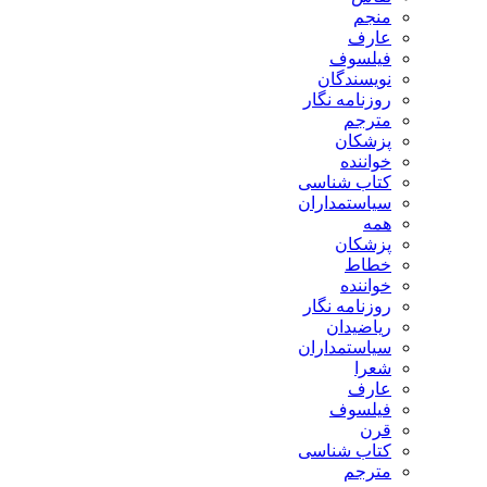
منجم
عارف
فیلسوف
نویسندگان
روزنامه نگار
مترجم
پزشکان
خواننده
کتاب شناسی
سیاستمداران
همه
پزشکان
خطاط
خواننده
روزنامه نگار
ریاضیدان
سیاستمداران
شعرا
عارف
فیلسوف
قرن
کتاب شناسی
مترجم