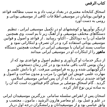
کتاب الرقص
اسحاق کتابخانه معتبری در بغداد ترتیب داد و به سبب مطالعه قواعد
و قوانین یونانیان در موسیقی اطلاعات کافی از موسیقی یونانی و
رومی به دست آورد
ازدیگر نوآوریها و کوششهای او در تکمیل موسیقی ایرانی ، تنظیم
دستگاهای مختلف موسیقی و از آهنگ زیر تا بم است. وی همچنین
فاصله آن را به دوذالکل – اکتاو- رسانید . از قواعد و اصول و قوانین
موسیقی یونانی استفاده کرد و در آن تصرف و ابتکاراتی نمود و
مناسب پسند ایرانیان با موسیقی ایرانی در آمیخت همچنین دستگاه
ماهور
را از ابتکارات او در موسیقی ایرانی میدانند
از دیگر خدمات او گردآوری و تنظیم اصول و قواعدی بود که از
زمان یونس کاتب باقی مانده بود و در گذر زمان دستخوش
دگرگونیهایی شده و رو به فراموشی میرفت . او با دانش علمی و
مهارت علمی خویش این قوانین را مرتب و مدون ساخت و اصول و
قواعد جدیدی ترتیب داد که از آن پس اساس موسیقی اسلامی
گردید . گام اسحاق موصلی بر مبنای گام فیثاغورث است که آن را
به ساده ترین نوع آغاز کرده.
اسحان پس از انقراض سلسله سامانی بزرگترین موسیقیدان ایرانی
در علم و عمل بود . او معاصر هارون الرشید ، مامون ، معتصب و
واثق عباسی بود و از موسیقیدانان و رامشگران درجه اول دربار