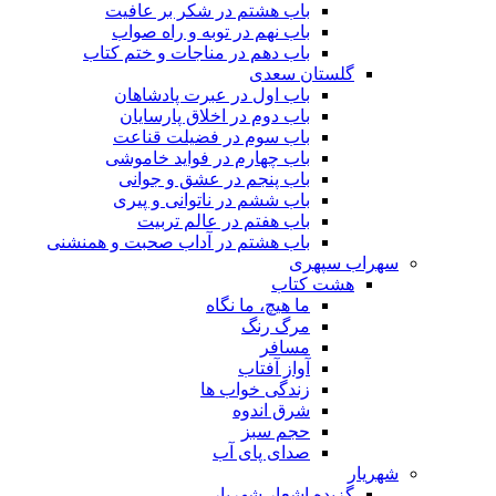
باب هشتم در شکر بر عافیت
باب نهم در توبه و راه صواب
باب دهم در مناجات و ختم کتاب
گلستان سعدی
باب اول در عبرت پادشاهان
باب دوم در اخلاق پارسایان
باب سوم در فضیلت قناعت
باب چهارم در فواید خاموشى
باب پنجم در عشق و جوانى
باب ششم در ناتوانى و پیرى
باب هفتم در عالم تربیت
باب هشتم در آداب صحبت و همنشنى
سهراب سپهری
هشت کتاب
ما هیچ، ما نگاه
مرگ رنگ
مسافر
آواز آفتاب
زندگی خواب ها
شرق اندوه
حجم سبز
صدای پای آب
شهریار
گزیده اشعار شهریار