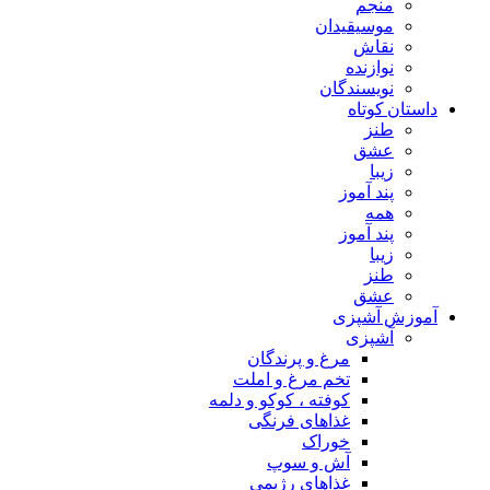
منجم
موسیقیدان
نقاش
نوازنده
نویسندگان
داستان کوتاه
طنز
عشق
زیبا
پند آموز
همه
پند آموز
زیبا
طنز
عشق
آموزش آشپزی
آشپزی
مرغ و پرندگان
تخم مرغ و املت
کوفته ، کوکو و دلمه
غذاهای فرنگی
خوراک
آش و سوپ
غذاهای رژیمی