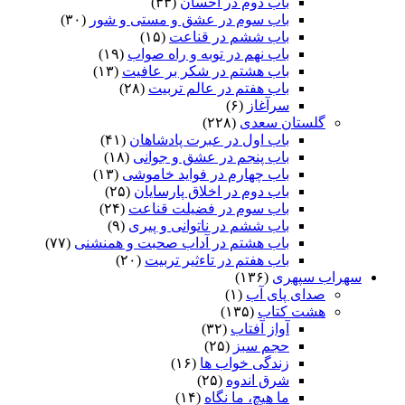
باب دوم در احسان
(۳۳)
باب سوم در عشق و مستی و شور
(۳۰)
باب ششم در قناعت
(۱۵)
باب نهم در توبه و راه صواب
(۱۹)
باب هشتم در شکر بر عافیت
(۱۳)
باب هفتم در عالم تربیت
(۲۸)
سرآغاز
(۶)
گلستان سعدی
(۲۲۸)
باب اول در عبرت پادشاهان
(۴۱)
باب پنجم در عشق و جوانى
(۱۸)
باب چهارم در فواید خاموشى
(۱۳)
باب دوم در اخلاق پارسایان
(۲۵)
باب سوم در فضیلت قناعت
(۲۴)
باب ششم در ناتوانى و پیرى
(۹)
باب هشتم در آداب صحبت و همنشنى
(۷۷)
باب هفتم در تاءثیر تربیت
(۲۰)
سهراب سپهری
(۱۳۶)
صدای پای آب
(۱)
هشت کتاب
(۱۳۵)
آواز آفتاب
(۳۲)
حجم سبز
(۲۵)
زندگی خواب ها
(۱۶)
شرق اندوه
(۲۵)
ما هیچ، ما نگاه
(۱۴)