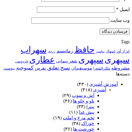
ایمیل
*
وب‌ سایت
Tags
حافظ
سهراب
رماتیسم
ادرار آور
اسهال
زردی
بواسیر
سپهری
سپهری
عطاری
شعر نیمایی
فردوسی
نسخ تعلیق
کمبوجیه
مشروطه
موسیقیدان
نقرس
یبوست
ملک الشعرا
دسته‌ها
آموزش آشپزی
(۴۳۰)
آشپزی
(۴۱۸)
آش و سوپ
(۲۹)
پلو و چلو ها
(۳۶)
پیتزا
(۳۳)
پیش غذا
(۱۱)
تخم مرغ و املت
(۱۹)
خوراک
(۳۸)
خورشت ها
(۳۶)