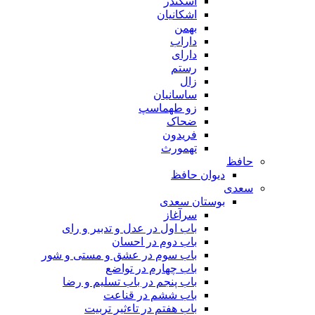
اسکندر
اشکانیان
بهمن
داراب
دارای
رستم
زال
ساسانیان
زو طهماسپ‏
ضحاک
فریدون
تهمورث
حافظ
دیوان حافظ
سعدی
بوستان سعدی
سرآغاز
باب اول در عدل و تدبیر و رای
باب دوم در احسان
باب سوم در عشق و مستی و شور
باب چهارم در تواضع
باب پنجم در باب تسلیم و رضا
باب ششم در قناعت
باب هفتم در تاءثیر تربیت