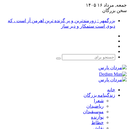
جمعه, مرداد ۱۶ ۱۴۰۵
سخن بزرگان
بزرگمهر : زورمندترین و پر گزنده ترین اهرمن آز است ، که
دیوی است ستمکار و دیر ساز
فیس
X
بوک
یوتیوب
اینستاگرام
جستجو
برای
خانه
زندگینامه بزرگان
شعرا
ریاضیدان
موسیقیدان
نوازنده
خطاط
نقاش