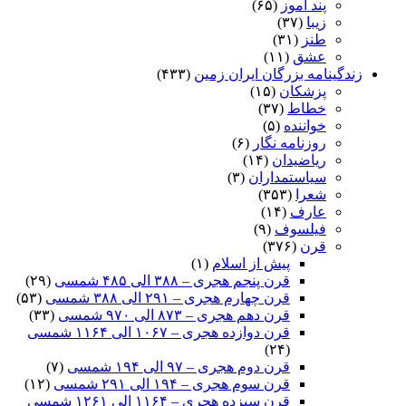
پند آموز
(۶۵)
زیبا
(۳۷)
طنز
(۳۱)
عشق
(۱۱)
زندگینامه بزرگان ایران زمین
(۴۳۳)
پزشکان
(۱۵)
خطاط
(۳۷)
خواننده
(۵)
روزنامه نگار
(۶)
ریاضیدان
(۱۴)
سیاستمداران
(۳)
شعرا
(۳۵۳)
عارف
(۱۴)
فیلسوف
(۹)
قرن
(۳۷۶)
پیش از اسلام
(۱)
قرن پنجم هجری – ۳۸۸ الی ۴۸۵ شمسی
(۲۹)
قرن چهارم هجری – ۲۹۱ الی ۳۸۸ شمسی
(۵۳)
قرن دهم هجری – ۸۷۳ الی ۹۷۰ شمسی
(۳۳)
قرن دوازده هجری – ۱۰۶۷ الی ۱۱۶۴ شمسی
(۲۴)
قرن دوم هجری – ۹۷ الی ۱۹۴ شمسی
(۷)
قرن سوم هجری – ۱۹۴ الی ۲۹۱ شمسی
(۱۲)
قرن سیزده هجری – ۱۱۶۴ الی ۱۲۶۱ شمسی