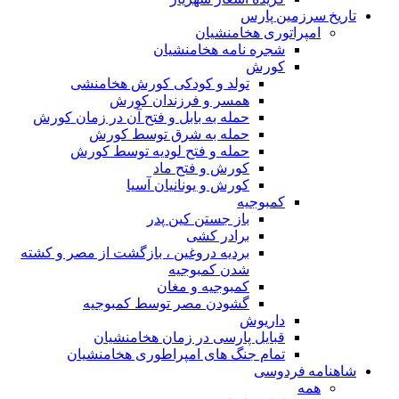
تاریخ سرزمین پارس
امپراتوری هخامنشیان
شجره نامه هخامنشیان
کورش
تولد و کودکی کورش هخامنشی
همسر و فرزندان کورش
حمله به بابل و فتح آن در زمان کورش
حمله به شرق توسط کورش
حمله و فتح لودیه توسط کورش
کورش و فتح ماد
کورش و یونانیان آسیا
کمبوجیه
باز جستن کین پدر
برادر کشی
بردیه دروغین ، بازگشت از مصر و کشته
شدن کمبوجیه
کمبوجیه و مغان
گشودن مصر توسط کمبوجیه
داریوش
قبایل پارسی در زمان هخامنشیان
تمام جنگ های امپراطوری هخامنشیان
شاهنامه فردوسی
همه