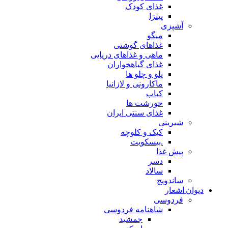
غذای کودک
پیتزا
آشپزی
میگو
غذاهای گوشتی
ماهی و غذاهای دریایی
غذای گیاهخواران
پلو و چلو ها
ماکارونی و لازانیا
کباب
خورشت ها
غذای سنتی ایران
شیرینی
کیک و کلوچه
.بیسکویت
پیش غذا
دسر
سالاد
ساندویچ
دیوان اشعار
فردوسی
شاهنامه فردوسی
جمشید