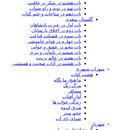
باب هشتم در شکر بر عافیت
باب نهم در توبه و راه صواب
باب دهم در مناجات و ختم کتاب
گلستان سعدی
باب اول در عبرت پادشاهان
باب دوم در اخلاق پارسایان
باب سوم در فضیلت قناعت
باب چهارم در فواید خاموشى
باب پنجم در عشق و جوانى
باب ششم در ناتوانى و پیرى
باب هفتم در عالم تربیت
باب هشتم در آداب صحبت و همنشنى
سهراب سپهری
هشت کتاب
ما هیچ، ما نگاه
مرگ رنگ
مسافر
آواز آفتاب
زندگی خواب ها
شرق اندوه
حجم سبز
صدای پای آب
شهریار
گزیده اشعار شهریار