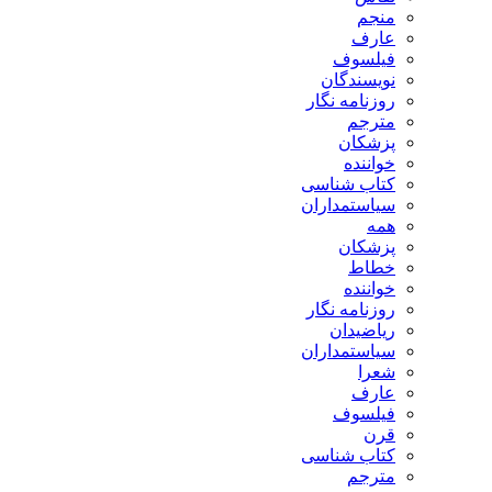
منجم
عارف
فیلسوف
نویسندگان
روزنامه نگار
مترجم
پزشکان
خواننده
کتاب شناسی
سیاستمداران
همه
پزشکان
خطاط
خواننده
روزنامه نگار
ریاضیدان
سیاستمداران
شعرا
عارف
فیلسوف
قرن
کتاب شناسی
مترجم