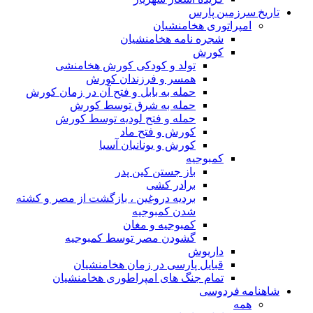
تاریخ سرزمین پارس
امپراتوری هخامنشیان
شجره نامه هخامنشیان
کورش
تولد و کودکی کورش هخامنشی
همسر و فرزندان کورش
حمله به بابل و فتح آن در زمان کورش
حمله به شرق توسط کورش
حمله و فتح لودیه توسط کورش
کورش و فتح ماد
کورش و یونانیان آسیا
کمبوجیه
باز جستن کین پدر
برادر کشی
بردیه دروغین ، بازگشت از مصر و کشته
شدن کمبوجیه
کمبوجیه و مغان
گشودن مصر توسط کمبوجیه
داریوش
قبایل پارسی در زمان هخامنشیان
تمام جنگ های امپراطوری هخامنشیان
شاهنامه فردوسی
همه