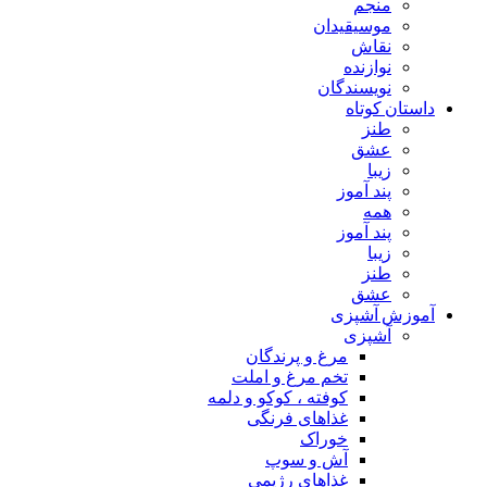
منجم
موسیقیدان
نقاش
نوازنده
نویسندگان
داستان کوتاه
طنز
عشق
زیبا
پند آموز
همه
پند آموز
زیبا
طنز
عشق
آموزش آشپزی
آشپزی
مرغ و پرندگان
تخم مرغ و املت
کوفته ، کوکو و دلمه
غذاهای فرنگی
خوراک
آش و سوپ
غذاهای رژیمی