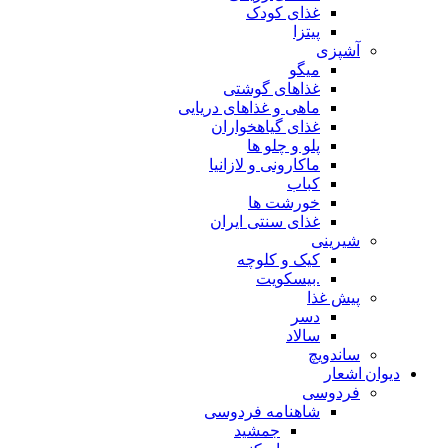
غذای کودک
پیتزا
آشپزی
میگو
غذاهای گوشتی
ماهی و غذاهای دریایی
غذای گیاهخواران
پلو و چلو ها
ماکارونی و لازانیا
کباب
خورشت ها
غذای سنتی ایران
شیرینی
کیک و کلوچه
.بیسکویت
پیش غذا
دسر
سالاد
ساندویچ
دیوان اشعار
فردوسی
شاهنامه فردوسی
جمشید