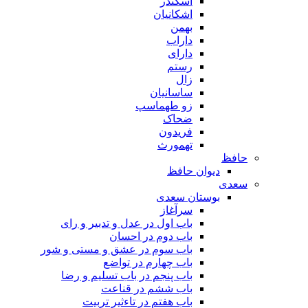
اسکندر
اشکانیان
بهمن
داراب
دارای
رستم
زال
ساسانیان
زو طهماسپ‏
ضحاک
فریدون
تهمورث
حافظ
دیوان حافظ
سعدی
بوستان سعدی
سرآغاز
باب اول در عدل و تدبیر و رای
باب دوم در احسان
باب سوم در عشق و مستی و شور
باب چهارم در تواضع
باب پنجم در باب تسلیم و رضا
باب ششم در قناعت
باب هفتم در تاءثیر تربیت