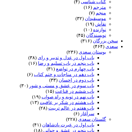
کتاب شناسی
(۴)
مترجم
(۱۶)
منجم
(۷)
موسیقیدان
(۳۲)
نقاش
(۱۹)
نوازنده
(۱۰)
نویسندگان
(۴۵)
سخن بزرگان
(۳۱۶)
سعدی
(۴۶۴)
بوستان سعدی
(۲۳۶)
باب اول در عدل و تدبیر و رای
(۳۸)
باب پنجم در باب تسلیم و رضا
(۱۶)
باب چهارم در تواضع
(۳۱)
باب دهم در مناجات و ختم کتاب
(۶)
باب دوم در احسان
(۳۳)
باب سوم در عشق و مستی و شور
(۳۰)
باب ششم در قناعت
(۱۵)
باب نهم در توبه و راه صواب
(۱۹)
باب هشتم در شکر بر عافیت
(۱۳)
باب هفتم در عالم تربیت
(۲۸)
سرآغاز
(۶)
گلستان سعدی
(۲۲۸)
باب اول در عبرت پادشاهان
(۴۱)
باب پنجم در عشق و جوانى
(۱۸)