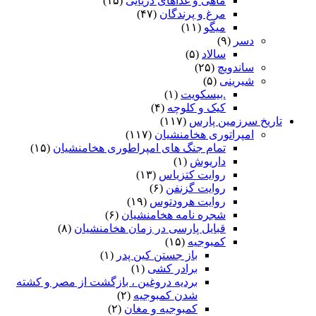
ماهی و غذاهای دریایی
(۱۵)
مرغ و پرندگان
(۴۷)
میگو
(۱۱)
دسر
(۹)
سالاد
(۵)
ساندویچ
(۲۵)
شیرینی
(۵)
.بیسکویت
(۱)
کیک و کلوچه
(۴)
تاریخ سرزمین پارس
(۱۱۷)
امپراتوری هخامنشیان
(۱۱۷)
تمام جنگ های امپراطوری هخامنشیان
(۱۵)
داریوش
(۱)
روایت کتزیاس
(۱۳)
روایت گزنفن
(۶)
روایت هرودتوس
(۱۹)
شجره نامه هخامنشیان
(۶)
قبایل پارسی در زمان هخامنشیان
(۸)
کمبوجیه
(۱۵)
باز جستن کین پدر
(۱)
برادر کشی
(۱)
بردیه دروغین ، بازگشت از مصر و کشته
شدن کمبوجیه
(۲)
کمبوجیه و مغان
(۲)