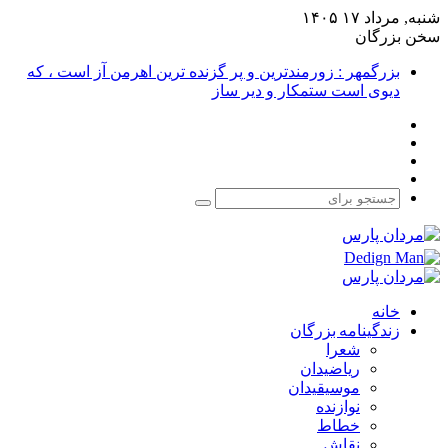
شنبه, مرداد ۱۷ ۱۴۰۵
سخن بزرگان
بزرگمهر : زورمندترین و پر گزنده ترین اهرمن آز است ، که
دیوی است ستمکار و دیر ساز
فیس
X
بوک
یوتیوب
اینستاگرام
جستجو
برای
خانه
زندگینامه بزرگان
شعرا
ریاضیدان
موسیقیدان
نوازنده
خطاط
نقاش