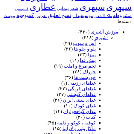
سپهری
سپهری
عطاری
شعر نیمایی
فردوسی
نسخ تعلیق
کمبوجیه
مشروطه
موسیقیدان
نقرس
یبوست
ملک الشعرا
دسته‌ها
آموزش آشپزی
(۴۳۰)
آشپزی
(۴۱۸)
آش و سوپ
(۲۹)
پلو و چلو ها
(۳۶)
پیتزا
(۳۳)
پیش غذا
(۱۱)
تخم مرغ و املت
(۱۹)
خوراک
(۳۸)
خورشت ها
(۳۶)
غذاهای رژیمی
(۱)
غذاهای فرنگی
(۲۲)
غذاهای گوشتی
(۲۷)
غذای سنتی ایران
(۳۶)
غذای کودک
(۱۰)
غذای گیاهخواران
(۱۴)
کباب
(۲۰)
کوفته ، کوکو و دلمه
(۴۵)
ماکارونی و لازانیا
(۱۵)