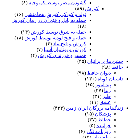
گشودن مصر توسط کمبوجیه
(۸)
کورش
(۸۹)
تولد و کودکی کورش هخامنشی
(۱۶)
حمله به بابل و فتح آن در زمان کورش
(۱۸)
حمله به شرق توسط کورش
(۱۴)
حمله و فتح لودیه توسط کورش
(۱۸)
کورش و فتح ماد
(۴)
کورش و یونانیان آسیا
(۷)
همسر و فرزندان کورش
(۴)
جشن های ایرانیان
(۴۵)
حافظ
(۹۸)
دیوان حافظ
(۹۸)
داستان کوتاه
(۱۳۰)
پند آموز
(۶۵)
زیبا
(۳۷)
طنز
(۳۱)
عشق
(۱۱)
زندگینامه بزرگان ایران زمین
(۴۳۳)
پزشکان
(۱۵)
خطاط
(۳۷)
خواننده
(۵)
روزنامه نگار
(۶)
ریاضیدان
(۱۴)