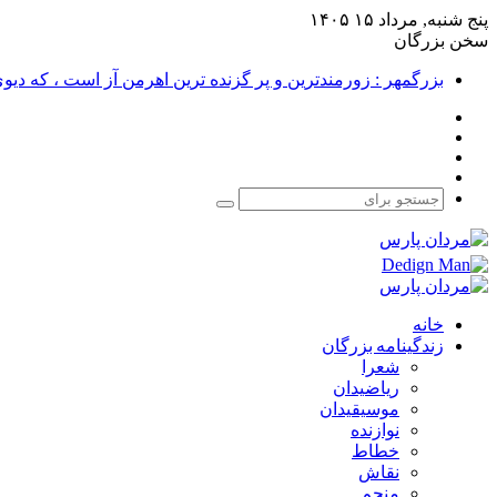
پنج شنبه, مرداد ۱۵ ۱۴۰۵
سخن بزرگان
بزرگمهر : زورمندترین و پر گزنده ترین اهرمن آز است ، که دی
فیس
X
بوک
یوتیوب
اینستاگرام
جستجو
برای
خانه
زندگینامه بزرگان
شعرا
ریاضیدان
موسیقیدان
نوازنده
خطاط
نقاش
منجم