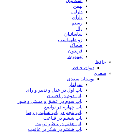
اشکانیان
بهمن
داراب
دارای
رستم
زال
ساسانیان
زو طهماسپ‏
ضحاک
فریدون
تهمورث
حافظ
دیوان حافظ
سعدی
بوستان سعدی
سرآغاز
باب اول در عدل و تدبیر و رای
باب دوم در احسان
باب سوم در عشق و مستی و شور
باب چهارم در تواضع
باب پنجم در باب تسلیم و رضا
باب ششم در قناعت
باب هفتم در تاءثیر تربیت
باب هشتم در شکر بر عافیت