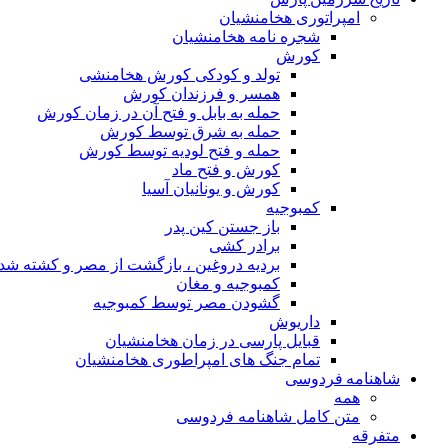
امپراتوری هخامنشیان
شجره نامه هخامنشیان
کورش
تولد و کودکی کورش هخامنشی
همسر و فرزندان کورش
حمله به بابل و فتح آن در زمان کورش
حمله به شرق توسط کورش
حمله و فتح لودیه توسط کورش
کورش و فتح ماد
کورش و یونانیان آسیا
کمبوجیه
باز جستن کین پدر
برادر کشی
بردیه دروغین ، بازگشت از مصر و کشته شد
کمبوجیه و مغان
گشودن مصر توسط کمبوجیه
داریوش
قبایل پارسی در زمان هخامنشیان
تمام جنگ های امپراطوری هخامنشیان
شاهنامه فردوسی
همه
متن کامل شاهنامه فردوسی
متفرقه