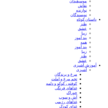
موسیقیدان
نقاش
نوازنده
نویسندگان
داستان کوتاه
طنز
عشق
زیبا
پند آموز
همه
پند آموز
زیبا
طنز
عشق
آموزش آشپزی
آشپزی
مرغ و پرندگان
تخم مرغ و املت
کوفته ، کوکو و دلمه
غذاهای فرنگی
خوراک
آش و سوپ
غذاهای رژیمی
غذای کودک