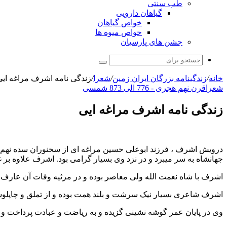
طب سنتی
گیاهان دارویی
خواص گیاهان
خواص میوه ها
جشن های پارسیان
جستجو
برای
خانه
/
زندگینامه بزرگان ایران زمین
/
شعرا
/
زندگی نامه اشرف مراغه ایی
شعرا
قرن نهم هجری - 776 الی 873 شمسی
زندگی نامه اشرف مراغه ایی
درویش اشرف ، فرزند ابوعلی حسین مراغه ای از سخنوران سده نهم هج
جهانشاه به سر میبرد و در نزد وی بسیار گرامی بود. اشرف علاوه 
اشرف با شاه نعمت الله ولی معاصر بوده و در مرثیه وفات آن عارف
اشرف شاعری بسیار نیک سرشت و بلند همت بوده و از تملق و چاپلوسی 
وی در پایان عمر گوشه نشینی گزیده و به ریاضت و عبادت پرداخت و در سال 839 – 864 هجری