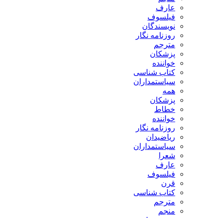
عارف
فیلسوف
نویسندگان
روزنامه نگار
مترجم
پزشکان
خواننده
کتاب شناسی
سیاستمداران
همه
پزشکان
خطاط
خواننده
روزنامه نگار
ریاضیدان
سیاستمداران
شعرا
عارف
فیلسوف
قرن
کتاب شناسی
مترجم
منجم