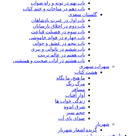
باب نهم در توبه و راه صواب
باب دهم در مناجات و ختم کتاب
گلستان سعدی
باب اول در عبرت پادشاهان
باب دوم در اخلاق پارسایان
باب سوم در فضیلت قناعت
باب چهارم در فواید خاموشى
باب پنجم در عشق و جوانى
باب ششم در ناتوانى و پیرى
باب هفتم در عالم تربیت
باب هشتم در آداب صحبت و همنشنى
سهراب سپهری
هشت کتاب
ما هیچ، ما نگاه
مرگ رنگ
مسافر
آواز آفتاب
زندگی خواب ها
شرق اندوه
حجم سبز
صدای پای آب
شهریار
گزیده اشعار شهریار
تاریخ سرزمین پارس