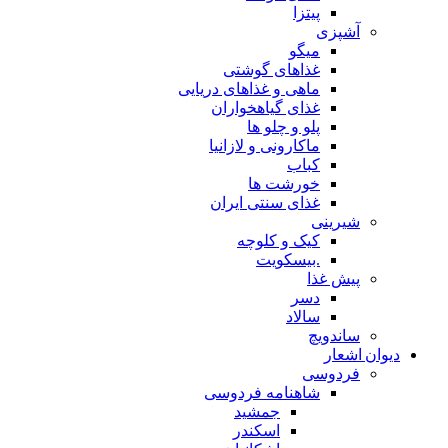
پیتزا
آشپزی
میگو
غذاهای گوشتی
ماهی و غذاهای دریایی
غذای گیاهخواران
پلو و چلو ها
ماکارونی و لازانیا
کباب
خورشت ها
غذای سنتی ایران
شیرینی
کیک و کلوچه
.بیسکویت
پیش غذا
دسر
سالاد
ساندویچ
دیوان اشعار
فردوسی
شاهنامه فردوسی
جمشید
اسکندر