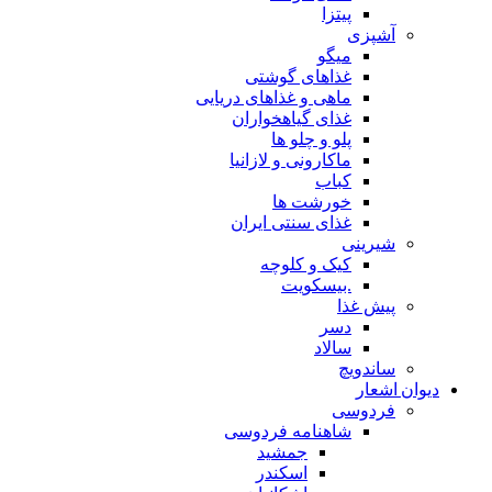
پیتزا
آشپزی
میگو
غذاهای گوشتی
ماهی و غذاهای دریایی
غذای گیاهخواران
پلو و چلو ها
ماکارونی و لازانیا
کباب
خورشت ها
غذای سنتی ایران
شیرینی
کیک و کلوچه
.بیسکویت
پیش غذا
دسر
سالاد
ساندویچ
دیوان اشعار
فردوسی
شاهنامه فردوسی
جمشید
اسکندر