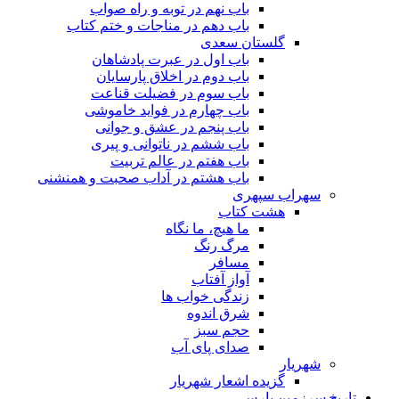
باب نهم در توبه و راه صواب
باب دهم در مناجات و ختم کتاب
گلستان سعدی
باب اول در عبرت پادشاهان
باب دوم در اخلاق پارسایان
باب سوم در فضیلت قناعت
باب چهارم در فواید خاموشى
باب پنجم در عشق و جوانى
باب ششم در ناتوانى و پیرى
باب هفتم در عالم تربیت
باب هشتم در آداب صحبت و همنشنى
سهراب سپهری
هشت کتاب
ما هیچ، ما نگاه
مرگ رنگ
مسافر
آواز آفتاب
زندگی خواب ها
شرق اندوه
حجم سبز
صدای پای آب
شهریار
گزیده اشعار شهریار
تاریخ سرزمین پارس