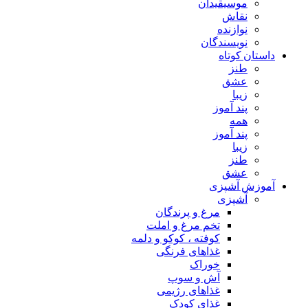
موسیقیدان
نقاش
نوازنده
نویسندگان
داستان کوتاه
طنز
عشق
زیبا
پند آموز
همه
پند آموز
زیبا
طنز
عشق
آموزش آشپزی
آشپزی
مرغ و پرندگان
تخم مرغ و املت
کوفته ، کوکو و دلمه
غذاهای فرنگی
خوراک
آش و سوپ
غذاهای رژیمی
غذای کودک