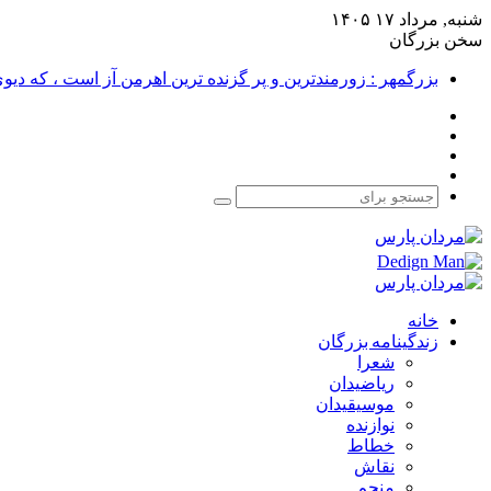
شنبه, مرداد ۱۷ ۱۴۰۵
سخن بزرگان
بزرگمهر : زورمندترین و پر گزنده ترین اهرمن آز است ، که دی
فیس
X
بوک
یوتیوب
اینستاگرام
جستجو
برای
خانه
زندگینامه بزرگان
شعرا
ریاضیدان
موسیقیدان
نوازنده
خطاط
نقاش
منجم