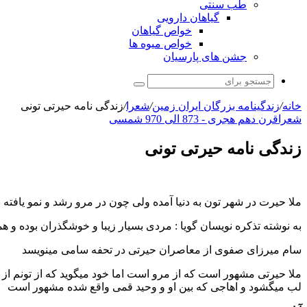
طب سنتی
گیاهان دارویی
خواص گیاهان
خواص میوه ها
جشن های پارسیان
جستجو
برای
خانه
/
زندگینامه بزرگان ایران زمین
/
شعرا
/
زندگی نامه حیرتی تونی
شعرا
قرن دهم هجری - 873 الی 970 شمسی
زندگی نامه حیرتی تونی
ملا حیرت در شهر تون به دنیا آمده ولی چون در مرو رشد و نمو یا
به نوشته تذکره نویسان گویا : مردی بسیار زیبا و خوشگذران بوده و هم
سام میرزای صفوی از معاصران حیرتی در تحفه سامی مینویسد
ملا حیرتی مشهور است که از مرو است اما خود میگوید که از تونم از ش
لب میگشود و اهاجی که بین او و وحید قمی واقع شده مشهور است