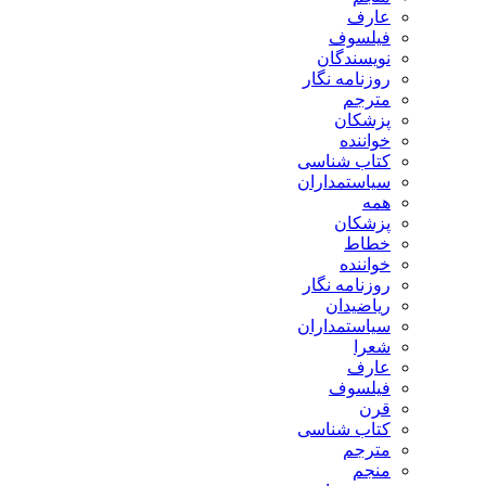
عارف
فیلسوف
نویسندگان
روزنامه نگار
مترجم
پزشکان
خواننده
کتاب شناسی
سیاستمداران
همه
پزشکان
خطاط
خواننده
روزنامه نگار
ریاضیدان
سیاستمداران
شعرا
عارف
فیلسوف
قرن
کتاب شناسی
مترجم
منجم