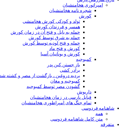
امپراتوری هخامنشیان
شجره نامه هخامنشیان
کورش
تولد و کودکی کورش هخامنشی
همسر و فرزندان کورش
حمله به بابل و فتح آن در زمان کورش
حمله به شرق توسط کورش
حمله و فتح لودیه توسط کورش
کورش و فتح ماد
کورش و یونانیان آسیا
کمبوجیه
باز جستن کین پدر
برادر کشی
بردیه دروغین ، بازگشت از مصر و کشته شد
کمبوجیه و مغان
گشودن مصر توسط کمبوجیه
داریوش
قبایل پارسی در زمان هخامنشیان
تمام جنگ های امپراطوری هخامنشیان
شاهنامه فردوسی
همه
متن کامل شاهنامه فردوسی
متفرقه