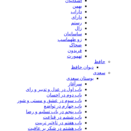
اشکانیان
بهمن
داراب
دارای
رستم
زال
ساسانیان
زو طهماسپ‏
ضحاک
فریدون
تهمورث
حافظ
دیوان حافظ
سعدی
بوستان سعدی
سرآغاز
باب اول در عدل و تدبیر و رای
باب دوم در احسان
باب سوم در عشق و مستی و شور
باب چهارم در تواضع
باب پنجم در باب تسلیم و رضا
باب ششم در قناعت
باب هفتم در تاءثیر تربیت
باب هشتم در شکر بر عافیت