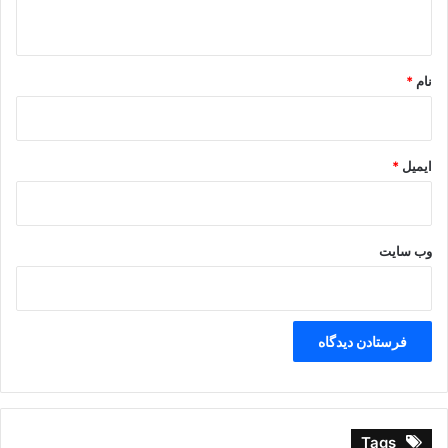
ه
کنه کمال شعری از عقلهاست قرب وصالش بری از
نقلهاست
*
نام
*
اوست بسیط و همه عالم بساط اوست محیط و همه عالم
محاط
ایمیل
*
.
وب‌ سایت
Tags