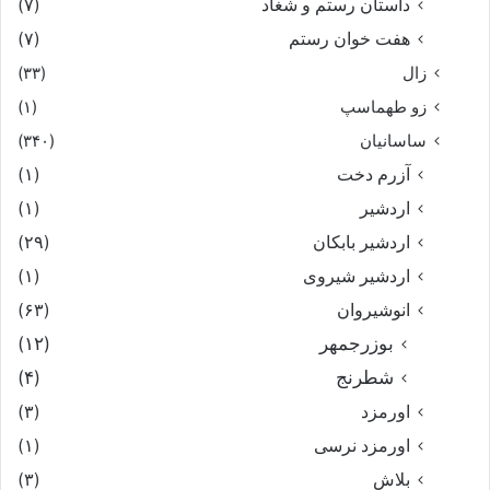
داستان رستم و شغاد
(۷)
هفت خوان رستم‏
(۷)
زال
(۳۳)
زو طهماسپ‏
(۱)
ساسانیان
(۳۴۰)
آزرم دخت
(۱)
اردشیر
(۱)
اردشیر بابکان
(۲۹)
اردشیر شیروی
(۱)
انوشیروان
(۶۳)
بوزرجمهر
(۱۲)
شطرنج
(۴)
اورمزد
(۳)
اورمزد نرسى‏
(۱)
بلاش
(۳)