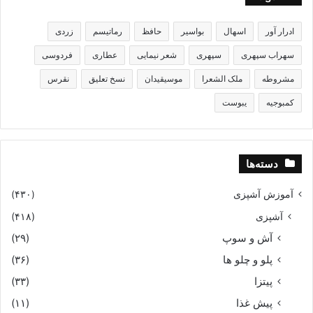
ادرار آور
اسهال
بواسیر
حافظ
رماتیسم
زردی
سهراب سپهری
سپهری
شعر نیمایی
عطاری
فردوسی
مشروطه
ملک الشعرا
موسیقیدان
نسخ تعلیق
نقرس
کمبوجیه
یبوست
دسته‌ها
آموزش آشپزی
(۴۳۰)
آشپزی
(۴۱۸)
آش و سوپ
(۲۹)
پلو و چلو ها
(۳۶)
پیتزا
(۳۳)
پیش غذا
(۱۱)