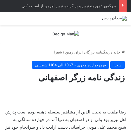
بزرگمهر : زورمندترین و پر گزنده ترین اهرمن آز است ، که دیوی است ستمکار و دیر ساز
خانه
/
زندگینامه بزرگان ایران زمین
/
شعرا
شعرا
قرن دوازده هجری - 1067 الی 1164 شمسی
زندگی نامه زرگر اصفهانی
رضا ملقب به نجیب الدین از مشاهیر سلسله ذهبیه بوده است پدرش
اهل تبریز بود ولی او در اصفهان به دنیا آمد در چهارده سالگی به
شیخ محمد علی موذن خراسانی دست ارادت داد و سرانجام خود نیز