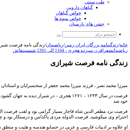
طب سنتی
گیاهان دارویی
خواص گیاهان
خواص میوه ها
جشن های پارسیان
جستجو
برای
خانه
/
زندگینامه بزرگان ایران زمین
/
ریاضیدان
/
زندگی نامه فرصت شیر
ریاضیدان
شعرا
قرن سیزده هجری - 1164 الی 1261 شمسی
نقاش
زندگی نامه فرصت شیرازی
میرزا محمد نصر ، فرزند میرزا محمد جعفر از سخنسرایان و استادا
فرصت در سال ۱۲۳۳ – ۱۲۷۱ هجری – در شیراز د
خود شد
فرصت نزد مظفر الدین شاه قاجار بسیار گرامی بود و لقب فرصت الدو
احترام وی میکوشید. فرصت الدوله مردی پاکدامن و درستکار بود و چ
او علاوه بر ادبیات فارسی و عربی در حسابو هندسه و هئیت و منطق نی