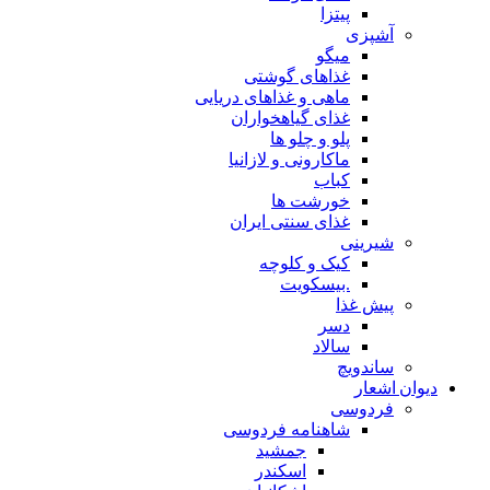
پیتزا
آشپزی
میگو
غذاهای گوشتی
ماهی و غذاهای دریایی
غذای گیاهخواران
پلو و چلو ها
ماکارونی و لازانیا
کباب
خورشت ها
غذای سنتی ایران
شیرینی
کیک و کلوچه
.بیسکویت
پیش غذا
دسر
سالاد
ساندویچ
دیوان اشعار
فردوسی
شاهنامه فردوسی
جمشید
اسکندر