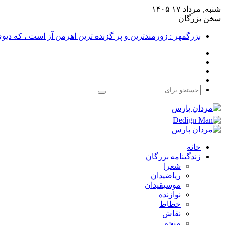
شنبه, مرداد ۱۷ ۱۴۰۵
سخن بزرگان
بزرگمهر : زورمندترین و پر گزنده ترین اهرمن آز است ، که دی
فیس
X
بوک
یوتیوب
اینستاگرام
جستجو
برای
خانه
زندگینامه بزرگان
شعرا
ریاضیدان
موسیقیدان
نوازنده
خطاط
نقاش
منجم