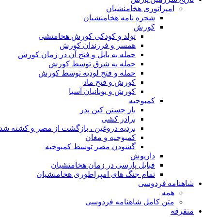
امپراتوری هخامنشیان
شجره نامه هخامنشیان
کورش
تولد و کودکی کورش هخامنشی
همسر و فرزندان کورش
حمله به بابل و فتح آن در زمان کورش
حمله به شرق توسط کورش
حمله و فتح لودیه توسط کورش
کورش و فتح ماد
کورش و یونانیان آسیا
کمبوجیه
باز جستن کین پدر
برادر کشی
بردیه دروغین ، بازگشت از مصر و کشته شد
کمبوجیه و مغان
گشودن مصر توسط کمبوجیه
داریوش
قبایل پارسی در زمان هخامنشیان
تمام جنگ های امپراطوری هخامنشیان
شاهنامه فردوسی
همه
متن کامل شاهنامه فردوسی
متفرقه