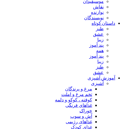
موسیقیدان
نقاش
نوازنده
نویسندگان
داستان کوتاه
طنز
عشق
زیبا
پند آموز
همه
پند آموز
زیبا
طنز
عشق
آموزش آشپزی
آشپزی
مرغ و پرندگان
تخم مرغ و املت
کوفته ، کوکو و دلمه
غذاهای فرنگی
خوراک
آش و سوپ
غذاهای رژیمی
غذای کودک