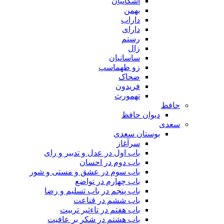
اشکانیان
بهمن
داراب
دارای
رستم
زال
ساسانیان
زو طهماسپ‏
ضحاک
فریدون
تهمورث
حافظ
دیوان حافظ
سعدی
بوستان سعدی
سرآغاز
باب اول در عدل و تدبیر و رای
باب دوم در احسان
باب سوم در عشق و مستی و شور
باب چهارم در تواضع
باب پنجم در باب تسلیم و رضا
باب ششم در قناعت
باب هفتم در تاءثیر تربیت
باب هشتم در شکر بر عافیت