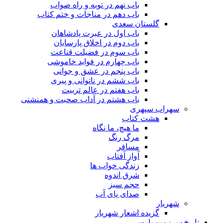
باب نهم در توبه و راه صواب
باب دهم در مناجات و ختم کتاب
گلستان سعدی
باب اول در عبرت پادشاهان
باب دوم در اخلاق پارسایان
باب سوم در فضیلت قناعت
باب چهارم در فواید خاموشى
باب پنجم در عشق و جوانى
باب ششم در ناتوانى و پیرى
باب هفتم در عالم تربیت
باب هشتم در آداب صحبت و همنشنى
سهراب سپهری
هشت کتاب
ما هیچ، ما نگاه
مرگ رنگ
مسافر
آواز آفتاب
زندگی خواب ها
شرق اندوه
حجم سبز
صدای پای آب
شهریار
گزیده اشعار شهریار
تاریخ سرزمین پارس