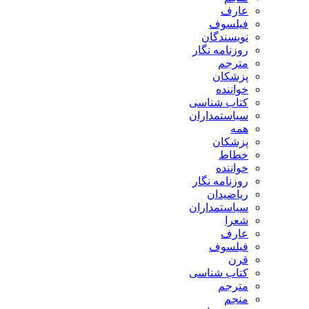
عارف
فیلسوف
نویسندگان
روزنامه نگار
مترجم
پزشکان
خواننده
کتاب شناسی
سیاستمداران
همه
پزشکان
خطاط
خواننده
روزنامه نگار
ریاضیدان
سیاستمداران
شعرا
عارف
فیلسوف
قرن
کتاب شناسی
مترجم
منجم