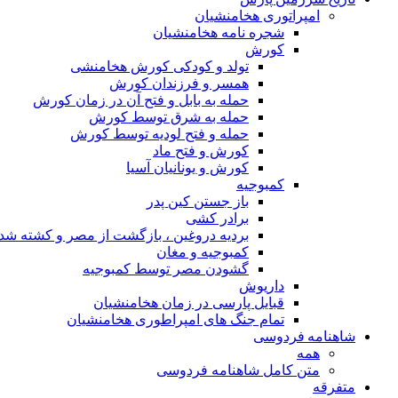
امپراتوری هخامنشیان
شجره نامه هخامنشیان
کورش
تولد و کودکی کورش هخامنشی
همسر و فرزندان کورش
حمله به بابل و فتح آن در زمان کورش
حمله به شرق توسط کورش
حمله و فتح لودیه توسط کورش
کورش و فتح ماد
کورش و یونانیان آسیا
کمبوجیه
باز جستن کین پدر
برادر کشی
بردیه دروغین ، بازگشت از مصر و کشته شد
کمبوجیه و مغان
گشودن مصر توسط کمبوجیه
داریوش
قبایل پارسی در زمان هخامنشیان
تمام جنگ های امپراطوری هخامنشیان
شاهنامه فردوسی
همه
متن کامل شاهنامه فردوسی
متفرقه