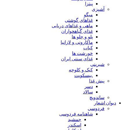
پیتزا
آشپزی
میگو
غذاهای گوشتی
ماهی و غذاهای دریایی
غذای گیاهخواران
پلو و چلو ها
ماکارونی و لازانیا
کباب
خورشت ها
غذای سنتی ایران
شیرینی
کیک و کلوچه
.بیسکویت
پیش غذا
دسر
سالاد
ساندویچ
دیوان اشعار
فردوسی
شاهنامه فردوسی
جمشید
اسکندر