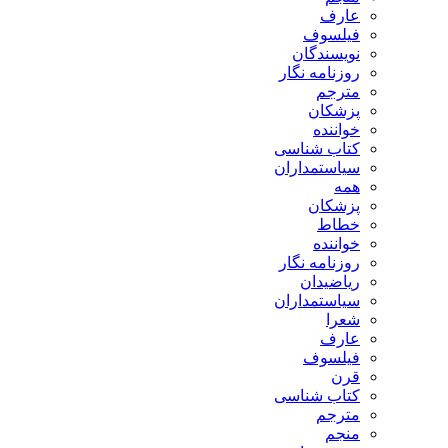
عارف
فیلسوف
نویسندگان
روزنامه نگار
مترجم
پزشکان
خواننده
کتاب شناسی
سیاستمداران
همه
پزشکان
خطاط
خواننده
روزنامه نگار
ریاضیدان
سیاستمداران
شعرا
عارف
فیلسوف
قرن
کتاب شناسی
مترجم
منجم