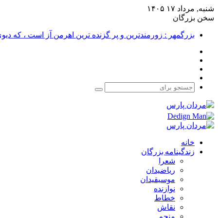
شنبه, مرداد ۱۷ ۱۴۰۵
سخن بزرگان
بزرگمهر : زورمندترین و پر گزنده ترین اهرمن آز است ، که دی
فیس
X
بوک
یوتیوب
اینستاگرام
جستجو
برای
خانه
زندگینامه بزرگان
شعرا
ریاضیدان
موسیقیدان
نوازنده
خطاط
نقاش
منجم