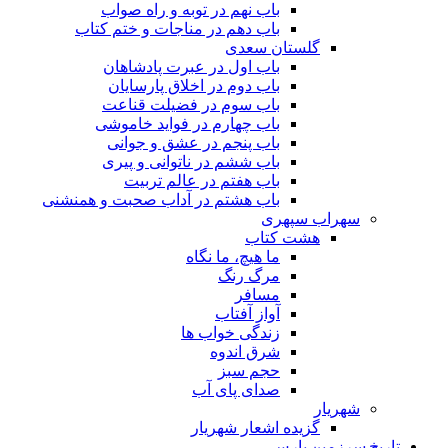
باب نهم در توبه و راه صواب
باب دهم در مناجات و ختم کتاب
گلستان سعدی
باب اول در عبرت پادشاهان
باب دوم در اخلاق پارسایان
باب سوم در فضیلت قناعت
باب چهارم در فواید خاموشى
باب پنجم در عشق و جوانى
باب ششم در ناتوانى و پیرى
باب هفتم در عالم تربیت
باب هشتم در آداب صحبت و همنشنى
سهراب سپهری
هشت کتاب
ما هیچ، ما نگاه
مرگ رنگ
مسافر
آواز آفتاب
زندگی خواب ها
شرق اندوه
حجم سبز
صدای پای آب
شهریار
گزیده اشعار شهریار
تاریخ سرزمین پارس