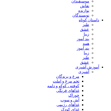
موسیقیدان
نقاش
نوازنده
نویسندگان
داستان کوتاه
طنز
عشق
زیبا
پند آموز
همه
پند آموز
زیبا
طنز
عشق
آموزش آشپزی
آشپزی
مرغ و پرندگان
تخم مرغ و املت
کوفته ، کوکو و دلمه
غذاهای فرنگی
خوراک
آش و سوپ
غذاهای رژیمی
غذای کودک