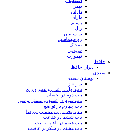
اشکانیان
بهمن
داراب
دارای
رستم
زال
ساسانیان
زو طهماسپ‏
ضحاک
فریدون
تهمورث
حافظ
دیوان حافظ
سعدی
بوستان سعدی
سرآغاز
باب اول در عدل و تدبیر و رای
باب دوم در احسان
باب سوم در عشق و مستی و شور
باب چهارم در تواضع
باب پنجم در باب تسلیم و رضا
باب ششم در قناعت
باب هفتم در تاءثیر تربیت
باب هشتم در شکر بر عافیت