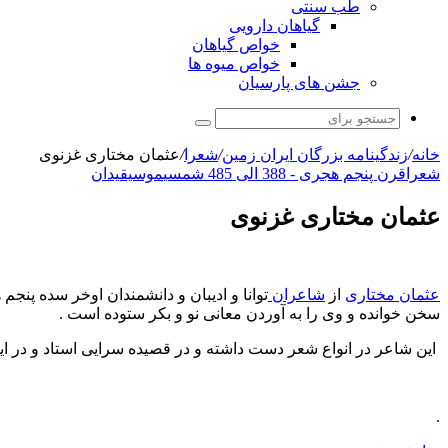
طب سنتی
گیاهان دارویی
خواص گیاهان
خواص میوه ها
جشن های پارسیان
جستجو
برای
خانه
/
زندگینامه بزرگان ایران زمین
/
شعرا
/
عثمان مختاری غزنوی
شعرا
قرن پنجم هجری - 388 الی 485 شمسی
موسیقیدان
عثمان مختاری غزنوی
عثمان مختاری
از
شاعران
توانا و ادیبان و دانشمندان اوخر سده پنج
سخن خوانده و وی را به آوردن معانی نو و بکر ستوده است .
این شاعر در انواع شعر دست داشته و در قصیده سرایی استاد و در ای
.