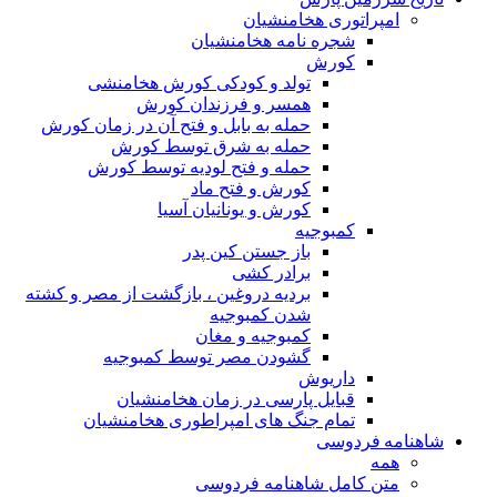
مپراتوری هخامنشیان
شجره نامه هخامنشیان
کورش
تولد و کودکی کورش هخامنشی
همسر و فرزندان کورش
حمله به بابل و فتح آن در زمان کورش
حمله به شرق توسط کورش
حمله و فتح لودیه توسط کورش
کورش و فتح ماد
کورش و یونانیان آسیا
کمبوجیه
باز جستن کین پدر
برادر کشی
بردیه دروغین ، بازگشت از مصر و کشته
شدن کمبوجیه
کمبوجیه و مغان
گشودن مصر توسط کمبوجیه
داریوش
قبایل پارسی در زمان هخامنشیان
تمام جنگ های امپراطوری هخامنشیان
ه فردوسی
مه
تن کامل شاهنامه فردوسی