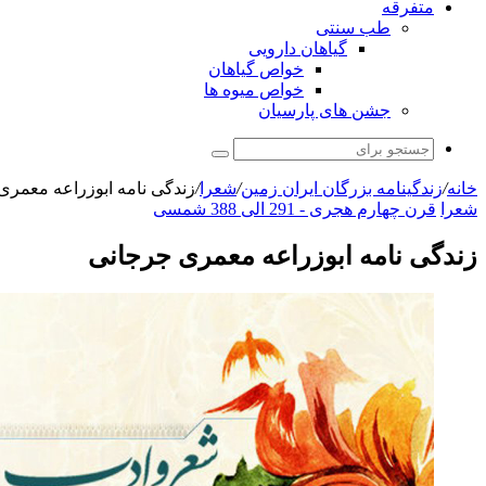
ب سنتی
گیاهان دارویی
خواص گیاهان
خواص میوه ها
شن های پارسیان
جستجو
برای
ه بزرگان ایران زمین
/
شعرا
/
زندگی نامه ابوزراعه معمری جرجانی
ری - 291 الی 388 شمسی
مه ابوزراعه معمری جرجانی