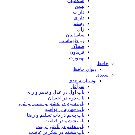
اشکانیان
بهمن
داراب
دارای
رستم
زال
ساسانیان
زو طهماسپ‏
ضحاک
فریدون
تهمورث
افظ
دیوان حافظ
عدی
بوستان سعدی
سرآغاز
باب اول در عدل و تدبیر و رای
باب دوم در احسان
باب سوم در عشق و مستی و شور
باب چهارم در تواضع
باب پنجم در باب تسلیم و رضا
باب ششم در قناعت
باب هفتم در تاءثیر تربیت
باب هشتم در شکر بر عافیت