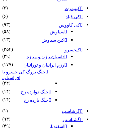
(۲)
کیومرث
(۶)
کی قباد
(۹۳)
کی کاووس
(۵۸)
سیاوش
(۱۳)
کین سیاوش
(۲۵۴)
کیخسرو
(۲۹)
داستان بیژن و منیژه
(۱۷۷)
رزم ایرانیان و تورانیان
جنگ بزرگ کی خسرو با
افراسیاب
(۴۴)
(۱۴)
جنگ دوازده رخ
(۱۴)
جنگ یازده رخ
(۱)
گرشاسپ
(۹۳)
گشتاسب
(۴۹)
اسفندیار