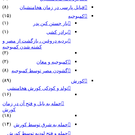
(۸)
قبایل پارسی در زمان هخامنشیان
(۱۵)
کمبوجیه
(۱)
باز جستن کین پدر
(۱)
برادر کشی
بردیه دروغین ، بازگشت از مصر و
کشته شدن کمبوجیه
(۲)
(۲)
کمبوجیه و مغان
(۸)
گشودن مصر توسط کمبوجیه
(۸۹)
کورش
تولد و کودکی کورش هخامنشی
(۱۶)
حمله به بابل و فتح آن در زمان
کورش
(۱۸)
(۱۴)
حمله به شرق توسط کورش
حمله و فتح لودیه توسط کورش