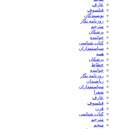
ارف
یلسوف
ویسندگان
وزنامه نگار
ترجم
زشکان
واننده
تاب شناسی
یاستمداران
مه
زشکان
طاط
واننده
وزنامه نگار
یاضیدان
یاستمداران
عرا
ارف
یلسوف
رن
تاب شناسی
ترجم
نجم