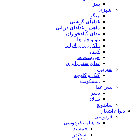
پیتزا
شپزی
میگو
غذاهای گوشتی
ماهی و غذاهای دریایی
غذای گیاهخواران
پلو و چلو ها
ماکارونی و لازانیا
کباب
خورشت ها
غذای سنتی ایران
یرینی
کیک و کلوچه
.بیسکویت
یش غذا
دسر
سالاد
اندویچ
شعار
ردوسی
شاهنامه فردوسی
جمشید
اسکندر