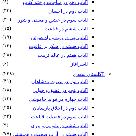
(۶)
باب دهم در مناجات و ختم کتاب
(۳۳)
باب دوم در احسان
(۳۰)
باب سوم در عشق و مستی و شور
(۱۵)
باب ششم در قناعت
(۱۹)
باب نهم در توبه و راه صواب
(۱۳)
باب هشتم در شکر بر عافیت
(۲۸)
باب هفتم در عالم تربیت
(۶)
سرآغاز
(۲۲۸)
گلستان سعدی
(۴۱)
باب اول در عبرت پادشاهان
(۱۸)
باب پنجم در عشق و جوانى
(۱۳)
باب چهارم در فواید خاموشى
(۲۵)
باب دوم در اخلاق پارسایان
(۲۴)
باب سوم در فضیلت قناعت
(۹)
باب ششم در ناتوانى و پیرى
(۷۷)
باب هشتم در آداب صحبت و همنشنى