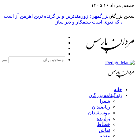
بزرگمهر : زورمندترین و پر گزنده ترین اهرمن آز است
یوی است ستمکار و دیر ساز
فیس
X
بوک
یوتیوب
اینستاگرام
جستجو
برای
مه بزرگان
عرا
یاضیدان
وسیقیدان
وازنده
طاط
قاش
نجم