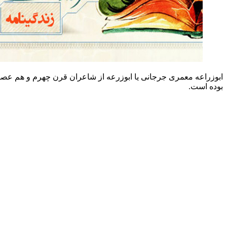
مری جرجانی یا ابوزرعه از شاعران قرن چهرم و هم عصر ر رودکی