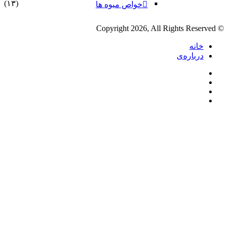
(۱۳)
خواص میوه ها
ی
رام