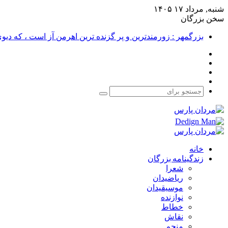
شنبه, مرداد ۱۷ ۱۴۰۵
سخن بزرگان
بزرگمهر : زورمندترین و پر گزنده ترین اهرمن آز است ، که دی
فیس
X
بوک
یوتیوب
اینستاگرام
جستجو
برای
خانه
زندگینامه بزرگان
شعرا
ریاضیدان
موسیقیدان
نوازنده
خطاط
نقاش
منجم