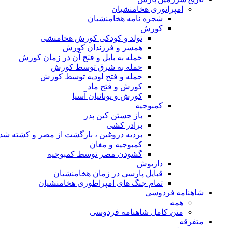
امپراتوری هخامنشیان
شجره نامه هخامنشیان
کورش
تولد و کودکی کورش هخامنشی
همسر و فرزندان کورش
حمله به بابل و فتح آن در زمان کورش
حمله به شرق توسط کورش
حمله و فتح لودیه توسط کورش
کورش و فتح ماد
کورش و یونانیان آسیا
کمبوجیه
باز جستن کین پدر
برادر کشی
بردیه دروغین ، بازگشت از مصر و کشته شد
کمبوجیه و مغان
گشودن مصر توسط کمبوجیه
داریوش
قبایل پارسی در زمان هخامنشیان
تمام جنگ های امپراطوری هخامنشیان
شاهنامه فردوسی
همه
متن کامل شاهنامه فردوسی
متفرقه