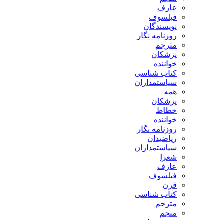
عارف
فیلسوف
نویسندگان
روزنامه نگار
مترجم
پزشکان
خواننده
کتاب شناسی
سیاستمداران
همه
پزشکان
خطاط
خواننده
روزنامه نگار
ریاضیدان
سیاستمداران
شعرا
عارف
فیلسوف
قرن
کتاب شناسی
مترجم
منجم