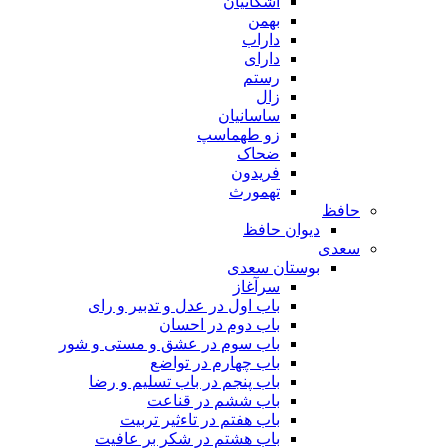
اشکانیان
بهمن
داراب
دارای
رستم
زال
ساسانیان
زو طهماسپ‏
ضحاک
فریدون
تهمورث
حافظ
دیوان حافظ
سعدی
بوستان سعدی
سرآغاز
باب اول در عدل و تدبیر و رای
باب دوم در احسان
باب سوم در عشق و مستی و شور
باب چهارم در تواضع
باب پنجم در باب تسلیم و رضا
باب ششم در قناعت
باب هفتم در تاءثیر تربیت
باب هشتم در شکر بر عافیت