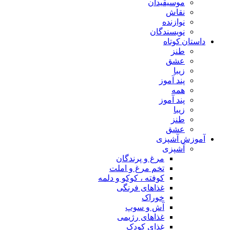
موسیقیدان
نقاش
نوازنده
نویسندگان
داستان کوتاه
طنز
عشق
زیبا
پند آموز
همه
پند آموز
زیبا
طنز
عشق
آموزش آشپزی
آشپزی
مرغ و پرندگان
تخم مرغ و املت
کوفته ، کوکو و دلمه
غذاهای فرنگی
خوراک
آش و سوپ
غذاهای رژیمی
غذای کودک