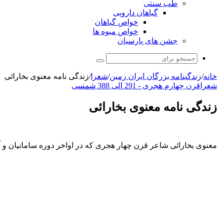
طب سنتی
گیاهان دارویی
خواص گیاهان
خواص میوه ها
جشن های پارسیان
جستجو
برای
خانه
/
زندگینامه بزرگان ایران زمین
/
شعرا
/
زندگی نامه معنوی بخارائی
شعرا
قرن چهارم هجری - 291 الی 388 شمسی
زندگی نامه معنوی بخارائی
معنوی بخارائی شاعر قرن چهار هجری که در اواخر دوره سامانیان و 