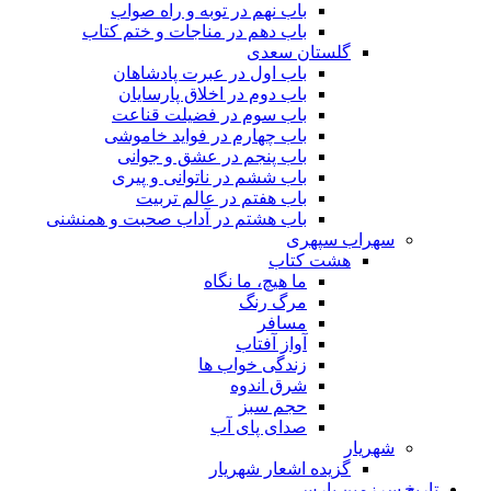
باب نهم در توبه و راه صواب
باب دهم در مناجات و ختم کتاب
گلستان سعدی
باب اول در عبرت پادشاهان
باب دوم در اخلاق پارسایان
باب سوم در فضیلت قناعت
باب چهارم در فواید خاموشى
باب پنجم در عشق و جوانى
باب ششم در ناتوانى و پیرى
باب هفتم در عالم تربیت
باب هشتم در آداب صحبت و همنشنى
سهراب سپهری
هشت کتاب
ما هیچ، ما نگاه
مرگ رنگ
مسافر
آواز آفتاب
زندگی خواب ها
شرق اندوه
حجم سبز
صدای پای آب
شهریار
گزیده اشعار شهریار
تاریخ سرزمین پارس