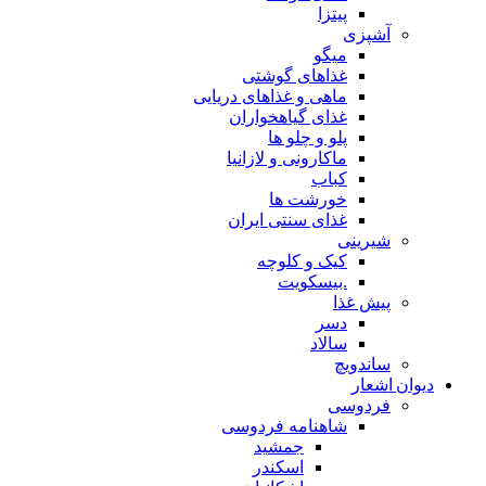
پیتزا
آشپزی
میگو
غذاهای گوشتی
ماهی و غذاهای دریایی
غذای گیاهخواران
پلو و چلو ها
ماکارونی و لازانیا
کباب
خورشت ها
غذای سنتی ایران
شیرینی
کیک و کلوچه
.بیسکویت
پیش غذا
دسر
سالاد
ساندویچ
دیوان اشعار
فردوسی
شاهنامه فردوسی
جمشید
اسکندر