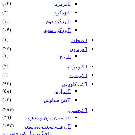
(۱۳)
هرمزد
(۳)
یزدگرد
(۱)
یزدگرد دوم
(۱۴)
یزدگرد سوم
(۷)
ضحاک
(۲۶)
فریدون
(۷)
ایرج
(۲)
کیومرث
(۶)
کی قباد
(۹۳)
کی کاووس
(۵۸)
سیاوش
(۱۳)
کین سیاوش
(۲۵۴)
کیخسرو
(۲۹)
داستان بیژن و منیژه
(۱۷۷)
رزم ایرانیان و تورانیان
جنگ بزرگ کی خسرو با