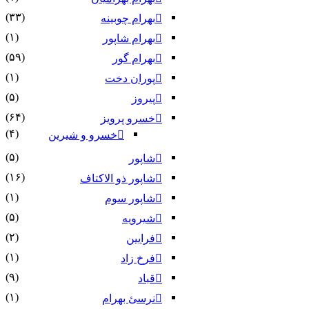
(۳۳)
بهرام چوبینه
(۱)
بهرام شاپور
(۵۹)
بهرام گور
(۱)
پوران دخت
(۵)
پیروز
(۶۴)
خسرو پرویز
(۴)
خسرو و شیرین
(۵)
شاپور
(۱۶)
شاپور ذو الاکتاف
(۱)
شاپور سوم‏
(۵)
شیرویه
(۲)
فرایین
(۱)
فرخ زاد
(۹)
قباد
(۱)
نرسئ بهرام‏