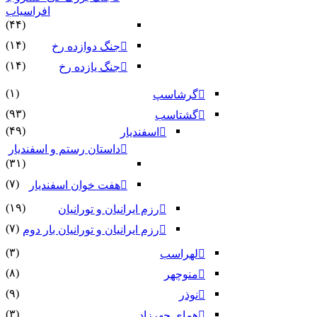
افراسیاب
(۴۴)
(۱۴)
جنگ دوازده رخ
(۱۴)
جنگ یازده رخ
(۱)
گرشاسپ
(۹۳)
گشتاسب
(۴۹)
اسفندیار
داستان رستم و اسفندیار
(۳۱)
(۷)
هفت خوان اسفندیار
(۱۹)
رزم ایرانیان و تورانیان
(۷)
رزم ایرانیان و تورانیان بار دوم
(۳)
لهراسب
(۸)
منوچهر
(۹)
نوذر
(۳)
هماى چهرزاد