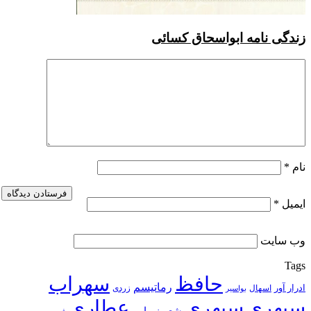
 ابواسحاق کسائی
حافظ
سهراب
رماتیسم
زردی
بواسیر
سپهری
عطاری
شعر نیمایی