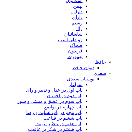
اشکانیان
بهمن
داراب
دارای
رستم
زال
ساسانیان
زو طهماسپ‏
ضحاک
فریدون
تهمورث
افظ
دیوان حافظ
عدی
بوستان سعدی
سرآغاز
باب اول در عدل و تدبیر و رای
باب دوم در احسان
باب سوم در عشق و مستی و شور
باب چهارم در تواضع
باب پنجم در باب تسلیم و رضا
باب ششم در قناعت
باب هفتم در تاءثیر تربیت
باب هشتم در شکر بر عافیت