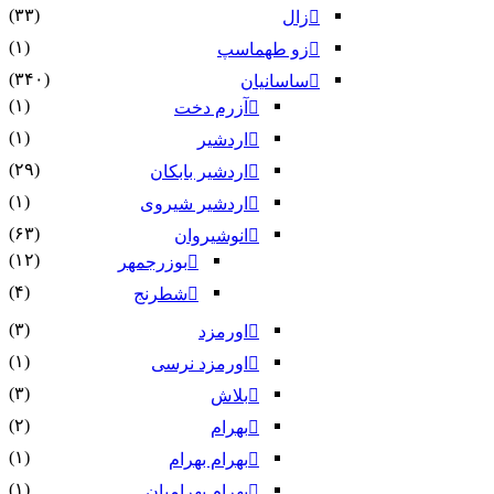
(۳۳)
زال
(۱)
زو طهماسپ‏
(۳۴۰)
ساسانیان
(۱)
آزرم دخت
(۱)
اردشیر
(۲۹)
اردشیر بابکان
(۱)
اردشیر شیروی
(۶۳)
انوشیروان
(۱۲)
بوزرجمهر
(۴)
شطرنج
(۳)
اورمزد
(۱)
اورمزد نرسى‏
(۳)
بلاش
(۲)
بهرام
(۱)
بهرام بهرام
(۱)
بهرام بهرامیان‏