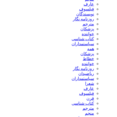
ارف
یلسوف
ویسندگان
وزنامه نگار
ترجم
زشکان
واننده
تاب شناسی
یاستمداران
مه
زشکان
طاط
واننده
وزنامه نگار
یاضیدان
یاستمداران
عرا
ارف
یلسوف
رن
تاب شناسی
ترجم
نجم