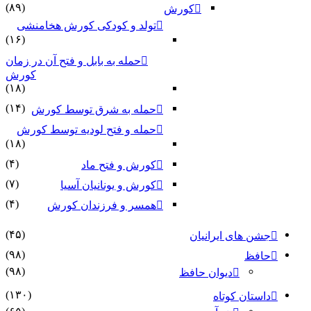
(۸۹)
کورش
تولد و کودکی کورش هخامنشی
(۱۶)
حمله به بابل و فتح آن در زمان
کورش
(۱۸)
(۱۴)
حمله به شرق توسط کورش
حمله و فتح لودیه توسط کورش
(۱۸)
(۴)
کورش و فتح ماد
(۷)
کورش و یونانیان آسیا
(۴)
همسر و فرزندان کورش
(۴۵)
ای ایرانیان
(۹۸)
(۹۸)
دیوان حافظ
(۱۳۰)
ن کوتاه