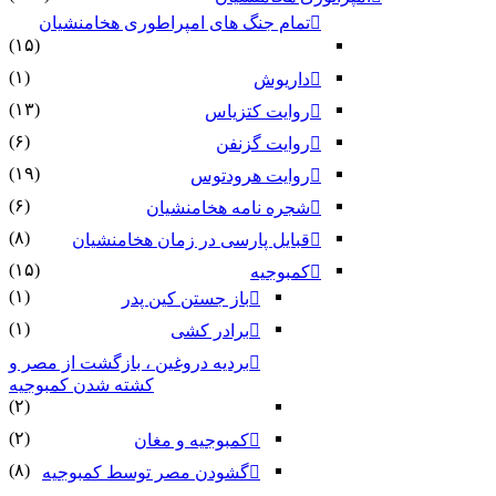
تمام جنگ های امپراطوری هخامنشیان
(۱۵)
(۱)
داریوش
(۱۳)
روایت کتزیاس
(۶)
روایت گزنفن
(۱۹)
روایت هرودتوس
(۶)
شجره نامه هخامنشیان
(۸)
قبایل پارسی در زمان هخامنشیان
(۱۵)
کمبوجیه
(۱)
باز جستن کین پدر
(۱)
برادر کشی
بردیه دروغین ، بازگشت از مصر و
کشته شدن کمبوجیه
(۲)
(۲)
کمبوجیه و مغان
(۸)
گشودن مصر توسط کمبوجیه