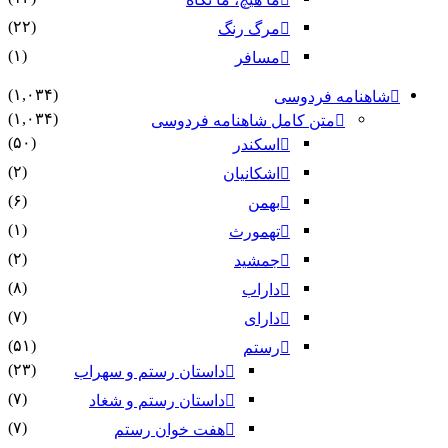
(۲۲)
مرگ رنگ
(۱)
مسافر
(۱,۰۳۴)
امه فردوسی
(۱,۰۳۴)
متن کامل شاهنامه فردوسی
(۵۰)
اسکندر
(۲)
اشکانیان
(۶)
بهمن
(۱)
تهمورث
(۲)
جمشید
(۸)
داراب
(۷)
دارای
(۵۱)
رستم
(۲۳)
داستان رستم و سهراب
(۷)
داستان رستم و شغاد
(۷)
هفت خوان رستم‏