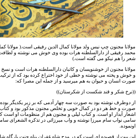
 چپ نیس ولد مولانا کمال الدین رفیقی است.( مولانا کمال الدین
از دارالسلطنه هرات بوده وی خوش می نوشته و لطافت داشته و
کو می گفته است.)
 از خوشنویسان و کاتبان دارالسلطنه هرات است و نسخ تعلیق را بامزه
 می نوشته و خطی از خود اختراع کرده بود که از ترکیب کلمات آن
 حیوان به هم میرسید و از جمله این مصرا که:
 قند شکست از شکرستان))
ته بود به صورت سه چهار آدمی که بر زبر یکدیگر بوده باشند و
 دو در کمال خوبی و تخلص مجنون مذکور بود و کتاب ناز و نیاز از
او است. و کتاب لیلی و مجنون هم از منظومات او است که به اسم
م میرزا نوشته و واب میرزائی در تذکره الشعرای سامی ذکر
صیده ای است که در مدح شاه غفران پناه جنت بارگاه شاه طهماسب