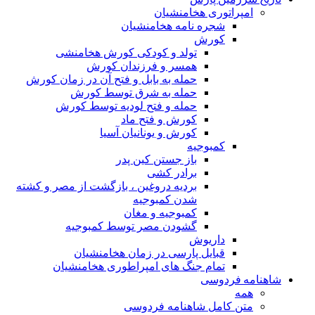
مپراتوری هخامنشیان
شجره نامه هخامنشیان
کورش
تولد و کودکی کورش هخامنشی
همسر و فرزندان کورش
حمله به بابل و فتح آن در زمان کورش
حمله به شرق توسط کورش
حمله و فتح لودیه توسط کورش
کورش و فتح ماد
کورش و یونانیان آسیا
کمبوجیه
باز جستن کین پدر
برادر کشی
بردیه دروغین ، بازگشت از مصر و کشته
شدن کمبوجیه
کمبوجیه و مغان
گشودن مصر توسط کمبوجیه
داریوش
قبایل پارسی در زمان هخامنشیان
تمام جنگ های امپراطوری هخامنشیان
ه فردوسی
مه
تن کامل شاهنامه فردوسی