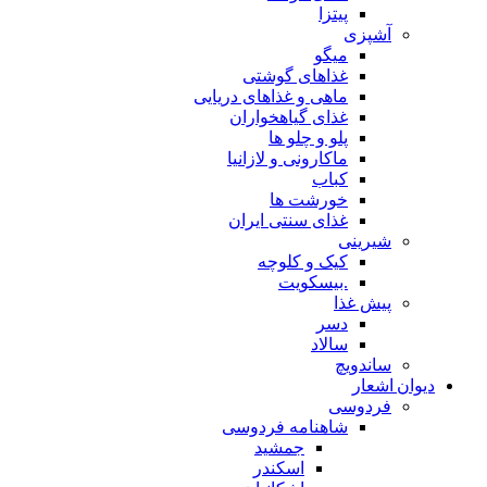
پیتزا
شپزی
میگو
غذاهای گوشتی
ماهی و غذاهای دریایی
غذای گیاهخواران
پلو و چلو ها
ماکارونی و لازانیا
کباب
خورشت ها
غذای سنتی ایران
یرینی
کیک و کلوچه
.بیسکویت
یش غذا
دسر
سالاد
اندویچ
شعار
ردوسی
شاهنامه فردوسی
جمشید
اسکندر