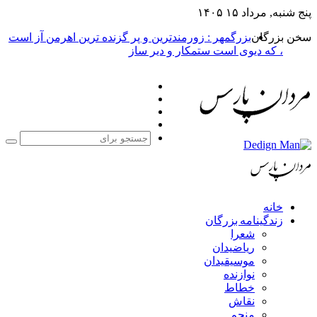
۱۴۰۵
بزرگمهر : زورمندترین و پر گزنده ترین اهرمن آز است
یوی است ستمکار و دیر ساز
فیس
X
بوک
یوتیوب
اینستاگرام
جستجو
برای
مه بزرگان
عرا
یاضیدان
وسیقیدان
وازنده
طاط
قاش
نجم