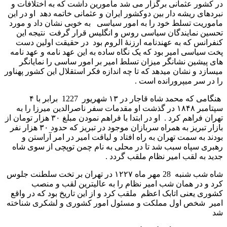
در کشور عثمانی برگزار می شد مامورین داشت که به اختلافات و
نبردهای ریشه دار بین دوکشور ایران و عثمانی خاتمه دهد او در این
ماموریت تسلط خود را به امور سیاسی به خوبی نشان داد و مورد
تحسین نمایندگان سیاسی روس و انگلیس قرار گرفت نتیجه این
کنفرانس که به عهندنامه ارزنۀ الروم بود در حقیقت اولین دست
پخت سیاسی امیر بود که یک نگاه ساده به این عهد نامه و عهد نامه
های پیشین نشانگر میزان تسلط امیر بر امور ساسی را نمایانگر
میسازد و نشان میدهد که تا چه اندازه فکر استقلال این کشور پهناور
را در سر میپرورانده است .
هنگامی که محمد شاه قاجار در ۱۳ شهریور 1227 برابر با ۴
سپتامبر ۱۸۴۸ در گذشت او مقدمات سفر ناصرالدین میرزا را به
تهران فراهم کرد . او در ابتدا با فراهم نمودن مبلغ ۳۰ هزار تومان از
بازار تبریز به همراه سربازان موجود در تبریز که حدود ۳۰ هزار نفر
بودند به سمت تهران به راه افتاد و لیاقت امیر در امر آراستن و
رهبری سپاه سبب شد تا در محلی به نام چمن توپچی از سوی شاه
جدید به لقب امیر نظام ملقب گردد .
شاه شب شنبه 28 مهر ماه ۱۲۲۷ در تهران بر تخت سلطنت جلوس
کرد و در همان شب امیر نظام را به عالیترین لقب و منصب
کشوری یعنی اتابک اعظم ملقب کرد و از این تاریخ بود که در واقع
امیر شخص اول مملکت و مسئول امور کشوری و لشکری شناخته
شد