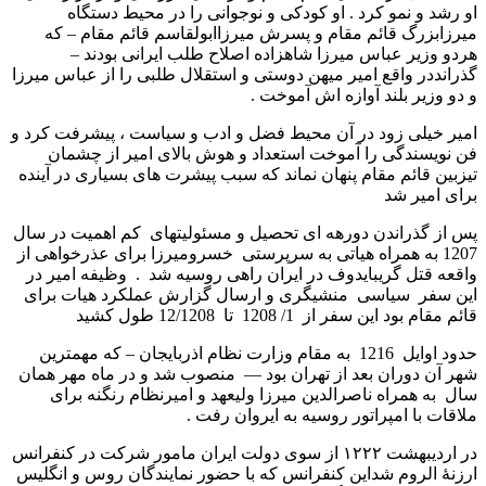
او رشد و نمو کرد . او کودکی و نوجوانی را در محیط دستگاه
میرزابزرگ قائم مقام و پسرش میرزاابولقاسم قائم مقام – که
هردو وزیر عباس میرزا شاهزاده اصلاح طلب ایرانی بودند –
گذرانددر واقع امیر میهن دوستی و استقلال طلبی را از عباس میرزا
و دو وزیر بلند آوازه اش آموخت .
امیر خیلی زود در آن محیط فضل و ادب و سیاست ، پیشرفت کرد و
فن نویسندگی را آموخت استعداد و هوش بالای امیر از چشمان
تیزبین قائم مقام پنهان نماند که سبب پیشرت های بسیاری در آینده
برای امیر شد
پس از گذراندن دورهه ای تحصیل و مسئولیتهای کم اهمیت در سال
1207 به همراه هیاتی به سرپرستی خسرومیرزا برای عذرخواهی از
واقعه قتل گریبایدوف در ایران راهی روسیه شد . وظیفه امیر در
این سفر سیاسی منشیگری و ارسال گزارش عملکرد هیات برای
قائم مقام بود این سفر از 1/ 1208 تا 12/1208 طول کشید
حدود اوایل 1216 به مقام وزارت نظام اذربایجان – که مهمترین
شهر آن دوران بعد از تهران بود — منصوب شد و در ماه مهر همان
سال به همراه ناصرالدین میرزا ولیعهد و امیرنظام رنگنه برای
ملاقات با امپراتور روسیه به ایروان رفت .
در اردیبهشت ۱۲۲۲ از سوی دولت ایران مامور شرکت در کنفرانس
ارزنۀ الروم شداین کنفرانس که با حضور نمایندگان روس و انگلیس