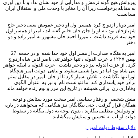
پیروانش هیچ گونه نرمش و مدارایی از خود نشان نداد و با دین اوری
به مقابله برخواست زیرا آن را مغایر با وحدت ملی و استقلال ایران
میدانست
امیر دوبار ازدواج کرد همسر اول او دختر عمویش یعنی دختر حاج
شهبازخان بود نام او را جان جان خانم گفته اند ، امیر از همسر اول
خود سه فرزند داشت ، میرزا احمد خان مشهور به امیر زاده و دو
دختر
امیر به هنگام صدارت از هسر اول خود جدا شده و در جمعه 27
بهمن ۱۲۲۷ با عزت الدوله ، تنها خواهر تنی ناصرالدین شاه ازدواج
کرد . از عزت الدوله نیز دو دختر داشت . عزت الدوله با اینکه خواهر
تنی شاه بود اما در سرا شیبی سقوط و تباهی دولت امیر هیچگاه
اورا تنها نگذاشت ، تلاش بسیار کرد تا از جان امیر در مقابل ستم
برادر خود پاسداری کند اما نتوانست نام او نیز به عنوان الگوی
وفاداری زن ایرانی همیشه در تاریخ این مرز و بوم زنده خواهد ماند
منش شخصی و رفتار سیاسی امیر سخت مورد ستایش و توجه
همگان قرار گرفت . حتی بیگانگان نیز هنگامی که میخواهند در باره
او ودولتش مطلبی بنگارند ، بدون توجه به دول بیگانه در سقوط
دولت او لب به تحسین و ستایش میگشایند
دلایل سقوط دولت امیر
: