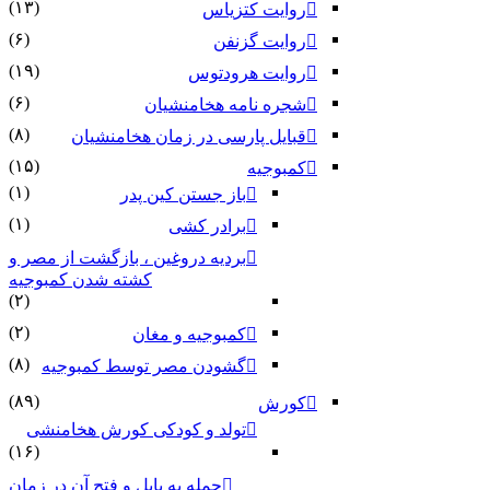
(۱۳)
روایت کتزیاس
(۶)
روایت گزنفن
(۱۹)
روایت هرودتوس
(۶)
شجره نامه هخامنشیان
(۸)
قبایل پارسی در زمان هخامنشیان
(۱۵)
کمبوجیه
(۱)
باز جستن کین پدر
(۱)
برادر کشی
بردیه دروغین ، بازگشت از مصر و
کشته شدن کمبوجیه
(۲)
(۲)
کمبوجیه و مغان
(۸)
گشودن مصر توسط کمبوجیه
(۸۹)
کورش
تولد و کودکی کورش هخامنشی
(۱۶)
حمله به بابل و فتح آن در زمان