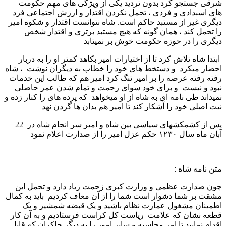
شرقی جستجو کرد بدون تردید یکی از ویژگی های مهم حکومت
های اسبدادی و فردی ، تحمل نکردن اقتدار و ارزش اجتماعی فرد
دیگری غیر از مستبد حاکم است. شاه نتوانست اقتدار و شکوه امیر
را تحمل کند ، همان گونه که هیچ مستبد برتری و اقتدار شخص
دیگری را در حوزه حکومت خوش بر نمیتابد
ابتدا شاه تلاش کرد تا از اختیارات امیر بکاهد کمتر او را به دربار
احضار میکرد و دستخط های خود را خطاب به دیگران نوشت ، شاه
رفته رفته عرصه را بر امیر تنگ کرد امیر هم که طالب این خدمات
نبود و نیست و برای خود سوای زحمت و تمام شدن عمر حاصلی
نمیداند طی نامه ای به شاه از او میخواهد که پرده های را کنار زده و
نیت اصلی خود را آشکار کند تا امیر هم بدان ها گردن نهد
پس از کشمکشهای سیاسی بین شاه و امیر سر انجام شاه در 22
آبان ماه سال ۱۲۳۰ حکم عزل امیر را از صدارت اعلام نمود
متن نامه شاه :
چون صدارت عظمی و وزارت کبری زحمت زیاد دارد و تحمل این
مشقت بر شما دشوار است شما را از آن معاف کردیم باید به کمال
اطمینان مشغول عمارت نظام باشید و یک قبضه شمشیر و یک
قطعه نشان که علامت ریاست کل کراست فرستادیم و به آن کار
اقدام نمایید تا امر محاسبه و سایر امور را به دیگر چاکران که قابل