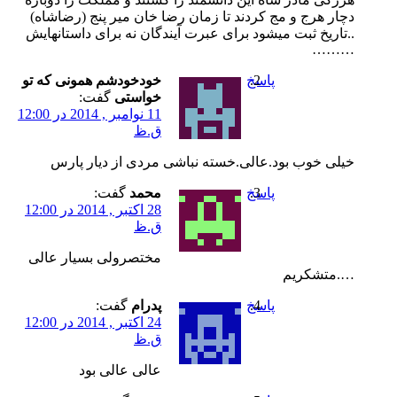
دچار هرج و مج کردند تا زمان رضا خان میر پنج (رضاشاه)
..تاریخ ثبت میشود برای عبرت آیندگان نه برای داستانهایش
………
پاسخ
خودخودشم همونی که تو
خواستی
گفت:
11 نوامبر , 2014 در 12:00
ق.ظ
خیلی خوب بود.عالی.خسته نباشی مردی از دیار پارس
پاسخ
محمد
گفت:
28 اکتبر , 2014 در 12:00
ق.ظ
مختصرولی بسیار عالی
….متشکریم
پاسخ
پدرام
گفت:
24 اکتبر , 2014 در 12:00
ق.ظ
عالی عالی بود