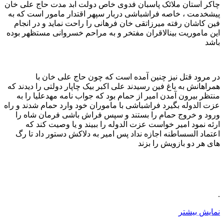
چاکر آستان ملائک پاسبان فدوی خاص دولت ابد مدت حاج علی خان
پیشخدمت ، خاصه فراشباشی دربار سپهر اقتدار مامور است که به
فین کاشان رفته میرزاتقی خان فرهانی را راحت نماید و در انجام
این ماموریت بینالاقران مفتخر و به مراحم خسروانی مستظهر بوده
باشد
در مرود قتل نیز چنین آمده است که چون حاج علی خان با
همراهانش به باغ فین رسیدند علی اکبر بیک چاپار دولتی را دیدند که
منتظر بیرون آمدن امیر از حمام بود که جواب نامه مهدعلیا را به
عزت الدوله بگیرد فراشباشی با ماموران خود وارد حمام شدند و راه
ورود و خروج حمام را بستند و سپس فراش باشی فرمان شاه را
ارئه نمود امیر خواست عزت الدوله را ببیند و یا وصیت کند که
اعتماد السساطنه اجازه نداد پس امیر به دلاکش دستور داد تا رگ
های هر دو بازویش را بزند
.
نمایش بیشتر