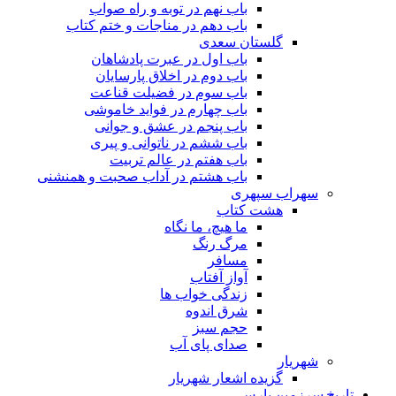
باب نهم در توبه و راه صواب
باب دهم در مناجات و ختم کتاب
گلستان سعدی
باب اول در عبرت پادشاهان
باب دوم در اخلاق پارسایان
باب سوم در فضیلت قناعت
باب چهارم در فواید خاموشى
باب پنجم در عشق و جوانى
باب ششم در ناتوانى و پیرى
باب هفتم در عالم تربیت
باب هشتم در آداب صحبت و همنشنى
سهراب سپهری
هشت کتاب
ما هیچ، ما نگاه
مرگ رنگ
مسافر
آواز آفتاب
زندگی خواب ها
شرق اندوه
حجم سبز
صدای پای آب
شهریار
گزیده اشعار شهریار
تاریخ سرزمین پارس