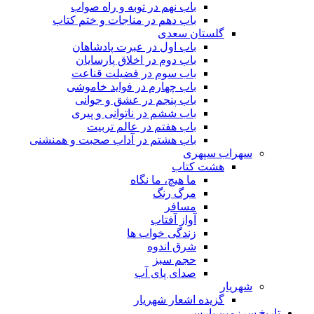
باب نهم در توبه و راه صواب
باب دهم در مناجات و ختم کتاب
گلستان سعدی
باب اول در عبرت پادشاهان
باب دوم در اخلاق پارسایان
باب سوم در فضیلت قناعت
باب چهارم در فواید خاموشى
باب پنجم در عشق و جوانى
باب ششم در ناتوانى و پیرى
باب هفتم در عالم تربیت
باب هشتم در آداب صحبت و همنشنى
سهراب سپهری
هشت کتاب
ما هیچ، ما نگاه
مرگ رنگ
مسافر
آواز آفتاب
زندگی خواب ها
شرق اندوه
حجم سبز
صدای پای آب
شهریار
گزیده اشعار شهریار
تاریخ سرزمین پارس