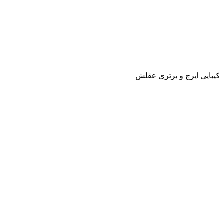
بایى ایرج و برترى عقلش