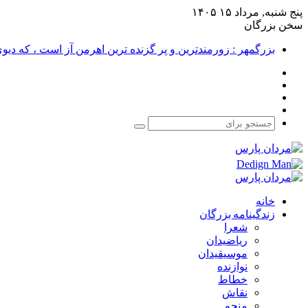
پنج شنبه, مرداد ۱۵ ۱۴۰۵
سخن بزرگان
بزرگمهر : زورمندترین و پر گزنده ترین اهرمن آز است ، که دی
فیس
X
بوک
یوتیوب
اینستاگرام
جستجو
برای
خانه
زندگینامه بزرگان
شعرا
ریاضیدان
موسیقیدان
نوازنده
خطاط
نقاش
منجم