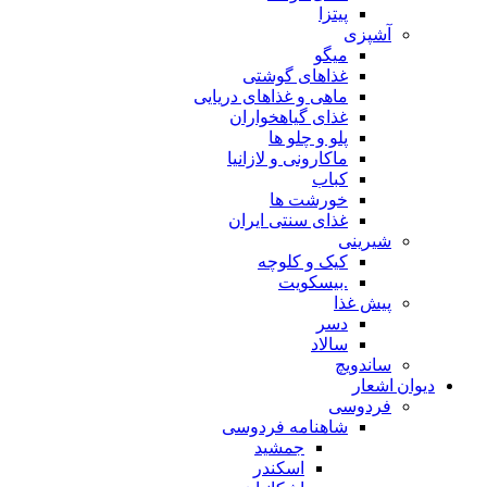
پیتزا
آشپزی
میگو
غذاهای گوشتی
ماهی و غذاهای دریایی
غذای گیاهخواران
پلو و چلو ها
ماکارونی و لازانیا
کباب
خورشت ها
غذای سنتی ایران
شیرینی
کیک و کلوچه
.بیسکویت
پیش غذا
دسر
سالاد
ساندویچ
دیوان اشعار
فردوسی
شاهنامه فردوسی
جمشید
اسکندر