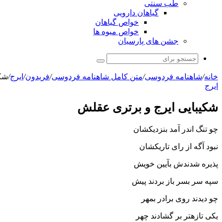
طب سنتی
گیاهان دارویی
خواص گیاهان
خواص میوه ها
جشن های پارسیان
جستجو
برای
خانه
/
شاهنامه فردوسی
/
متن کامل شاهنامه فردوسی
/
فریدون
/
ایرج
/
شکی
ایرج
شکیبایى ایرج و برترى عقلش
چو تنگ اندر آمد بنزدیکشان
نبود آگه از راى تاریکشان‏
پذیره شدندش بآیین خویش
سپه سر بسر باز بردند پیش‏
چو دیدند روى برادر بمهر
یکى تازه‏تر بر گشادند چهر