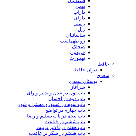
اشکانیان
بهمن
داراب
دارای
رستم
زال
ساسانیان
زو طهماسپ‏
ضحاک
فریدون
تهمورث
حافظ
دیوان حافظ
سعدی
بوستان سعدی
سرآغاز
باب اول در عدل و تدبیر و رای
باب دوم در احسان
باب سوم در عشق و مستی و شور
باب چهارم در تواضع
باب پنجم در باب تسلیم و رضا
باب ششم در قناعت
باب هفتم در تاءثیر تربیت
باب هشتم در شکر بر عافیت