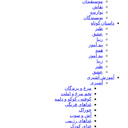
موسیقیدان
نقاش
نوازنده
نویسندگان
داستان کوتاه
طنز
عشق
زیبا
پند آموز
همه
پند آموز
زیبا
طنز
عشق
آموزش آشپزی
آشپزی
مرغ و پرندگان
تخم مرغ و املت
کوفته ، کوکو و دلمه
غذاهای فرنگی
خوراک
آش و سوپ
غذاهای رژیمی
غذای کودک