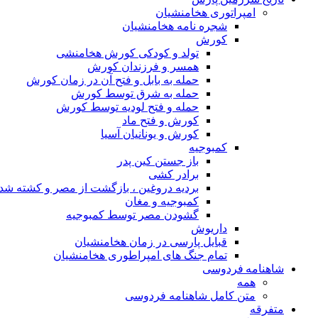
امپراتوری هخامنشیان
شجره نامه هخامنشیان
کورش
تولد و کودکی کورش هخامنشی
همسر و فرزندان کورش
حمله به بابل و فتح آن در زمان کورش
حمله به شرق توسط کورش
حمله و فتح لودیه توسط کورش
کورش و فتح ماد
کورش و یونانیان آسیا
کمبوجیه
باز جستن کین پدر
برادر کشی
بردیه دروغین ، بازگشت از مصر و کشته شد
کمبوجیه و مغان
گشودن مصر توسط کمبوجیه
داریوش
قبایل پارسی در زمان هخامنشیان
تمام جنگ های امپراطوری هخامنشیان
شاهنامه فردوسی
همه
متن کامل شاهنامه فردوسی
متفرقه