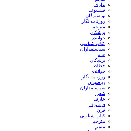
عارف
فیلسوف
نویسندگان
روزنامه نگار
مترجم
پزشکان
خواننده
کتاب شناسی
سیاستمداران
همه
پزشکان
خطاط
خواننده
روزنامه نگار
ریاضیدان
سیاستمداران
شعرا
عارف
فیلسوف
قرن
کتاب شناسی
مترجم
منجم