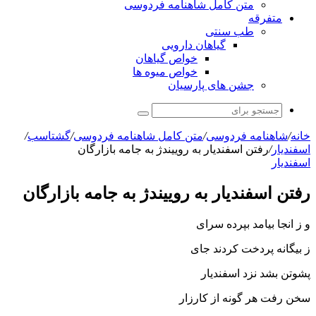
متن کامل شاهنامه فردوسی
متفرقه
طب سنتی
گیاهان دارویی
خواص گیاهان
خواص میوه ها
جشن های پارسیان
جستجو
برای
خانه
/
شاهنامه فردوسی
/
متن کامل شاهنامه فردوسی
/
گشتاسب
/
اسفندیار
/
رفتن اسفندیار به رویین‏دژ به جامه بازارگان
اسفندیار
رفتن اسفندیار به رویین‏دژ به جامه بازارگان
و ز انجا بیامد بپرده سراى
ز بیگانه پردخت کردند جاى‏
پشوتن بشد نزد اسفندیار
سخن رفت هر گونه از کارزار