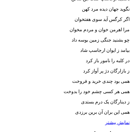
نگوید جهان دیده مرد کهن‏
اگر کرگس آید سوى هفتخوان
مرا اهرمن خوان و مردم مخوان‏
چو بشنید جنگى زمین بوسه داد
بیامد ز ایوان ارجاسپ شاد
در کلبه را نامور باز کرد
ز بازارگان دژ پر آواز کرد
همى بود چندى خرید و فروخت
همى هر کسى چشم خود را بدوخت‏
ز دینارگان یک درم بستدى
همى این بران آن برین برزدى‏
نمایش بیشتر