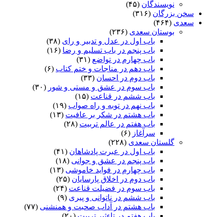
نویسندگان
(۴۵)
سخن بزرگان
(۳۱۶)
سعدی
(۴۶۴)
بوستان سعدی
(۲۳۶)
باب اول در عدل و تدبیر و رای
(۳۸)
باب پنجم در باب تسلیم و رضا
(۱۶)
باب چهارم در تواضع
(۳۱)
باب دهم در مناجات و ختم کتاب
(۶)
باب دوم در احسان
(۳۳)
باب سوم در عشق و مستی و شور
(۳۰)
باب ششم در قناعت
(۱۵)
باب نهم در توبه و راه صواب
(۱۹)
باب هشتم در شکر بر عافیت
(۱۳)
باب هفتم در عالم تربیت
(۲۸)
سرآغاز
(۶)
گلستان سعدی
(۲۲۸)
باب اول در عبرت پادشاهان
(۴۱)
باب پنجم در عشق و جوانى
(۱۸)
باب چهارم در فواید خاموشى
(۱۳)
باب دوم در اخلاق پارسایان
(۲۵)
باب سوم در فضیلت قناعت
(۲۴)
باب ششم در ناتوانى و پیرى
(۹)
باب هشتم در آداب صحبت و همنشنى
(۷۷)
باب هفتم در تاءثیر تربیت
(۲۰)