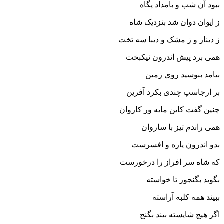
ببود آن شب و بامداد پگاه
ز ایوان دوان شد بنزدیک شاه‏
ز دینار و ز مشک و دیبا سه تخت
همى برد پیش اندرون نیکبخت‏
بیامد ببوسید روى زمین
بر ارجاسپ چندى بکرد آفرین‏
چنین گفت کاین مایه ور کاروان
همى راندم تیز با ساروان‏
بدو اندرون یاره و افسرست
که شاه سر افراز را درخورست‏
بگوید بگنجور تا خواسته
ببیند همه کلبه آراسته‏
اگر هیچ شایسته بیند بگنج