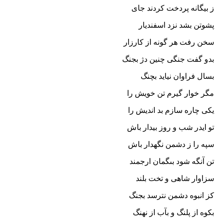
ز بیگانه پردخت کردند جاى‏
پشوتن بشد نزد اسفندیار
سخن رفت هر گونه از کارزار
بدو گفت جنگى چنین دژ بجنگ
بسال فراوان نیاید بچنگ‏
مگر خوار گیرم تن خویش را
یکى چاره سازم بد اندیش را
تو ایدر شب و روز بیدار باش
سپه را ز دشمن نگهدار باش‏
تن آنگه شود بى‏گمان ارجمند
سزاوار شاهى و تخت بلند
کز انبوه دشمن نترسد بجنگ
بکوه از پلنگ و بآب از نهنگ‏