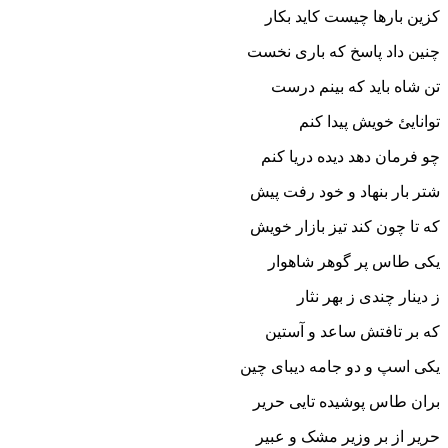
کزین بارها چیست کاید بکار
چنین داد پاسخ که بارى نخست
تن شاه باید که بینم درست‏
توانایئ خویش پیدا کنم
چو فرمان دهد دیده دریا کنم‏
شتر بار بنهاد و خود رفت پیش
که تا چون کند تیز بازار خویش‏
یکى طاس پر گوهر شاهوار
ز دینار چندى ز بهر نثار
که بر تافتش ساعد و آستین
یکى اسپ و دو جامه دیباى چین‏
بران طاس پوشیده تایى حریر
حریر از بر وزیر مشک و عبیر