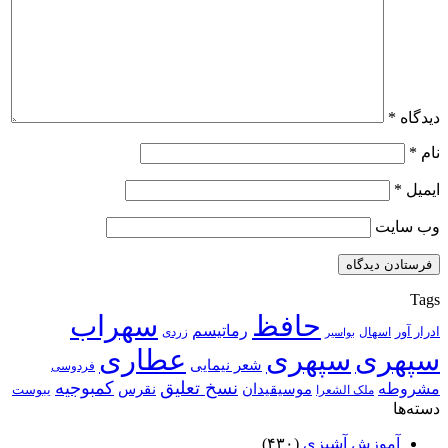
دیدگاه
*
نام
*
ایمیل
*
وب‌ سایت
Tags
حافظ
سهراب
رماتیسم
ادرار آور
اسهال
زردی
بواسیر
سپهری
سپهری
عطاری
شعر نیمایی
فردوسی
نسخ تعلیق
کمبوجیه
مشروطه
موسیقیدان
نقرس
یبوست
ملک الشعرا
دسته‌ها
آموزش آشپزی
(۴۳۰)