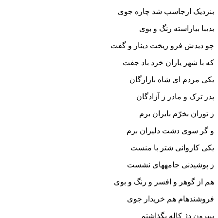
بنزدیک ارجاسپ شد چاره جوى
بدیبا بیاراسته رنگ و بوى‏
چو دیدش فرو ریخت دینار و گفت
که با شهر یاران خرد باد جفت‏
یکى مردم اى شاه بازارگان
پدر ترک و مادر ز آزادگان‏
ز توران بخرّم بایران برم
و گر سوى دشت دلیران برم‏
یکى کاروانى شتر با منست
ز پوشیدنى جامه‏هاى نشست‏
هم از گوهر و افسر و رنگ و بوى
فروشنده‏ام هم خریدار جوى‏
ببیرون دژ کاله بگذاشتم