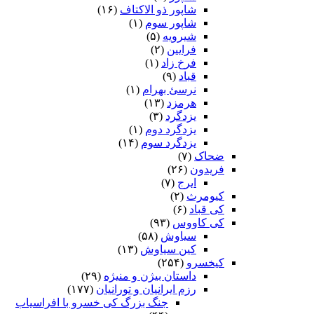
شاپور ذو الاکتاف
(۱۶)
شاپور سوم‏
(۱)
شیرویه
(۵)
فرایین
(۲)
فرخ زاد
(۱)
قباد
(۹)
نرسئ بهرام‏
(۱)
هرمزد
(۱۳)
یزدگرد
(۳)
یزدگرد دوم
(۱)
یزدگرد سوم
(۱۴)
ضحاک
(۷)
فریدون
(۲۶)
ایرج
(۷)
کیومرث
(۲)
کی قباد
(۶)
کی کاووس
(۹۳)
سیاوش
(۵۸)
کین سیاوش
(۱۳)
کیخسرو
(۲۵۴)
داستان بیژن و منیژه
(۲۹)
رزم ایرانیان و تورانیان
(۱۷۷)
جنگ بزرگ کی خسرو با افراسیاب