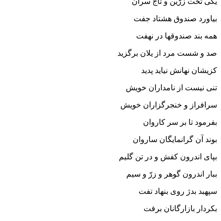
یکى تخت زرّین و تاج سران‏
بیاورد صندوق هشتاد جفت
همه بند صندوقها در نهفت‏
صد و شست مرد از یلان برگزید
کزیشان نهانش نیاید پدید
تنى نیست از نامداران خویش
سرافراز و خنجرگزاران خویش‏
بفرمود تا بر سر کاروان
بوند آن گرانمایگان ساروان‏
بپاى اندرون کفش و در تن گلیم
ببار اندرون گوهر و زرّ و سیم‏
سپهبد بدژ روى بنهاد تفت
بکردار بازارگانان برفت‏