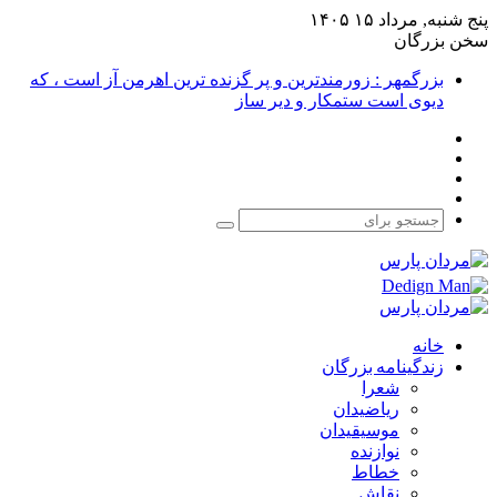
پنج شنبه, مرداد ۱۵ ۱۴۰۵
سخن بزرگان
بزرگمهر : زورمندترین و پر گزنده ترین اهرمن آز است ، که
دیوی است ستمکار و دیر ساز
فیس
X
بوک
یوتیوب
اینستاگرام
جستجو
برای
خانه
زندگینامه بزرگان
شعرا
ریاضیدان
موسیقیدان
نوازنده
خطاط
نقاش