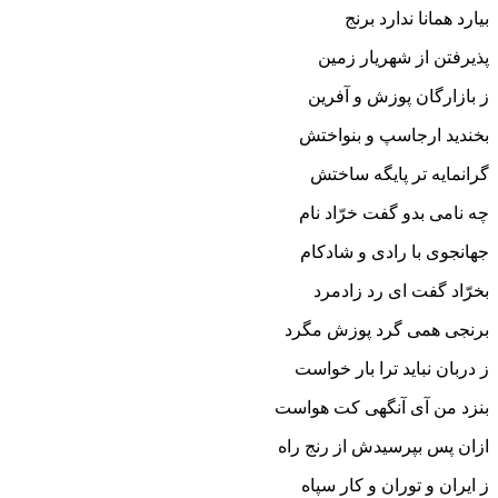
بیارد همانا ندارد برنج‏
پذیرفتن از شهریار زمین
ز بازارگان پوزش و آفرین‏
بخندید ارجاسپ و بنواختش
گرانمایه تر پایگه ساختش‏
چه نامى بدو گفت خرّاد نام
جهانجوى با رادى و شادکام‏
بخرّاد گفت اى رد زادمرد
برنجى همى گرد پوزش مگرد
ز دربان نباید ترا بار خواست
بنزد من آى آنگهى کت هواست‏
ازان پس بپرسیدش از رنج راه
ز ایران و توران و کار سپاه‏