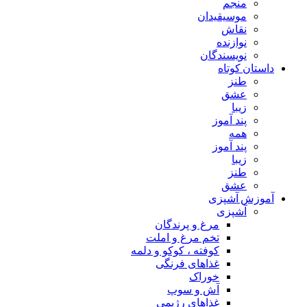
منجم
موسیقیدان
نقاش
نوازنده
نویسندگان
داستان کوتاه
طنز
عشق
زیبا
پند آموز
همه
پند آموز
زیبا
طنز
عشق
آموزش آشپزی
آشپزی
مرغ و پرندگان
تخم مرغ و املت
کوفته ، کوکو و دلمه
غذاهای فرنگی
خوراک
آش و سوپ
غذاهای رژیمی