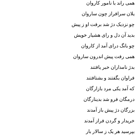
همى راند با نامور کاروان
یلان سرافراز چون ساروان‏
چو نزدیک دژ شد برفت او ز پیش
بدید آن دل و راى هشیار خویش‏
چو بانگ دراى آمد از کاروان
همى رفت پیش اندرون ساروان‏
بدژ نامداران خبر یافتند
فراوان بگفتند و بشتافتند
که آمد یکى مرد بازارگان
درمگان فرو شد بدینارگان‏
بزرگان دژ پیش باز آمدند
خریدار و گردن فراز آمدند
بپرسید هر یک ز سالار بار