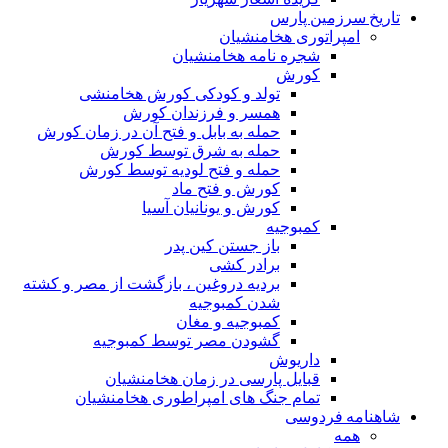
تاریخ سرزمین پارس
امپراتوری هخامنشیان
شجره نامه هخامنشیان
کورش
تولد و کودکی کورش هخامنشی
همسر و فرزندان کورش
حمله به بابل و فتح آن در زمان کورش
حمله به شرق توسط کورش
حمله و فتح لودیه توسط کورش
کورش و فتح ماد
کورش و یونانیان آسیا
کمبوجیه
باز جستن کین پدر
برادر کشی
بردیه دروغین ، بازگشت از مصر و کشته
شدن کمبوجیه
کمبوجیه و مغان
گشودن مصر توسط کمبوجیه
داریوش
قبایل پارسی در زمان هخامنشیان
تمام جنگ های امپراطوری هخامنشیان
شاهنامه فردوسی
همه