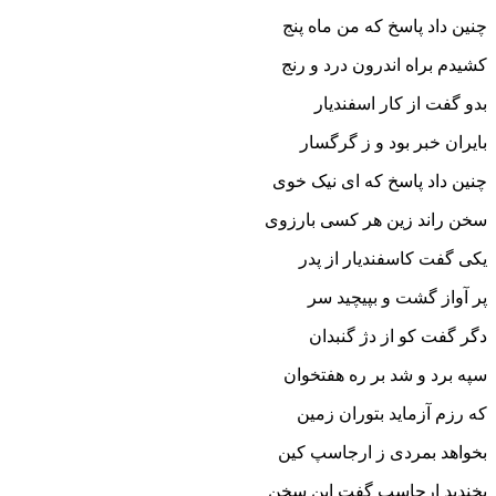
چنین داد پاسخ که من ماه پنج
کشیدم براه اندرون درد و رنج‏
بدو گفت از کار اسفندیار
بایران خبر بود و ز گرگسار
چنین داد پاسخ که اى نیک خوى
سخن راند زین هر کسى بارزوى‏
یکى گفت کاسفندیار از پدر
پر آواز گشت و بپیچید سر
دگر گفت کو از دژ گنبدان
سپه برد و شد بر ره هفتخوان‏
که رزم آزماید بتوران زمین
بخواهد بمردى ز ارجاسپ کین‏
بخندید ارجاسپ گفت این سخن