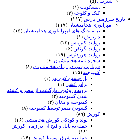
شیرینی
(۵)
.بیسکویت
(۱)
کیک و کلوچه
(۴)
تاریخ سرزمین پارس
(۱۱۷)
امپراتوری هخامنشیان
(۱۱۷)
تمام جنگ های امپراطوری هخامنشیان
(۱۵)
داریوش
(۱)
روایت کتزیاس
(۱۳)
روایت گزنفن
(۶)
روایت هرودتوس
(۱۹)
شجره نامه هخامنشیان
(۶)
قبایل پارسی در زمان هخامنشیان
(۸)
کمبوجیه
(۱۵)
باز جستن کین پدر
(۱)
برادر کشی
(۱)
بردیه دروغین ، بازگشت از مصر و کشته
شدن کمبوجیه
(۲)
کمبوجیه و مغان
(۲)
گشودن مصر توسط کمبوجیه
(۸)
کورش
(۸۹)
تولد و کودکی کورش هخامنشی
(۱۶)
حمله به بابل و فتح آن در زمان کورش
(۱۸)
حمله به شرق توسط کورش
(۱۴)