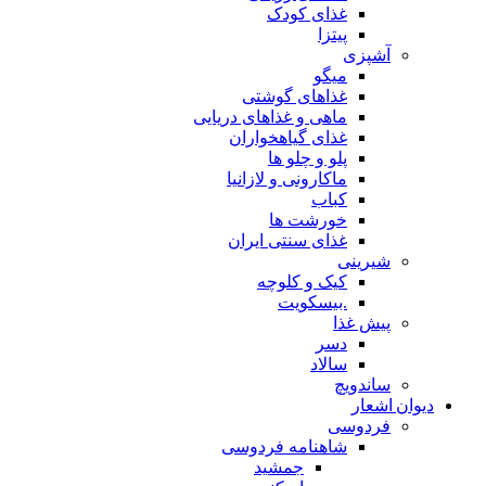
غذای کودک
پیتزا
آشپزی
میگو
غذاهای گوشتی
ماهی و غذاهای دریایی
غذای گیاهخواران
پلو و چلو ها
ماکارونی و لازانیا
کباب
خورشت ها
غذای سنتی ایران
شیرینی
کیک و کلوچه
.بیسکویت
پیش غذا
دسر
سالاد
ساندویچ
دیوان اشعار
فردوسی
شاهنامه فردوسی
جمشید