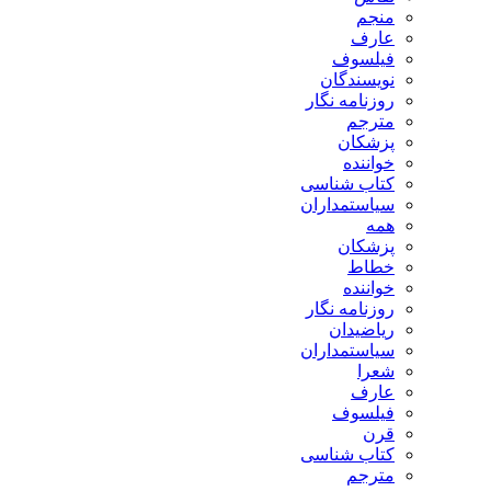
منجم
عارف
فیلسوف
نویسندگان
روزنامه نگار
مترجم
پزشکان
خواننده
کتاب شناسی
سیاستمداران
همه
پزشکان
خطاط
خواننده
روزنامه نگار
ریاضیدان
سیاستمداران
شعرا
عارف
فیلسوف
قرن
کتاب شناسی
مترجم