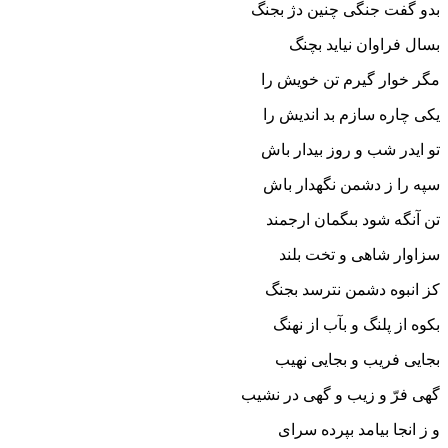
بدو گفت جنگى چنین دژ بجنگ
بسال فراوان نیاید بچنگ‏
مگر خوار گیرم تن خویش را
یکى چاره سازم بد اندیش را
تو ایدر شب و روز بیدار باش
سپه را ز دشمن نگهدار باش‏
تن آنگه شود بى‏گمان ارجمند
سزاوار شاهى و تخت بلند
کز انبوه دشمن نترسد بجنگ
بکوه از پلنگ و بآب از نهنگ‏
بجایى فریب و بجایى نهیب
گهى فرّ و زیب و گهى در نشیب‏
و ز انجا بیامد بپرده سراى