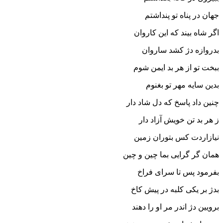
جهان در پناه تو پنداشتم‏
اگر شاه بیند که این کاروان
بدروازه دژ کشد ساروان‏
ببخت تو از هر بد ایمن شوم
بدین سایه مهر تو بغنوم‏
چنین داد پاسخ که دل شاد دار
ز هر بد تن خویش آزاد دار
نیازاردت کس بتوران زمین
همان گر گرایى بما چین و چین‏
بفرمود پس تا سراى فراخ
بدژ بر یکى کلبه در پیش کاخ‏
برویین دژ اندر مر او را دهند