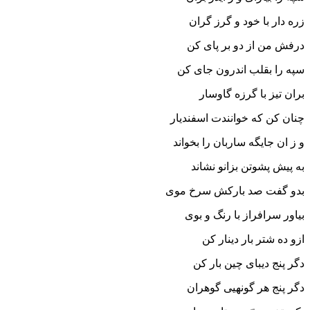
زره دار با خود و گرز گران‏
درفش من از دو بر پاى کن
سپه را بقلب اندرون جاى کن‏
بران تیز با گرزه گاوسار
چنان کن که خوانندت اسفندیار
و ز ان جایگه ساربان را بخواند
به پیش پشوتن بزانو نشاند
بدو گفت صد بارکش سرخ موى
بیاور سرافراز با رنگ و بوى‏
ازو ده شتر بار دینار کن
دگر پنج دیباى چین بار کن‏
دگر پنج هر گونه‏یى گوهران