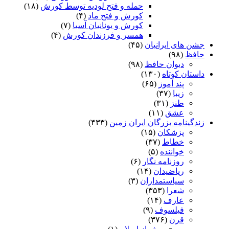
حمله و فتح لودیه توسط کورش
(۱۸)
کورش و فتح ماد
(۴)
کورش و یونانیان آسیا
(۷)
همسر و فرزندان کورش
(۴)
جشن های ایرانیان
(۴۵)
حافظ
(۹۸)
دیوان حافظ
(۹۸)
داستان کوتاه
(۱۳۰)
پند آموز
(۶۵)
زیبا
(۳۷)
طنز
(۳۱)
عشق
(۱۱)
زندگینامه بزرگان ایران زمین
(۴۳۳)
پزشکان
(۱۵)
خطاط
(۳۷)
خواننده
(۵)
روزنامه نگار
(۶)
ریاضیدان
(۱۴)
سیاستمداران
(۳)
شعرا
(۳۵۳)
عارف
(۱۴)
فیلسوف
(۹)
قرن
(۳۷۶)