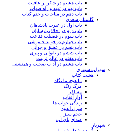
باب هشتم در شکر بر عافیت
باب نهم در توبه و راه صواب
باب دهم در مناجات و ختم کتاب
گلستان سعدی
باب اول در عبرت پادشاهان
باب دوم در اخلاق پارسایان
باب سوم در فضیلت قناعت
باب چهارم در فواید خاموشى
باب پنجم در عشق و جوانى
باب ششم در ناتوانى و پیرى
باب هفتم در عالم تربیت
باب هشتم در آداب صحبت و همنشنى
سهراب سپهری
هشت کتاب
ما هیچ، ما نگاه
مرگ رنگ
مسافر
آواز آفتاب
زندگی خواب ها
شرق اندوه
حجم سبز
صدای پای آب
شهریار
گزیده اشعار شهریار