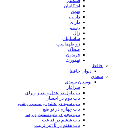
اسکندر
اشکانیان
بهمن
داراب
دارای
رستم
زال
ساسانیان
زو طهماسپ‏
ضحاک
فریدون
تهمورث
حافظ
دیوان حافظ
سعدی
بوستان سعدی
سرآغاز
باب اول در عدل و تدبیر و رای
باب دوم در احسان
باب سوم در عشق و مستی و شور
باب چهارم در تواضع
باب پنجم در باب تسلیم و رضا
باب ششم در قناعت
باب هفتم در تاءثیر تربیت