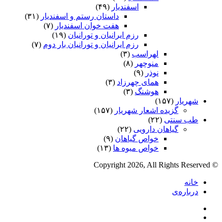
اسفندیار
(۴۹)
داستان رستم و اسفندیار
(۳۱)
هفت خوان اسفندیار
(۷)
رزم ایرانیان و تورانیان
(۱۹)
رزم ایرانیان و تورانیان بار دوم
(۷)
لهراسب
(۳)
منوچهر
(۸)
نوذر
(۹)
هماى چهرزاد
(۳)
هوشنگ
(۳)
شهریار
(۱۵۷)
گزیده اشعار شهریار
(۱۵۷)
طب سنتی
(۲۲)
گیاهان دارویی
(۲۲)
خواص گیاهان
(۹)
خواص میوه ها
(۱۳)
© Copyright 2026, All Rights Reserved
خانه
درباره‌ی
فیس
X
بوک