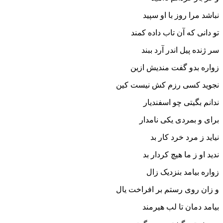
نباشد مرا روز با او سپید
تو دانى که آن تاب داده کمند
سر ژنده پیل اندر آرد ببند
زواره بدو گفت مندیش ازین
نجوید کسى رزم کش نیست کین‏
ندانم بگیتى چو اسفندیار
براى و بمردى یکى نامدار
نیاید ز مرد خرد کار بد
ندید او ز ما هیچ کردار بد
زواره بیامد بنزدیک زال
و زان روى رستم بر افراخت یال‏
بیامد دمان تا لب هیرمند