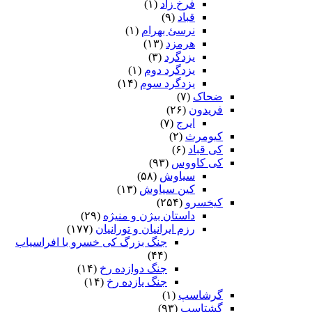
فرخ زاد
(۱)
قباد
(۹)
نرسئ بهرام‏
(۱)
هرمزد
(۱۳)
یزدگرد
(۳)
یزدگرد دوم
(۱)
یزدگرد سوم
(۱۴)
ضحاک
(۷)
فریدون
(۲۶)
ایرج
(۷)
کیومرث
(۲)
کی قباد
(۶)
کی کاووس
(۹۳)
سیاوش
(۵۸)
کین سیاوش
(۱۳)
کیخسرو
(۲۵۴)
داستان بیژن و منیژه
(۲۹)
رزم ایرانیان و تورانیان
(۱۷۷)
جنگ بزرگ کی خسرو با افراسیاب
(۴۴)
جنگ دوازده رخ
(۱۴)
جنگ یازده رخ
(۱۴)
گرشاسپ
(۱)
گشتاسب
(۹۳)