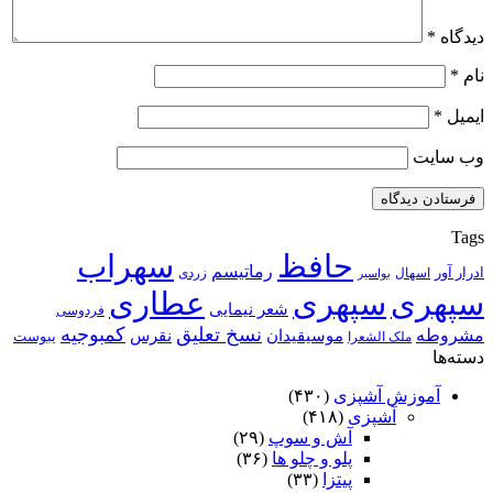
دیدگاه
*
نام
*
ایمیل
*
وب‌ سایت
Tags
حافظ
سهراب
رماتیسم
ادرار آور
اسهال
زردی
بواسیر
سپهری
سپهری
عطاری
شعر نیمایی
فردوسی
نسخ تعلیق
کمبوجیه
مشروطه
موسیقیدان
نقرس
یبوست
ملک الشعرا
دسته‌ها
آموزش آشپزی
(۴۳۰)
آشپزی
(۴۱۸)
آش و سوپ
(۲۹)
پلو و چلو ها
(۳۶)
پیتزا
(۳۳)