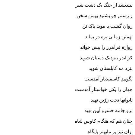
نیندیشد از جنگ یک دشت شیر
ز رستم چو بشنید بهمن سخن
روان گشت با موبد پاک تن‏
تهمتن زمانى بره در بماند
زواره فرامرز را پیش خواند
کز ایدر بنزدیک دستان شوید
بنزد مه کابلستان شوید
بگویید کاسفندیار آمدست
جهان را یکى خواستار آمدست‏
بایوانها تخت زرّین نهید
برو جامه خسرو آیین نهید
چنان هم که هنگام کاوس شاه
ازان نیز پر مایه‏تر پایگاه‏