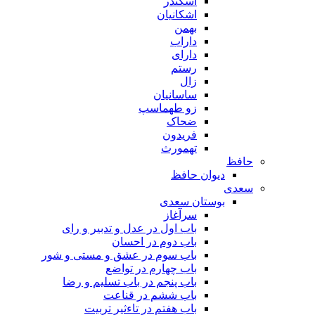
اسکندر
اشکانیان
بهمن
داراب
دارای
رستم
زال
ساسانیان
زو طهماسپ‏
ضحاک
فریدون
تهمورث
حافظ
دیوان حافظ
سعدی
بوستان سعدی
سرآغاز
باب اول در عدل و تدبیر و رای
باب دوم در احسان
باب سوم در عشق و مستی و شور
باب چهارم در تواضع
باب پنجم در باب تسلیم و رضا
باب ششم در قناعت
باب هفتم در تاءثیر تربیت