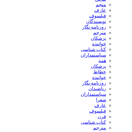
منجم
عارف
فیلسوف
نویسندگان
روزنامه نگار
مترجم
پزشکان
خواننده
کتاب شناسی
سیاستمداران
همه
پزشکان
خطاط
خواننده
روزنامه نگار
ریاضیدان
سیاستمداران
شعرا
عارف
فیلسوف
قرن
کتاب شناسی
مترجم