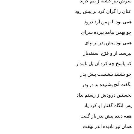
سرش تیز گشته ز بیم گزند
عنان را گران کرد بر پیش رود
همى بود تا بهمن آرد درود
چو بهمن بیامد بپرده سراى
همى بود پیش پدر بر بپاى‏
بپرسید از و فرّخ اسفندیار
که پاسخ چه کرد آن یل نامدار
چو بشنید بنشست پیش پدر
بگفت آنچ بشنیده بد در بدر
نخستین درودش ز رستم بداد
پس انگاه گفتار او کرد یاد
همه دیده پیش پدر باز گفت
همان نیز نادیده اندر نهفت‏