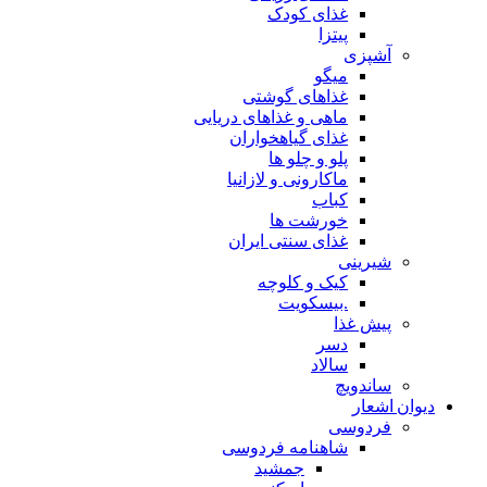
غذای کودک
پیتزا
آشپزی
میگو
غذاهای گوشتی
ماهی و غذاهای دریایی
غذای گیاهخواران
پلو و چلو ها
ماکارونی و لازانیا
کباب
خورشت ها
غذای سنتی ایران
شیرینی
کیک و کلوچه
.بیسکویت
پیش غذا
دسر
سالاد
ساندویچ
دیوان اشعار
فردوسی
شاهنامه فردوسی
جمشید