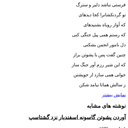
فرستى نباشد دلیر و سترگ‏
تو گردنکشانرا کجا دیده‏اى
که آواز روباه بشنیده‏اى‏
که رستم همى پیل جنگى کنى
دل نامور انجمن بشکنى‏
چنین گفت پس با پشوتن براز
که این شیر رزم آور جنگ ساز
جوانى همى سازد از خویشتن
ز سالش همانا نیامد شکن‏
نمایش بیشتر
نوشته های مشابه
آوردن پشوتن گاسونه اسفندیار نزد گشتاسپ