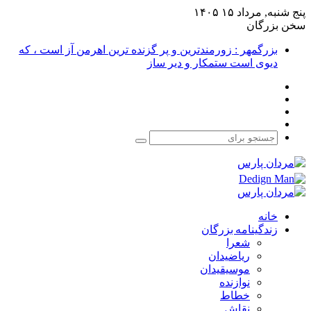
پنج شنبه, مرداد ۱۵ ۱۴۰۵
سخن بزرگان
بزرگمهر : زورمندترین و پر گزنده ترین اهرمن آز است ، که
دیوی است ستمکار و دیر ساز
فیس
X
بوک
یوتیوب
اینستاگرام
جستجو
برای
خانه
زندگینامه بزرگان
شعرا
ریاضیدان
موسیقیدان
نوازنده
خطاط
نقاش