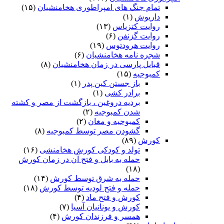
تمام جنگ های امپراطوری هخامنشیان
(۱۵)
داریوش
(۱)
روایت کتزیاس
(۱۳)
روایت گزنفن
(۶)
روایت هرودتوس
(۱۹)
شجره نامه هخامنشیان
(۶)
قبایل پارسی در زمان هخامنشیان
(۸)
کمبوجیه
(۱۵)
باز جستن کین پدر
(۱)
برادر کشی
(۱)
بردیه دروغین ، بازگشت از مصر و کشته
شدن کمبوجیه
(۲)
کمبوجیه و مغان
(۲)
گشودن مصر توسط کمبوجیه
(۸)
کورش
(۸۹)
تولد و کودکی کورش هخامنشی
(۱۶)
حمله به بابل و فتح آن در زمان کورش
(۱۸)
حمله به شرق توسط کورش
(۱۴)
حمله و فتح لودیه توسط کورش
(۱۸)
کورش و فتح ماد
(۴)
کورش و یونانیان آسیا
(۷)
همسر و فرزندان کورش
(۴)