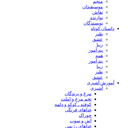
منجم
موسیقیدان
نقاش
نوازنده
نویسندگان
داستان کوتاه
طنز
عشق
زیبا
پند آموز
همه
پند آموز
زیبا
طنز
عشق
آموزش آشپزی
آشپزی
مرغ و پرندگان
تخم مرغ و املت
کوفته ، کوکو و دلمه
غذاهای فرنگی
خوراک
آش و سوپ
غذاهای رژیمی