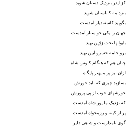
کز ایدر بنزدیک دستان شوید
بنزد مه کابلستان شوید
بگویید کاسفندیار آمدست
جهان را یکى خواستار آمدست‏
بایوانها تخت زرّین نهید
برو جامه خسرو آیین نهید
چنان هم که هنگام کاوس شاه
ازان نیز پر مایه‏تر پایگاه‏
بسازید چیزى که باید خورش
خورشهاى خوب از پى پرورش‏
که نزدیک ما پور شاه آمدست
پر از کینه و رزمخواه آمدست‏
گوى نامدارست و شاهى دلیر