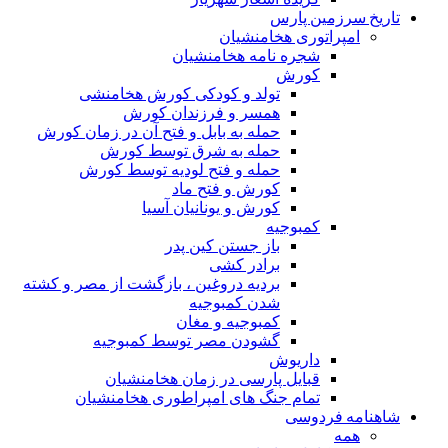
تاریخ سرزمین پارس
امپراتوری هخامنشیان
شجره نامه هخامنشیان
کورش
تولد و کودکی کورش هخامنشی
همسر و فرزندان کورش
حمله به بابل و فتح آن در زمان کورش
حمله به شرق توسط کورش
حمله و فتح لودیه توسط کورش
کورش و فتح ماد
کورش و یونانیان آسیا
کمبوجیه
باز جستن کین پدر
برادر کشی
بردیه دروغین ، بازگشت از مصر و کشته
شدن کمبوجیه
کمبوجیه و مغان
گشودن مصر توسط کمبوجیه
داریوش
قبایل پارسی در زمان هخامنشیان
تمام جنگ های امپراطوری هخامنشیان
شاهنامه فردوسی
همه