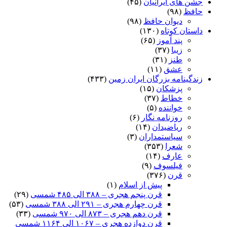
جشن های ایرانیان
(۴۵)
حافظ
(۹۸)
دیوان حافظ
(۹۸)
داستان کوتاه
(۱۳۰)
پند آموز
(۶۵)
زیبا
(۳۷)
طنز
(۳۱)
عشق
(۱۱)
زندگینامه بزرگان ایران زمین
(۴۳۳)
پزشکان
(۱۵)
خطاط
(۳۷)
خواننده
(۵)
روزنامه نگار
(۶)
ریاضیدان
(۱۴)
سیاستمداران
(۳)
شعرا
(۳۵۳)
عارف
(۱۴)
فیلسوف
(۹)
قرن
(۳۷۶)
پیش از اسلام
(۱)
قرن پنجم هجری – ۳۸۸ الی ۴۸۵ شمسی
(۲۹)
قرن چهارم هجری – ۲۹۱ الی ۳۸۸ شمسی
(۵۳)
قرن دهم هجری – ۸۷۳ الی ۹۷۰ شمسی
(۳۳)
قرن دوازده هجری – ۱۰۶۷ الی ۱۱۶۴ شمسی