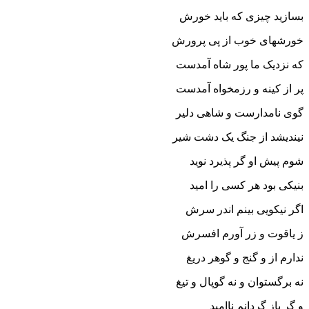
بسازید چیزى که باید خورش
خورشهاى خوب از پى پرورش‏
که نزدیک ما پور شاه آمدست
پر از کینه و رزمخواه آمدست‏
گوى نامدارست و شاهى دلیر
نیندیشد از جنگ یک دشت شیر
شوم پیش او گر پذیرد نوید
بنیکى بود هر کسى را امید
اگر نیکویى بینم اندر سرش
ز یاقوت و زر آورم افسرش‏
ندارم از و گنج و گوهر دریغ
نه برگستوان و نه گوپال و تیغ‏
و گر باز گردانم ناامید