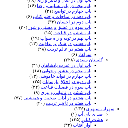
باب اول در عدل و تدبیر و رای
(۳۸)
باب پنجم در باب تسلیم و رضا
(۱۶)
باب چهارم در تواضع
(۳۱)
باب دهم در مناجات و ختم کتاب
(۶)
باب دوم در احسان
(۳۳)
باب سوم در عشق و مستی و شور
(۳۰)
باب ششم در قناعت
(۱۵)
باب نهم در توبه و راه صواب
(۱۹)
باب هشتم در شکر بر عافیت
(۱۳)
باب هفتم در عالم تربیت
(۲۸)
سرآغاز
(۶)
گلستان سعدی
(۲۲۸)
باب اول در عبرت پادشاهان
(۴۱)
باب پنجم در عشق و جوانى
(۱۸)
باب چهارم در فواید خاموشى
(۱۳)
باب دوم در اخلاق پارسایان
(۲۵)
باب سوم در فضیلت قناعت
(۲۴)
باب ششم در ناتوانى و پیرى
(۹)
باب هشتم در آداب صحبت و همنشنى
(۷۷)
باب هفتم در تاءثیر تربیت
(۲۰)
سهراب سپهری
(۱۳۶)
صدای پای آب
(۱)
هشت کتاب
(۱۳۵)
آواز آفتاب
(۳۲)