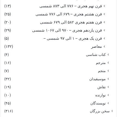
نه در کوشش و پیچش کارزار
قرن نهم هجری – ۷۷۶ الی ۸۷۳ شمسی
(۱۳)
قرن هشتم هجری – ۶۷۹ الی ۷۷۶ شمسی
(۲۵)
همى هر زمان تیز و جوشان بدى
قرن هفتم هجری ۵۸۲ الی ۶۷۹ شمسی
(۲۰)
قرن یازدهم هجری – ۹۷۰ الی ۱۰۶۷ شمسی
(۲۹)
بنوّى چو پیلى خروشان بدى‏
قرن یک هجری – ۱ الی ۹۷ شمسی –
(۵)
برآشفت پیران بدو گفت بس
معاصر
(۱۳۲)
کتاب شناسی
(۴)
که ننگست ازین یاد کردن بکس‏
مترجم
(۱۶)
منجم
(۷)
نه از یک سوارست چندین سخن
موسیقیدان
(۳۲)
تو آهنگ آورد مردان مکن‏
نقاش
(۱۹)
نوازنده
(۱۰)
تو رفتى و نستیهن نامور
نویسندگان
(۴۵)
سخن بزرگان
(۳۱۶)
سپاهى بکردار شیران نر