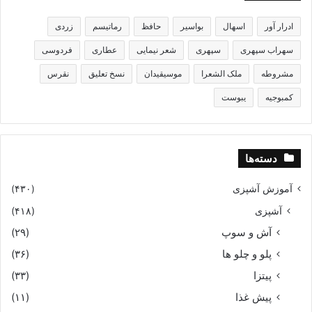
زمانى بخنجر زمانى بگرز
ادرار آور
اسهال
بواسیر
حافظ
رماتیسم
زردی
همى ریخت آهن ز بالاى برز
سهراب سپهری
سپهری
شعر نیمایی
عطاری
فردوسی
مشروطه
ملک الشعرا
موسیقیدان
نسخ تعلیق
نقرس
ازان زخم گوپال گیو دلیر
کمبوجیه
یبوست
سران را همى شد سر از جنگ سیر
دل گیو خندان شد از زور خشم
دسته‌ها
که چون چشمه بودیش دریا بچشم‏
آموزش آشپزی
(۴۳۰)
آشپزی
(۴۱۸)
ازان پس گرفتندش اندر میان
آش و سوپ
(۲۹)
چنان لشکرى همچو شیر ژیان‏
پلو و چلو ها
(۳۶)
پیتزا
(۳۳)
ز نیزه نیستان شد آوردگاه
پیش غذا
(۱۱)