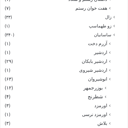
هفت خوان رستم‏
(۷)
زال
(۳۳)
زو طهماسپ‏
(۱)
ساسانیان
(۳۴۰)
آزرم دخت
(۱)
اردشیر
(۱)
اردشیر بابکان
(۲۹)
اردشیر شیروی
(۱)
انوشیروان
(۶۳)
بوزرجمهر
(۱۲)
شطرنج
(۴)
اورمزد
(۳)
اورمزد نرسى‏
(۱)
بلاش
(۳)