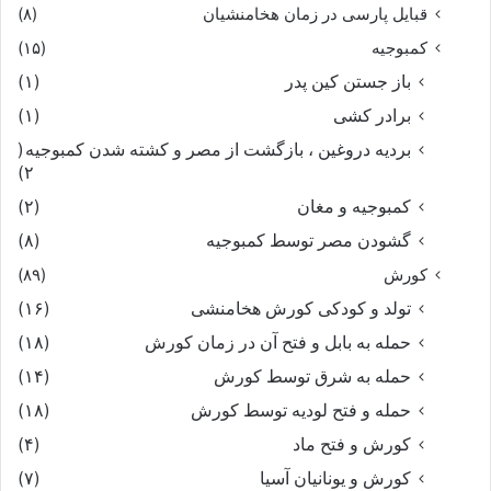
قبایل پارسی در زمان هخامنشیان
(۸)
که بر یال و برشان بباید گریست‏
کمبوجیه
(۱۵)
باز جستن کین پدر
(۱)
گذشته ز رستم بایران سوار
برادر کشی
(۱)
بردیه دروغین ، بازگشت از مصر و کشته شدن کمبوجیه
(
ندانم که با من کند کارزار
۲)
کمبوجیه و مغان
(۲)
ازو شاد شد خسرو پاک دین
گشودن مصر توسط کمبوجیه
(۸)
ستودش فراوان و کرد آفرین‏
کورش
(۸۹)
تولد و کودکی کورش هخامنشی
(۱۶)
بخوردند چیزى کجا یافتند
حمله به بابل و فتح آن در زمان کورش
(۱۸)
حمله به شرق توسط کورش
(۱۴)
سوى راه بى‏راه بشتافتند
حمله و فتح لودیه توسط کورش
(۱۸)
چو ترکان بنزدیک پیران شدند
کورش و فتح ماد
(۴)
کورش و یونانیان آسیا
(۷)
چنان خسته و زار و گریان شدند