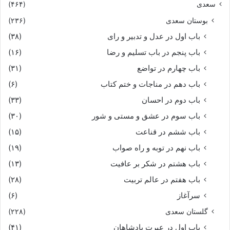
سعدی
(۴۶۴)
کنون گیو را ساختى پیل مست
بوستان سعدی
(۲۳۶)
باب اول در عدل و تدبیر و رای
(۳۸)
میان یلان گشت نام تو پست‏
باب پنجم در باب تسلیم و رضا
(۱۶)
باب چهارم در تواضع
(۳۱)
چو زین یابد افراسیاب آگهى
باب دهم در مناجات و ختم کتاب
(۶)
بیندازد آن تاج شاهنشهى‏
باب دوم در احسان
(۳۳)
باب سوم در عشق و مستی و شور
(۳۰)
که دو پهلوان دلیر و سوار
باب ششم در قناعت
(۱۵)
چنین لشکرى از در کارزار
باب نهم در توبه و راه صواب
(۱۹)
باب هشتم در شکر بر عافیت
(۱۳)
ز پیش سوارى نمودید پشت
باب هفتم در عالم تربیت
(۲۸)
سرآغاز
(۶)
بسى از دلیران ترکان بکشت‏
گلستان سعدی
(۲۲۸)
گواژه بسى باشدت با فسوس
باب اول در عبرت پادشاهان
(۴۱)