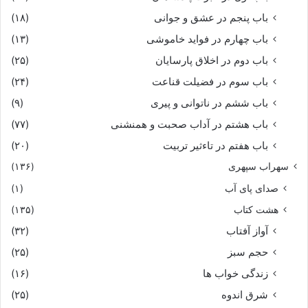
باب پنجم در عشق و جوانى
(۱۸)
نه مرد نبردى و گوپال و کوس‏
باب چهارم در فواید خاموشى
(۱۳)
باب دوم در اخلاق پارسایان
(۲۵)
باب سوم در فضیلت قناعت
(۲۴)
باب ششم در ناتوانى و پیرى
(۹)
باب هشتم در آداب صحبت و همنشنى
(۷۷)
باب هفتم در تاءثیر تربیت
(۲۰)
سهراب سپهری
(۱۳۶)
صدای پای آب
(۱)
هشت کتاب
(۱۳۵)
آواز آفتاب
(۳۲)
حجم سبز
(۲۵)
زندگی خواب ها
(۱۶)
شرق اندوه
(۲۵)