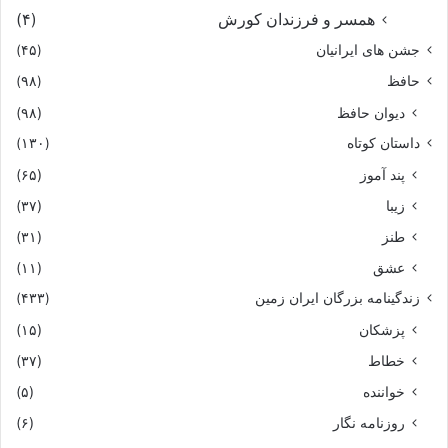
همسر و فرزندان کورش
(۴)
بر آشفت پیران بکلباد گفت
جشن های ایرانیان
(۴۵)
حافظ
(۹۸)
که چونین شگفتى نشاید نهفت‏
دیوان حافظ
(۹۸)
داستان کوتاه
(۱۳۰)
چه کردید با گیو و خسرو کجاست
پند آموز
(۶۵)
سخن بر چه سانست برگوى راست‏
زیبا
(۳۷)
طنز
(۳۱)
بدو گفت کلباد کاى پهلوان
عشق
(۱۱)
زندگینامه بزرگان ایران زمین
(۴۳۳)
بپیش تو گر بر گشایم زبان‏
پزشکان
(۱۵)
که گیو دلاور بگردان چه کرد
خطاط
(۳۷)
خواننده
(۵)
دلت سیر گردد به دشت نبرد
روزنامه نگار
(۶)