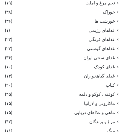
تخم مرغ و املت
(۱۹)
بپوشید دیدار خورشید و ماه‏
خوراک
(۳۸)
غمى شد دل شیر در نیستان
خورشت ها
(۳۶)
غذاهای رژیمی
(۱)
ز خون نیستان کرد چون میستان‏
غذاهای فرنگی
(۲۲)
غذاهای گوشتی
(۲۷)
از یشان بیفگند بسیار گیو
غذای سنتی ایران
(۳۶)
ستوه آمدند آن سواران ز نیو
غذای کودک
(۱۰)
غذای گیاهخواران
(۱۴)
به نستیهن گرد کلباد گفت
کباب
(۲۰)
کوفته ، کوکو و دلمه
(۴۵)
که این کوه خاراست نه یال و سفت‏
ماکارونی و لازانیا
(۱۵)
همه خسته و بسته گشتند باز
ماهی و غذاهای دریایی
(۱۵)
مرغ و پرندگان
(۴۷)
بنزدیک پیران گردن فراز
میگو
(۱۱)