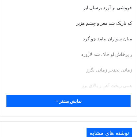
خروشى بر آورد برسان ابر
که تاریک شد مغز و چشم هژبر
میان سواران بیامد چو گرد
ز پرخاش او خاک شد لاژورد
زمانى بخنجر زمانى بگرز
همى ریخت آهن ز بالاى برز
ازان زخم گوپال گیو دلیر
نمایش بیشتر
سران را همى شد سر از جنگ سیر
دل گیو خندان شد از زور خشم
نوشته های مشابه