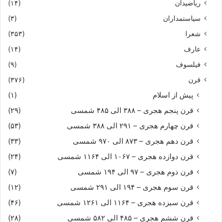
ریاضیدان
(۱۴)
فراوان بلشکر مرا دیده
سیاستمداران
(۳)
نبرد مرا هم پسندیده‏
شعرا
(۳۵۳)
عارف
(۱۴)
همانا که گوپال بیش از هزار
فیلسوف
(۹)
قرن
(۳۷۶)
گرفتى ز دست من آن نامدار
پیش از اسلام
(۱)
سرش ویژه گفتى که سندان شدست
قرن پنجم هجری – ۳۸۸ الی ۴۸۵ شمسی
(۲۹)
قرن چهارم هجری – ۲۹۱ الی ۳۸۸ شمسی
(۵۳)
بر و ساعدش پیل دندان شدست‏
قرن دهم هجری – ۸۷۳ الی ۹۷۰ شمسی
(۳۳)
قرن دوازده هجری – ۱۰۶۷ الی ۱۱۶۴ شمسی
(۲۴)
من آورد رستم بسى دیده‏ام
قرن دوم هجری – ۹۷ الی ۱۹۴ شمسی
(۷)
ز جنگ آوران نیز بشنیده‏ام‏
قرن سوم هجری – ۱۹۴ الی ۲۹۱ شمسی
(۱۲)
قرن سیزده هجری – ۱۱۶۴ الی ۱۲۶۱ شمسی
(۴۶)
برخمش ندیدم چنین پایدار
قرن ششم هجری – ۴۸۵ الی ۵۸۲ شمسی
(۲۸)