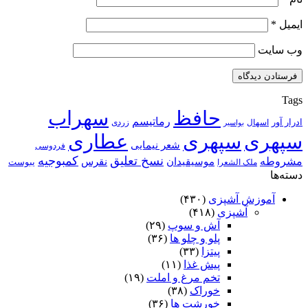
ایمیل
*
وب‌ سایت
Tags
حافظ
سهراب
رماتیسم
ادرار آور
اسهال
زردی
بواسیر
سپهری
سپهری
عطاری
شعر نیمایی
فردوسی
نسخ تعلیق
کمبوجیه
مشروطه
موسیقیدان
نقرس
یبوست
ملک الشعرا
دسته‌ها
آموزش آشپزی
(۴۳۰)
آشپزی
(۴۱۸)
آش و سوپ
(۲۹)
پلو و چلو ها
(۳۶)
پیتزا
(۳۳)
پیش غذا
(۱۱)
تخم مرغ و املت
(۱۹)
خوراک
(۳۸)
خورشت ها
(۳۶)