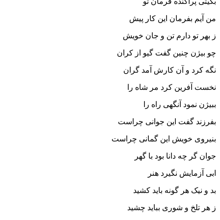
بگیتى پراگنده فرمان تو
من آیم بفرمان این کار پیش
ز بهر تو دارم تن و جان خویش‏
چو بیژن چنین گفت گیو از کران
نگه کرد و آن کارش آمد گران‏
نخست آفرین کرد مر شاه را
ببیژن نمود آنگهى راه را
بفرزند گفت این جوانى چراست
بنیروى خویش این گمانى چراست‏
جوان گر چه دانا بود با گهر
ابى آزمایش نگیرد هنر
بد و نیک هر گونه باید کشید
ز هر تلخ و شورى بباید چشید