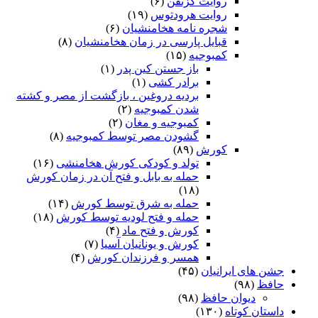
روایت گزنفن
(۶)
روایت هرودتوس
(۱۹)
شجره نامه هخامنشیان
(۶)
قبایل پارسی در زمان هخامنشیان
(۸)
کمبوجیه
(۱۵)
باز جستن کین پدر
(۱)
برادر کشی
(۱)
بردیه دروغین ، بازگشت از مصر و کشته
شدن کمبوجیه
(۲)
کمبوجیه و مغان
(۲)
گشودن مصر توسط کمبوجیه
(۸)
کورش
(۸۹)
تولد و کودکی کورش هخامنشی
(۱۶)
حمله به بابل و فتح آن در زمان کورش
(۱۸)
حمله به شرق توسط کورش
(۱۴)
حمله و فتح لودیه توسط کورش
(۱۸)
کورش و فتح ماد
(۴)
کورش و یونانیان آسیا
(۷)
همسر و فرزندان کورش
(۴)
جشن های ایرانیان
(۴۵)
حافظ
(۹۸)
دیوان حافظ
(۹۸)
داستان کوتاه
(۱۳۰)