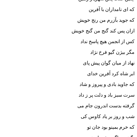
که اى نامداران با آفرین‏
که جوید بآزرم من رنج خویش
ازان پس کند گنج من گنج خویش‏
کس از انجمن هیچ پاسخ نداد
مگر بیژن گیو فرخ نژاد
نهاد از میان گوان پیش پاى
ابر شاه کرد آفرین خداى‏
که جاوید بادى و پیروز و شاد
سرت سبز باد و دلت پر ز داد
گرفته بدست اندرون جام مى
شب و روز بر یاد کاوس کى‏
که خرم بمینو بود جان تو