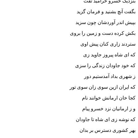
بنزدیک خسرو خرامید تفت‏
بگفت آنچ بشنید و فرمان گزید
بپیش اندر آوردشان چون سزید
بکش کرده دست و زمین را بروى
ستردند زارى کنان پیش اوى‏
که اى شاه پیروز جاوید زى
که خود جاودان زندگى را سزى‏
ز شهرى بداد آمدستیم دور
که ایران ازین سوى زان سوى تور
کجا خان ارمانش خوانند نام
و ز ارمانیان نزد خسرو پیام‏
که نوشه زى اى شاه تا جاودان
بهر کشورى دسترس بر بدان‏