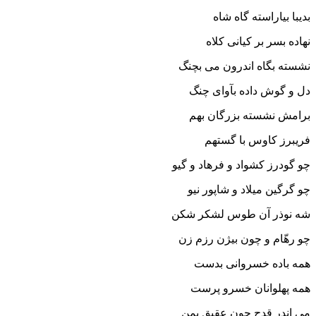
بدیبا بیاراسته گاه شاه
نهاده بسر بر کیانى کلاه‏
نشسته بگاه اندرون مى بچنگ
دل و گوش داده بآواى چنگ‏
برامش نشسته بزرگان بهم
فریبرز کاوس با گستهم‏
چو گودرز کشواد و فرهاد و گیو
چو گرگین میلاد و شاپور نیو
شه نوذر آن طوس لشکر شکن
چو رهّام و چون بیژن رزم زن‏
همه باده خسروانى بدست
همه پهلوانان خسرو پرست‏
مى اندر قدح چون عقیق یمن