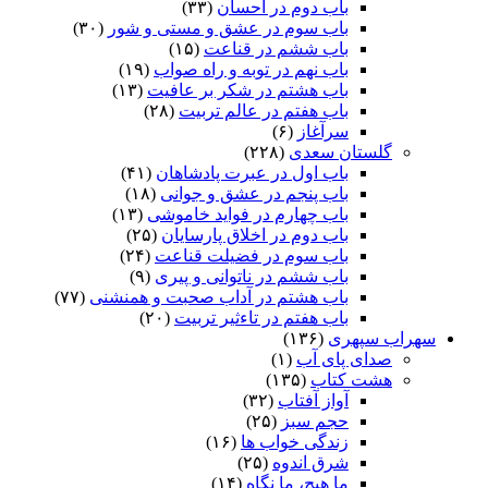
باب دوم در احسان
(۳۳)
باب سوم در عشق و مستی و شور
(۳۰)
باب ششم در قناعت
(۱۵)
باب نهم در توبه و راه صواب
(۱۹)
باب هشتم در شکر بر عافیت
(۱۳)
باب هفتم در عالم تربیت
(۲۸)
سرآغاز
(۶)
گلستان سعدی
(۲۲۸)
باب اول در عبرت پادشاهان
(۴۱)
باب پنجم در عشق و جوانى
(۱۸)
باب چهارم در فواید خاموشى
(۱۳)
باب دوم در اخلاق پارسایان
(۲۵)
باب سوم در فضیلت قناعت
(۲۴)
باب ششم در ناتوانى و پیرى
(۹)
باب هشتم در آداب صحبت و همنشنى
(۷۷)
باب هفتم در تاءثیر تربیت
(۲۰)
سهراب سپهری
(۱۳۶)
صدای پای آب
(۱)
هشت کتاب
(۱۳۵)
آواز آفتاب
(۳۲)
حجم سبز
(۲۵)
زندگی خواب ها
(۱۶)
شرق اندوه
(۲۵)
ما هیچ، ما نگاه
(۱۴)