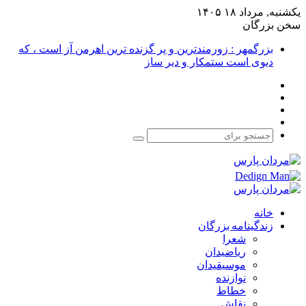
یکشنبه, مرداد ۱۸ ۱۴۰۵
سخن بزرگان
بزرگمهر : زورمندترین و پر گزنده ترین اهرمن آز است ، که
دیوی است ستمکار و دیر ساز
فیس
X
بوک
یوتیوب
اینستاگرام
جستجو
برای
خانه
زندگینامه بزرگان
شعرا
ریاضیدان
موسیقیدان
نوازنده
خطاط
نقاش