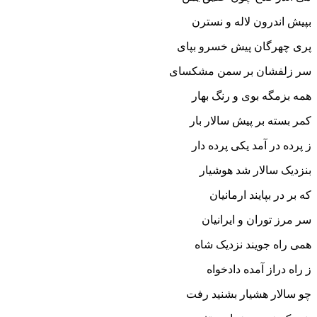
بپیش اندرون لاله و نسترن‏
پرى چهرگان پیش خسرو بپاى
سر زلفشان بر سمن مشک‏ساى‏
همه بزمگه بوى و رنگ بهار
کمر بسته بر پیش سالار بار
ز پرده در آمد یکى پرده دار
بنزدیک سالار شد هوشیار
که بر در بپایند ارمانیان
سر مرز توران و ایرانیان‏
همى راه جویند نزدیک شاه
ز راه دراز آمده دادخواه‏
چو سالار هشیار بشنید رفت