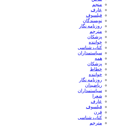
منجم
عارف
فیلسوف
نویسندگان
روزنامه نگار
مترجم
پزشکان
خواننده
کتاب شناسی
سیاستمداران
همه
پزشکان
خطاط
خواننده
روزنامه نگار
ریاضیدان
سیاستمداران
شعرا
عارف
فیلسوف
قرن
کتاب شناسی
مترجم