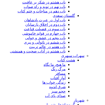
باب هشتم در شکر بر عافیت
باب نهم در توبه و راه صواب
باب دهم در مناجات و ختم کتاب
گلستان سعدی
باب اول در عبرت پادشاهان
باب دوم در اخلاق پارسایان
باب سوم در فضیلت قناعت
باب چهارم در فواید خاموشى
باب پنجم در عشق و جوانى
باب ششم در ناتوانى و پیرى
باب هفتم در عالم تربیت
باب هشتم در آداب صحبت و همنشنى
سهراب سپهری
هشت کتاب
ما هیچ، ما نگاه
مرگ رنگ
مسافر
آواز آفتاب
زندگی خواب ها
شرق اندوه
حجم سبز
صدای پای آب
شهریار
گزیده اشعار شهریار