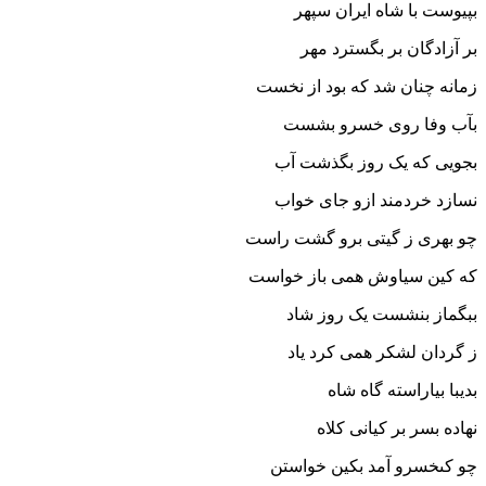
بپیوست با شاه ایران سپهر
بر آزادگان بر بگسترد مهر
زمانه چنان شد که بود از نخست
بآب وفا روى خسرو بشست‏
بجویى که یک روز بگذشت آب
نسازد خردمند ازو جاى خواب‏
چو بهرى ز گیتى برو گشت راست
که کین سیاوش همى باز خواست‏
ببگماز بنشست یک روز شاد
ز گردان لشکر همى کرد یاد
بدیبا بیاراسته گاه شاه
نهاده بسر بر کیانى کلاه‏
چو کى‏خسرو آمد بکین خواستن