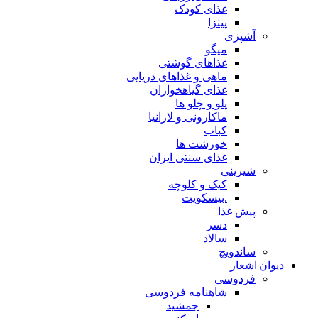
غذای کودک
پیتزا
آشپزی
میگو
غذاهای گوشتی
ماهی و غذاهای دریایی
غذای گیاهخواران
پلو و چلو ها
ماکارونی و لازانیا
کباب
خورشت ها
غذای سنتی ایران
شیرینی
کیک و کلوچه
.بیسکویت
پیش غذا
دسر
سالاد
ساندویچ
دیوان اشعار
فردوسی
شاهنامه فردوسی
جمشید