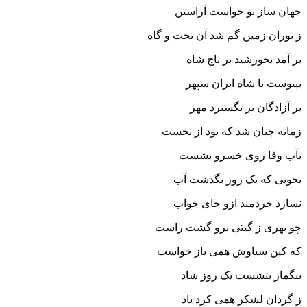
جهان ساز نو خواست آراستن‏
ز توران زمین گم شد آن تخت و گاه
بر آمد بخورشید بر تاج شاه‏
بپیوست با شاه ایران سپهر
بر آزادگان بر بگسترد مهر
زمانه چنان شد که بود از نخست
بآب وفا روى خسرو بشست‏
بجویى که یک روز بگذشت آب
نسازد خردمند ازو جاى خواب‏
چو بهرى ز گیتى برو گشت راست
که کین سیاوش همى باز خواست‏
ببگماز بنشست یک روز شاد
ز گردان لشکر همى کرد یاد