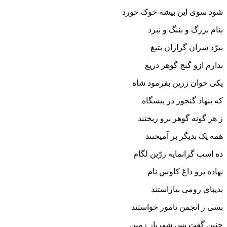
شود سوى این بیشه خوک خورد
بنام بزرگ و بننگ و نبرد
ببرّد سران گرازان بتیغ
ندارم ازو گنج گوهر دریغ‏
یکى خوان زرین بفرمود شاه
که بنهاد گنجور در پیشگاه‏
ز هر گونه گوهر برو ریختند
همه یک بدیگر بر آمیختند
ده اسب گرانمایه زرّین لگام
نهاده برو داغ کاوس نام‏
بدیباى رومى بیاراستند
بسى ز انجمن نامور خواستند
چنین گفت پس شهریار زمین