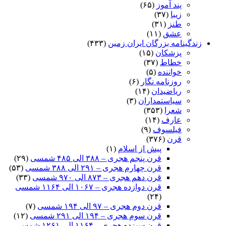
پند آموز
(۶۵)
زیبا
(۳۷)
طنز
(۳۱)
عشق
(۱۱)
زندگینامه بزرگان ایران زمین
(۴۳۳)
پزشکان
(۱۵)
خطاط
(۳۷)
خواننده
(۵)
روزنامه نگار
(۶)
ریاضیدان
(۱۴)
سیاستمداران
(۳)
شعرا
(۳۵۳)
عارف
(۱۴)
فیلسوف
(۹)
قرن
(۳۷۶)
پیش از اسلام
(۱)
قرن پنجم هجری – ۳۸۸ الی ۴۸۵ شمسی
(۲۹)
قرن چهارم هجری – ۲۹۱ الی ۳۸۸ شمسی
(۵۳)
قرن دهم هجری – ۸۷۳ الی ۹۷۰ شمسی
(۳۳)
قرن دوازده هجری – ۱۰۶۷ الی ۱۱۶۴ شمسی
(۲۴)
قرن دوم هجری – ۹۷ الی ۱۹۴ شمسی
(۷)
قرن سوم هجری – ۱۹۴ الی ۲۹۱ شمسی
(۱۲)
قرن سیزده هجری – ۱۱۶۴ الی ۱۲۶۱ شمسی