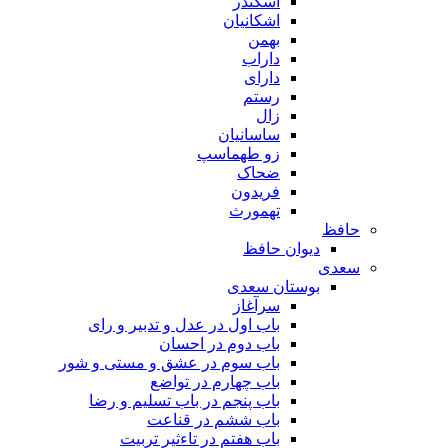
اسکندر
اشکانیان
بهمن
داراب
دارای
رستم
زال
ساسانیان
زو طهماسپ‏
ضحاک
فریدون
تهمورث
حافظ
دیوان حافظ
سعدی
بوستان سعدی
سرآغاز
باب اول در عدل و تدبیر و رای
باب دوم در احسان
باب سوم در عشق و مستی و شور
باب چهارم در تواضع
باب پنجم در باب تسلیم و رضا
باب ششم در قناعت
باب هفتم در تاءثیر تربیت