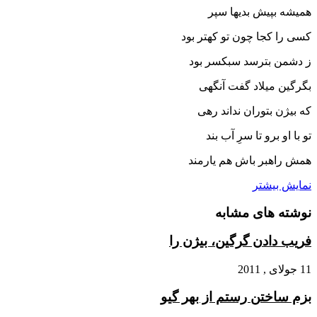
همیشه بپیش بدیها سپر
کسى را کجا چون تو کهتر بود
ز دشمن بترسد سبکسر بود
بگرگین میلاد گفت آنگهى
که بیژن بتوران نداند رهى‏
تو با او برو تا سرِ آب بند
همش راهبر باش هم یارمند
نمایش بیشتر
نوشته های مشابه
فریب دادن گرگین، بیژن را
11 جولای , 2011
بزم ساختن رستم از بهر گیو