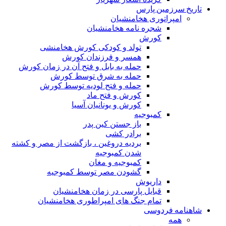
تاریخ سرزمین پارس
امپراتوری هخامنشیان
شجره نامه هخامنشیان
کورش
تولد و کودکی کورش هخامنشی
همسر و فرزندان کورش
حمله به بابل و فتح آن در زمان کورش
حمله به شرق توسط کورش
حمله و فتح لودیه توسط کورش
کورش و فتح ماد
کورش و یونانیان آسیا
کمبوجیه
باز جستن کین پدر
برادر کشی
بردیه دروغین ، بازگشت از مصر و کشته
شدن کمبوجیه
کمبوجیه و مغان
گشودن مصر توسط کمبوجیه
داریوش
قبایل پارسی در زمان هخامنشیان
تمام جنگ های امپراطوری هخامنشیان
شاهنامه فردوسی
همه