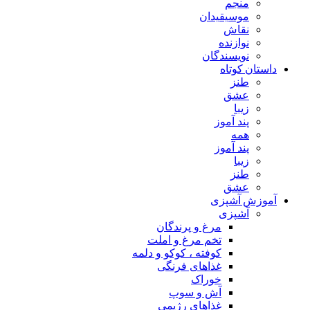
منجم
موسیقیدان
نقاش
نوازنده
نویسندگان
داستان کوتاه
طنز
عشق
زیبا
پند آموز
همه
پند آموز
زیبا
طنز
عشق
آموزش آشپزی
آشپزی
مرغ و پرندگان
تخم مرغ و املت
کوفته ، کوکو و دلمه
غذاهای فرنگی
خوراک
آش و سوپ
غذاهای رژیمی