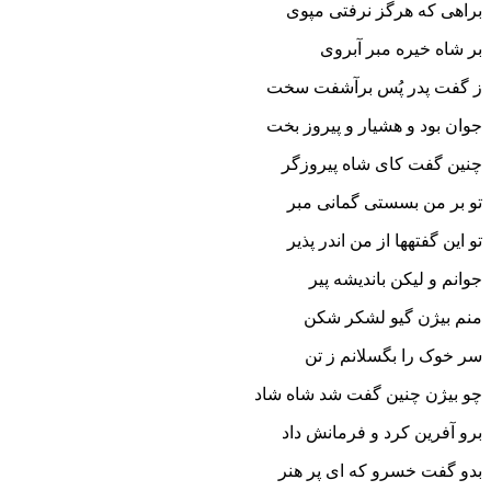
براهى که هرگز نرفتى مپوى
بر شاه خیره مبر آبروى‏
ز گفت پدر پُس برآشفت سخت
جوان بود و هشیار و پیروز بخت‏
چنین گفت کاى شاه پیروزگر
تو بر من بسستى گمانى مبر
تو این گفته‏ها از من اندر پذیر
جوانم و لیکن باندیشه پیر
منم بیژن گیو لشکر شکن
سر خوک را بگسلانم ز تن‏
چو بیژن چنین گفت شد شاه شاد
برو آفرین کرد و فرمانش داد
بدو گفت خسرو که اى پر هنر