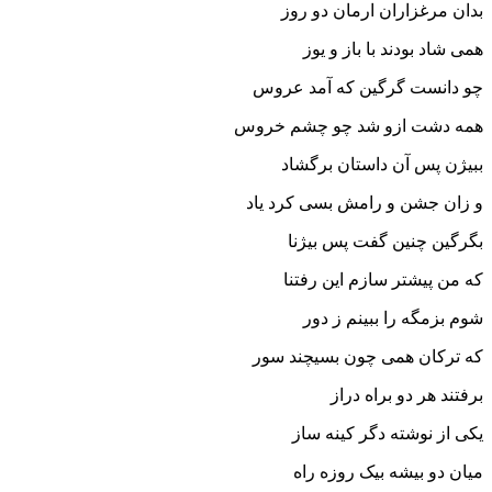
بدان مرغزاران ارمان دو روز
همى شاد بودند با باز و یوز
چو دانست گرگین که آمد عروس
همه دشت ازو شد چو چشم خروس‏
ببیژن پس آن داستان برگشاد
و زان جشن و رامش بسى کرد یاد
بگرگین چنین گفت پس بیژنا
که من پیشتر سازم این رفتنا
شوم بزمگه را ببینم ز دور
که ترکان همى چون بسیچند سور
برفتند هر دو براه دراز
یکى از نوشته دگر کینه ساز
میان دو بیشه بیک روزه راه