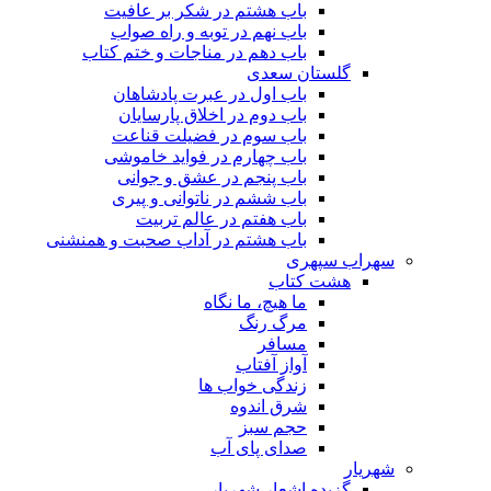
باب هشتم در شکر بر عافیت
باب نهم در توبه و راه صواب
باب دهم در مناجات و ختم کتاب
گلستان سعدی
باب اول در عبرت پادشاهان
باب دوم در اخلاق پارسایان
باب سوم در فضیلت قناعت
باب چهارم در فواید خاموشى
باب پنجم در عشق و جوانى
باب ششم در ناتوانى و پیرى
باب هفتم در عالم تربیت
باب هشتم در آداب صحبت و همنشنى
سهراب سپهری
هشت کتاب
ما هیچ، ما نگاه
مرگ رنگ
مسافر
آواز آفتاب
زندگی خواب ها
شرق اندوه
حجم سبز
صدای پای آب
شهریار
گزیده اشعار شهریار