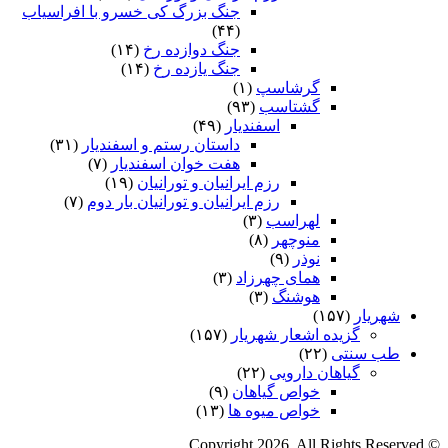
جنگ بزرگ کی خسرو با افراسیاب
(۴۴)
جنگ دوازده رخ
(۱۴)
جنگ یازده رخ
(۱۴)
گرشاسپ
(۱)
گشتاسب
(۹۳)
اسفندیار
(۴۹)
داستان رستم و اسفندیار
(۳۱)
هفت خوان اسفندیار
(۷)
رزم ایرانیان و تورانیان
(۱۹)
رزم ایرانیان و تورانیان بار دوم
(۷)
لهراسب
(۳)
منوچهر
(۸)
نوذر
(۹)
هماى چهرزاد
(۳)
هوشنگ
(۳)
شهریار
(۱۵۷)
گزیده اشعار شهریار
(۱۵۷)
طب سنتی
(۲۲)
گیاهان دارویی
(۲۲)
خواص گیاهان
(۹)
خواص میوه ها
(۱۳)
© Copyright 2026, All Rights Reserved