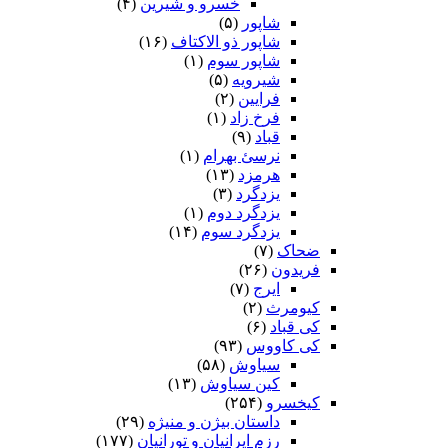
خسرو و شیرین
(۴)
شاپور
(۵)
شاپور ذو الاکتاف
(۱۶)
شاپور سوم‏
(۱)
شیرویه
(۵)
فرایین
(۲)
فرخ زاد
(۱)
قباد
(۹)
نرسئ بهرام‏
(۱)
هرمزد
(۱۳)
یزدگرد
(۳)
یزدگرد دوم
(۱)
یزدگرد سوم
(۱۴)
ضحاک
(۷)
فریدون
(۲۶)
ایرج
(۷)
کیومرث
(۲)
کی قباد
(۶)
کی کاووس
(۹۳)
سیاوش
(۵۸)
کین سیاوش
(۱۳)
کیخسرو
(۲۵۴)
داستان بیژن و منیژه
(۲۹)
رزم ایرانیان و تورانیان
(۱۷۷)