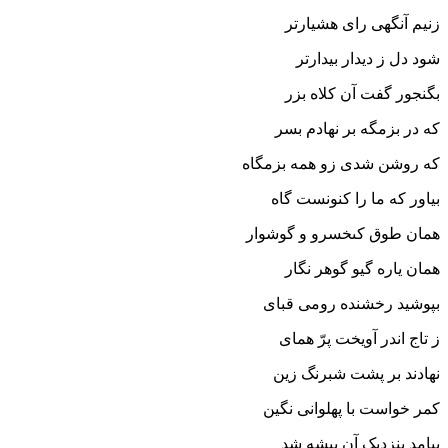
زنیم آنگهى راى هشیارتر
شود دل ز دیدار بیدارتر
بگنجور گفت آن کلاه بزر
که در بزمگه بر نهادم بسر
که روشن شدى زو همه بزمگاه
بیاور که ما را کنونست گاه‏
همان طوق کى‏خسرو و گوشوار
همان یاره گیو گوهر نگار
بپوشید رخشنده رومى قباى
ز تاج اندر آویخت پرّ هماى‏
نهادند بر پشت شبرنگ زین
کمر خواست با پهلوانى نگین‏
بیامد بنزدیک آن بیشه شد