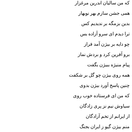
که من سالیان اندرین مرغزار
همى جشن سازم بهر نوبهار
بدین بزمگه بر ندیدیم کس
ترا دیدم اى سرو آزاده بس‏
چو دایه بر بیژن آمد فراز
برو آفرین کرد و بردش نماز
پیام منیژه ببیژن بگفت
همه روى بیژن چو گل بر شکفت‏
چنین پاسخ آورد بیژن بدوى
که من اى فرستاده خوب روى‏
سیاوش نیم نز پرى زادگان
از ایرانم از تخم آزادگان‏
منم بیژن گیو ز ایران بجنگ