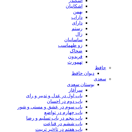
اسکندر
اشکانیان
بهمن
داراب
دارای
رستم
زال
ساسانیان
زو طهماسپ‏
ضحاک
فریدون
تهمورث
حافظ
دیوان حافظ
سعدی
بوستان سعدی
سرآغاز
باب اول در عدل و تدبیر و رای
باب دوم در احسان
باب سوم در عشق و مستی و شور
باب چهارم در تواضع
باب پنجم در باب تسلیم و رضا
باب ششم در قناعت
باب هفتم در تاءثیر تربیت