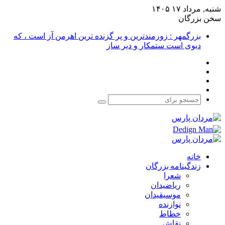
شنبه, مرداد ۱۷ ۱۴۰۵
سخن بزرگان
بزرگمهر : زورمندترین و پر گزنده ترین اهرمن آز است ، که
دیوی است ستمکار و دیر ساز
فیس
X
بوک
یوتیوب
اینستاگرام
جستجو
برای
خانه
زندگینامه بزرگان
شعرا
ریاضیدان
موسیقیدان
نوازنده
خطاط
نقاش