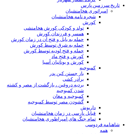
تاریخ سرزمین پارس
امپراتوری هخامنشیان
شجره نامه هخامنشیان
کورش
تولد و کودکی کورش هخامنشی
همسر و فرزندان کورش
حمله به بابل و فتح آن در زمان کورش
حمله به شرق توسط کورش
حمله و فتح لودیه توسط کورش
کورش و فتح ماد
کورش و یونانیان آسیا
کمبوجیه
باز جستن کین پدر
برادر کشی
بردیه دروغین ، بازگشت از مصر و کشته
شدن کمبوجیه
کمبوجیه و مغان
گشودن مصر توسط کمبوجیه
داریوش
قبایل پارسی در زمان هخامنشیان
تمام جنگ های امپراطوری هخامنشیان
شاهنامه فردوسی
همه