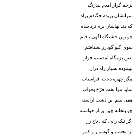
بزخم گراز آمدم بى‏درنگ‏
سرانشان بریدم فگندم براه
که دندانهاشان برم نزد شاه‏
چو زین جشنگاه آگهى یافتم
سوى گیو گودرز نشتافتم‏
بدین بزمگاه آمدستم فراز
بپیموده بسیار راه دراز
مگر چهره دخت افراسیاب
نماید مرا بخت فرّخ بخواب‏
همى بینم این دشت آراسته
چو بتخانه چین پر از خواسته‏
اگر نیک رایى کنى تاج زر
ترا بخشم و گوشوار و کمر