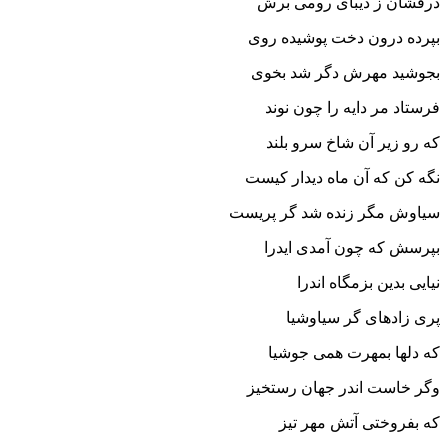
درفشان ز دیباى رومى برش‏
بپرده درون دخت پوشیده روى
بجوشید مهرش دگر شد بخوى‏
فرستاد مر دایه را چون نوند
که رو زیر آن شاخ سرو بلند
نگه کن که آن ماه دیدار کیست
سیاوش مگر زنده شد گر پریست‏
بپرسش که چون آمدى ایدرا
نیایى بدین بزمگاه اندرا
پرى زاده‏اى گر سیاوشیا
که دلها بمهرت همى جوشیا
وگر خاست اندر جهان رستخیز
که بفروختى آتش مهر تیز