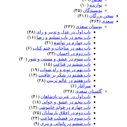
نوازنده
(۱۰)
نویسندگان
(۴۵)
سخن بزرگان
(۳۱۶)
سعدی
(۴۶۴)
بوستان سعدی
(۲۳۶)
باب اول در عدل و تدبیر و رای
(۳۸)
باب پنجم در باب تسلیم و رضا
(۱۶)
باب چهارم در تواضع
(۳۱)
باب دهم در مناجات و ختم کتاب
(۶)
باب دوم در احسان
(۳۳)
باب سوم در عشق و مستی و شور
(۳۰)
باب ششم در قناعت
(۱۵)
باب نهم در توبه و راه صواب
(۱۹)
باب هشتم در شکر بر عافیت
(۱۳)
باب هفتم در عالم تربیت
(۲۸)
سرآغاز
(۶)
گلستان سعدی
(۲۲۸)
باب اول در عبرت پادشاهان
(۴۱)
باب پنجم در عشق و جوانى
(۱۸)
باب چهارم در فواید خاموشى
(۱۳)
باب دوم در اخلاق پارسایان
(۲۵)
باب سوم در فضیلت قناعت
(۲۴)
باب ششم در ناتوانى و پیرى
(۹)