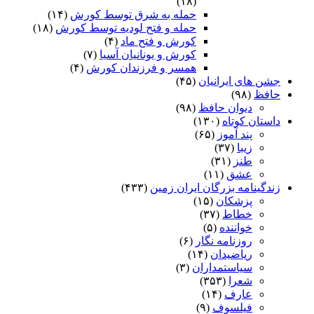
(۱۸)
حمله به شرق توسط کورش
(۱۴)
حمله و فتح لودیه توسط کورش
(۱۸)
کورش و فتح ماد
(۴)
کورش و یونانیان آسیا
(۷)
همسر و فرزندان کورش
(۴)
جشن های ایرانیان
(۴۵)
حافظ
(۹۸)
دیوان حافظ
(۹۸)
داستان کوتاه
(۱۳۰)
پند آموز
(۶۵)
زیبا
(۳۷)
طنز
(۳۱)
عشق
(۱۱)
زندگینامه بزرگان ایران زمین
(۴۳۳)
پزشکان
(۱۵)
خطاط
(۳۷)
خواننده
(۵)
روزنامه نگار
(۶)
ریاضیدان
(۱۴)
سیاستمداران
(۳)
شعرا
(۳۵۳)
عارف
(۱۴)
فیلسوف
(۹)