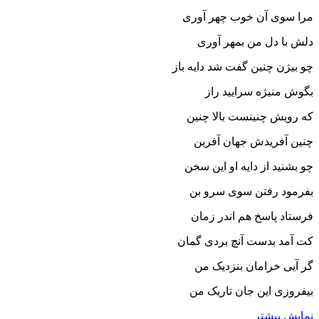
مرا سوى آن خوب چهر آورى
دلش با دل من بمهر آورى‏
چو بیژن چنین گفت شد دایه باز
بگوش منیژه سرایید راز
که رویش چنینست بالا چنین
چنین آفریدش جهان آفرین‏
چو بشنید از دایه او این سخن
بفرمود رفتن سوى سرو بن‏
فرستاد پاسخ هم اندر زمان
کت آمد بدست آنچ بردى گمان‏
گر آیى خرامان بنزدیک من
بیفروزى این جان تاریک من‏
نمایش بیشتر