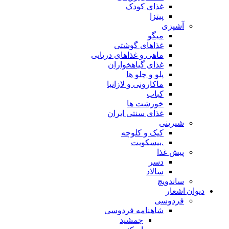
غذای کودک
پیتزا
آشپزی
میگو
غذاهای گوشتی
ماهی و غذاهای دریایی
غذای گیاهخواران
پلو و چلو ها
ماکارونی و لازانیا
کباب
خورشت ها
غذای سنتی ایران
شیرینی
کیک و کلوچه
.بیسکویت
پیش غذا
دسر
سالاد
ساندویچ
دیوان اشعار
فردوسی
شاهنامه فردوسی
جمشید