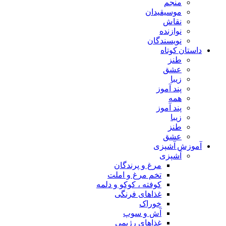
منجم
موسیقیدان
نقاش
نوازنده
نویسندگان
داستان کوتاه
طنز
عشق
زیبا
پند آموز
همه
پند آموز
زیبا
طنز
عشق
آموزش آشپزی
آشپزی
مرغ و پرندگان
تخم مرغ و املت
کوفته ، کوکو و دلمه
غذاهای فرنگی
خوراک
آش و سوپ
غذاهای رژیمی