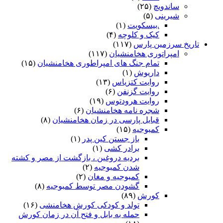
ساندویچ
(۲۵)
شیرینی
(۵)
.بیسکویت
(۱)
کیک و کلوچه
(۴)
تاریخ سرزمین پارس
(۱۱۷)
امپراتوری هخامنشیان
(۱۱۷)
تمام جنگ های امپراطوری هخامنشیان
(۱۵)
داریوش
(۱)
روایت کتزیاس
(۱۳)
روایت گزنفن
(۶)
روایت هرودتوس
(۱۹)
شجره نامه هخامنشیان
(۶)
قبایل پارسی در زمان هخامنشیان
(۸)
کمبوجیه
(۱۵)
باز جستن کین پدر
(۱)
برادر کشی
(۱)
بردیه دروغین ، بازگشت از مصر و کشته
شدن کمبوجیه
(۲)
کمبوجیه و مغان
(۲)
گشودن مصر توسط کمبوجیه
(۸)
کورش
(۸۹)
تولد و کودکی کورش هخامنشی
(۱۶)
حمله به بابل و فتح آن در زمان کورش