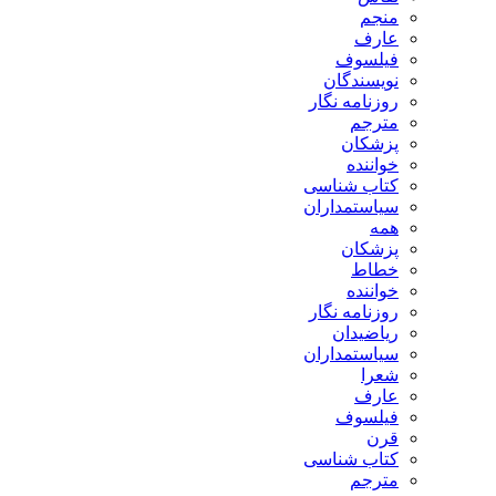
منجم
عارف
فیلسوف
نویسندگان
روزنامه نگار
مترجم
پزشکان
خواننده
کتاب شناسی
سیاستمداران
همه
پزشکان
خطاط
خواننده
روزنامه نگار
ریاضیدان
سیاستمداران
شعرا
عارف
فیلسوف
قرن
کتاب شناسی
مترجم