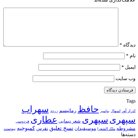
دیدگاه
*
نام
*
ایمیل
*
وب‌ سایت
Tags
حافظ
سهراب
رماتیسم
ادرار آور
اسهال
زردی
بواسیر
سپهری
سپهری
عطاری
شعر نیمایی
فردوسی
نسخ تعلیق
کمبوجیه
مشروطه
موسیقیدان
نقرس
یبوست
ملک الشعرا
دسته‌ها