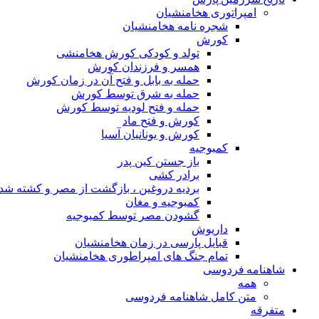
امپراتوری هخامنشیان
شجره نامه هخامنشیان
کورش
تولد و کودکی کورش هخامنشی
همسر و فرزندان کورش
حمله به بابل و فتح آن در زمان کورش
حمله به شرق توسط کورش
حمله و فتح لودیه توسط کورش
کورش و فتح ماد
کورش و یونانیان آسیا
کمبوجیه
باز جستن کین پدر
برادر کشی
بردیه دروغین ، بازگشت از مصر و کشته شد
کمبوجیه و مغان
گشودن مصر توسط کمبوجیه
داریوش
قبایل پارسی در زمان هخامنشیان
تمام جنگ های امپراطوری هخامنشیان
شاهنامه فردوسی
همه
متن کامل شاهنامه فردوسی
متفرقه