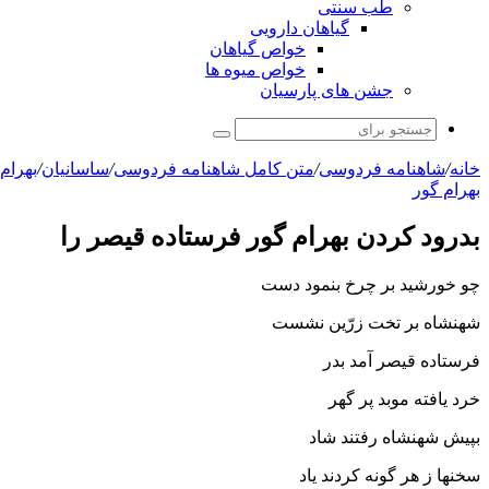
طب سنتی
گیاهان دارویی
خواص گیاهان
خواص میوه ها
جشن های پارسیان
جستجو
برای
خانه
/
شاهنامه فردوسی
/
متن کامل شاهنامه فردوسی
/
ساسانیان
/
بهرام
بهرام گور
بدرود کردن بهرام گور فرستاده قیصر را
چو خورشید بر چرخ بنمود دست
شهنشاه بر تخت زرّین نشست‏
فرستاده قیصر آمد بدر
خرد یافته موبد پر گهر
بپیش شهنشاه رفتند شاد
سخنها ز هر گونه کردند یاد