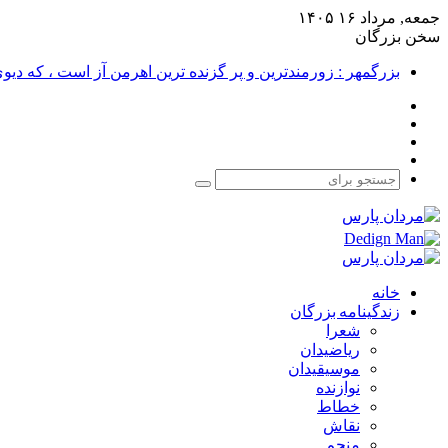
جمعه, مرداد ۱۶ ۱۴۰۵
سخن بزرگان
بزرگمهر : زورمندترین و پر گزنده ترین اهرمن آز است ، که دی
فیس
X
بوک
یوتیوب
اینستاگرام
جستجو
برای
خانه
زندگینامه بزرگان
شعرا
ریاضیدان
موسیقیدان
نوازنده
خطاط
نقاش
منجم