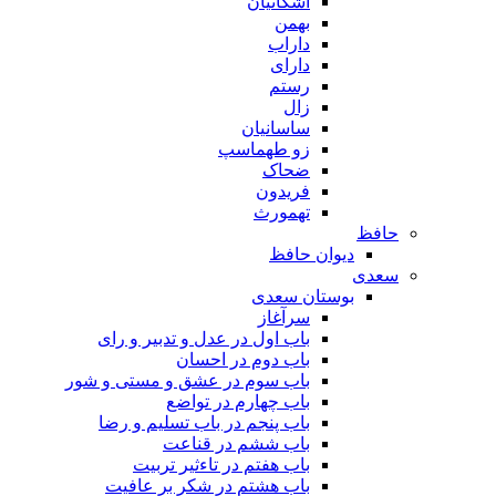
اشکانیان
بهمن
داراب
دارای
رستم
زال
ساسانیان
زو طهماسپ‏
ضحاک
فریدون
تهمورث
حافظ
دیوان حافظ
سعدی
بوستان سعدی
سرآغاز
باب اول در عدل و تدبیر و رای
باب دوم در احسان
باب سوم در عشق و مستی و شور
باب چهارم در تواضع
باب پنجم در باب تسلیم و رضا
باب ششم در قناعت
باب هفتم در تاءثیر تربیت
باب هشتم در شکر بر عافیت