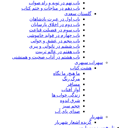
باب نهم در توبه و راه صواب
باب دهم در مناجات و ختم کتاب
گلستان سعدی
باب اول در عبرت پادشاهان
باب دوم در اخلاق پارسایان
باب سوم در فضیلت قناعت
باب چهارم در فواید خاموشى
باب پنجم در عشق و جوانى
باب ششم در ناتوانى و پیرى
باب هفتم در عالم تربیت
باب هشتم در آداب صحبت و همنشنى
سهراب سپهری
هشت کتاب
ما هیچ، ما نگاه
مرگ رنگ
مسافر
آواز آفتاب
زندگی خواب ها
شرق اندوه
حجم سبز
صدای پای آب
شهریار
گزیده اشعار شهریار
تاریخ سرزمین پارس