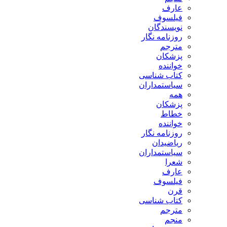
عارف
فیلسوف
نویسندگان
روزنامه نگار
مترجم
پزشکان
خواننده
کتاب شناسی
سیاستمداران
همه
پزشکان
خطاط
خواننده
روزنامه نگار
ریاضیدان
سیاستمداران
شعرا
عارف
فیلسوف
قرن
کتاب شناسی
مترجم
منجم