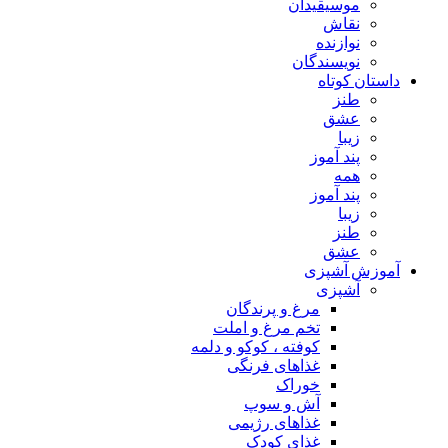
موسیقیدان
نقاش
نوازنده
نویسندگان
داستان کوتاه
طنز
عشق
زیبا
پند آموز
همه
پند آموز
زیبا
طنز
عشق
آموزش آشپزی
آشپزی
مرغ و پرندگان
تخم مرغ و املت
کوفته ، کوکو و دلمه
غذاهای فرنگی
خوراک
آش و سوپ
غذاهای رژیمی
غذای کودک