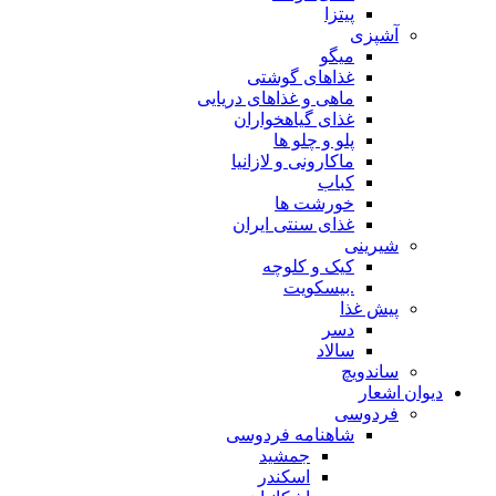
پیتزا
آشپزی
میگو
غذاهای گوشتی
ماهی و غذاهای دریایی
غذای گیاهخواران
پلو و چلو ها
ماکارونی و لازانیا
کباب
خورشت ها
غذای سنتی ایران
شیرینی
کیک و کلوچه
.بیسکویت
پیش غذا
دسر
سالاد
ساندویچ
دیوان اشعار
فردوسی
شاهنامه فردوسی
جمشید
اسکندر