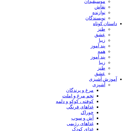
موسیقیدان
نقاش
نوازنده
نویسندگان
داستان کوتاه
طنز
عشق
زیبا
پند آموز
همه
پند آموز
زیبا
طنز
عشق
آموزش آشپزی
آشپزی
مرغ و پرندگان
تخم مرغ و املت
کوفته ، کوکو و دلمه
غذاهای فرنگی
خوراک
آش و سوپ
غذاهای رژیمی
غذای کودک