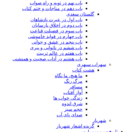
باب نهم در توبه و راه صواب
باب دهم در مناجات و ختم کتاب
گلستان سعدی
باب اول در عبرت پادشاهان
باب دوم در اخلاق پارسایان
باب سوم در فضیلت قناعت
باب چهارم در فواید خاموشى
باب پنجم در عشق و جوانى
باب ششم در ناتوانى و پیرى
باب هفتم در عالم تربیت
باب هشتم در آداب صحبت و همنشنى
سهراب سپهری
هشت کتاب
ما هیچ، ما نگاه
مرگ رنگ
مسافر
آواز آفتاب
زندگی خواب ها
شرق اندوه
حجم سبز
صدای پای آب
شهریار
گزیده اشعار شهریار
تاریخ سرزمین پارس