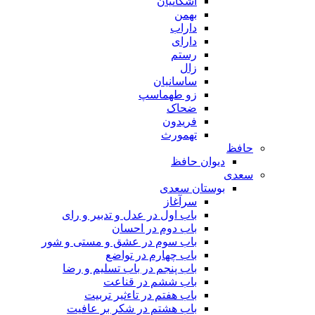
اشکانیان
بهمن
داراب
دارای
رستم
زال
ساسانیان
زو طهماسپ‏
ضحاک
فریدون
تهمورث
حافظ
دیوان حافظ
سعدی
بوستان سعدی
سرآغاز
باب اول در عدل و تدبیر و رای
باب دوم در احسان
باب سوم در عشق و مستی و شور
باب چهارم در تواضع
باب پنجم در باب تسلیم و رضا
باب ششم در قناعت
باب هفتم در تاءثیر تربیت
باب هشتم در شکر بر عافیت