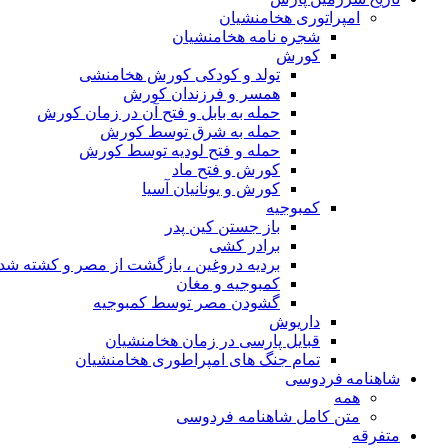
امپراتوری هخامنشیان
شجره نامه هخامنشیان
کورش
تولد و کودکی کورش هخامنشی
همسر و فرزندان کورش
حمله به بابل و فتح آن در زمان کورش
حمله به شرق توسط کورش
حمله و فتح لودیه توسط کورش
کورش و فتح ماد
کورش و یونانیان آسیا
کمبوجیه
باز جستن کین پدر
برادر کشی
بردیه دروغین ، بازگشت از مصر و کشته شد
کمبوجیه و مغان
گشودن مصر توسط کمبوجیه
داریوش
قبایل پارسی در زمان هخامنشیان
تمام جنگ های امپراطوری هخامنشیان
شاهنامه فردوسی
همه
متن کامل شاهنامه فردوسی
متفرقه