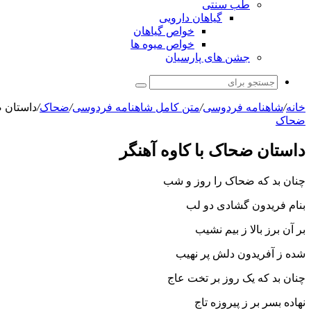
طب سنتی
گیاهان دارویی
خواص گیاهان
خواص میوه ها
جشن های پارسیان
جستجو
برای
خانه
/
شاهنامه فردوسی
/
متن کامل شاهنامه فردوسی
/
ضحاک
/
داستان ض
ضحاک
داستان ضحاک با کاوه آهنگر
چنان بد که ضحاک را روز و شب
بنام فریدون گشادى دو لب‏
بر آن برز بالا ز بیم نشیب
شده ز آفریدون دلش پر نهیب‏
چنان بد که یک روز بر تخت عاج
نهاده بسر بر ز پیروزه تاج‏