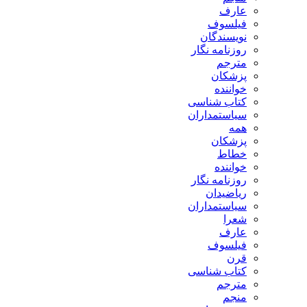
عارف
فیلسوف
نویسندگان
روزنامه نگار
مترجم
پزشکان
خواننده
کتاب شناسی
سیاستمداران
همه
پزشکان
خطاط
خواننده
روزنامه نگار
ریاضیدان
سیاستمداران
شعرا
عارف
فیلسوف
قرن
کتاب شناسی
مترجم
منجم