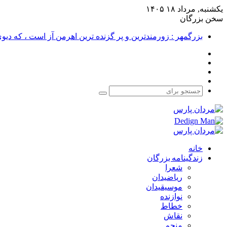
یکشنبه, مرداد ۱۸ ۱۴۰۵
سخن بزرگان
بزرگمهر : زورمندترین و پر گزنده ترین اهرمن آز است ، که دی
فیس
X
بوک
یوتیوب
اینستاگرام
جستجو
برای
خانه
زندگینامه بزرگان
شعرا
ریاضیدان
موسیقیدان
نوازنده
خطاط
نقاش
منجم