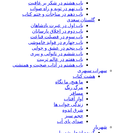
باب هشتم در شکر بر عافیت
باب نهم در توبه و راه صواب
باب دهم در مناجات و ختم کتاب
گلستان سعدی
باب اول در عبرت پادشاهان
باب دوم در اخلاق پارسایان
باب سوم در فضیلت قناعت
باب چهارم در فواید خاموشى
باب پنجم در عشق و جوانى
باب ششم در ناتوانى و پیرى
باب هفتم در عالم تربیت
باب هشتم در آداب صحبت و همنشنى
سهراب سپهری
هشت کتاب
ما هیچ، ما نگاه
مرگ رنگ
مسافر
آواز آفتاب
زندگی خواب ها
شرق اندوه
حجم سبز
صدای پای آب
شهریار
گزیده اشعار شهریار