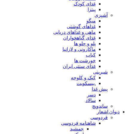
غذای کودک
پیتزا
آشپزی
میگو
غذاهای گوشتی
ماهی و غذاهای دریایی
غذای گیاهخواران
پلو و چلو ها
ماکارونی و لازانیا
کباب
خورشت ها
غذای سنتی ایران
شیرینی
کیک و کلوچه
.بیسکویت
پیش غذا
دسر
سالاد
ساندویچ
دیوان اشعار
فردوسی
شاهنامه فردوسی
جمشید