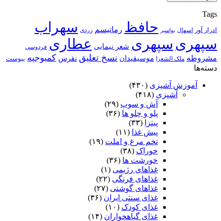
Tags
حافظ
سهراب
رماتیسم
ادرار آور
اسهال
زردی
بواسیر
سپهری
سپهری
عطاری
شعر نیمایی
فردوسی
نسخ تعلیق
کمبوجیه
مشروطه
موسیقیدان
نقرس
یبوست
ملک الشعرا
دسته‌ها
آموزش آشپزی
(۴۳۰)
آشپزی
(۴۱۸)
آش و سوپ
(۲۹)
پلو و چلو ها
(۳۶)
پیتزا
(۳۳)
پیش غذا
(۱۱)
تخم مرغ و املت
(۱۹)
خوراک
(۳۸)
خورشت ها
(۳۶)
غذاهای رژیمی
(۱)
غذاهای فرنگی
(۲۲)
غذاهای گوشتی
(۲۷)
غذای سنتی ایران
(۳۶)
غذای کودک
(۱۰)
غذای گیاهخواران
(۱۴)