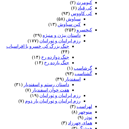
کیومرث
(۲)
کی قباد
(۶)
کی کاووس
(۹۳)
سیاوش
(۵۸)
کین سیاوش
(۱۳)
کیخسرو
(۲۵۴)
داستان بیژن و منیژه
(۲۹)
رزم ایرانیان و تورانیان
(۱۷۷)
جنگ بزرگ کی خسرو با افراسیاب
(۴۴)
جنگ دوازده رخ
(۱۴)
جنگ یازده رخ
(۱۴)
گرشاسپ
(۱)
گشتاسب
(۹۳)
اسفندیار
(۴۹)
داستان رستم و اسفندیار
(۳۱)
هفت خوان اسفندیار
(۷)
رزم ایرانیان و تورانیان
(۱۹)
رزم ایرانیان و تورانیان بار دوم
(۷)
لهراسب
(۳)
منوچهر
(۸)
نوذر
(۹)
هماى چهرزاد
(۳)
هوشنگ
(۳)