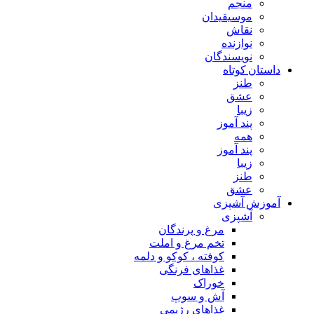
منجم
موسیقیدان
نقاش
نوازنده
نویسندگان
داستان کوتاه
طنز
عشق
زیبا
پند آموز
همه
پند آموز
زیبا
طنز
عشق
آموزش آشپزی
آشپزی
مرغ و پرندگان
تخم مرغ و املت
کوفته ، کوکو و دلمه
غذاهای فرنگی
خوراک
آش و سوپ
غذاهای رژیمی