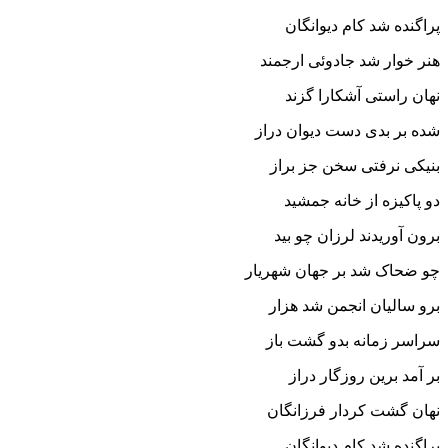
پراگنده شد کام دیوانگان‏
هنر خوار شد جادوئى ارجمند
نهان راستى آشکارا گزند
شده بر بدى دست دیوان دراز
بنیکى نرفتى سخن جز براز
دو پاکیزه از خانه جمشید
برون آوریدند لرزان چو بید
چو ضحاک شد بر جهان شهریار
برو سالیان انجمن شد هزار
سراسر زمانه بدو گشت باز
بر آمد برین روزگار دراز
نهان گشت کردار فرزانگان
پراگنده شد کام دیوانگان‏