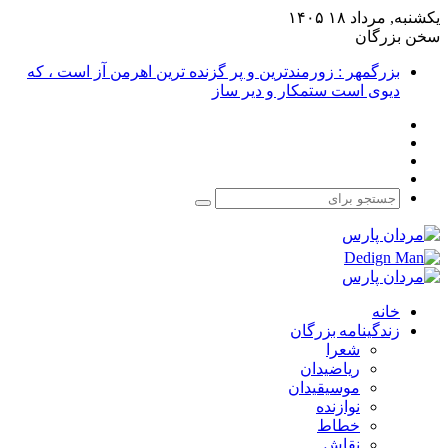
یکشنبه, مرداد ۱۸ ۱۴۰۵
سخن بزرگان
بزرگمهر : زورمندترین و پر گزنده ترین اهرمن آز است ، که
دیوی است ستمکار و دیر ساز
فیس
X
بوک
یوتیوب
اینستاگرام
جستجو
برای
خانه
زندگینامه بزرگان
شعرا
ریاضیدان
موسیقیدان
نوازنده
خطاط
نقاش