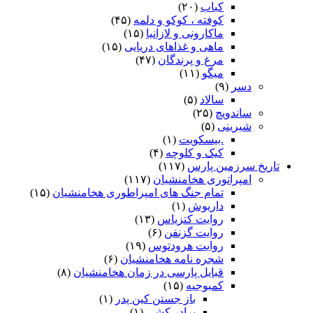
کباب
(۲۰)
کوفته ، کوکو و دلمه
(۴۵)
ماکارونی و لازانیا
(۱۵)
ماهی و غذاهای دریایی
(۱۵)
مرغ و پرندگان
(۴۷)
میگو
(۱۱)
دسر
(۹)
سالاد
(۵)
ساندویچ
(۲۵)
شیرینی
(۵)
.بیسکویت
(۱)
کیک و کلوچه
(۴)
تاریخ سرزمین پارس
(۱۱۷)
امپراتوری هخامنشیان
(۱۱۷)
تمام جنگ های امپراطوری هخامنشیان
(۱۵)
داریوش
(۱)
روایت کتزیاس
(۱۳)
روایت گزنفن
(۶)
روایت هرودتوس
(۱۹)
شجره نامه هخامنشیان
(۶)
قبایل پارسی در زمان هخامنشیان
(۸)
کمبوجیه
(۱۵)
باز جستن کین پدر
(۱)
برادر کشی
(۱)