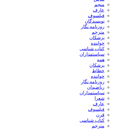
منجم
عارف
فیلسوف
نویسندگان
روزنامه نگار
مترجم
پزشکان
خواننده
کتاب شناسی
سیاستمداران
همه
پزشکان
خطاط
خواننده
روزنامه نگار
ریاضیدان
سیاستمداران
شعرا
عارف
فیلسوف
قرن
کتاب شناسی
مترجم