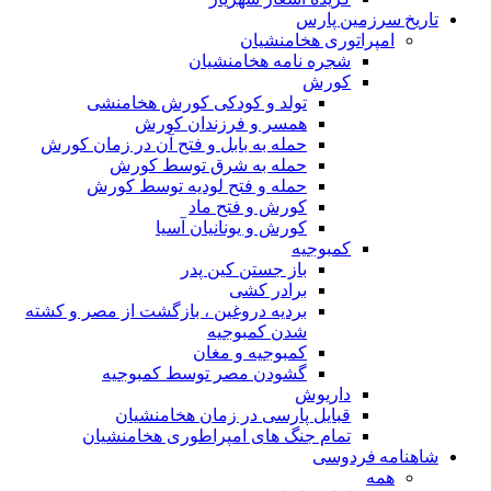
تاریخ سرزمین پارس
امپراتوری هخامنشیان
شجره نامه هخامنشیان
کورش
تولد و کودکی کورش هخامنشی
همسر و فرزندان کورش
حمله به بابل و فتح آن در زمان کورش
حمله به شرق توسط کورش
حمله و فتح لودیه توسط کورش
کورش و فتح ماد
کورش و یونانیان آسیا
کمبوجیه
باز جستن کین پدر
برادر کشی
بردیه دروغین ، بازگشت از مصر و کشته
شدن کمبوجیه
کمبوجیه و مغان
گشودن مصر توسط کمبوجیه
داریوش
قبایل پارسی در زمان هخامنشیان
تمام جنگ های امپراطوری هخامنشیان
شاهنامه فردوسی
همه