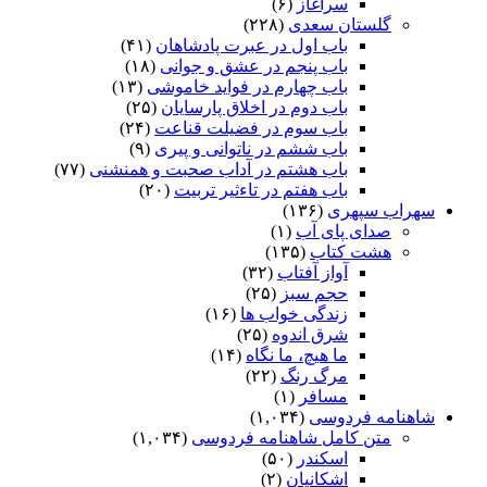
سرآغاز
(۶)
گلستان سعدی
(۲۲۸)
باب اول در عبرت پادشاهان
(۴۱)
باب پنجم در عشق و جوانى
(۱۸)
باب چهارم در فواید خاموشى
(۱۳)
باب دوم در اخلاق پارسایان
(۲۵)
باب سوم در فضیلت قناعت
(۲۴)
باب ششم در ناتوانى و پیرى
(۹)
باب هشتم در آداب صحبت و همنشنى
(۷۷)
باب هفتم در تاءثیر تربیت
(۲۰)
سهراب سپهری
(۱۳۶)
صدای پای آب
(۱)
هشت کتاب
(۱۳۵)
آواز آفتاب
(۳۲)
حجم سبز
(۲۵)
زندگی خواب ها
(۱۶)
شرق اندوه
(۲۵)
ما هیچ، ما نگاه
(۱۴)
مرگ رنگ
(۲۲)
مسافر
(۱)
شاهنامه فردوسی
(۱,۰۳۴)
متن کامل شاهنامه فردوسی
(۱,۰۳۴)
اسکندر
(۵۰)
اشکانیان
(۲)