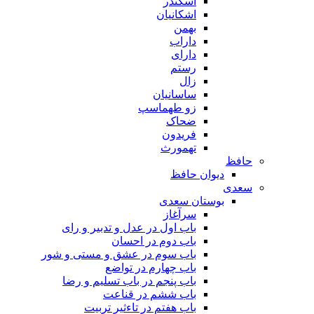
اسکندر
اشکانیان
بهمن
داراب
دارای
رستم
زال
ساسانیان
زو طهماسپ‏
ضحاک
فریدون
تهمورث
حافظ
دیوان حافظ
سعدی
بوستان سعدی
سرآغاز
باب اول در عدل و تدبیر و رای
باب دوم در احسان
باب سوم در عشق و مستی و شور
باب چهارم در تواضع
باب پنجم در باب تسلیم و رضا
باب ششم در قناعت
باب هفتم در تاءثیر تربیت