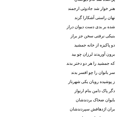
هنر خوار شد جادوئى ارجمند
نهان راستى آشکارا گزند
شده بر بدى دست دیوان دراز
بنیکى نرفتى سخن جز براز
دو پاکیزه از خانه جمشید
برون آوریدند لرزان چو بید
که جمشید را هر دو دختر بدند
سر بانوان را چو افسر بدند
ز پوشیده رویان یکى شهرناز
دگر پاک دامن بنام ارنواز
بایوان ضحاک بردندشان
بران اژدهافش سپردندشان‏